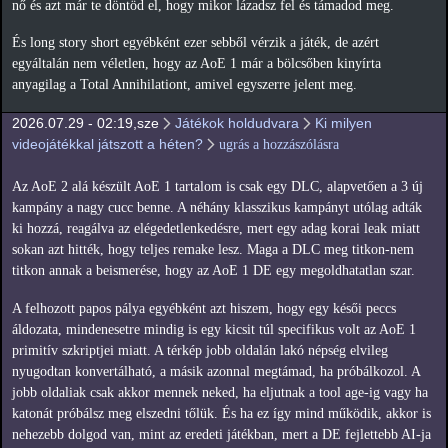
nő és azt már te döntöd el, hogy mikor lázadsz fel és támadod meg.
És long story short egyébként ezer sebből vérzik a játék, de azért
egyáltalán nem véletlen, hogy az AoE 1 már a bölcsőben kinyírta
anyagilag a Total Annihilationt, amivel egyszerre jelent meg.
2026.07.29 - 02:19,sze
Játékok holdudvara
Ki milyen
videojátékkal játszott a héten?
ugrás a hozzászólásra
Az AoE 2 alá készült AoE 1 tartalom is csak egy DLC, alapvetően a 3 új
kampány a nagy cucc benne. A néhány klasszikus kampányt utólag adták
ki hozzá, reagálva az elégedetlenkedésre, mert egy adag korai leak miatt
sokan azt hitték, hogy teljes remake lesz. Maga a DLC meg titkon-nem
titkon annak a beismerése, hogy az AoE 1 DE egy megoldhatatlan szar.
A felhozott papos pálya egyébként azt hiszem, hogy egy késői peccs
áldozata, mindenesetre mindig is egy kicsit túl specifikus volt az AoE 1
primitív szkriptjei miatt. A térkép jobb oldalán lakó népség elvileg
nyugodtan konvertálható, a másik azonnal megtámad, ha próbálkozol. A
jobb oldaliak csak akkor mennek neked, ha eljutnak a tool age-ig vagy ha
katonát próbálsz meg elszedni tőlük. És ha ez így mind működik, akkor is
nehezebb dolgod van, mint az eredeti játékban, mert a DE fejlettebb AI-ja