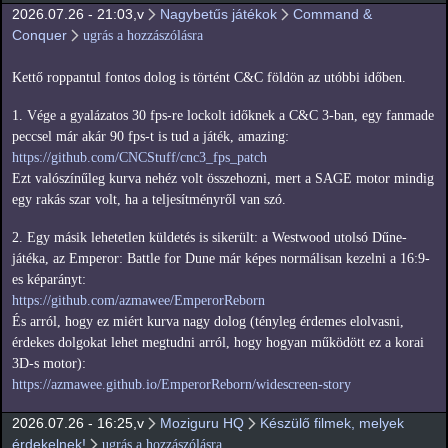
2026.07.26 - 21:03,v
Nagybetűs játékok
Command &
Conquer
ugrás a hozzászólásra
Kettő roppantul fontos dolog is történt C&C földön az utóbbi időben.
1. Vége a gyalázatos 30 fps-re lockolt időknek a C&C 3-ban, egy fanmade
peccsel már akár 90 fps-t is tud a játék, amazing:
https://github.com/CNCStuff/cnc3_fps_patch
Ezt valószínűleg kurva nehéz volt összehozni, mert a SAGE motor mindig
egy rakás szar volt, ha a teljesítményről van szó.
2. Egy másik lehetetlen küldetés is sikerült: a Westwood utolsó Dűne-
játéka, az Emperor: Battle for Dune már képes normálisan kezelni a 16:9-
es képarányt:
https://github.com/azmawee/EmperorReborn
És arról, hogy ez miért kurva nagy dolog (tényleg érdemes elolvasni,
érdekes dolgokat lehet megtudni arról, hogy hogyan működött ez a korai
3D-s motor):
https://azmawee.github.io/EmperorReborn/widescreen-story
2026.07.26 - 16:25,v
Moziguru HQ
Készülő filmek, melyek
érdekelnek!
ugrás a hozzászólásra