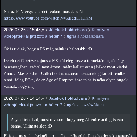
Na, az IGN végre alkotott valami maradandót:
https://www.youtube.com/watch?v=6uIgdC1rDNM
2026.07.26 - 15:48,v
Játékok holdudvara
Ki milyen
videojátékkal játszott a héten?
ugrás a hozzászólásra
Ők is tudják, hogy a PS még náluk is halottabb. :D
De viccet félretéve sajnos a MS-nál elég rossz a terméktámogatás úgy
összességében, szóval nem értem, miért kellett ezt a játékot most kiadni.
Anno a Master Chief Collectiont is iszonyú hosszú ideig tartott rendbe
tenni, főleg PC-n, de az Age of Empires háza táján is néha olyan bugok
vannak, hogy ihaj.
2026.07.26 - 14:14,v
Játékok holdudvara
Ki milyen
videojátékkal játszott a héten?
ugrás a hozzászólásra
Asycid írta: Lol, most olvasom, hogy még AI voice acting is van
benne. Ultimate slop :D
Elsietett megjelenéseknél mostanában előfordul. Placeholdernek manapság