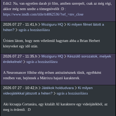
Edit2: Na, van egyetlen darab jó film, amiben szerepelt, csak az még régi,
akkor még nem szedte a tömegnövelőt :D :
https://www.imdb.com/title/tt4062536/?ref_=mv_close
2026.07.27 - 11:41,h
Moziguru HQ
Ki milyen filmet látott a
héten?
ugrás a hozzászólásra
Úristen látom, hogy nem véletlenül hagytam abba a Brian Herbert
könyveket egy idő után.
2026.07.27 - 11:35,h
Moziguru HQ
Készülő sorozatok, melyek
érdekelnek!
ugrás a hozzászólásra
A Neuromancer főhőse elég erősen antiszínésznek tűnik, egyébként
rendben van, bejönnek a Mátrixra hajazó karakterek.
2026.07.27 - 10:42,h
Játékok holdudvara
Ki milyen
videojátékkal játszott a héten?
ugrás a hozzászólásra
Aki kicsapja Cortanára, egy kitalált AI karakterre egy videójátékból, az
meg is érdemli. :D