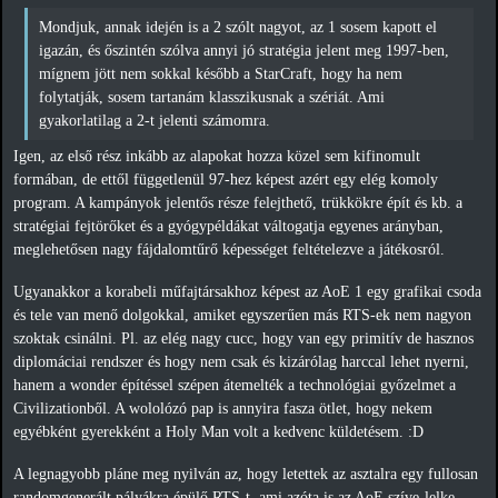
Mondjuk, annak idején is a 2 szólt nagyot, az 1 sosem kapott el
igazán, és őszintén szólva annyi jó stratégia jelent meg 1997-ben,
mígnem jött nem sokkal később a StarCraft, hogy ha nem
folytatják, sosem tartanám klasszikusnak a szériát. Ami
gyakorlatilag a 2-t jelenti számomra.
Igen, az első rész inkább az alapokat hozza közel sem kifinomult
formában, de ettől függetlenül 97-hez képest azért egy elég komoly
program. A kampányok jelentős része felejthető, trükkökre épít és kb. a
stratégiai fejtörőket és a gyógypéldákat váltogatja egyenes arányban,
meglehetősen nagy fájdalomtűrő képességet feltételezve a játékosról.
Ugyanakkor a korabeli műfajtársakhoz képest az AoE 1 egy grafikai csoda
és tele van menő dolgokkal, amiket egyszerűen más RTS-ek nem nagyon
szoktak csinálni. Pl. az elég nagy cucc, hogy van egy primitív de hasznos
diplomáciai rendszer és hogy nem csak és kizárólag harccal lehet nyerni,
hanem a wonder építéssel szépen átemelték a technológiai győzelmet a
Civilizationből. A wololózó pap is annyira fasza ötlet, hogy nekem
egyébként gyerekként a Holy Man volt a kedvenc küldetésem. :D
A legnagyobb pláne meg nyilván az, hogy letettek az asztalra egy fullosan
randomgenerált pályákra épülő RTS-t, ami azóta is az AoE szíve-lelke