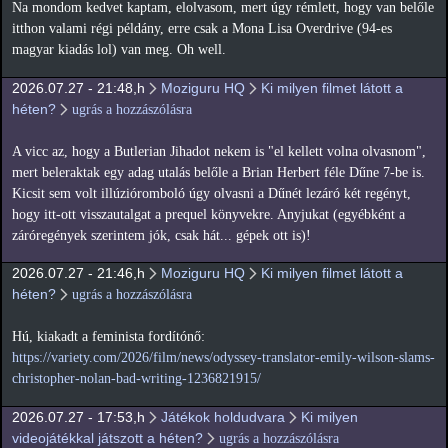
Na mondom kedvet kaptam, elolvasom, mert úgy rémlett, hogy van belőle
itthon valami régi példány, erre csak a Mona Lisa Overdrive (94-es
magyar kiadás lol) van meg. Oh well.
2026.07.27 - 21:48,h
Moziguru HQ
Ki milyen filmet látott a
héten?
ugrás a hozzászólásra
A vicc az, hogy a Butlerian Jihadot nekem is "el kellett volna olvasnom",
mert beleraktak egy adag utalás belőle a Brian Herbert féle Dűne 7-be is.
Kicsit sem volt illúzióromboló úgy olvasni a Dűnét lezáró két regényt,
hogy itt-ott visszautalgat a prequel könyvekre. Anyjukat (egyébként a
záróregények szerintem jók, csak hát... gépek ott is)!
2026.07.27 - 21:46,h
Moziguru HQ
Ki milyen filmet látott a
héten?
ugrás a hozzászólásra
Hú, kiakadt a feminista fordítónő:
https://variety.com/2026/film/news/odyssey-translator-emily-wilson-slams-
christopher-nolan-bad-writing-1236821915/
2026.07.27 - 17:53,h
Játékok holdudvara
Ki milyen
videojátékkal játszott a héten?
ugrás a hozzászólásra