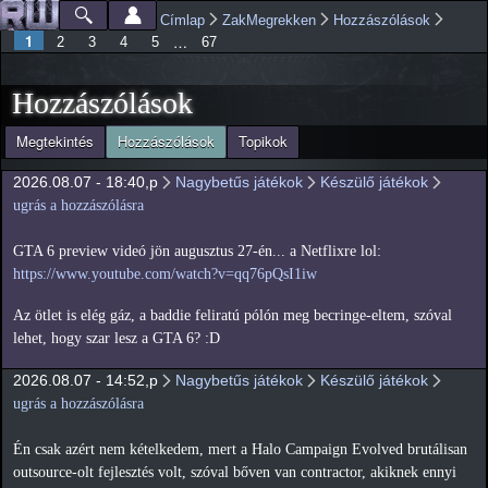
Ugrás a
Címlap
ZakMegrekken
Hozzászólások
Főmenü
Jelenlegi hely
tartalomra
1
…
2
3
4
5
67
Hozzászólások
(aktív fül)
Megtekintés
Hozzászólások
Topikok
Elsődleges fülek
2026.08.07 - 18:40,p
Nagybetűs játékok
Készülő játékok
ugrás a hozzászólásra
GTA 6 preview videó jön augusztus 27-én... a Netflixre lol:
https://www.youtube.com/watch?v=qq76pQsI1iw
Az ötlet is elég gáz, a baddie feliratú pólón meg becringe-eltem, szóval
lehet, hogy szar lesz a GTA 6? :D
2026.08.07 - 14:52,p
Nagybetűs játékok
Készülő játékok
ugrás a hozzászólásra
Én csak azért nem kételkedem, mert a Halo Campaign Evolved brutálisan
outsource-olt fejlesztés volt, szóval bőven van contractor, akiknek ennyi