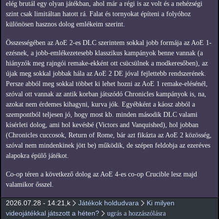
elég brutál egy olyan játékban, ahol már a régi is az volt és a nehézségi
szint csak limitáltan hatott rá. Falat és tornyokat építeni a folyóhoz
különösen hasznos dolog emlékeim szerint.
Összességében az AoE 2-es DLC szerintem sokkal jobb formája az AoE 1-
ezésnek, a jobb-emlékezetesebb klasszikus kampányok benne vannak (a
hiányzók meg rajngói remake-ekként ott csücsülnek a modkeresőben), az
újak meg sokkal jobbak hála az AoE 2 DE jóval fejlettebb rendszerének.
Persze abból meg sokkal többet ki lehet hozni az AoE 1 remake-elésénél,
szóval ott vannak az antik korban játszódó Chronicles kampányok is, na,
azokat nem érdemes kihagyni, kurva jók. Egyébként a káosz abból a
szempontból teljesen jó, hogy most kb. minden második DLC valami
kísérleti dolog, ami hol kevésbé (Victors and Vanquished), hol jobban
(Chronicles cuccosok, Return of Rome, bár azt fikázta az AoE 2 közösség,
szóval nem mindenkinek jött be) működik, de szépen feldobja az ezeréves
alapokra épülő játékot.
Co-op téren a következő dolog az AoE 4-es co-op Crucible lesz majd
valamikor ősszel.
2026.07.28 - 14:21,k
Játékok holdudvara
Ki milyen
videojátékkal játszott a héten?
ugrás a hozzászólásra