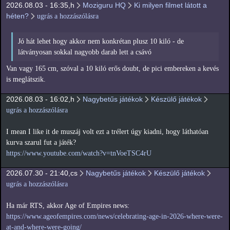
2026.08.03 - 16:35,h
Moziguru HQ
Ki milyen filmet látott a
héten?
ugrás a hozzászólásra
Jó hát lehet hogy akkor nem konkrétan plusz 10 kiló - de
látványosan sokkal nagyobb darab lett a csávó
Van vagy 165 cm, szóval a 10 kiló erős doubt, de pici embereken a kevés
is meglátszik.
2026.08.03 - 16:02,h
Nagybetűs játékok
Készülő játékok
ugrás a hozzászólásra
I mean I like it de muszáj volt ezt a trélert úgy kiadni, hogy láthatóan
kurva szarul fut a játék?
https://www.youtube.com/watch?v=tnVoeTSC4rU
2026.07.30 - 21:40,cs
Nagybetűs játékok
Készülő játékok
ugrás a hozzászólásra
Ha már RTS, akkor Age of Empires news:
https://www.ageofempires.com/news/celebrating-age-in-2026-where-were-
at-and-where-were-going/