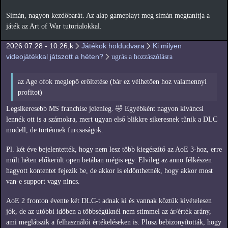
Simán, nagyon kezdőbarát. Az alap gameplayt meg simán megtanítja a
játék az Art of War tutorialokkal.
2026.07.28 - 10:26,k
Játékok holdudvara
Ki milyen
videojátékkal játszott a héten?
ugrás a hozzászólásra
az Age ofok meglepő erőltetése (bár ez vélhetően hoz valamennyi
profitot)
Legsikeresebb MS franchise jelenleg. 🤣 Egyébként nagyon kíváncsi
lennék ott is a számokra, mert ugyan első blikkre sikeresnek tűnik a DLC
modell, de történnek furcsaságok.
Pl. két éve bejelentették, hogy nem lesz több kiegészítő az AoE 3-hoz, erre
múlt héten előkerült open betában mégis egy. Elvileg az anno félkészen
hagyott kontentet fejezik be, de akkor is eldönthetnék, hogy akkor most
van-e support vagy nincs.
AoE 2 fronton évente két DLC-t adnak ki és vannak köztük kivételesen
jók, de az utóbbi időben a többségüknél nem stimmel az ár/érték arány,
ami meglátszik a felhasználói értékeléseken is. Plusz bebizonyították, hogy