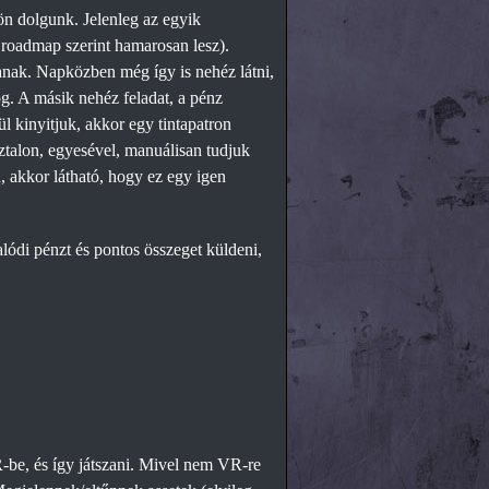
n dolgunk. Jelenleg az egyik
 roadmap szerint hamarosan lesz).
zanak. Napközben még így is nehéz látni,
og. A másik nehéz feladat, a pénz
l kinyitjuk, akkor egy tintapatron
sztalon, egyesével, manuálisan tudjuk
, akkor látható, hogy ez egy igen
ódi pénzt és pontos összeget küldeni,
R-be, és így játszani. Mivel nem VR-re