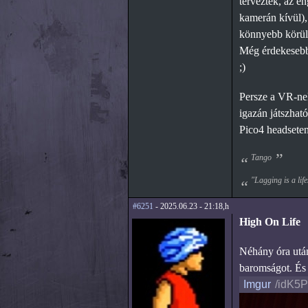
tervezték, az e
kamerán kívül),
könnyebb körüln
Még érdekesebb 
;)
Persze a VR-nek 
igazán játszható
Pico4 headseten.
Tango
"Lagging is a life
#6251
- 2025.06.23 - 21:18,h
High On Life
Néhány óra után
baromságot. És 
Imgur
/idK5