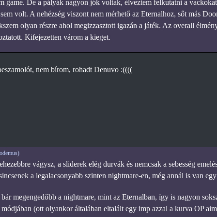
game. De a pályák nagyon jók voltak, élveztem felkutatni a vackokat, 
sem volt. A nehézség viszont nem mérhető az Eternalhoz, sőt más Doo
kszem olyan részre ahol megizzasztott igazán a játék. Az overall élmén
ztatott. Kifejezetten várom a kieget.
beszamolót, nem bírom, rohadt Denuvo :((((
codemus)
hezebbre vágysz, a sliderek elég durvák és nemcsak a sebesség emeléséve
sincsenek a legalacsonyabb szinten nightmare-en, még annál is van egy
ár megengedőbb a nightmare, mint az Eternalban, így is nagyon sokszo
módjában (ott olyankor általában eltalált egy imp azzal a kurva OP ai