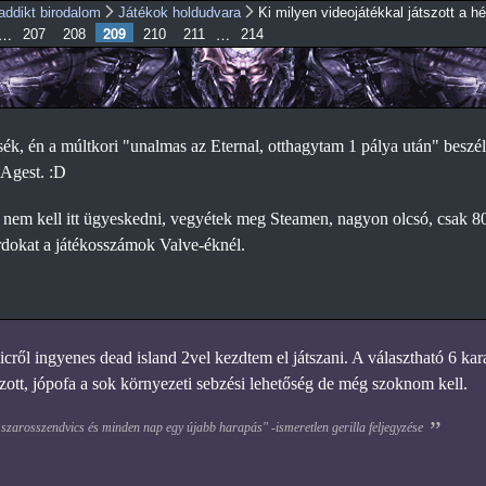
Ugrás a
addikt birodalom
Játékok holdudvara
Ki milyen videojátékkal játszott a h
209
…
…
207
208
210
tartalomra
211
214
ssék, én a múltkori "unalmas az Eternal, otthagytam 1 pálya után" beszé
 Agest. :D
em kell itt ügyeskedni, vegyétek meg Steamen, nagyon olcsó, csak 80
dokat a játékosszámok Valve-éknél.
cről ingyenes dead island 2vel kezdtem el játszani. A választható 6 karak
ozott, jópofa a sok környezeti sebzési lehetőség de még szoknom kell.
 szarosszendvics és minden nap egy újabb harapás" -ismeretlen gerilla feljegyzése