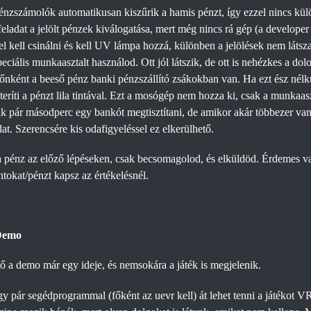
zszámolók automatikusan kiszűrik a hamis pénzt, így ezzel nincs külö
eladat a jelölt pénzek kiválogatása, mert még nincs rá gép (a developer
el kell csinálni és kell UV lámpa hozzá, különben a jelölések nem láts
ciális munkaasztalt használod. Ott jól látszik, de ott is nehézkes a dol
Időnként a beeső pénz banki pénzszállító zsákokban van. Ha ezt ész nélkü
teríti a pénzt lila tintával. Ezt a mosógép nem hozza ki, csak a munkaa
sak pár másodperc egy bankót megtisztítani, de amikor akár többezer van
at. Szerencsére kis odafigyeléssel ez elkerülhető.
 pénz az előző lépéseken, csak becsomagolod, és elküldöd. Érdemes val
tokat/pénzt kapsz az értékelésnél.
 Demo
ő a demo már egy ideje, és nemsokára a játék is megjelenik.
y pár segédprogrammal (főként az uevr kell) át lehet tenni a játékot V