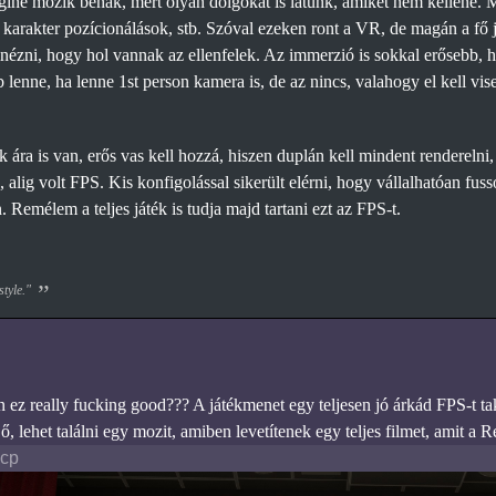
ngine mozik bénák, mert olyan dolgokat is látunk, amiket nem kellene. 
 karakter pozícionálások, stb. Szóval ezeken ront a VR, de magán a fő 
ézni, hogy hol vannak az ellenfelek. Az immerzió is sokkal erősebb, h
lenne, ha lenne 1st person kamera is, de az nincs, valahogy el kell vise
ára is van, erős vas kell hozzá, hiszen duplán kell mindent renderelni,
, alig volt FPS. Kis konfigolással sikerült elérni, hogy vállalhatóan fuss
 Remélem a teljes játék is tudja majd tartani ezt az FPS-t.
style."
 ez really fucking good??? A játékmenet egy teljesen jó árkád FPS-t tak
ő, lehet találni egy mozit, amiben levetítenek egy teljes filmet, amit
Pcp