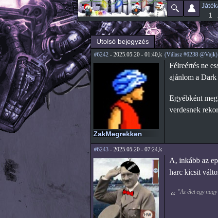
Játék
Főmenü
Jelenlegi hely
1
Utolsó bejegyzés
#6242
- 2025.05.20 - 01:40,k
(Válasz #6238 @Vajk)
Félreértés ne e
ajánlom a Dark
Egyébként meg n
verdesnek rekor
ZakMegrekken
#6243
- 2025.05.20 - 07:24,k
A, inkább az epi
harc kicsit vált
"Az élet egy nagy