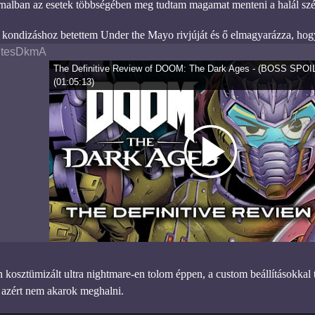
rnalban az esetek többségében meg tudtam magamat menteni a halál szél
 kondizáshoz betettem Under the Mayo rivjúját és ő elmagyarázza, hogy
tesDkmA
The Definitive Review of DOOM: The Dark Ages - (BOSS SPO
(
01:05:13
)
 kosztümizált ultra nightmare-en tolom éppen, a custom beállításokkal 
 azért nem akarok meghalni.