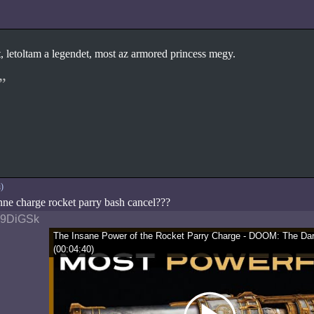
t, letoltam a legendet, most az armored princess megy.
)
ne charge rocket parry bash cancel???
x9DiGSk
The Insane Power of the Rocket Parry Charge - DOOM: The Da
(
00:04:40
)