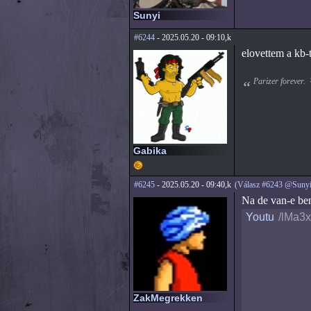
Sunyi
#6244
- 2025.05.20 - 09:10,k
elovettem a kb-
Parizer forever.
Gabika
#6245
- 2025.05.20 - 09:40,k
(Válasz #6243 @Sunyi
Na de van-e ben
Youtu
/lMa3
ZakMegrekken