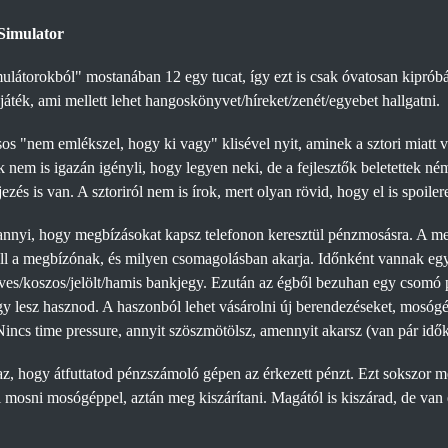
Simulator
ulátorokból" mostanában 12 egy tucat, így ezt is csak óvatosan kipróbá
játék, ami mellett lehet hangoskönyvet/híreket/zenét/egyebet hallgatni.
sos "nem emlékszel, hogy ki vagy" klisével nyit, aminek a sztori miatt
ték nem is igazán igényli, hogy legyen neki, de a fejlesztők beletettek né
zés is van. A sztoriról nem is írok, mert olyan rövid, hogy el is spoilere
 annyi, hogy megbízásokat kapsz telefonon keresztül pénzmosásra. A 
l a megbízónak, és milyen csomagolásban akarja. Időnként vannak egyé
s/koszos/jelölt/hamis bankjegy. Ezután az égből bezuhan egy csomó p
gy lesz hasznod. A haszonból lehet vásárolni új berendezéseket, mosó
Nincs time pressure, annyit szöszmötölsz, amennyit akarsz (van pár időko
az, hogy átfuttatod pénzszámoló gépen az érkezett pénzt. Ezt sokszor me
l mosni mosógéppel, aztán meg kiszárítani. Magától is kiszárad, de van