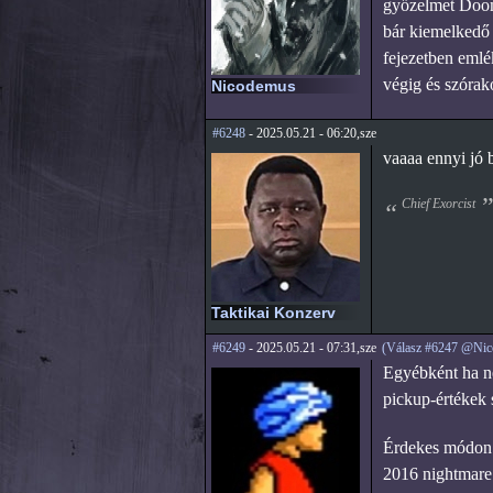
győzelmet Doom 
bár kiemelkedő 
fejezetben emlé
végig és szórako
Nicodemus
#6248
- 2025.05.21 - 06:20,sze
vaaaa ennyi jó 
Chief Exorcist
Taktikai Konzerv
#6249
- 2025.05.21 - 07:31,sze
(Válasz #6247 @Ni
Egyébként ha ne
pickup-értékek 
Érdekes módon b
2016 nightmare 