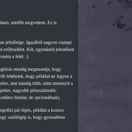
ltam, mielőtt megvettem. Ez is
 van jeletősége. Igazából nagyon csumpi
mi erőfeszítést. Két, egymástól jelentősen
zném a felét. :)
megbízás mindig megmondja, hogy
b feltételek, hogy például ne legyen a
énz, ami mindig több, mint amennyit a
gépeket, nagyobb pénzszámolót,
rlátos feladat, de opcionálisak).
gelőzi pár lépés, például a koszos
 egy szárítógép is, hogy gyorsabban