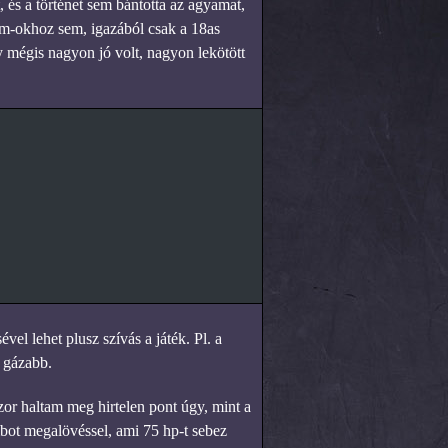
és a történet sem bántotta az agyamat,
m-okhoz sem, igazából csak a 18as
y mégis nagyon jó volt, nagyon lekötött
l lehet plusz szívás a játék. Pl. a
 gázabb.
r haltam meg hirtelen pont úgy, mint a
mbot megalövéssel, ami 75 hp-t sebez