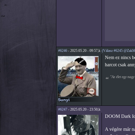
#6246
- 2025.05.20 - 09:57,k
(Válasz #6245 @ZakM
Nem ez nincs be
harcot csak ann
"Az élet egy nagy
Sunyi
#6247
- 2025.05.20 - 23:50,k
DOOM Dark I
A végére már na