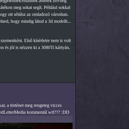
Megjelennek/eltűnnek assetek (elvileg
játékon meg sokat segít. Például sokkal
ogy ott sétálsz az omladozó városban.
lned, hogy mindig látod a 3d modellt...
 szemenként. Első kísérletre nem is volt
on és jól is nézzen ki a 3080Ti kártyán,
ar, a történet meg rengeteg vicces
 a RedLetterMedia kommentál wtf??? :DD