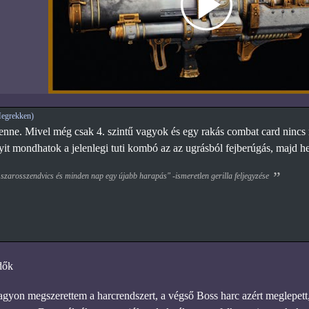
egrekken)
nne. Mivel még csak 4. szintű vagyok és egy rakás combat card nincs 
yit mondhatok a jelenlegi tuti kombó az az ugrásból fejberúgás, majd h
 szarosszendvics és minden nap egy újabb harapás" -ismeretlen gerilla feljegyzése
dők
gyon megszerettem a harcrendszert, a végső Boss harc azért meglepet