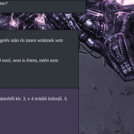
éten?
lgetés után én innen senkinek sem
 euró, nem is értem, miért nem
terből kb. 3, v 4 irritáló külsejű. A