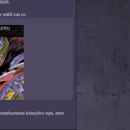
éről.
 mitől van ez:
ILERS)
természetesen könnyítve rajta, mert