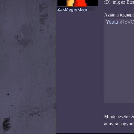
:D), míg az Ete
ZakMegrekken
Aztán a tegnapi
Youtu
/RoVC
Mindenesetre én
annyira nagyon