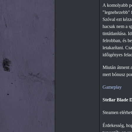
A komolyabb pén
"legnehezebb" f
Szóval ezt kézz
hacsak nem a spe
tintátlanítása. 
felrobban, és be
letakarítani. C
időigényes felad
Miután átment a
mert bónusz pon
Gameplay
Stellar Blade
Steamen elérhet
Érdekesség, hog