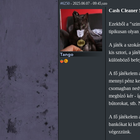
#6250
- 2025.06.07 - 09:45,szo
Cash Cleaner 
Ezekből a "szim
tipikusan olyan 
A játék a szoká
kis sztori, a já
Tango
különböző befeje
A fő játékelem
mennyi pénz kel
csomagban nedve
megbízó kér - í
bútorokat, stb. 
A fő játékelem 
bankókat ki kel
végezzünk.