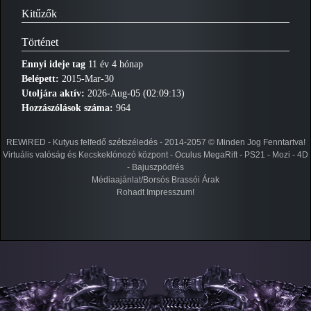
Kitűzők
Történet
Ennyi ideje tag
11 év 4 hónap
Belépett:
2015-Mar-30
Utoljára aktív:
2026-Aug-05 (02:09:13)
Hozzászólások száma:
964
REWiRED - Kutyus felfedő szétszéledés - 2014-2057 © Minden Jog Fenntartva!
Virtuális valóság és Kecskeklónozó központ - Oculus MegaRift - PS21 - Mozi - 4D
- Bajuszpödrés
Médiaajánlat/Borsós Brassói Árak
Rohadt Impresszum!