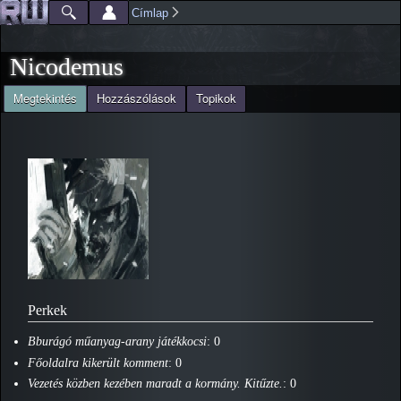
Ugrás a
Címlap
Főmenü
Jelenlegi hely
tartalomra
Nicodemus
(aktív fül)
Megtekintés
Hozzászólások
Topikok
Elsődleges fülek
Perkek
Bburágó műanyag-arany játékkocsi
: 0
Főoldalra kikerült komment
: 0
Vezetés közben kezében maradt a kormány. Kitűzte.
: 0