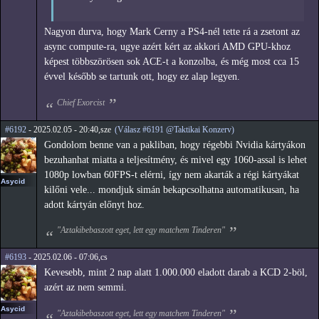
Nagyon durva, hogy Mark Cerny a PS4-nél tette rá a zsetont az
async compute-ra, ugye azért kért az akkori AMD GPU-khoz
képest többszörösen sok ACE-t a konzolba, és még most cca 15
évvel később se tartunk ott, hogy ez alap legyen.
Chief Exorcist
#6192
- 2025.02.05 - 20:40,sze
(Válasz #6191 @Taktikai Konzerv)
Gondolom benne van a pakliban, hogy régebbi Nvidia kártyákon
bezuhanhat miatta a teljesítmény, és mivel egy 1060-assal is lehet
1080p lowban 60FPS-t elérni, így nem akarták a régi kártyákat
Asycid
kilőni vele... mondjuk simán bekapcsolhatna automatikusan, ha
adott kártyán előnyt hoz.
"Aztakibebaszott eget, lett egy matchem Tinderen"
#6193
- 2025.02.06 - 07:06,cs
Kevesebb, mint 2 nap alatt 1.000.000 eladott darab a KCD 2-böl,
azért az nem semmi.
Asycid
"Aztakibebaszott eget, lett egy matchem Tinderen"