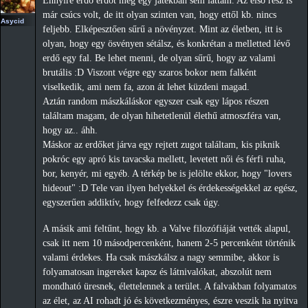
Ennyire erdő erdőt még egy játékban sem láttam. Az első rész is
már csúcs volt, de itt olyan szinten van, hogy ettől kb. nincs
Asycid
feljebb. Elképesztően sűrű a növényzet. Mint az életben, itt is
olyan, hogy egy ösvényen sétálsz, és konkrétan a melletted lévő
erdő egy fal. Be lehet menni, de olyan sűrű, hogy az valami
brutális :D Viszont végre egy szaros bokor nem falként
viselkedik, ami nem fa, azon át lehet küzdeni magad.
Aztán random mászkáláskor egyszer csak egy lápos részen
találtam magam, de olyan hihetetlenül élethű atmoszféra van,
hogy az.. áhh.
Máskor az erdőket járva egy rejtett zugot találtam, kis piknik
pokróc egy apró kis tavacska mellett, levetett női és férfi ruha,
bor, kenyér, mi egyéb. A térkép be is jelölte ekkor, hogy "lovers
hideout" :D Tele van ilyen helyekkel és érdekességekkel az egész,
egyszerűen addiktív, hogy felfedezz csak úgy.
A másik ami feltűnt, hogy kb. a Valve filozófiáját vették alapul,
csak itt nem 10 másodpercenként, hanem 2-5 percenként történik
valami érdekes. Ha csak mászkálsz a nagy semmibe, akkor is
folyamatosan ingereket kapsz és látnivalókat, abszolút nem
mondható üresnek, élettelennek a terület. A falvakban folyamatos
az élet, az AI rohadt jó és következményes, észre veszik ha nyitva