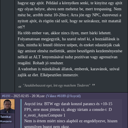
hagysz egy ajtót. Például a környéken senki, te kinyitsz egy ajtót
egy olyan helyre, ahova nem mehetsz be, mert trespassing. Nem
mész be, arrébb mész 10-20m-t. Arra jön egy NPC, észreveszi a
nyitott ajtót, és rögtön rád szól, hogy ne szórakozz, mit matattál
ott?!
Ha több ember van, akkor nincs ilyen, mert bárki lehetett.
Folyamatosan megjegyzik, ha szarul nézel ki, a hozzáállásuk is
más, mintha ki lennél öltözve szépen, és ezeket odaszúrják csak
úgy amioor elmész mellettük, amire beszélgetés kezdeményezése
nélkül az ALT lenyomásával tudsz pozitívan vagy agresszívan
reagálni. Rohadt jó rendszer.
A vadonban is mászkálnak állatok, emberek, karavánok, szóval
zajlik az élet. Elképesztően immerziv.
"Aztakibebaszott eget, lett egy matchem Tinderen"
#6191
- 2025.02.05 - 20:36,sze
(Válasz #6189 @Asycid)
Asycid írta: BTW egy darab konzol parancs és +10-15
FPS, erre most jöttem rá, ahogy túrtam a console-t :D
e_svoti_AsyncCompute 1
Taktikai
Nem is értem miért nincs alapból ez engedélyezve, hiszen
Konzerv
semmilyen bugot nem okoz.