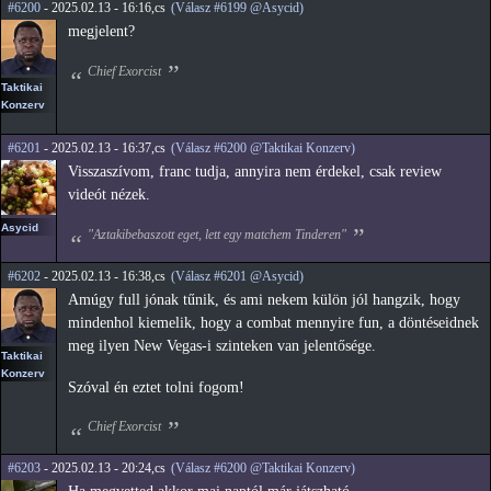
#6200
- 2025.02.13 - 16:16,cs
(Válasz #6199 @Asycid)
megjelent?
Chief Exorcist
Taktikai
Konzerv
#6201
- 2025.02.13 - 16:37,cs
(Válasz #6200 @Taktikai Konzerv)
Visszaszívom, franc tudja, annyira nem érdekel, csak review
videót nézek.
Asycid
"Aztakibebaszott eget, lett egy matchem Tinderen"
#6202
- 2025.02.13 - 16:38,cs
(Válasz #6201 @Asycid)
Amúgy full jónak tűnik, és ami nekem külön jól hangzik, hogy
mindenhol kiemelik, hogy a combat mennyire fun, a döntéseidnek
meg ilyen New Vegas-i szinteken van jelentősége.
Taktikai
Konzerv
Szóval én eztet tolni fogom!
Chief Exorcist
#6203
- 2025.02.13 - 20:24,cs
(Válasz #6200 @Taktikai Konzerv)