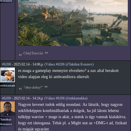
Konzerv
Chief Exorcist
#6208
- 2025.02.14 - 14:06,p
(Válasz #6206 @Taktikai Konzerv)
es maga a gameplay mennyire elvezheto? a zax altal berakott
video alapjan eleg ki ambranditora sikerult.
mikkamakka
"okey-dokey!"
#6209
- 2025.02.14 - 14:24,p
(Válasz #6208 @mikkamakka)
Nagyon keveset tudok eddig mondani. Az látszik, hogy nagyon
sokféleképpen kombinálhatóak a dolgok, ha jól látom lehetsz
tulképp warrior + mage is akár, a statok is úgy vannak kialakítva,
Taktikai
hogy ezt támogassa. Tehát pl. a Might stat az +DMG-t ad, fizikait
Konzerv
és mágiát egyaránt.