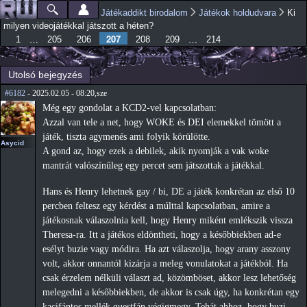
Ugrás a
Játékaddikt birodalom
Játékok holdudvara
Ki
Főmenü
Jelenlegi hely
tartalomra
milyen videojátékkal játszott a héten?
207
…
…
1
205
206
208
209
214
Utolsó bejegyzés
#6182
- 2025.02.05 - 08:20,sze
Még egy gondolat a KCD2-vel kapcsolatban:
Azzal van tele a net, hogy WOKE és DEI elemekkel tömött a
játék, tiszta agymenés ami folyik körülötte.
Asycid
A gond az, hogy ezek a debilek, akik nyomják a vak woke
mantrát valószínűleg egy percet sem játszottak a játékkal.
Hans és Henry lehetnek gay / bi, DE a játék konkrétan az első 10
percben feltesz egy kérdést a múlttal kapcsolatban, amire a
játékosnak válaszolnia kell, hogy Henry miként emlékszik vissza
Theresa-ra. Itt a játékos eldöntheti, hogy a későbbiekben ad-e
esélyt buzie vagy módira. Ha azt válaszolja, hogy arany asszony
volt, akkor onnantól kizárja a meleg vonulatokat a játékból. Ha
csak érzelem nélküli választ ad, közömböset, akkor lesz lehetőség
melegedni a későbbiekben, de akkor is csak úgy, ha konkrétan egy
kacifántos mellék questfán végigmegy. Tehát ahhoz, hogy buzi