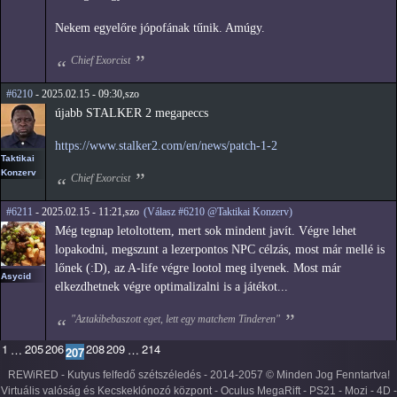
Nekem egyelőre jópofának tűnik. Amúgy.
Chief Exorcist
#6210
- 2025.02.15 - 09:30,szo
újabb STALKER 2 megapeccs
https://www.stalker2.com/en/news/patch-1-2
Taktikai
Konzerv
Chief Exorcist
#6211
- 2025.02.15 - 11:21,szo
(Válasz #6210 @Taktikai Konzerv)
Még tegnap letoltottem, mert sok mindent javít. Végre lehet
lopakodni, megszunt a lezerpontos NPC célzás, most már mellé is
lőnek (:D), az A-life végre lootol meg ilyenek. Most már
Asycid
elkezdhetnek végre optimalizalni is a játékot...
"Aztakibebaszott eget, lett egy matchem Tinderen"
1
205
206
208
209
214
…
…
207
REWiRED - Kutyus felfedő szétszéledés - 2014-2057 © Minden Jog Fenntartva!
Virtuális valóság és Kecskeklónozó központ - Oculus MegaRift - PS21 - Mozi - 4D -