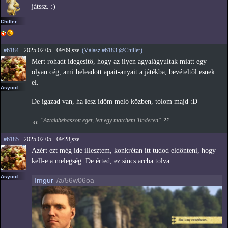
játssz. :)
Chiller
#6184
- 2025.02.05 - 09:09,sze
(Válasz #6183 @Chiller)
Mert rohadt idegesítő, hogy az ilyen agyalágyultak miatt egy
olyan cég, ami beleadott apait-anyait a játékba, bevételtől esnek
el.
Asycid
De igazad van, ha lesz időm meló közben, tolom majd :D
"Aztakibebaszott eget, lett egy matchem Tinderen"
#6185
- 2025.02.05 - 09:28,sze
Azért ezt még ide illesztem, konkrétan itt tudod eldönteni, hogy
kell-e a melegség. De érted, ez sincs arcba tolva:
Asycid
Imgur
/a/56w06oa