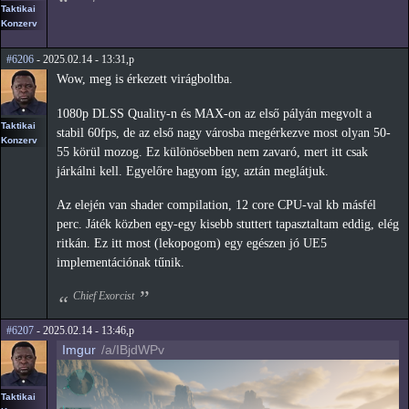
Taktikai
Konzerv
#6206
- 2025.02.14 - 13:31,p
Wow, meg is érkezett virágboltba.
1080p DLSS Quality-n és MAX-on az első pályán megvolt a
Taktikai
stabil 60fps, de az első nagy városba megérkezve most olyan 50-
Konzerv
55 körül mozog. Ez különösebben nem zavaró, mert itt csak
járkálni kell. Egyelőre hagyom így, aztán meglátjuk.
Az elején van shader compilation, 12 core CPU-val kb másfél
perc. Játék közben egy-egy kisebb stuttert tapasztaltam eddig, elég
ritkán. Ez itt most (lekopogom) egy egészen jó UE5
implementációnak tűnik.
Chief Exorcist
#6207
- 2025.02.14 - 13:46,p
Imgur
/a/IBjdWPv
Taktikai