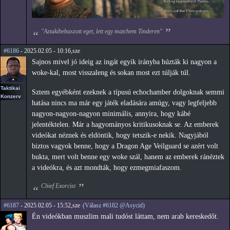
"Aztakibebaszott eget, lett egy matchem Tinderen"
#6186
- 2025.02.05 - 10:16,sze
Sajnos mivel jó ideig az ingát egyik irányba húzták ki nagyon a
woke-kal, most visszaleng és sokan most ezt túlják túl.
Taktikai
Sztem egyébként ezeknek a típusú echochamber dolgoknak semmi
Konzerv
hatása nincs ma már egy játék eladására amúgy, vagy legfeljebb
nagyon-nagyon-nagyon minimális, annyira, hogy kábé
jelentéktelen. Már a hagyományos kritikusoknak se. Az emberek
videókat néznek és eldöntik, hogy tetszik-e nekik. Nagyjából
biztos vagyok benne, hogy a Dragon Age Veilguard se azért volt
bukta, mert volt benne egy woke szál, hanem az emberek ránéztek
a videókra, és azt mondták, hogy ezmegmiafaszom.
Chief Exorcist
#6187
- 2025.02.05 - 15:52,sze
(Válasz #6182 @Asycid)
Én videókban muszlim mali tudóst láttam, nem arab kereskedőt.