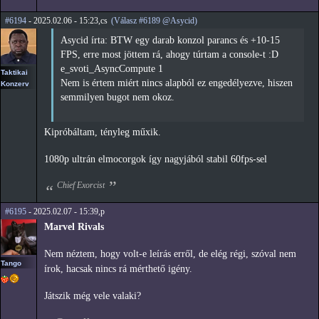
#6194
- 2025.02.06 - 15:23,cs
(Válasz #6189 @Asycid)
Asycid írta: BTW egy darab konzol parancs és +10-15
FPS, erre most jöttem rá, ahogy túrtam a console-t :D
e_svoti_AsyncCompute 1
Taktikai
Nem is értem miért nincs alapból ez engedélyezve, hiszen
Konzerv
semmilyen bugot nem okoz.
Kipróbáltam, tényleg műxik.
1080p ultrán elmocorgok így nagyjából stabil 60fps-sel
Chief Exorcist
#6195
- 2025.02.07 - 15:39,p
Marvel Rivals
Nem néztem, hogy volt-e leírás erről, de elég régi, szóval nem
Tango
írok, hacsak nincs rá mérthető igény.
Játszik még vele valaki?