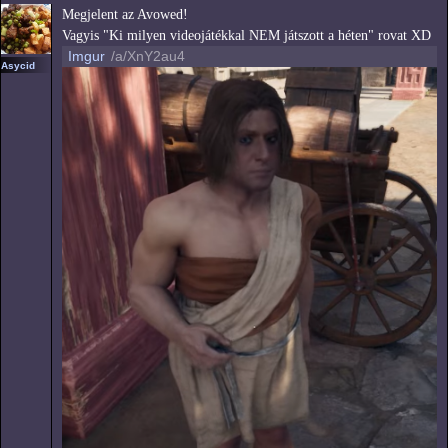
Megjelent az Avowed!
Vagyis "Ki milyen videojátékkal NEM játszott a héten" rovat XD
Imgur
/a/XnY2au4
Asycid