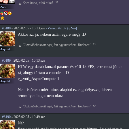
Sors bona, nihil aliud.
Zoo
#6188
- 2025.02.05 - 16:13,sze
(Válasz #6187 @Zoo)
Akkor az, ja, nekem aztán egyre megy :D
"Aztakibebaszott eget, lett egy matchem Tinderen"
Asycid
#6189
- 2025.02.05 - 16:13,sze
BTW egy darab konzol parancs és +10-15 FPS, erre most jöttem
rá, ahogy túrtam a console-t :D
e_svoti_AsyncCompute 1
Asycid
Nem is értem miért nincs alapból ez engedélyezve, hiszen
semmilyen bugot nem okoz.
"Aztakibebaszott eget, lett egy matchem Tinderen"
#6190
- 2025.02.05 - 19:49,sze
Nah.