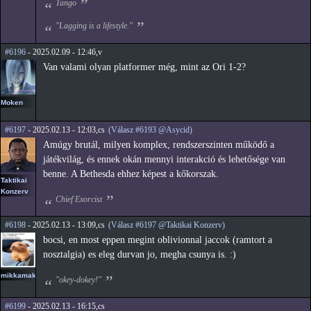
Tango
"Lagging is a lifestyle."
#6196
- 2025.02.09 - 12:46,v
Van valami olyan platformer még, mint az Ori 1-2?
Moken
#6197
- 2025.02.13 - 12:03,cs
(Válasz #6193 @Asycid)
Amúgy brutál, milyen komplex, rendszerszinten működő a
játékvilág, és ennek okán mennyi interakció és lehetősége van
benne. A Bethesda ehhez képest a kőkorszak.
Taktikai
Konzerv
Chief Exorcist
#6198
- 2025.02.13 - 13:09,cs
(Válasz #6197 @Taktikai Konzerv)
bocsi, en most eppen megint oblivionnal jaccok (ramtort a
nosztalgia) es eleg durvan jo, megha csunya is. :)
mikkamakka
"okey-dokey!"
#6199
- 2025.02.13 - 16:15,cs