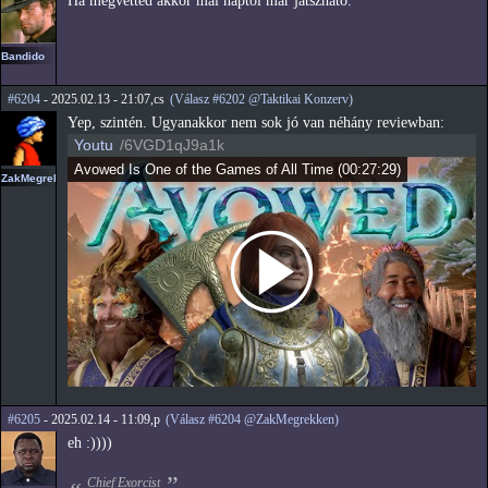
Ha megvetted akkor mai naptól már játszható.
Bandido
#6204
- 2025.02.13 - 21:07,cs
(Válasz #6202 @Taktikai Konzerv)
Yep, szintén. Ugyanakkor nem sok jó van néhány reviewban:
Youtu
/6VGD1qJ9a1k
Avowed Is One of the Games of All Time
(
00:27:29
)
ZakMegrekken
#6205
- 2025.02.14 - 11:09,p
(Válasz #6204 @ZakMegrekken)
eh :))))
Chief Exorcist