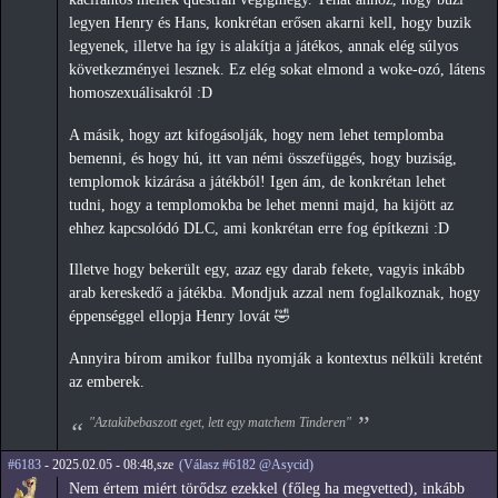
legyen Henry és Hans, konkrétan erősen akarni kell, hogy buzik
legyenek, illetve ha így is alakítja a játékos, annak elég súlyos
következményei lesznek. Ez elég sokat elmond a woke-ozó, látens
homoszexuálisakról :D
A másik, hogy azt kifogásolják, hogy nem lehet templomba
bemenni, és hogy hú, itt van némi összefüggés, hogy buziság,
templomok kizárása a játékból! Igen ám, de konkrétan lehet
tudni, hogy a templomokba be lehet menni majd, ha kijött az
ehhez kapcsolódó DLC, ami konkrétan erre fog építkezni :D
Illetve hogy bekerült egy, azaz egy darab fekete, vagyis inkább
arab kereskedő a játékba. Mondjuk azzal nem foglalkoznak, hogy
éppenséggel ellopja Henry lovát 🤣
Annyira bírom amikor fullba nyomják a kontextus nélküli kretént
az emberek.
"Aztakibebaszott eget, lett egy matchem Tinderen"
#6183
- 2025.02.05 - 08:48,sze
(Válasz #6182 @Asycid)
Nem értem miért törődsz ezekkel (főleg ha megvetted), inkább