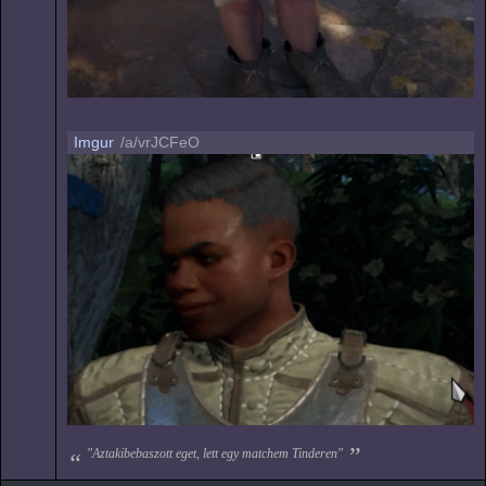
Imgur
/a/vrJCFeO
"Aztakibebaszott eget, lett egy matchem Tinderen"