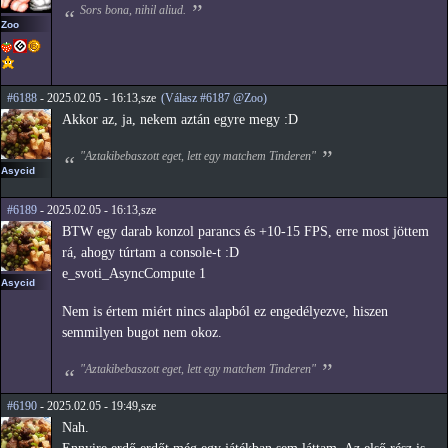
Sors bona, nihil aliud.
Zoo
#6188
- 2025.02.05 - 16:13,sze
(Válasz #6187 @Zoo)
Akkor az, ja, nekem aztán egyre megy :D
"Aztakibebaszott eget, lett egy matchem Tinderen"
Asycid
#6189
- 2025.02.05 - 16:13,sze
BTW egy darab konzol parancs és +10-15 FPS, erre most jöttem
rá, ahogy túrtam a console-t :D
e_svoti_AsyncCompute 1
Asycid
Nem is értem miért nincs alapból ez engedélyezve, hiszen
semmilyen bugot nem okoz.
"Aztakibebaszott eget, lett egy matchem Tinderen"
#6190
- 2025.02.05 - 19:49,sze
Nah.