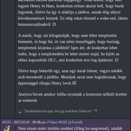
legyen Henry és Hans, konkrétan erősen akarni kell, hogy buzik
legyenek, illetve ha így is alakítja a játékos, annak elég súlyos
következményei lesznek. Ez elég sokat elmond a woke-ozó, látens
homoszexuálisakról :D
A másik, hogy azt kifogásolják, hogy nem lehet templomba
bemenni, és hogy hú, itt van némi összefüggés, hogy buziság,
templomok kizárása a játékból! Igen ám, de konkrétan lehet
tudni, hogy a templomokba be lehet menni majd, ha kijött az
ehhez kapcsolódó DLC, ami konkrétan erre fog építkezni :D
Illetve hogy bekerült egy, azaz egy darab fekete, vagyis inkább
arab kereskedő a játékba. Mondjuk azzal nem foglalkoznak, hogy
éppenséggel ellopja Henry lovát 🤣
Annyira bírom amikor fullba nyomják a kontextus nélküli kretént
az emberek.
"Aztakibebaszott eget, lett egy matchem Tinderen"
#6183
- 2025.02.05 - 08:48,sze
(Válasz #6182 @Asycid)
Nem értem miért törődsz ezekkel (főleg ha megvetted), inkább