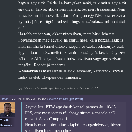
hagysz egy ajtót. Például a környéken senki, te kinyitsz egy ajtót
egy olyan helyre, ahova nem mehetsz be, mert trespassing. Nem
mész be, arrébb mész 10-20m-t. Arra jön egy NPC, észreveszi a
nyitott ajtót, és rögtön rád szól, hogy ne szórakozz, mit matattál
ott?!
Ha több ember van, akkor nincs ilyen, mert bárki lehetett.
Folyamatosan megjegyzik, ha szarul nézel ki, a hozzáállásuk is
más, mintha ki lennél öltözve szépen, és ezeket odaszúrják csak
úgy amioor elmész mellettük, amire beszélgetés kezdeményezése
nélkül az ALT lenyomásával tudsz pozitívan vagy agresszívan
reagálni. Rohadt jó rendszer.
A vadonban is mászkálnak állatok, emberek, karavánok, szóval
zajlik az élet. Elképesztően immerziv.
"Aztakibebaszott eget, lett egy matchem Tinderen"
#6191
- 2025.02.05 - 20:36,sze
(Válasz #6189 @Asycid)
Asycid írta: BTW egy darab konzol parancs és +10-15
FPS, erre most jöttem rá, ahogy túrtam a console-t :D
e_svoti_AsyncCompute 1
Taktikai
Nem is értem miért nincs alapból ez engedélyezve, hiszen
Konzerv
semmilyen bugot nem okoz.