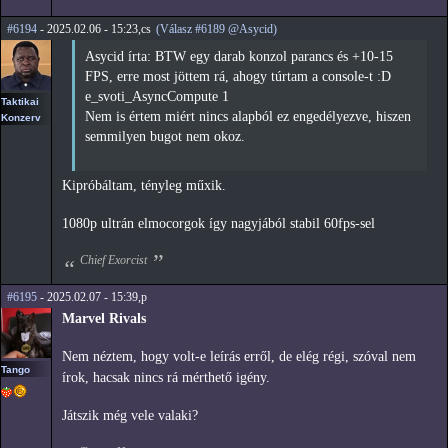
#6194
- 2025.02.06 - 15:23,cs
(Válasz #6189 @Asycid)
Asycid írta: BTW egy darab konzol parancs és +10-15
FPS, erre most jöttem rá, ahogy túrtam a console-t :D
e_svoti_AsyncCompute 1
Taktikai
Nem is értem miért nincs alapból ez engedélyezve, hiszen
Konzerv
semmilyen bugot nem okoz.
Kipróbáltam, tényleg műxik.
1080p ultrán elmocorgok így nagyjából stabil 60fps-sel
Chief Exorcist
#6195
- 2025.02.07 - 15:39,p
Marvel Rivals
Nem néztem, hogy volt-e leírás erről, de elég régi, szóval nem
Tango
írok, hacsak nincs rá mérthető igény.
Játszik még vele valaki?