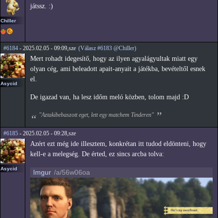
játssz. :)
Chiller
#6184
- 2025.02.05 - 09:09,sze
(Válasz #6183 @Chiller)
Mert rohadt idegesítő, hogy az ilyen agyalágyultak miatt egy
olyan cég, ami beleadott apait-anyait a játékba, bevételtől esnek
el.
Asycid
De igazad van, ha lesz időm meló közben, tolom majd :D
"Aztakibebaszott eget, lett egy matchem Tinderen"
#6185
- 2025.02.05 - 09:28,sze
Azért ezt még ide illesztem, konkrétan itt tudod eldönteni, hogy
kell-e a melegség. De érted, ez sincs arcba tolva:
Asycid
Imgur
/a/56w06oa