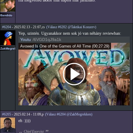
Ha megvetted akkor mai naptól már játszható.
Bandido
#6204
- 2025.02.13 - 21:07,cs
(Válasz #6202 @Taktikai Konzerv)
Yep, szintén. Ugyanakkor nem sok jó van néhány reviewban:
Youtu
/6VGD1qJ9a1k
Avowed Is One of the Games of All Time
(
00:27:29
)
ZakMegrekken
#6205
- 2025.02.14 - 11:09,p
(Válasz #6204 @ZakMegrekken)
eh :))))
Chief Exorcist