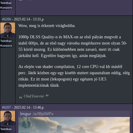
Taktikai
Konzerv
#6206
- 2025.02.14 - 13:31,p
Wow, meg is érkezett virágboltba.
1080p DLSS Quality-n és MAX-on az első pályán megvolt a
Taktikai
stabil 60fps, de az első nagy városba megérkezve most olyan 50-
Konzerv
55 körül mozog. Ez különösebben nem zavaró, mert itt csak
járkálni kell. Egyelőre hagyom így, aztán meglátjuk.
Az elején van shader compilation, 12 core CPU-val kb másfél
perc. Játék közben egy-egy kisebb stuttert tapasztaltam eddig, elég
ritkán. Ez itt most (lekopogom) egy egészen jó UE5
implementációnak tűnik.
Chief Exorcist
#6207
- 2025.02.14 - 13:46,p
Imgur
/a/IBjdWPv
Taktikai