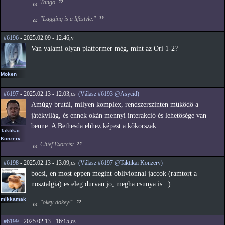
Tango
"Lagging is a lifestyle."
#6196
- 2025.02.09 - 12:46,v
Van valami olyan platformer még, mint az Ori 1-2?
Moken
#6197
- 2025.02.13 - 12:03,cs
(Válasz #6193 @Asycid)
Amúgy brutál, milyen komplex, rendszerszinten működő a
játékvilág, és ennek okán mennyi interakció és lehetősége van
benne. A Bethesda ehhez képest a kőkorszak.
Taktikai
Konzerv
Chief Exorcist
#6198
- 2025.02.13 - 13:09,cs
(Válasz #6197 @Taktikai Konzerv)
bocsi, en most eppen megint oblivionnal jaccok (ramtort a
nosztalgia) es eleg durvan jo, megha csunya is. :)
mikkamakka
"okey-dokey!"
#6199
- 2025.02.13 - 16:15,cs