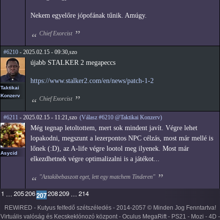
Nekem egyelőre jópofának tűnik. Amúgy.
Chief Exorcist
#6210
- 2025.02.15 - 09:30,szo
újabb STALKER 2 megapeccs
https://www.stalker2.com/en/news/patch-1-2
Taktikai
Konzerv
Chief Exorcist
#6211
- 2025.02.15 - 11:21,szo
(Válasz #6210 @Taktikai Konzerv)
Még tegnap letoltottem, mert sok mindent javít. Végre lehet
lopakodni, megszunt a lezerpontos NPC célzás, most már mellé is
lőnek (:D), az A-life végre lootol meg ilyenek. Most már
Asycid
elkezdhetnek végre optimalizalni is a játékot...
"Aztakibebaszott eget, lett egy matchem Tinderen"
1
205
206
208
209
214
…
…
207
REWiRED - Kutyus felfedő szétszéledés - 2014-2057 © Minden Jog Fenntartva!
Virtuális valóság és Kecskeklónozó központ - Oculus MegaRift - PS21 - Mozi - 4D -