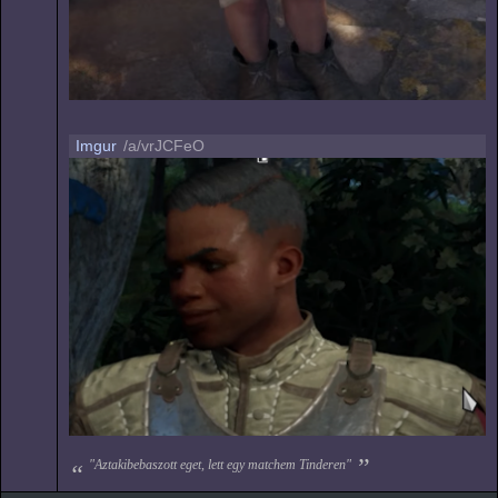
Imgur
/a/vrJCFeO
"Aztakibebaszott eget, lett egy matchem Tinderen"