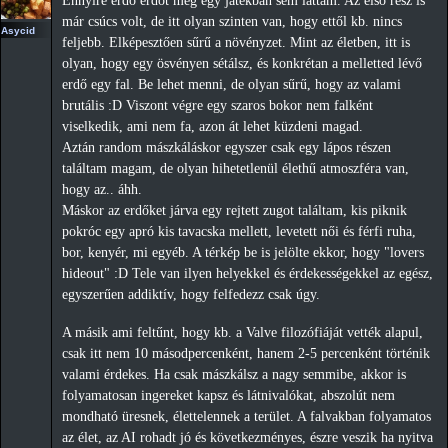
Ennyire erdő erdőt még egy játékban sem láttam. Az első rész is
már csúcs volt, de itt olyan szinten van, hogy ettől kb. nincs
Asycid
feljebb. Elképesztően sűrű a növényzet. Mint az életben, itt is
olyan, hogy egy ösvényen sétálsz, és konkrétan a melletted lévő
erdő egy fal. Be lehet menni, de olyan sűrű, hogy az valami
brutális :D Viszont végre egy szaros bokor nem falként
viselkedik, ami nem fa, azon át lehet küzdeni magad.
Aztán random mászkáláskor egyszer csak egy lápos részen
találtam magam, de olyan hihetetlenül élethű atmoszféra van,
hogy az.. áhh.
Máskor az erdőket járva egy rejtett zugot találtam, kis piknik
pokróc egy apró kis tavacska mellett, levetett női és férfi ruha,
bor, kenyér, mi egyéb. A térkép be is jelölte ekkor, hogy "lovers
hideout" :D Tele van ilyen helyekkel és érdekességekkel az egész,
egyszerűen addiktív, hogy felfedezz csak úgy.
A másik ami feltűnt, hogy kb. a Valve filozófiáját vették alapul,
csak itt nem 10 másodpercenként, hanem 2-5 percenként történik
valami érdekes. Ha csak mászkálsz a nagy semmibe, akkor is
folyamatosan ingereket kapsz és látnivalókat, abszolút nem
mondható üresnek, élettelennek a terület. A falvakban folyamatos
az élet, az AI rohadt jó és következményes, észre veszik ha nyitva