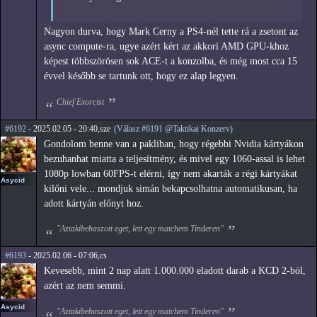
Nagyon durva, hogy Mark Cerny a PS4-nél tette rá a zsetont az
async compute-ra, ugye azért kért az akkori AMD GPU-khoz
képest többszörösen sok ACE-t a konzolba, és még most cca 15
évvel később se tartunk ott, hogy ez alap legyen.
Chief Exorcist
#6192
- 2025.02.05 - 20:40,sze
(Válasz #6191 @Taktikai Konzerv)
Gondolom benne van a pakliban, hogy régebbi Nvidia kártyákon
bezuhanhat miatta a teljesítmény, és mivel egy 1060-assal is lehet
1080p lowban 60FPS-t elérni, így nem akarták a régi kártyákat
Asycid
kilőni vele... mondjuk simán bekapcsolhatna automatikusan, ha
adott kártyán előnyt hoz.
"Aztakibebaszott eget, lett egy matchem Tinderen"
#6193
- 2025.02.06 - 07:06,cs
Kevesebb, mint 2 nap alatt 1.000.000 eladott darab a KCD 2-böl,
azért az nem semmi.
Asycid
"Aztakibebaszott eget, lett egy matchem Tinderen"