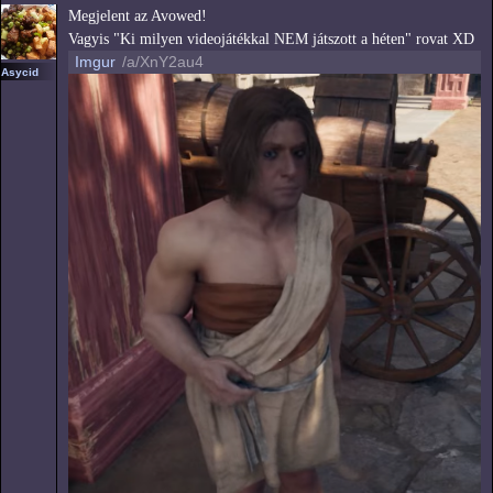
Megjelent az Avowed!
Vagyis "Ki milyen videojátékkal NEM játszott a héten" rovat XD
Imgur
/a/XnY2au4
Asycid