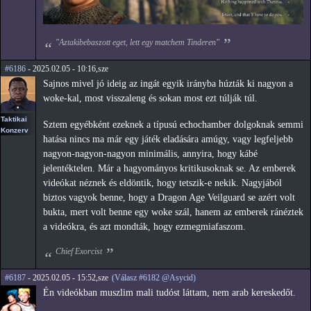
"Aztakibebaszott eget, lett egy matchem Tinderen"
#6186
- 2025.02.05 - 10:16,sze
Sajnos mivel jó ideig az ingát egyik irányba húzták ki nagyon a
woke-kal, most visszaleng és sokan most ezt túlják túl.
Taktikai
Sztem egyébként ezeknek a típusú echochamber dolgoknak semmi
Konzerv
hatása nincs ma már egy játék eladására amúgy, vagy legfeljebb
nagyon-nagyon-nagyon minimális, annyira, hogy kábé
jelentéktelen. Már a hagyományos kritikusoknak se. Az emberek
videókat néznek és eldöntik, hogy tetszik-e nekik. Nagyjából
biztos vagyok benne, hogy a Dragon Age Veilguard se azért volt
bukta, mert volt benne egy woke szál, hanem az emberek ránéztek
a videókra, és azt mondták, hogy ezmegmiafaszom.
Chief Exorcist
#6187
- 2025.02.05 - 15:52,sze
(Válasz #6182 @Asycid)
Én videókban muszlim mali tudóst láttam, nem arab kereskedőt.