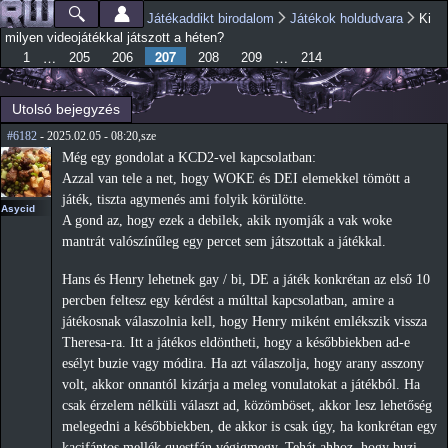
Ugrás a
Játékaddikt birodalom
Játékok holdudvara
Ki
Főmenü
Jelenlegi hely
tartalomra
milyen videojátékkal játszott a héten?
207
…
…
1
205
206
208
209
214
Utolsó bejegyzés
#6182
- 2025.02.05 - 08:20,sze
Még egy gondolat a KCD2-vel kapcsolatban:
Azzal van tele a net, hogy WOKE és DEI elemekkel tömött a
játék, tiszta agymenés ami folyik körülötte.
Asycid
A gond az, hogy ezek a debilek, akik nyomják a vak woke
mantrát valószínűleg egy percet sem játszottak a játékkal.
Hans és Henry lehetnek gay / bi, DE a játék konkrétan az első 10
percben feltesz egy kérdést a múlttal kapcsolatban, amire a
játékosnak válaszolnia kell, hogy Henry miként emlékszik vissza
Theresa-ra. Itt a játékos eldöntheti, hogy a későbbiekben ad-e
esélyt buzie vagy módira. Ha azt válaszolja, hogy arany asszony
volt, akkor onnantól kizárja a meleg vonulatokat a játékból. Ha
csak érzelem nélküli választ ad, közömböset, akkor lesz lehetőség
melegedni a későbbiekben, de akkor is csak úgy, ha konkrétan egy
kacifántos mellék questfán végigmegy. Tehát ahhoz, hogy buzi