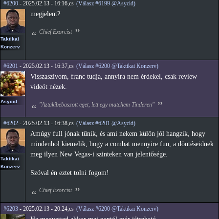
#6200
- 2025.02.13 - 16:16,cs
(Válasz #6199 @Asycid)
megjelent?
Chief Exorcist
Taktikai
Konzerv
#6201
- 2025.02.13 - 16:37,cs
(Válasz #6200 @Taktikai Konzerv)
Visszaszívom, franc tudja, annyira nem érdekel, csak review
videót nézek.
Asycid
"Aztakibebaszott eget, lett egy matchem Tinderen"
#6202
- 2025.02.13 - 16:38,cs
(Válasz #6201 @Asycid)
Amúgy full jónak tűnik, és ami nekem külön jól hangzik, hogy
mindenhol kiemelik, hogy a combat mennyire fun, a döntéseidnek
meg ilyen New Vegas-i szinteken van jelentősége.
Taktikai
Konzerv
Szóval én eztet tolni fogom!
Chief Exorcist
#6203
- 2025.02.13 - 20:24,cs
(Válasz #6200 @Taktikai Konzerv)