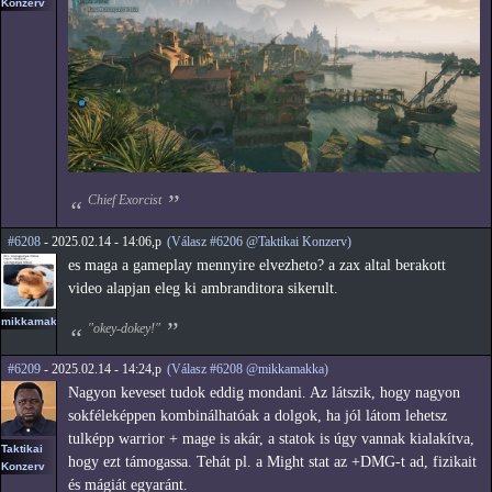
Konzerv
Chief Exorcist
#6208
- 2025.02.14 - 14:06,p
(Válasz #6206 @Taktikai Konzerv)
es maga a gameplay mennyire elvezheto? a zax altal berakott
video alapjan eleg ki ambranditora sikerult.
mikkamakka
"okey-dokey!"
#6209
- 2025.02.14 - 14:24,p
(Válasz #6208 @mikkamakka)
Nagyon keveset tudok eddig mondani. Az látszik, hogy nagyon
sokféleképpen kombinálhatóak a dolgok, ha jól látom lehetsz
tulképp warrior + mage is akár, a statok is úgy vannak kialakítva,
Taktikai
hogy ezt támogassa. Tehát pl. a Might stat az +DMG-t ad, fizikait
Konzerv
és mágiát egyaránt.