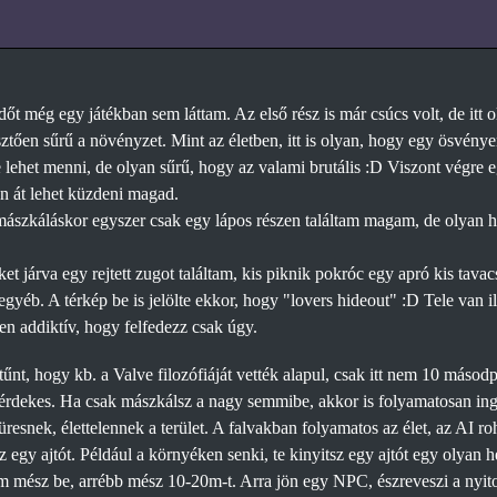
őt még egy játékban sem láttam. Az első rész is már csúcs volt, de itt o
ztően sűrű a növényzet. Mint az életben, itt is olyan, hogy egy ösvényen
e lehet menni, de olyan sűrű, hogy az valami brutális :D Viszont végre 
n át lehet küzdeni magad.
szkáláskor egyszer csak egy lápos részen találtam magam, de olyan hi
t járva egy rejtett zugot találtam, kis piknik pokróc egy apró kis tavacsk
egyéb. A térkép be is jelölte ekkor, hogy "lovers hideout" :D Tele van 
en addiktív, hogy felfedezz csak úgy.
tűnt, hogy kb. a Valve filozófiáját vették alapul, csak itt nem 10 máso
 érdekes. Ha csak mászkálsz a nagy semmibe, akkor is folyamatosan inge
esnek, élettelennek a terület. A falvakban folyamatos az élet, az AI ro
z egy ajtót. Például a környéken senki, te kinyitsz egy ajtót egy olyan
m mész be, arrébb mész 10-20m-t. Arra jön egy NPC, észreveszi a nyitott