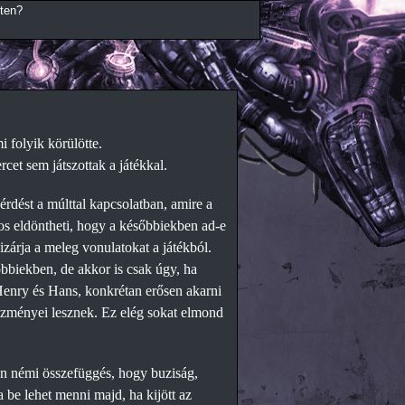
éten?
 folyik körülötte.
et sem játszottak a játékkal.
érdést a múlttal kapcsolatban, amire a
kos eldöntheti, hogy a későbbiekben ad-e
izárja a meleg vonulatokat a játékból.
bbiekben, de akkor is csak úgy, ha
enry és Hans, konkrétan erősen akarni
tkezményei lesznek. Ez elég sokat elmond
an némi összefüggés, hogy buziság,
be lehet menni majd, ha kijött az