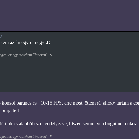
)
nekem aztán egyre megy :D
eget, lett egy matchem Tinderen"
onzol parancs és +10-15 FPS, erre most jöttem rá, ahogy túrtam a con
Compute 1
ért nincs alapból ez engedélyezve, hiszen semmilyen bugot nem okoz.
eget, lett egy matchem Tinderen"