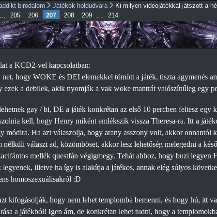
Ugrás a
addikt birodalom
Játékok holdudvara
Ki milyen videojátékkal játszott a h
207
…
…
205
206
208
tartalomra
209
214
at a KCD2-vel kapcsolatban:
a net, hogy WOKE és DEI elemekkel tömött a játék, tiszta agymenés ami
 ezek a debilek, akik nyomják a vak woke mantrát valószínűleg egy perc
ehetnek gay / bi, DE a játék konkrétan az első 10 percben feltesz egy k
szolnia kell, hogy Henry miként emlékszik vissza Theresa-ra. Itt a játé
gy módira. Ha azt válaszolja, hogy arany asszony volt, akkor onnantól k
 nélküli választ ad, közömböset, akkor lesz lehetőség melegedni a késő
acifántos mellék questfán végigmegy. Tehát ahhoz, hogy buzi legyen H
 legyenek, illetve ha így is alakítja a játékos, annak elég súlyos köve
ens homoszexuálisakról :D
zt kifogásolják, hogy nem lehet templomba bemenni, és hogy hú, itt v
ása a játékból! Igen ám, de konkrétan lehet tudni, hogy a templomokba 