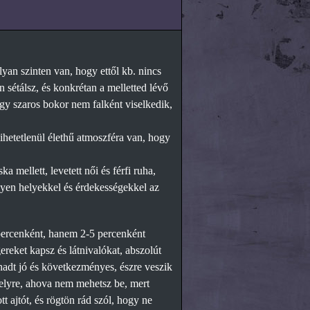
lyan szinten van, hogy ettől kb. nincs
 sétálsz, és konkrétan a melletted lévő
egy szaros bokor nem falként viselkedik,
hetetlenül élethű atmoszféra van, hogy
a mellett, levetett női és férfi ruha,
ilyen helyekkel és érdekességekkel az
dpercenként, hanem 2-5 percenként
reket kapsz és látnivalókat, abszolút
hadt jó és következményes, észre veszik
 helyre, ahova nem mehetsz be, mert
 ajtót, és rögtön rád szól, hogy ne