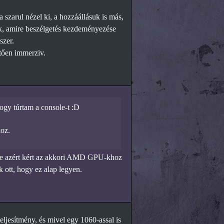
 szarul nézel ki, a hozzáállásuk is más,
ük, amire beszélgetés kezdeményezése
szer.
ztően immerziv.
ogy túrtam a console-t :D
oz.
gye azért kért az akkori AMD GPU-khoz
 ott, hogy ez alap legyen.
jesítmény, és mivel egy 1060-assal is