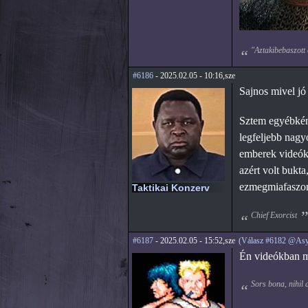
"Aztakibebaszott 
#6186
- 2025.02.05 - 10:16,sze
Sajnos mivel jó 
Sztem egyébkén
legfeljebb nagy
emberek videóka
azért volt bukt
ezmegmiafaszo
Taktikai Konzerv
Chief Exorcist
#6187
- 2025.02.05 - 15:52,sze
(Válasz #6182 @Asy
Én videókban mu
Sors bona, nihil 