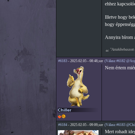
ehhez kapcsoló
Illetve hogy be
hogy éppenségge
Annyira bírom a
"Aztakibebaszott 
#6183
- 2025.02.05 - 08:48,sze
(Válasz #6182 @Asy
Nem értem miért
Chiller
#6184
- 2025.02.05 - 09:09,sze
(Válasz #6183 @Chil
Mert rohadt ideg