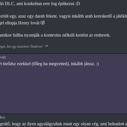
dó DLC, ami konkrétan erre fog építkezni :D
került egy, azaz egy darab fekete, vagyis inkább arab kereskedő a játé
l ellopja Henry lovát 🤣
mikor fullba nyomják a kontextus nélküli kretént az emberek.
eget, lett egy matchem Tinderen"
cid)
 törődsz ezekkel (főleg ha megvetted), inkább játssz. :)
ler)
esítő, hogy az ilyen agyalágyultak miatt egy olyan cég, ami beleadott ap