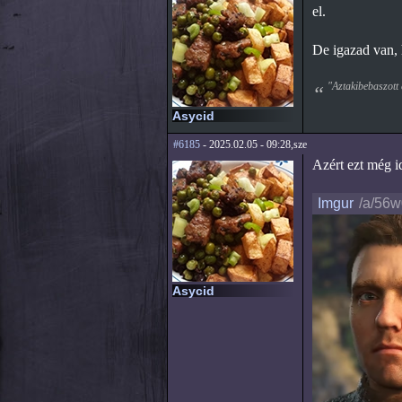
el.
De igazad van,
"Aztakibebaszott 
Asycid
#6185
- 2025.02.05 - 09:28,sze
Azért ezt még id
Imgur
/a/56
Asycid