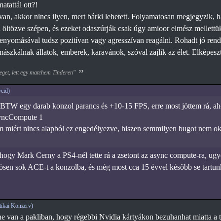
atattál ott?!
an, akkor nincs ilyen, mert bárki lehetett. Folyamatosan megjegyzik, ha
l öltözve szépen, és ezeket odaszúrják csak úgy amioor elmész mellett
enyomásával tudsz pozitívan vagy agresszívan reagálni. Rohadt jó rend
ászkálnak állatok, emberek, karavánok, szóval zajlik az élet. Elképes
eget, lett egy matchem Tinderen"
cid)
: BTW egy darab konzol parancs és +10-15 FPS, erre most jöttem rá, ah
yncCompute 1
m miért nincs alapból ez engedélyezve, hiszen semmilyen bugot nem ok
hogy Mark Cerny a PS4-nél tette rá a zsetont az async compute-ra, u
ösen sok ACE-t a konzolba, és még most cca 15 évvel később se tartunk
ikai Konzerv)
van a pakliban, hogy régebbi Nvidia kártyákon bezuhanhat miatta a tel