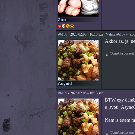
Zoo
#6188
- 2025.02.05 - 16:13,sze
(Válasz #6187 @Zoo
Akkor az, ja, 
"Aztakibebaszott 
Asycid
#6189
- 2025.02.05 - 16:13,sze
BTW egy darab k
e_svoti_Async
Nem is értem mi
"Aztakibebaszott 