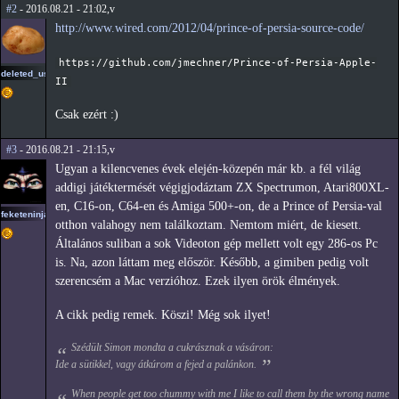
#2
- 2016.08.21 - 21:02,v
http://www.wired.com/2012/04/prince-of-persia-source-code/
https://github.com/jmechner/Prince-of-Persia-Apple-
deleted_user2
II
Csak ezért :)
#3
- 2016.08.21 - 21:15,v
Ugyan a kilencvenes évek elején-közepén már kb. a fél világ
addigi játéktermését végigjodáztam ZX Spectrumon, Atari800XL-
en, C16-on, C64-en és Amiga 500+-on, de a Prince of Persia-val
feketeninja
otthon valahogy nem találkoztam. Nemtom miért, de kiesett.
Általános suliban a sok Videoton gép mellett volt egy 286-os Pc
is. Na, azon láttam meg először. Később, a gimiben pedig volt
szerencsém a Mac verzióhoz. Ezek ilyen örök élmények.
A cikk pedig remek. Köszi! Még sok ilyet!
Szédült Simon mondta a cukrásznak a vásáron:
Ide a sütikkel, vagy átkúrom a fejed a palánkon.
When people get too chummy with me I like to call them by the wrong name