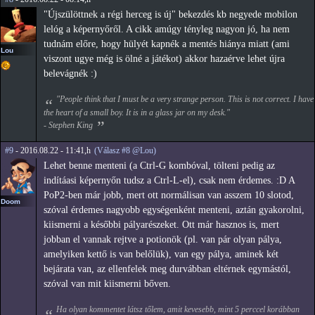
"Újszülöttnek a régi herceg is új" bekezdés kb negyede mobilon
lelóg a képernyőről. A cikk amúgy tényleg nagyon jó, ha nem
tudnám előre, hogy hülyét kapnék a mentés hiánya miatt (ami
Lou
viszont ugye még is ölné a játékot) akkor hazaérve lehet újra
belevágnék :)
"People think that I must be a very strange person. This is not correct. I have
the heart of a small boy. It is in a glass jar on my desk."
- Stephen King
#9
- 2016.08.22 - 11:41,h
(Válasz #8 @Lou)
Lehet benne menteni (a Ctrl-G kombóval, tölteni pedig az
indítáasi képernyőn tudsz a Ctrl-L-el), csak nem érdemes. :D A
PoP2-ben már jobb, mert ott normálisan van asszem 10 slotod,
Doom
szóval érdemes nagyobb egységenként menteni, aztán gyakorolni,
kiismerni a későbbi pályarészeket. Ott már hasznos is, mert
jobban el vannak rejtve a potionök (pl. van pár olyan pálya,
amelyiken kettő is van belőlük), van egy pálya, aminek két
bejárata van, az ellenfelek meg durvábban eltérnek egymástól,
szóval van mit kiismerni bőven.
Ha olyan kommentet látsz tőlem, amit kevesebb, mint 5 perccel korábban