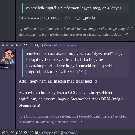
valamelyik digitális platformon legyen meg, ez a lényeg.
https://www.gog.com/game/prince_of_persia
admin mantra: "mindent le lehet kakilni oszt megy az oldal mégis magától."
életfilozófia mantra: "ideológiailag veszélyesen eltévedt kanadai szektás."
#19
- 2016.08.22 - 22:14,h
(Válasz #18 @psishock)
remelem nem azt akarod implyozni az "ilyesmivel" hogy
ha sajat dvd-det veszed le virtualisba hogy ne
hasznalodjon el, illetve hogy konnyebben tudj vele
Doom
dolgozni, akkor az "kalozkodas"? :)
Attól, hogy nem az, macera még lehet neki. :)
Az obvious choice nyilván a GOG-os verzió egyébként
digitálisan, de asszem, hogy a Steamesben sincs DRM (még a
Steamé sem).
Ha olyan kommentet látsz tőlem, amit kevesebb, mint 5 perccel korábban
posztoltam, ne olvasd el, mert még írom.
#20
- 2016.08.22 - 22:16,h
(Válasz #18 @psishock)