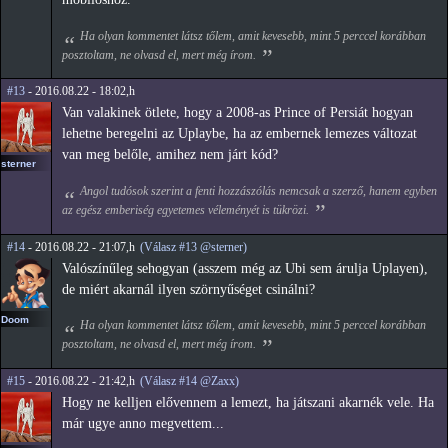
Ha olyan kommentet látsz tőlem, amit kevesebb, mint 5 perccel korábban
posztoltam, ne olvasd el, mert még írom.
#13
- 2016.08.22 - 18:02,h
Van valakinek ötlete, hogy a 2008-as Prince of Persiát hogyan
lehetne beregelni az Uplaybe, ha az embernek lemezes változat
van meg belőle, amihez nem járt kód?
sterner
Angol tudósok szerint a fenti hozzászólás nemcsak a szerző, hanem egyben
az egész emberiség egyetemes véleményét is tükrözi.
#14
- 2016.08.22 - 21:07,h
(Válasz #13 @sterner)
Valószínűleg sehogyan (asszem még az Ubi sem árulja Uplayen),
de miért akarnál ilyen szörnyűséget csinálni?
Doom
Ha olyan kommentet látsz tőlem, amit kevesebb, mint 5 perccel korábban
posztoltam, ne olvasd el, mert még írom.
#15
- 2016.08.22 - 21:42,h
(Válasz #14 @Zaxx)
Hogy ne kelljen elővennem a lemezt, ha játszani akarnék vele. Ha
már ugye anno megvettem...