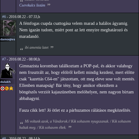
Cserekulcs listám
#6
- 2016.08.22 - 07:33,h
A fémfogas csapda csattogása velem marad a halálos ágyamig.
Nem igazán tudom, miért pont az lett ennyire meghatározó és
maradandó.
damoqles
ibi amentia latet
#7
- 2016.08.22 - 08:00,h
Gimnazista koromban találkoztam a POP-pal, és akkor valahogy
nem frusztrált az, hogy elölről kellett mindig kezdeni, mert előtte
csak "kazettás C64-en" játszottam, ott meg eleve sose volt mentés.
dulakh
Ellenben manapság! Bár tény, hogy amikor elkezdtem a
böngészős verziót kajaszünetben melóhelyen, nem nagyon bírtam
abbahagyni.
Fasza cikk lett! Jó ötlet ez a párhuzamos rálátásos megközelítés.
Mi voltunk azok, a Vándorok.// Kik sohasem nyugszanak. / Kik sohasem
haltak meg. / Kik sohasem éltek.
#8
- 2016.08.22 - 08:14,h