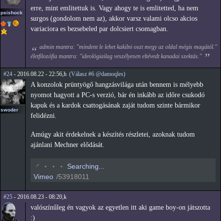
erre, mint emlitettuk is. Vagy ahogy te is emlitetted, ha nem
psishock
surgos (gondolom nem az), akkor varsz valami olcso akcios
variaciora es bezsebeled par dolcsiert csomagban.
admin mantra: "mindent le lehet kakilni oszt megy az oldal mégis magától."
életfilozófia mantra: "ideológiailag veszélyesen eltévedt kanadai szektás."
#24
- 2016.08.22 - 22:56,h
(Válasz #6 @damoqles)
A konzolok prüntyögő hangzásvilága után bennem is mélyebb
nyomot hagyott a PC-s verzió, bár én inkább az időre csukodó
kapuk és a kardok csattogásának zaját tudom szinte bármikor
swoder
felidézni.
Amúgy akit érdekelnek a készítés részletei, azoknak tudom
ajánlani Mechner elődását.
◟
◦
◦
◦
Searching...
Vimeo
/53918011
#25
- 2016.08.23 - 08:20,k
valószínűleg én vagyok az egyetlen itt aki game boy-on játszotta
:)