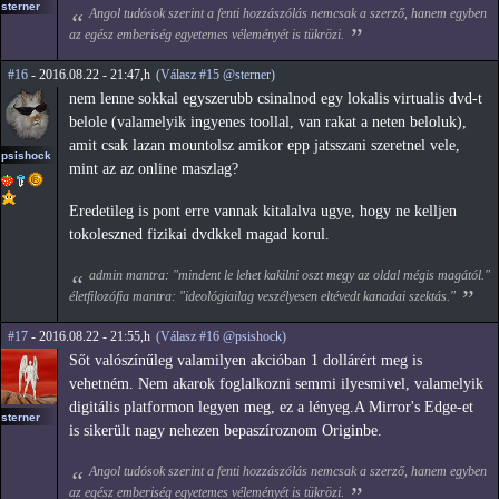
sterner
Angol tudósok szerint a fenti hozzászólás nemcsak a szerző, hanem egyben
az egész emberiség egyetemes véleményét is tükrözi.
#16
- 2016.08.22 - 21:47,h
(Válasz #15 @sterner)
nem lenne sokkal egyszerubb csinalnod egy lokalis virtualis dvd-t
belole (valamelyik ingyenes toollal, van rakat a neten beloluk),
amit csak lazan mountolsz amikor epp jatsszani szeretnel vele,
psishock
mint az az online maszlag?
Eredetileg is pont erre vannak kitalalva ugye, hogy ne kelljen
tokoleszned fizikai dvdkkel magad korul.
admin mantra: "mindent le lehet kakilni oszt megy az oldal mégis magától."
életfilozófia mantra: "ideológiailag veszélyesen eltévedt kanadai szektás."
#17
- 2016.08.22 - 21:55,h
(Válasz #16 @psishock)
Sőt valószínűleg valamilyen akcióban 1 dollárért meg is
vehetném. Nem akarok foglalkozni semmi ilyesmivel, valamelyik
digitális platformon legyen meg, ez a lényeg.A Mirror's Edge-et
sterner
is sikerült nagy nehezen bepaszíroznom Originbe.
Angol tudósok szerint a fenti hozzászólás nemcsak a szerző, hanem egyben
az egész emberiség egyetemes véleményét is tükrözi.