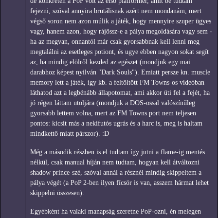
de konkréten a PoP volt az első platformer, amit be tudtam
fejezni, szóval annyira brutálisnak azért nem mondanám, mert
végső soron nem azon múlik a játék, hogy mennyire szuper ügyes
vagy, hanem azon, hogy rájössz-e a pálya megoldására vagy sem -
ha az megvan, onnantól már csak gyorsabbnak kell lenni meg
megtalálni az esetleges potiont, és ugye ebben nagyon sokat segít
az, ha mindig elölről kezded az egészet (mondjuk egy mai
darabhoz képest nyilván "Dark Souls"). Emiatt persze kn. muscle
memory lett a játék, így kb. a feltöltött FM Towns-os videóban
láthatod azt a legbénább állapotomat, ami akkor üti fel a fejét, ha
jó régen láttam utoljára (mondjuk a DOS-ossal valószínűleg
gyorsabb lettem volna, mert az FM Towns port nem teljesen
pontos: kicsit más a nekifutós ugrás és a harc is, meg is haltam
mindkettő miatt párszor). :D
Még a második részben is el tudtam így jutni a flame-ig mentés
nélkül, csak manual híján nem tudtam, hogyan kell átváltozni
shadow prince-szé, szóval annál a résznél mindig skippeltem a
pálya végét (a PoP 2-ben ilyen fícsör is van, asszem hármat lehet
skippelni összesen).
Egyébként ha valaki manapság szeretne PoP-ozni, én melegen