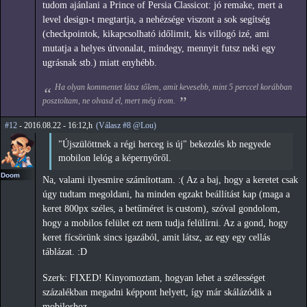
tudom ajánlani a Prince of Persia Classicot: jó remake, mert a
level design-t megtartja, a nehézsége viszont a sok segítség
(checkpointok, kikapcsolható időlimit, kis villogó izé, ami
mutatja a helyes útvonalat, mindegy, mennyit futsz neki egy
ugrásnak stb.) miatt enyhébb.
Ha olyan kommentet látsz tőlem, amit kevesebb, mint 5 perccel korábban
posztoltam, ne olvasd el, mert még írom.
#12
- 2016.08.22 - 16:12,h
(Válasz #8 @Lou)
"Újszülöttnek a régi herceg is új" bekezdés kb negyede
mobilon lelóg a képernyőről.
Doom
Na, valami ilyesmire számítottam. :( Az a baj, hogy a keretet csak
úgy tudtam megoldani, ha minden egzakt beállítást kap (maga a
keret 800px széles, a betűméret is custom), szóval gondolom,
hogy a mobilos felület ezt nem tudja felülírni. Az a gond, hogy
keret fícsörünk sincs igazából, amit látsz, az egy egy cellás
táblázat. :D
Szerk: FIXED! Kinyomoztam, hogyan lehet a szélességet
százalékban megadni képpont helyett, így már skálázódik a
mobiloshoz.