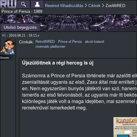
Ugrás a
Rewired főhadiszállás
Cikkek
ZooWiRED:
Főmenü
Jelenlegi hely
tartalomra
Prince of Persia - 1989
Utolsó bejegyzés
#1
- 2016.08.21 - 19:15,v
Címkék:
RetroWiRED
Prince of Persia
akció-kaland
cinematic platformer
Doom
Újszülöttnek a régi herceg is új
Számomra a Prince of Persia története már azelőtt e
zsenialitását ugyanis az első, Zaxx által már említ
en. Nem egyszerűen bunyós játékról van szó, hanem a
ismerős az első felvonásból, az ugyanis már itt bekös
különleges játék volt a maga idejében, mai szemmel
remekművel ismerkedett meg.