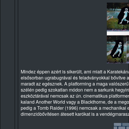
Mindez éppen azért is sikerült, ami miatt a Karateká
elsősorban ugrabugrával és feladványokkal bővítve 
maradt az egésznek. A platforming a maga valószerű
szélén pedig szokatlan módon nem a sarkunk hegyirő
eszköztárával nemcsak az ún. cinematikus platformere
kaland Another World vagy a Blackthorne, de a megol
pedig a Tomb Raider (1996) nemcsak a mechanikai elve
dimenzióbővítésen átesett karókat is a vendégmaras