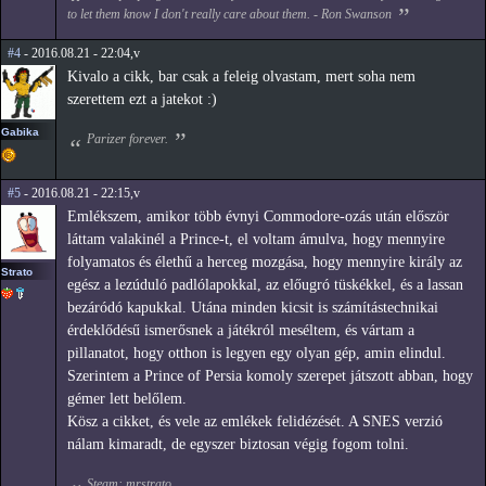
to let them know I don't really care about them. - Ron Swanson
#4
- 2016.08.21 - 22:04,v
Kivalo a cikk, bar csak a feleig olvastam, mert soha nem
szerettem ezt a jatekot :)
Gabika
Parizer forever.
#5
- 2016.08.21 - 22:15,v
Emlékszem, amikor több évnyi Commodore-ozás után először
láttam valakinél a Prince-t, el voltam ámulva, hogy mennyire
folyamatos és élethű a herceg mozgása, hogy mennyire király az
Strato
egész a lezúduló padlólapokkal, az előugró tüskékkel, és a lassan
bezáródó kapukkal. Utána minden kicsit is számítástechnikai
érdeklődésű ismerősnek a játékról meséltem, és vártam a
pillanatot, hogy otthon is legyen egy olyan gép, amin elindul.
Szerintem a Prince of Persia komoly szerepet játszott abban, hogy
gémer lett belőlem.
Kösz a cikket, és vele az emlékek felidézését. A SNES verzió
nálam kimaradt, de egyszer biztosan végig fogom tolni.
Steam: mrstrato