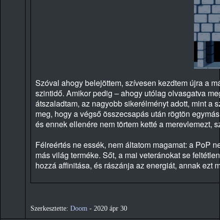
Szóval ahogy belejöttem, szívesen kezdtem újra a már
szintidő. Amikor pedig – ahogy utólag olvasgatva m
átszaladtam, az nagyobb sikerélményt adott, mint a 
meg, hogy a végső összecsapás után rögtön egymás u
és ennek ellenére nem törtem ketté a merevlemezt, sz
Félreértés ne essék, nem áltatom magamat: a PoP nem 
más világ terméke. Sőt, a mai veteránokat se feltétle
hozzá affinitása, és rászánja az energiát, annak ez
Szerkesztette:
Doom
-
2020 ápr 30