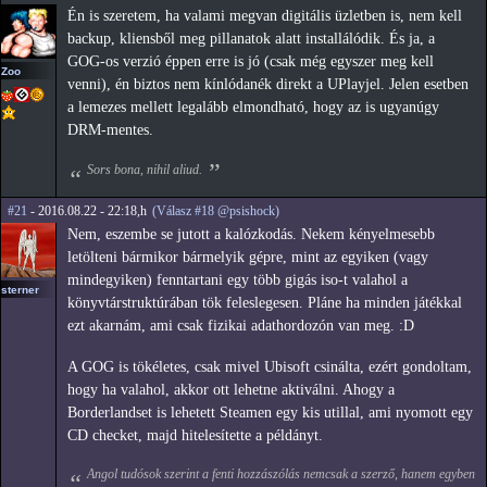
Én is szeretem, ha valami megvan digitális üzletben is, nem kell
backup, kliensből meg pillanatok alatt installálódik. És ja, a
GOG-os verzió éppen erre is jó (csak még egyszer meg kell
Zoo
venni), én biztos nem kínlódanék direkt a UPlayjel. Jelen esetben
a lemezes mellett legalább elmondható, hogy az is ugyanúgy
DRM-mentes.
Sors bona, nihil aliud.
#21
- 2016.08.22 - 22:18,h
(Válasz #18 @psishock)
Nem, eszembe se jutott a kalózkodás. Nekem kényelmesebb
letölteni bármikor bármelyik gépre, mint az egyiken (vagy
mindegyiken) fenntartani egy több gigás iso-t valahol a
sterner
könyvtárstruktúrában tök feleslegesen. Pláne ha minden játékkal
ezt akarnám, ami csak fizikai adathordozón van meg. :D
A GOG is tökéletes, csak mivel Ubisoft csinálta, ezért gondoltam,
hogy ha valahol, akkor ott lehetne aktiválni. Ahogy a
Borderlandset is lehetett Steamen egy kis utillal, ami nyomott egy
CD checket, majd hitelesítette a példányt.
Angol tudósok szerint a fenti hozzászólás nemcsak a szerző, hanem egyben