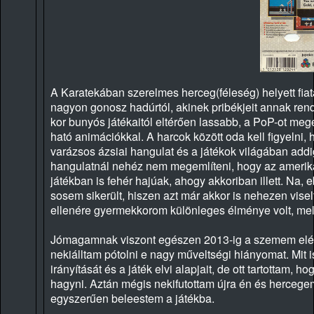
A Karatekában szerelmes herceg(féleség) helyett fia
nagyon gonosz hadúrtól, akinek pribékjeit annak rend
kor bunyós játékaitól eltérően lassabb, a PoP-ot meg
ható animációkkal. A harcok között oda kell figyelni,
varázsos ázsiai hangulat és a játékok világában addi
hangulatnál nehéz nem megemlíteni, hogy az amerikai
játékban is fehér hajúak, ahogy akkoriban illett. Na,
sosem sikerült, hiszen azt már akkor is nehezen visel
ellenére gyermekkorom különleges élménye volt, mel
Jómagamnak viszont egészen 2013-ig a szemem elé se
nekiálltam pótolni e nagy műveltségi hiányomat. Mit
irányítását és a játék elvi alapjait, de ott tartottam,
hagyni. Aztán mégis nekifutottam újra én és hercege
egyszerűen beleestem a játékba.