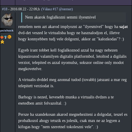
#18
- 2016.08.22 - 22:09,h
(Válasz #17 @sterner)
Nem akarok foglalkozni semmi ilyesmivel
remelem nem azt akarod implyozni az "ilyesmivel" hogy ha
sajat
psishock
dvd-det veszed le virtualisba hogy ne hasznalodjon el, illetve
hogy konnyebben tudj vele dolgozni, akkor az "kalozkodas"? :)
Egyeb irant tobbet kell foglalkoznod azzal ha nagy nehezen
kipaszirozod valamilyen digitalis platformbol, letoltod a digilalis
verziot, telepited es azzal nyomulsz, sokszor online only modot
megkovetelve.
A virtualis dvddel meg azonnal tudod (tovabb) jatszani a mar reg
telepitett verziodat is.
Barhogy is nezed, kevesebb munka a virtualis dvdzes a te
esetedben amit felvazoltal. :)
Persze ha szandekosan akarod megneheziteni a dolgodat, teszel es
probalkozol ahogy tetszik es jolesik, csak max ne az legyen a
kifogas hogy "nem szeretnel tokoleszni vele". :)