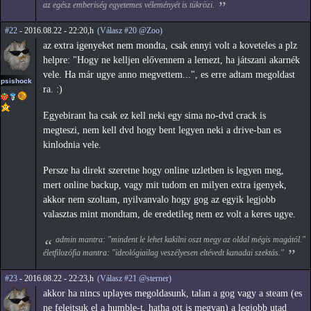
az egész emberiség egyetemes véleményét is tükrözi.
#22
- 2016.08.22 - 22:20,h
(Válasz #20 @Zoo)
az extra igenyeket nem mondta, csak ennyi volt a koveteles a plz
helpre: "Hogy ne kelljen elővennem a lemezt, ha játszani akarnék
vele. Ha már ugye anno megvettem...", es erre adtam megoldast
psishock
ra. :)
Egyebirant ha csak ez kell neki egy sima no-dvd crack is
megteszi, nem kell dvd hogy bent legyen neki a drive-ban es
kinlodnia vele.
Persze ha direkt szeretne hogy online uzletben is legyen meg,
mert online backup, vagy mit tudom en milyen extra igenyek,
akkor nem szoltam, nyilvanvalo hogy gog az egyik legjobb
valasztas mint mondtam, de eredetileg nem ez volt a keres ugye.
admin mantra: "mindent le lehet kakilni oszt megy az oldal mégis magától."
életfilozófia mantra: "ideológiailag veszélyesen eltévedt kanadai szektás."
#23
- 2016.08.22 - 22:23,h
(Válasz #21 @sterner)
akkor ha nincs uplayes megoldasunk, talan a gog vagy a steam (es
ne felejtsuk el a humble-t, hatha ott is megvan) a legjobb utad