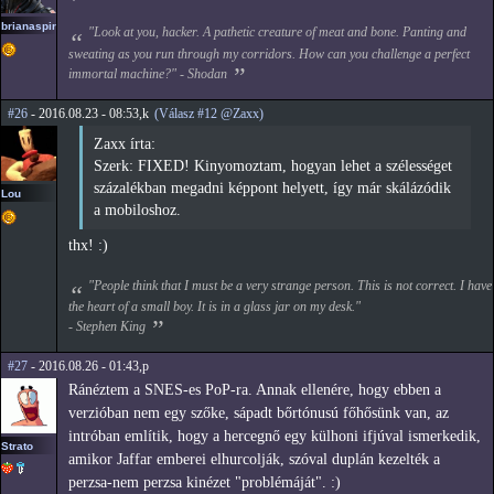
brianaspirin
"Look at you, hacker. A pathetic creature of meat and bone. Panting and
sweating as you run through my corridors. How can you challenge a perfect
immortal machine?" - Shodan
#26
- 2016.08.23 - 08:53,k
(Válasz #12 @Zaxx)
Zaxx írta:
Szerk: FIXED! Kinyomoztam, hogyan lehet a szélességet
százalékban megadni képpont helyett, így már skálázódik
Lou
a mobiloshoz.
thx! :)
"People think that I must be a very strange person. This is not correct. I have
the heart of a small boy. It is in a glass jar on my desk."
- Stephen King
#27
- 2016.08.26 - 01:43,p
Ránéztem a SNES-es PoP-ra. Annak ellenére, hogy ebben a
verzióban nem egy szőke, sápadt bőrtónusú főhősünk van, az
intróban említik, hogy a hercegnő egy külhoni ifjúval ismerkedik,
Strato
amikor Jaffar emberei elhurcolják, szóval duplán kezelték a
perzsa-nem perzsa kinézet "problémáját". :)