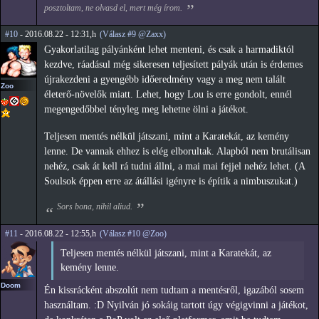
posztoltam, ne olvasd el, mert még írom.
#10
- 2016.08.22 - 12:31,h
(Válasz #9 @Zaxx)
Gyakorlatilag pályánként lehet menteni, és csak a harmadiktól
kezdve, ráadásul még sikeresen teljesített pályák után is érdemes
újrakezdeni a gyengébb időeredmény vagy a meg nem talált
Zoo
életerő-növelők miatt. Lehet, hogy Lou is erre gondolt, ennél
megengedőbbel tényleg meg lehetne ölni a játékot.
Teljesen mentés nélkül játszani, mint a Karatekát, az kemény
lenne. De vannak ehhez is elég elborultak. Alapból nem brutálisan
nehéz, csak át kell rá tudni állni, a mai mai fejjel nehéz lehet. (A
Soulsok éppen erre az átállási igényre is építik a nimbuszukat.)
Sors bona, nihil aliud.
#11
- 2016.08.22 - 12:55,h
(Válasz #10 @Zoo)
Teljesen mentés nélkül játszani, mint a Karatekát, az
kemény lenne.
Doom
Én kissrácként abszolút nem tudtam a mentésről, igazából sosem
használtam. :D Nyilván jó sokáig tartott úgy végigvinni a játékot,