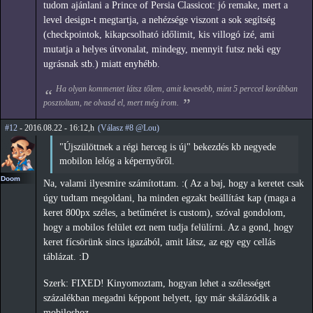
tudom ajánlani a Prince of Persia Classicot: jó remake, mert a
level design-t megtartja, a nehézsége viszont a sok segítség
(checkpointok, kikapcsolható időlimit, kis villogó izé, ami
mutatja a helyes útvonalat, mindegy, mennyit futsz neki egy
ugrásnak stb.) miatt enyhébb.
Ha olyan kommentet látsz tőlem, amit kevesebb, mint 5 perccel korábban
posztoltam, ne olvasd el, mert még írom.
#12
- 2016.08.22 - 16:12,h
(Válasz #8 @Lou)
"Újszülöttnek a régi herceg is új" bekezdés kb negyede
mobilon lelóg a képernyőről.
Doom
Na, valami ilyesmire számítottam. :( Az a baj, hogy a keretet csak
úgy tudtam megoldani, ha minden egzakt beállítást kap (maga a
keret 800px széles, a betűméret is custom), szóval gondolom,
hogy a mobilos felület ezt nem tudja felülírni. Az a gond, hogy
keret fícsörünk sincs igazából, amit látsz, az egy egy cellás
táblázat. :D
Szerk: FIXED! Kinyomoztam, hogyan lehet a szélességet
százalékban megadni képpont helyett, így már skálázódik a
mobiloshoz.