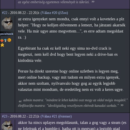
az egész emberiség egyetemes véleményét is tükrözi.
#22
- 2016.08.22 - 22:20,h
(Válasz #20 @Zoo)
az extra igenyeket nem mondta, csak ennyi volt a koveteles a plz
helpre: "Hogy ne kelljen elővennem a lemezt, ha játszani akarnék
vele. Ha már ugye anno megvettem...", es erre adtam megoldast
psishock
ra. :)
Egyebirant ha csak ez kell neki egy sima no-dvd crack is
megteszi, nem kell dvd hogy bent legyen neki a drive-ban es
kinlodnia vele.
Persze ha direkt szeretne hogy online uzletben is legyen meg,
mert online backup, vagy mit tudom en milyen extra igenyek,
akkor nem szoltam, nyilvanvalo hogy gog az egyik legjobb
valasztas mint mondtam, de eredetileg nem ez volt a keres ugye.
admin mantra: "mindent le lehet kakilni oszt megy az oldal mégis magától."
életfilozófia mantra: "ideológiailag veszélyesen eltévedt kanadai szektás."
#23
- 2016.08.22 - 22:23,h
(Válasz #21 @sterner)
akkor ha nincs uplayes megoldasunk, talan a gog vagy a steam (es
ne felejtsuk el a humble-t, hatha ott is megvan) a legjobb utad