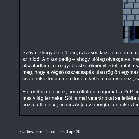
Szóval ahogy belejöttem, szívesen kezdtem újra a már
szintidő. Amikor pedig – ahogy utólag olvasgatva m
átszaladtam, az nagyobb sikerélményt adott, mint a 
meg, hogy a végső összecsapás után rögtön egymás u
és ennek ellenére nem törtem ketté a merevlemezt, sz
Félreértés ne essék, nem áltatom magamat: a PoP nem 
más világ terméke. Sőt, a mai veteránokat se feltétle
hozzá affinitása, és rászánja az energiát, annak ez
Szerkesztette:
Doom
-
2020 ápr 30