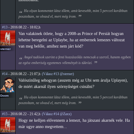
Ha olyan kommentet látsz tőlem, amit kevesebb, mint 5 perccel korábban
posztoltam, ne olvasd el, mert még írom.
#13
- 2016.08.22 - 18:02,h
Van valakinek ötlete, hogy a 2008-as Prince of Persiát hogyan
lehetne beregelni az Uplaybe, ha az embernek lemezes változat
van meg belőle, amihez nem járt kód?
sterner
Angol tudósok szerint a fenti hozzászólás nemcsak a szerző, hanem egyben
az egész emberiség egyetemes véleményét is tükrözi.
#14
- 2016.08.22 - 21:07,h
(Válasz #13 @sterner)
Valószínűleg sehogyan (asszem még az Ubi sem árulja Uplayen),
de miért akarnál ilyen szörnyűséget csinálni?
Doom
Ha olyan kommentet látsz tőlem, amit kevesebb, mint 5 perccel korábban
posztoltam, ne olvasd el, mert még írom.
#15
- 2016.08.22 - 21:42,h
(Válasz #14 @Zaxx)
Hogy ne kelljen elővennem a lemezt, ha játszani akarnék vele. Ha
már ugye anno megvettem...