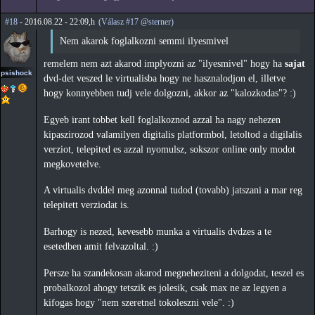
#18
- 2016.08.22 - 22:09,h
(Válasz #17 @sterner)
Nem akarok foglalkozni semmi ilyesmivel
remelem nem azt akarod implyozni az "ilyesmivel" hogy ha
sajat
psishock
dvd-det veszed le virtualisba hogy ne hasznalodjon el, illetve
hogy konnyebben tudj vele dolgozni, akkor az "kalozkodas"? :)
Egyeb irant tobbet kell foglalkoznod azzal ha nagy nehezen
kipaszirozod valamilyen digitalis platformbol, letoltod a digilalis
verziot, telepited es azzal nyomulsz, sokszor online only modot
megkovetelve.
A virtualis dvddel meg azonnal tudod (tovabb) jatszani a mar reg
telepitett verziodat is.
Barhogy is nezed, kevesebb munka a virtualis dvdzes a te
esetedben amit felvazoltal. :)
Persze ha szandekosan akarod megneheziteni a dolgodat, teszel es
probalkozol ahogy tetszik es jolesik, csak max ne az legyen a
kifogas hogy "nem szeretnel tokoleszni vele". :)