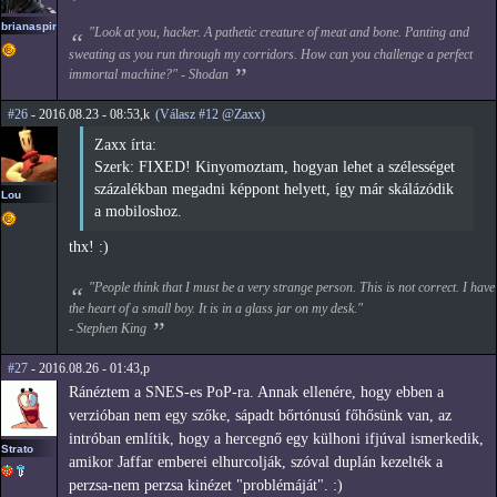
brianaspirin
"Look at you, hacker. A pathetic creature of meat and bone. Panting and
sweating as you run through my corridors. How can you challenge a perfect
immortal machine?" - Shodan
#26
- 2016.08.23 - 08:53,k
(Válasz #12 @Zaxx)
Zaxx írta:
Szerk: FIXED! Kinyomoztam, hogyan lehet a szélességet
százalékban megadni képpont helyett, így már skálázódik
Lou
a mobiloshoz.
thx! :)
"People think that I must be a very strange person. This is not correct. I have
the heart of a small boy. It is in a glass jar on my desk."
- Stephen King
#27
- 2016.08.26 - 01:43,p
Ránéztem a SNES-es PoP-ra. Annak ellenére, hogy ebben a
verzióban nem egy szőke, sápadt bőrtónusú főhősünk van, az
intróban említik, hogy a hercegnő egy külhoni ifjúval ismerkedik,
Strato
amikor Jaffar emberei elhurcolják, szóval duplán kezelték a
perzsa-nem perzsa kinézet "problémáját". :)