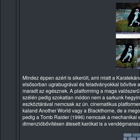
Mindez éppen azért is sikerült, ami miatt a Karateká
elsősorban ugrabugrával és feladványokkal bővítve 
maradt az egésznek. A platforming a maga valószerű
szélén pedig szokatlan módon nem a sarkunk hegyirő
eszköztárával nemcsak az ún. cinematikus platformere
kaland Another World vagy a Blackthorne, de a megol
pedig a Tomb Raider (1996) nemcsak a mechanikai elve
dimenzióbővítésen átesett karókat is a vendégmaras