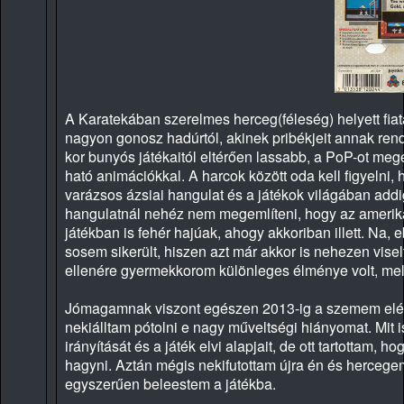
A Karatekában szerelmes herceg(féleség) helyett fia
nagyon gonosz hadúrtól, akinek pribékjeit annak rend
kor bunyós játékaitól eltérően lassabb, a PoP-ot meg
ható animációkkal. A harcok között oda kell figyelni,
varázsos ázsiai hangulat és a játékok világában addi
hangulatnál nehéz nem megemlíteni, hogy az amerikai
játékban is fehér hajúak, ahogy akkoriban illett. Na,
sosem sikerült, hiszen azt már akkor is nehezen visel
ellenére gyermekkorom különleges élménye volt, mel
Jómagamnak viszont egészen 2013-ig a szemem elé se
nekiálltam pótolni e nagy műveltségi hiányomat. Mit
irányítását és a játék elvi alapjait, de ott tartottam,
hagyni. Aztán mégis nekifutottam újra én és hercege
egyszerűen beleestem a játékba.