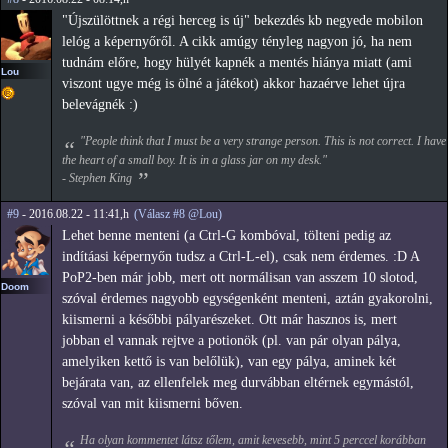
"Újszülöttnek a régi herceg is új" bekezdés kb negyede mobilon
lelóg a képernyőről. A cikk amúgy tényleg nagyon jó, ha nem
tudnám előre, hogy hülyét kapnék a mentés hiánya miatt (ami
Lou
viszont ugye még is ölné a játékot) akkor hazaérve lehet újra
belevágnék :)
"People think that I must be a very strange person. This is not correct. I have
the heart of a small boy. It is in a glass jar on my desk."
- Stephen King
#9
- 2016.08.22 - 11:41,h
(Válasz #8 @Lou)
Lehet benne menteni (a Ctrl-G kombóval, tölteni pedig az
indítáasi képernyőn tudsz a Ctrl-L-el), csak nem érdemes. :D A
PoP2-ben már jobb, mert ott normálisan van asszem 10 slotod,
Doom
szóval érdemes nagyobb egységenként menteni, aztán gyakorolni,
kiismerni a későbbi pályarészeket. Ott már hasznos is, mert
jobban el vannak rejtve a potionök (pl. van pár olyan pálya,
amelyiken kettő is van belőlük), van egy pálya, aminek két
bejárata van, az ellenfelek meg durvábban eltérnek egymástól,
szóval van mit kiismerni bőven.
Ha olyan kommentet látsz tőlem, amit kevesebb, mint 5 perccel korábban