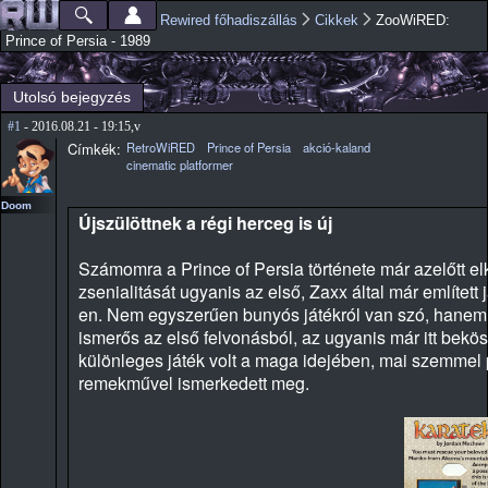
Ugrás a
Rewired főhadiszállás
Cikkek
ZooWiRED:
Főmenü
Jelenlegi hely
tartalomra
Prince of Persia - 1989
Utolsó bejegyzés
#1
- 2016.08.21 - 19:15,v
Címkék:
RetroWiRED
Prince of Persia
akció-kaland
cinematic platformer
Doom
Újszülöttnek a régi herceg is új
Számomra a Prince of Persia története már azelőtt e
zsenialitását ugyanis az első, Zaxx által már említ
en. Nem egyszerűen bunyós játékról van szó, hanem a
ismerős az első felvonásból, az ugyanis már itt bekös
különleges játék volt a maga idejében, mai szemmel
remekművel ismerkedett meg.