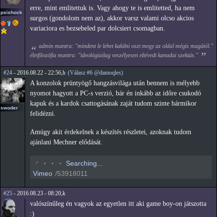
erre, mint emlitettuk is. Vagy ahogy te is emlitetted, ha nem
psishock
surgos (gondolom nem az), akkor varsz valami olcso akcios
variaciora es bezsebeled par dolcsiert csomagban.
admin mantra: "mindent le lehet kakilni oszt megy az oldal mégis magától."
életfilozófia mantra: "ideológiailag veszélyesen eltévedt kanadai szektás."
#24
- 2016.08.22 - 22:56,h
(Válasz #6 @damoqles)
A konzolok prüntyögő hangzásvilága után bennem is mélyebb
nyomot hagyott a PC-s verzió, bár én inkább az időre csukodó
kapuk és a kardok csattogásának zaját tudom szinte bármikor
swoder
felidézni.
Amúgy akit érdekelnek a készítés részletei, azoknak tudom
ajánlani Mechner elődását.
◟
◦
◦
◦
Searching...
Vimeo
/53918011
#25
- 2016.08.23 - 08:20,k
valószínűleg én vagyok az egyetlen itt aki game boy-on játszotta
:)