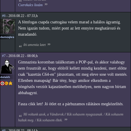
Cserekulcs listám
#6
- 2016.08.22 - 07:33,h
A fémfogas csapda csattogása velem marad a halálos ágyamig.
Nem igazán tudom, miért pont az lett ennyire meghatározó és
maradandó.
damoqles
ibi amentia latet
#7
- 2016.08.22 - 08:00,h
Gimnazista koromban találkoztam a POP-pal, és akkor valahogy
nem frusztrált az, hogy elölről kellett mindig kezdeni, mert előtte
csak "kazettás C64-en" játszottam, ott meg eleve sose volt mentés.
dulakh
Ellenben manapság! Bár tény, hogy amikor elkezdtem a
böngészős verziót kajaszünetben melóhelyen, nem nagyon bírtam
abbahagyni.
Fasza cikk lett! Jó ötlet ez a párhuzamos rálátásos megközelítés.
Mi voltunk azok, a Vándorok.// Kik sohasem nyugszanak. / Kik sohasem
haltak meg. / Kik sohasem éltek.
#8
- 2016.08.22 - 08:14,h