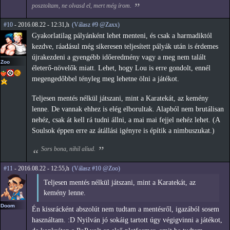
posztoltam, ne olvasd el, mert még írom.
#10
- 2016.08.22 - 12:31,h
(Válasz #9 @Zaxx)
Gyakorlatilag pályánként lehet menteni, és csak a harmadiktól
kezdve, ráadásul még sikeresen teljesített pályák után is érdemes
újrakezdeni a gyengébb időeredmény vagy a meg nem talált
Zoo
életerő-növelők miatt. Lehet, hogy Lou is erre gondolt, ennél
megengedőbbel tényleg meg lehetne ölni a játékot.
Teljesen mentés nélkül játszani, mint a Karatekát, az kemény
lenne. De vannak ehhez is elég elborultak. Alapból nem brutálisan
nehéz, csak át kell rá tudni állni, a mai mai fejjel nehéz lehet. (A
Soulsok éppen erre az átállási igényre is építik a nimbuszukat.)
Sors bona, nihil aliud.
#11
- 2016.08.22 - 12:55,h
(Válasz #10 @Zoo)
Teljesen mentés nélkül játszani, mint a Karatekát, az
kemény lenne.
Doom
Én kissrácként abszolút nem tudtam a mentésről, igazából sosem
használtam. :D Nyilván jó sokáig tartott úgy végigvinni a játékot,