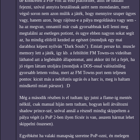
de konkréten a PoP volt az első platformer, amit be tudtam
fejezni, szóval annyira brutálisnak azért nem mondanám, mert
végső soron nem azon múlik a játék, hogy mennyire szuper ügyes
vagy, hanem azon, hogy rájössz-e a pálya megoldására vagy sem -
ha az megvan, onnantól már csak gyorsabbnak kell lenni meg
megtalálni az esetleges potiont, és ugye ebben nagyon sokat segít
az, ha mindig elölről kezded az egészet (mondjuk egy mai
darabhoz képest nyilván "Dark Souls"). Emiatt persze kn. muscle
memory lett a játék, így kb. a feltöltött FM Towns-os videóban
láthatod azt a legbénább állapotomat, ami akkor üti fel a fejét, ha
jó régen láttam utoljára (mondjuk a DOS-ossal valószínűleg
gyorsabb lettem volna, mert az FM Towns port nem teljesen
pontos: kicsit más a nekifutós ugrás és a harc is, meg is haltam
mindkettő miatt párszor). :D
Még a második részben is el tudtam így jutni a flame-ig mentés
nélkül, csak manual híján nem tudtam, hogyan kell átváltozni
shadow prince-szé, szóval annál a résznél mindig skippeltem a
pálya végét (a PoP 2-ben ilyen fícsör is van, asszem hármat lehet
skippelni összesen).
Egyébként ha valaki manapság szeretne PoP-ozni, én melegen