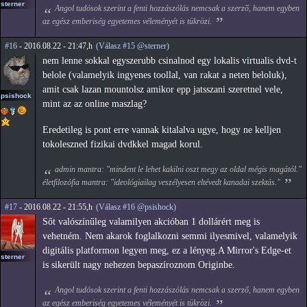
sterner
Angol tudósok szerint a fenti hozzászólás nemcsak a szerző, hanem egyben
az egész emberiség egyetemes véleményét is tükrözi.
#16
- 2016.08.22 - 21:47,h
(Válasz #15 @sterner)
nem lenne sokkal egyszerubb csinalnod egy lokalis virtualis dvd-t
belole (valamelyik ingyenes toollal, van rakat a neten beloluk),
amit csak lazan mountolsz amikor epp jatsszani szeretnel vele,
psishock
mint az az online maszlag?
Eredetileg is pont erre vannak kitalalva ugye, hogy ne kelljen
tokoleszned fizikai dvdkkel magad korul.
admin mantra: "mindent le lehet kakilni oszt megy az oldal mégis magától."
életfilozófia mantra: "ideológiailag veszélyesen eltévedt kanadai szektás."
#17
- 2016.08.22 - 21:55,h
(Válasz #16 @psishock)
Sőt valószínűleg valamilyen akcióban 1 dollárért meg is
vehetném. Nem akarok foglalkozni semmi ilyesmivel, valamelyik
digitális platformon legyen meg, ez a lényeg.A Mirror's Edge-et
sterner
is sikerült nagy nehezen bepaszíroznom Originbe.
Angol tudósok szerint a fenti hozzászólás nemcsak a szerző, hanem egyben
az egész emberiség egyetemes véleményét is tükrözi.