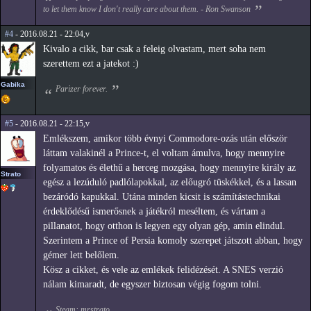
to let them know I don't really care about them. - Ron Swanson
#4
- 2016.08.21 - 22:04,v
Kivalo a cikk, bar csak a feleig olvastam, mert soha nem
szerettem ezt a jatekot :)
Gabika
Parizer forever.
#5
- 2016.08.21 - 22:15,v
Emlékszem, amikor több évnyi Commodore-ozás után először
láttam valakinél a Prince-t, el voltam ámulva, hogy mennyire
folyamatos és élethű a herceg mozgása, hogy mennyire király az
Strato
egész a lezúduló padlólapokkal, az előugró tüskékkel, és a lassan
bezáródó kapukkal. Utána minden kicsit is számítástechnikai
érdeklődésű ismerősnek a játékról meséltem, és vártam a
pillanatot, hogy otthon is legyen egy olyan gép, amin elindul.
Szerintem a Prince of Persia komoly szerepet játszott abban, hogy
gémer lett belőlem.
Kösz a cikket, és vele az emlékek felidézését. A SNES verzió
nálam kimaradt, de egyszer biztosan végig fogom tolni.
Steam: mrstrato