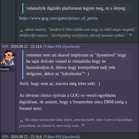
valamelyik digitális platformon legyen meg, ez a lényeg.
https://www.gog.com/game/prince_of_persia
admin mantra: "mindent le lehet kakilni oszt megy az oldal mégis magától."
életfilozófia mantra: "ideológiailag veszélyesen eltévedt kanadai szektás."
#19
- 2016.08.22 - 22:14,h
(Válasz #18 @psishock)
remelem nem azt akarod implyozni az "ilyesmivel" hogy
ha sajat dvd-det veszed le virtualisba hogy ne
hasznalodjon el, illetve hogy konnyebben tudj vele
Doom
dolgozni, akkor az "kalozkodas"? :)
Attól, hogy nem az, macera még lehet neki. :)
Az obvious choice nyilván a GOG-os verzió egyébként
digitálisan, de asszem, hogy a Steamesben sincs DRM (még a
Steamé sem).
Ha olyan kommentet látsz tőlem, amit kevesebb, mint 5 perccel korábban
posztoltam, ne olvasd el, mert még írom.
#20
- 2016.08.22 - 22:16,h
(Válasz #18 @psishock)