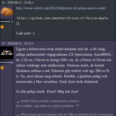
#2
- 2016.08.21 - 21:02,v
http://www.wired.com/2012/04/prince-of-persia-source-code/
https://github.com/jmechner/Prince-of-Persia-Apple-
deleted_user2
II
Csak ezért :)
#3
- 2016.08.21 - 21:15,v
Ugyan a kilencvenes évek elején-közepén már kb. a fél világ
addigi játéktermését végigjodáztam ZX Spectrumon, Atari800XL-
en, C16-on, C64-en és Amiga 500+-on, de a Prince of Persia-val
feketeninja
otthon valahogy nem találkoztam. Nemtom miért, de kiesett.
Általános suliban a sok Videoton gép mellett volt egy 286-os Pc
is. Na, azon láttam meg először. Később, a gimiben pedig volt
szerencsém a Mac verzióhoz. Ezek ilyen örök élmények.
A cikk pedig remek. Köszi! Még sok ilyet!
Szédült Simon mondta a cukrásznak a vásáron:
Ide a sütikkel, vagy átkúrom a fejed a palánkon.
When people get too chummy with me I like to call them by the wrong name