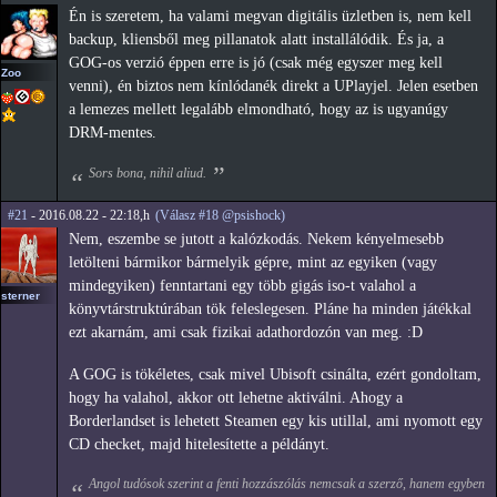
Én is szeretem, ha valami megvan digitális üzletben is, nem kell
backup, kliensből meg pillanatok alatt installálódik. És ja, a
GOG-os verzió éppen erre is jó (csak még egyszer meg kell
Zoo
venni), én biztos nem kínlódanék direkt a UPlayjel. Jelen esetben
a lemezes mellett legalább elmondható, hogy az is ugyanúgy
DRM-mentes.
Sors bona, nihil aliud.
#21
- 2016.08.22 - 22:18,h
(Válasz #18 @psishock)
Nem, eszembe se jutott a kalózkodás. Nekem kényelmesebb
letölteni bármikor bármelyik gépre, mint az egyiken (vagy
mindegyiken) fenntartani egy több gigás iso-t valahol a
sterner
könyvtárstruktúrában tök feleslegesen. Pláne ha minden játékkal
ezt akarnám, ami csak fizikai adathordozón van meg. :D
A GOG is tökéletes, csak mivel Ubisoft csinálta, ezért gondoltam,
hogy ha valahol, akkor ott lehetne aktiválni. Ahogy a
Borderlandset is lehetett Steamen egy kis utillal, ami nyomott egy
CD checket, majd hitelesítette a példányt.
Angol tudósok szerint a fenti hozzászólás nemcsak a szerző, hanem egyben