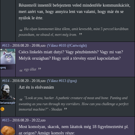
Részemről innentől befejeztem veled mindenféle kommunikációt,
mert azért van, hogy annyira lent van valami, hogy már én se
nyúlok le érte.
Ha olyan kommentet látsz tőlem, amit kevesebb, mint 5 perccel korábban
posztoltam, ne olvasd el, mert még írom.
#613
- 2016.08.20 - 20:06,szo
(Válasz #610 @Cartwright)
Csöcs linkelés miatt dutyi? Vagy pénzbüntetés? Vagy mi van?
Melyik országban? Hogy szól a törvény ezzel kapcsolatban?
goq
egy állat
#614
- 2016.08.20 - 20:16,szo
(Válasz #613 @goq)
Azt én is elolvasnám
"Look at you, hacker. A pathetic creature of meat and bone. Panting and
brianaspirin
sweating as you run through my corridors. How can you challenge a perfect
immortal machine?" - Shodan
#615
- 2016.08.20 - 20:22,szo
Most komolyan, skacok, nem látattok még 18 figyelmeztetést pl.
az origon? Amúgy komoly része: