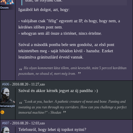
után, de folytasd csak.
Doom
Igazából két dolgot, azt, hogy:
- valójában csak "félig" egyezett az IP, és hogy, hogy nem, a
kérdéses időben pont nem.
- sehogyan sem áll össze a történet, nincs értelme.
Szóval a második pontba bele sem gondolsz, az első pont
tekintetében meg - saját hibádon kívül - hazudsz. Ezeket
leszámítva gránitszilárd érveid vannak.
Ha olyan kommentet látsz tőlem, amit kevesebb, mint 5 perccel korábban
posztoltam, ne olvasd el, mert még írom.
#606
- 2016.08.20 - 11:27,szo
Szóval én akkor kérnék jegyet az új pandiba :-)
"Look at you, hacker. A pathetic creature of meat and bone. Panting and
brianaspirin
sweating as you run through my corridors. How can you challenge a perfect
immortal machine?" - Shodan
#607
- 2016.08.20 - 12:03,szo
Telefonról, hogy lehet új topikot nyitni?