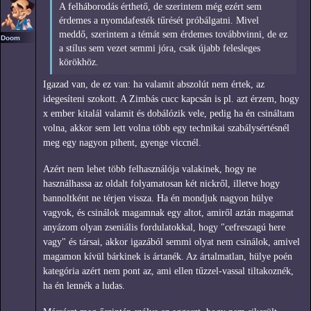
A felháborodás érthető, de szerintem még ezért sem
érdemes a nyomdafesték tűrését próbálgatni. Mivel
meddő, szerintem a témát sem érdemes továbbvinni, de ez
Doom
a stílus sem vezet semmi jóra, csak újabb felesleges
körökhöz.
Igazad van, de ez van: ha valamit abszolút nem értek, az
idegesíteni szokott. A Zimbás cucc kapcsán is pl. azt érzem, hogy
x ember kitalál valamit és dobálózik vele, pedig ha én csináltam
volna, akkor sem lett volna több egy technikai szabálysértésnél
meg egy nagyon pihent, gyenge viccnél.
Azért nem lehet több felhasználója valakinek, hogy ne
használhassa az oldalt folyamatosan két nickről, illetve hogy
bannoltként ne térjen vissza. Ha én mondjuk nagyon hülye
vagyok, és csinálok magamnak egy altot, amiről aztán magamat
anyázom olyan zseniális fordulatokkal, hogy "cefreszagú here
vagy" és társai, akkor igazából semmi olyat nem csinálok, amivel
magamon kívül bárkinek is ártanék. Az ártalmatlan, hülye poén
kategória azért nem pont az, ami ellen tűzzel-vassal tiltakoznék,
ha én lennék a ludas.