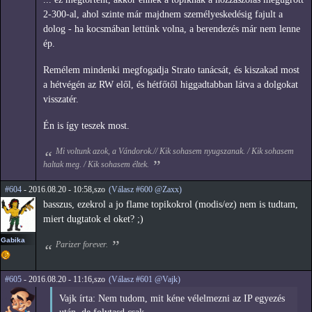
2-300-al, ahol szinte már majdnem személyeskedésig fajult a
dolog - ha kocsmában lettünk volna, a berendezés már nem lenne
ép.
Remélem mindenki megfogadja Strato tanácsát, és kiszakad most
a hétvégén az RW elől, és hétfőtől higgadtabban látva a dolgokat
visszatér.
Én is így teszek most.
Mi voltunk azok, a Vándorok.// Kik sohasem nyugszanak. / Kik sohasem
haltak meg. / Kik sohasem éltek.
#604
- 2016.08.20 - 10:58,szo
(Válasz #600 @Zaxx)
basszus, ezekrol a jo flame topikokrol (modis/ez) nem is tudtam,
miert dugtatok el oket? ;)
Gabika
Parizer forever.
#605
- 2016.08.20 - 11:16,szo
(Válasz #601 @Vajk)
Vajk írta: Nem tudom, mit kéne vélelmezni az IP egyezés