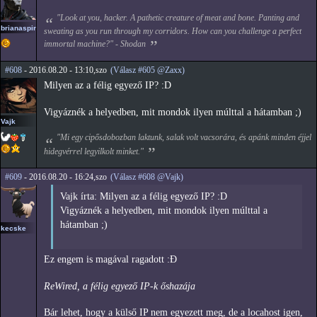
"Look at you, hacker. A pathetic creature of meat and bone. Panting and
brianaspirin
sweating as you run through my corridors. How can you challenge a perfect
immortal machine?" - Shodan
#608
- 2016.08.20 - 13:10,szo
(Válasz #605 @Zaxx)
Milyen az a félig egyező IP? :D
Vigyáznék a helyedben, mit mondok ilyen múlttal a hátamban ;)
Vajk
"Mi egy cipősdobozban laktunk, salak volt vacsorára, és apánk minden éjjel
hidegvérrel legyilkolt minket."
#609
- 2016.08.20 - 16:24,szo
(Válasz #608 @Vajk)
Vajk írta: Milyen az a félig egyező IP? :D
Vigyáznék a helyedben, mit mondok ilyen múlttal a
hátamban ;)
kecske
Ez engem is magával ragadott :Đ
ReWired, a félig egyező IP-k őshazája
Bár lehet, hogy a külső IP nem egyezett meg, de a locahost igen,