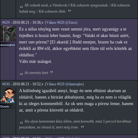
Mi voltunk azok, a Vándorok.// Kik sohasem nyugszanak. / Kik sohasem
haltak meg. / Kik sohasem éltek.
#629
- 2016.08.21 - 10:36,v
(Válasz #620 @Zaxx)
Ez a stílus tényleg nem vezet semmi jóra, mert ugyanúgy a te
fejedhez is hozzá lehet baszni, hogy "Valaki el akar húzni azért,
mert
van
póresz? [El akartál.] Hadd menjen, hiszen ha csak ez
damoqles
érdekli az RW-ről, akkor egyébként sem fűzte túl erős kötelék az
oldalhoz."
Válts már szalagot.
ibi amentia latet
#630
- 2016.08.21 - 10:52,v
(Válasz #629 @damoqles)
A különbség igazából annyi, hogy én nem elhúzni akartam az
oldalról, hanem a hirirást abbafejezni, még ha ez nem is világlik
ki az ideges kommentből. Az ok sem maga a póresz lenne, hanem
Doom
az, amit a póresz közvetít az oldalról.
Ha olyan kommentet látsz tőlem, amit kevesebb, mint 5 perccel korábban
posztoltam, ne olvasd el, mert még írom.