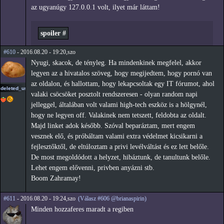
az ugyanúgy 127.0.0.1 volt, ilyet már láttam!
spoiler #
#610
- 2016.08.20 - 19:20,szo
Nyugi, skacok, de tényleg. Ha mindenkinek megfelel, akkor
legyen az a hivatalos szöveg, hogy megijedtem, hogy pornó van
az oldalon, és hallottam, hogy lekapcsoltak egy IT fórumot, ahol
deleted_user_2
valaki csöcsöket posztolt rendszeresen - olyan random napi
jelleggel, általában volt valami high-tech eszköz is a hölgynél,
hogy ne legyen off. Valakinek nem tetszett, feldobta az oldalt.
Majd linket adok később. Szóval beparáztam, mert engem
vesznek elő, és próbáltam valami extra védelmet kicsikarni a
fejlesztőktől, de eltúloztam a privi levélváltást és ez lett belőle.
De most megoldódott a helyzet, hibáztunk, de tanultunk belőle.
Lehet engem elővenni, privben anyázni stb.
Boom Zahramay!
#611
- 2016.08.20 - 19:24,szo
(Válasz #606 @brianaspirin)
Minden hozzaferes maradt a regiben