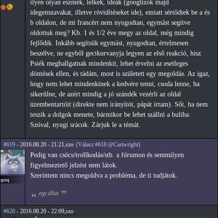
ilyen olyan eszmék, lelkek, ideák (googlizok majd
idegenszavakat, illetve rövidítéseket ide), emiatt sértődtek be a és
b oldalon, de mi francért nem nyugodtan, egymást segítve
oldottuk meg? Kb. 1 és 1/2 éve megy az oldal, még mindig
fejlődik. Inkább segítsük egymást, nyugodtan, értelmesen
beszélve, ne egyből gecikurvanyja legyen az első reakció, hisz
Psiék meghallgatnak mindenkit, lehet érvelni az esetleges
döntések ellen, és tádám, most is született egy megoldás. Az igaz,
hogy nem lehet mindenkinek a kedvére tenni, csoda lenne, ha
sikerülne, de azért mindig a jó szándék vezérli az oldal
üzembentartóit (direkte nem irányítót, pápát írtam). Sőt, ha nem
teszik a dolgok menete, bármikor be lehet szállni a buliba.
Szóval, nyugi srácok. Zárjuk le a témát.
#619
- 2016.08.20 - 21:21,szo
(Válasz #618 @Cartwright)
Pedig van csöcs/trollkodás/stb. a fórumon és semmilyen
figyelmeztető jelzést nem látok.
Szerintem nincs megoldva a probléma, de ti tudjátok.
goq
egy állat
#620
- 2016.08.20 - 22:09,szo