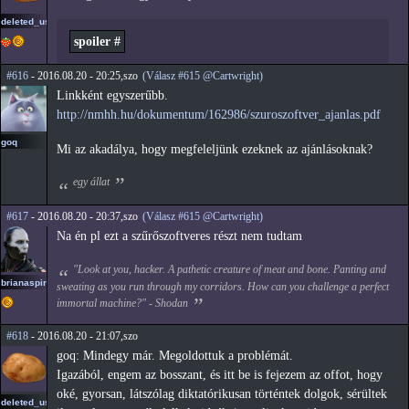
deleted_user_2
spoiler #
#616
- 2016.08.20 - 20:25,szo
(Válasz #615 @Cartwright)
Linkként egyszerűbb.
http://nmhh.hu/dokumentum/162986/szuroszoftver_ajanlas.pdf
goq
Mi az akadálya, hogy megfeleljünk ezeknek az ajánlásoknak?
egy állat
#617
- 2016.08.20 - 20:37,szo
(Válasz #615 @Cartwright)
Na én pl ezt a szűrőszoftveres részt nem tudtam
"Look at you, hacker. A pathetic creature of meat and bone. Panting and
brianaspirin
sweating as you run through my corridors. How can you challenge a perfect
immortal machine?" - Shodan
#618
- 2016.08.20 - 21:07,szo
goq: Mindegy már. Megoldottuk a problémát.
Igazából, engem az bosszant, és itt be is fejezem az offot, hogy
oké, gyorsan, látszólag diktatórikusan történtek dolgok, sérültek
deleted_user_2