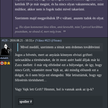
kettőnk IP-je már megint, és ha nincs olyan vakszerencsém, mint
múltkor, akkor nem is fogok tudni mivel takarózni.
Szerintem majd megpróbálok IP-t váltani, asszem tudok én olyat.
Ha olyan kommentet látsz tőlem, amit kevesebb, mint 5 perccel korábban
posztoltam, ne olvasd el, mert még írom.
#628
- 2016.08.21 - 10:33,v
(Válasz #623 @Strato)
Mivel meddő, szerintem a témát sem érdemes továbbvinni
Jogos a felvetés, mert az anyázás könnyen elviszi grifteri
dulakh
szócsatákba a történéseket, de itt most azért hadd álljak már ki
Zaxx mellett: ő már rég elfeledné ezt a hülyeséget, de így, hogy
nincs Grift, valamiért most Vajk az, aki mindig előszedi ezt a
dolgot, és ő nem bírja ezt elengedni. Már letisztáztuk, hogy egy
félreértés történhetett...
Vagy Vajk lett Grift? Hmmm, hol is vannak azok az ip-k?
spoiler #