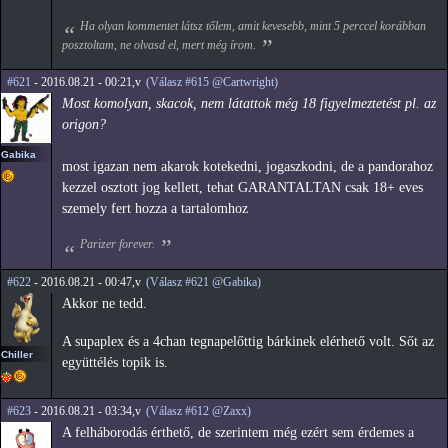
Ha olyan kommentet látsz tőlem, amit kevesebb, mint 5 perccel korábban
posztoltam, ne olvasd el, mert még írom.
#621
- 2016.08.21 - 00:21,v
(Válasz #615 @Cartwright)
Most komolyan, skacok, nem látattok még 18 figyelmeztetést pl. az
origon?
Gabika
most igazan nem akarok kotekedni, jogaszkodni, de a pandorahoz
kezzel osztott jog kellett, tehat GARANTALTAN csak 18+ eves
szemely fert hozza a tartalomhoz
Parizer forever.
#622
- 2016.08.21 - 00:47,v
(Válasz #621 @Gabika)
Akkor ne tedd.
A supaplex és a 4chan tegnapelőttig bárkinek elérhető volt. Sőt az
Chiller
együttélés topik is.
#623
- 2016.08.21 - 03:34,v
(Válasz #612 @Zaxx)
A felháborodás érthető, de szerintem még ezért sem érdemes a