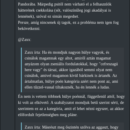
Pandorába. Márpedig psitől nem várható el a felhasznlók
hátterének csekkolása (sőt, valószínűleg jogi akadályai is
lennének), szóval ez simán megeshet.
Persze, amíg nincsenek új tagok, ez a probléma nem igen fog
bekövetkezni.
@Zaxx:
Zaxx írta: Ha én mondjuk nagyon hülye vagyok, és
csinálok magamnak egy altot, amiről aztán magamat
anyázom olyan zseniális fordulatokkal, hogy "cefreszagú
here vagy" és társai, akkor igazából semmi olyat nem
csinálok, amivel magamon kívül bárkinek is ártanék. Az
ártalmatlan, hülye poén kategória azért nem pont az, ami
ellen tűzzel-vassal tiltakoznék, ha én lennék a ludas.
Én nem is vettem többnek hülye poénnál, függetlenül attól, hogy
ki volt az elkövető. A szabályzatot mondjuk betű szerint sérti, de
szerintem ez az a kategória, amit el lehet nézni egyszer, az akkor
előfordult fejetlenségben meg pláne.
Zaxx írta: Másrészt meg őszintén szólva az aggaszt, hogy