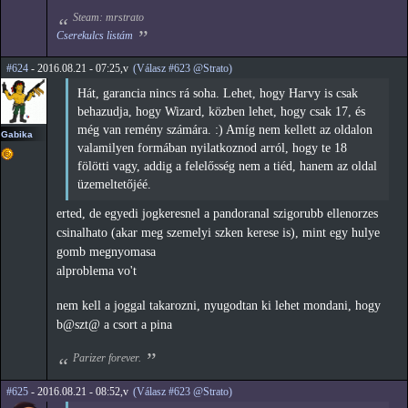
Steam: mrstrato
Cserekulcs listám
#624
- 2016.08.21 - 07:25,v
(Válasz #623 @Strato)
Hát, garancia nincs rá soha. Lehet, hogy Harvy is csak
behazudja, hogy Wizard, közben lehet, hogy csak 17, és
még van remény számára. :) Amíg nem kellett az oldalon
Gabika
valamilyen formában nyilatkoznod arról, hogy te 18
fölötti vagy, addig a felelősség nem a tiéd, hanem az oldal
üzemeltetőjéé.
erted, de egyedi jogkeresnel a pandoranal szigorubb ellenorzes
csinalhato (akar meg szemelyi szken kerese is), mint egy hulye
gomb megnyomasa
alproblema vo't
nem kell a joggal takarozni, nyugodtan ki lehet mondani, hogy
b@szt@ a csort a pina
Parizer forever.
#625
- 2016.08.21 - 08:52,v
(Válasz #623 @Strato)