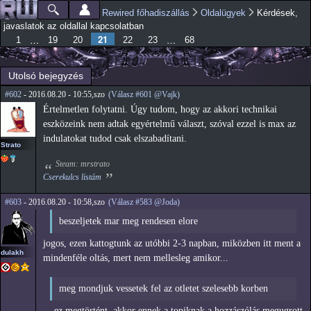
Ugrás a
Rewired főhadiszállás
Oldalügyek
Kérdések,
Főmenü
Jelenlegi hely
tartalomra
javaslatok az oldallal kapcsolatban
21
…
…
1
19
20
22
23
68
Utolsó bejegyzés
#602
- 2016.08.20 - 10:55,szo
(Válasz #601 @Vajk)
Értelmetlen folytatni. Úgy tudom, hogy az akkori technikai
eszközeink nem adtak egyértelmű választ, szóval ezzel is max az
indulatokat tudod csak elszabadítani.
Strato
Steam: mrstrato
Cserekulcs listám
#603
- 2016.08.20 - 10:58,szo
(Válasz #583 @Joda)
beszeljetek mar meg rendesen elore
jogos, ezen kattogtunk az utóbbi 2-3 napban, miközben itt ment a
dulakh
mindenféle oltás, mert nem mellesleg amikor...
meg mondjuk vessetek fel az otletet szelesebb korben
... ez megtörtént, akkor ennek a topiknak a hozzászólás megugrott