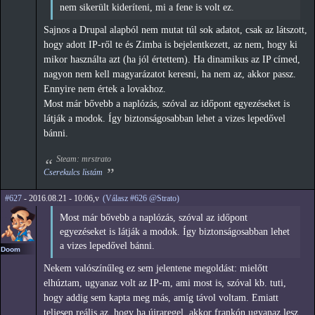
nem sikerült kideríteni, mi a fene is volt ez.
Sajnos a Drupal alapból nem mutat túl sok adatot, csak az látszott,
hogy adott IP-ről te és Zimba is bejelentkezett, az nem, hogy ki
mikor használta azt (ha jól értettem). Ha dinamikus az IP címed,
nagyon nem kell magyarázatot keresni, ha nem az, akkor passz.
Ennyire nem értek a lovakhoz.
Most már bővebb a naplózás, szóval az időpont egyezéseket is
látják a modok. Így biztonságosabban lehet a vizes lepedővel
bánni.
Steam: mrstrato
Cserekulcs listám
#627
- 2016.08.21 - 10:06,v
(Válasz #626 @Strato)
Most már bővebb a naplózás, szóval az időpont
egyezéseket is látják a modok. Így biztonságosabban lehet
a vizes lepedővel bánni.
Doom
Nekem valószínűleg ez sem jelentene megoldást: mielőtt
elhúztam, ugyanaz volt az IP-m, ami most is, szóval kb. tuti,
hogy addig sem kapta meg más, amíg távol voltam. Emiatt
teljesen reális az, hogy ha újraregel, akkor frankón ugyanaz lesz