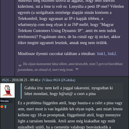
Másrészt meg őszintén szólva az aggaszt, hogy nem sikerült
kideríteni, mi a fene is volt ez. Lenyúlta a pesti IP-met? Véletlen
egyezés (a szolgáltatás minősége alapján simán kinézem a
Telekomból, hogy ugyanazt az IP-t kapják többen, a
whatismyip.com meg olyan ír az ISP mellé, hogy "Magyar
Telekom Customers Using Dynamic IP", amit én nem tudok
értelmezni)? Fogalmam sincs, de ha csinál egy új nicket, akkor
tökre megint ugyanott leszünk, annak meg nem örülök.
Mindössze ilyesmi cuccokat találtam a témában:
link1
,
link2
.
Ha olyan kommentet látsz tőlem, amit kevesebb, mint 5 perccel korábban
posztoltam, ne olvasd el, mert még írom.
#626
- 2016.08.21 - 09:40,v
(Válasz #624 @Gabika)
Gabika írta: nem kell a joggal takarozni, nyugodtan ki
lehet mondani, hogy b@szt@ a csort a pina
Strato
Ez a probléma független attól, hogy baszta-e a csőrt a pina vagy
sem, mert most is van legalább két olyan topik, ami miatt lennie
kellene egy 18-as promptnak, függetlenül attól, hogy mennyire
light a tartalom bennük. Attól azon még kiakadhat egy múlt
századbeli szülő, ha a csemetéje valahogy beavászkodik a