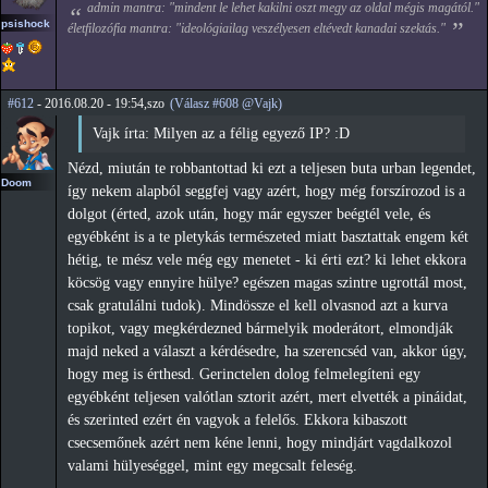
admin mantra: "mindent le lehet kakilni oszt megy az oldal mégis magától."
psishock
életfilozófia mantra: "ideológiailag veszélyesen eltévedt kanadai szektás."
#612
- 2016.08.20 - 19:54,szo
(Válasz #608 @Vajk)
Vajk írta: Milyen az a félig egyező IP? :D
Nézd, miután te robbantottad ki ezt a teljesen buta urban legendet,
Doom
így nekem alapból seggfej vagy azért, hogy még forszírozod is a
dolgot (érted, azok után, hogy már egyszer beégtél vele, és
egyébként is a te pletykás természeted miatt basztattak engem két
hétig, te mész vele még egy menetet - ki érti ezt? ki lehet ekkora
köcsög vagy ennyire hülye? egészen magas szintre ugrottál most,
csak gratulálni tudok). Mindössze el kell olvasnod azt a kurva
topikot, vagy megkérdezned bármelyik moderátort, elmondják
majd neked a választ a kérdésedre, ha szerencséd van, akkor úgy,
hogy meg is érthesd. Gerinctelen dolog felmelegíteni egy
egyébként teljesen valótlan sztorit azért, mert elvették a pináidat,
és szerinted ezért én vagyok a felelős. Ekkora kibaszott
csecsemőnek azért nem kéne lenni, hogy mindjárt vagdalkozol
valami hülyeséggel, mint egy megcsalt feleség.