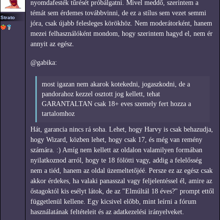
nyomdafesték tűrését próbálgatni. Mivel meddő, szerintem a
témát sem érdemes továbbvinni, de ez a stílus sem vezet semmi
Strato
jóra, csak újabb felesleges körökhöz. Nem moderátorként, hanem
mezei felhasználóként mondom, hogy szerintem hagyd el, nem ér
annyit az egész.
@gabika:
most igazan nem akarok kotekedni, jogaszkodni, de a
pandorahoz kezzel osztott jog kellett, tehat
GARANTALTAN csak 18+ eves szemely fert hozza a
tartalomhoz
Hát, garancia nincs rá soha. Lehet, hogy Harvy is csak behazudja,
hogy Wizard, közben lehet, hogy csak 17, és még van remény
számára. :) Amíg nem kellett az oldalon valamilyen formában
nyilatkoznod arról, hogy te 18 fölötti vagy, addig a felelősség
nem a tiéd, hanem az oldal üzemeltetőjéé. Persze ez az egész csak
akkor érdekes, ha valaki panasszal vagy feljelentéssel él, amire az
őstagoktól kis esélyt látok, de az "Elmúltál 18 éves?" prompt ettől
függetlenül kellene. Egy kicsivel előbb, mint leírni a fórum
használatának feltételeit és az adatkezelési irányelveket.