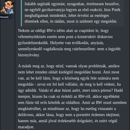
Inkább segítsük egymást, nyugodtan, értelmesen beszélve,
ne egyből gecikurvanyja legyen az első reakció, hisz Psiék
meghallgatnak mindenkit, lehet érvelni az esetleges
Doom
döntések ellen, és tádám, most is született egy megoldás.
Nekem az eddigi RW-s időm alatt az csapódott le, hogy
véleményütközés esetén nem pont a konstruktív diskurzus
győzedelmeskedik. Helyette van trollkodás, anyázás,
személyeskedő vagdalkozás meg csürheszellem: nem a legjobb
bizonyítvány.
A másik meg az, hogy nézd, vannak olyan problémák, amikre
nem lehet minden oldalt kielégítő megoldást hozni. Ami most
van, az be kell látni, hogy a közösség egyik fele számára nem
megoldás - szvsz ezt fel kell vállalni, de meg is kell védeni, ha
úgy adódik. Valaki el akar húzni azért, mert nincs póresz? Hadd
menjen, hiszen ha csak ez érdekli az RW-ről, akkor egyébként
sem fűzte túl erős kötelék az oldalhoz. Amit az RW ezzel szemben
megkísérelhet, az mindössze az, hogy ha esetleg visszanéz a
delikvens, akkor lássa, hogy nem a pornóért érdemes idejönni,
hanem más, annál jóval érdekesebb dolgokért, és ezért végül
maradjon.