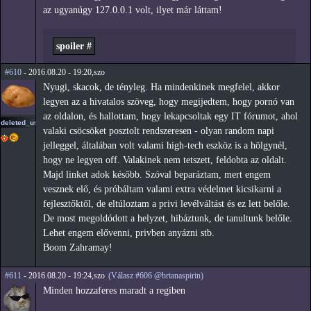
az ugyanúgy 127.0.0.1 volt, ilyet már láttam!
spoiler #
#610
- 2016.08.20 - 19:20,szo
Nyugi, skacok, de tényleg. Ha mindenkinek megfelel, akkor
legyen az a hivatalos szöveg, hogy megijedtem, hogy pornó van
az oldalon, és hallottam, hogy lekapcsoltak egy IT fórumot, ahol
deleted_user_2
valaki csöcsöket posztolt rendszeresen - olyan random napi
jelleggel, általában volt valami high-tech eszköz is a hölgynél,
hogy ne legyen off. Valakinek nem tetszett, feldobta az oldalt.
Majd linket adok később. Szóval beparáztam, mert engem
vesznek elő, és próbáltam valami extra védelmet kicsikarni a
fejlesztőktől, de eltúloztam a privi levélváltást és ez lett belőle.
De most megoldódott a helyzet, hibáztunk, de tanultunk belőle.
Lehet engem elővenni, privben anyázni stb.
Boom Zahramay!
#611
- 2016.08.20 - 19:24,szo
(Válasz #606 @brianaspirin)
Minden hozzaferes maradt a regiben