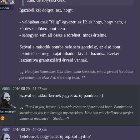
után, de folytasd csak.
Doom
Igazából két dolgot, azt, hogy:
- valójában csak "félig" egyezett az IP, és hogy, hogy nem, a
kérdéses időben pont nem.
- sehogyan sem áll össze a történet, nincs értelme.
Szóval a második pontba bele sem gondolsz, az első pont
tekintetében meg - saját hibádon kívül - hazudsz. Ezeket
leszámítva gránitszilárd érveid vannak.
Ha olyan kommentet látsz tőlem, amit kevesebb, mint 5 perccel korábban
posztoltam, ne olvasd el, mert még írom.
#606
- 2016.08.20 - 11:27,szo
Szóval én akkor kérnék jegyet az új pandiba :-)
"Look at you, hacker. A pathetic creature of meat and bone. Panting and
brianaspirin
sweating as you run through my corridors. How can you challenge a perfect
immortal machine?" - Shodan
#607
- 2016.08.20 - 12:03,szo
Telefonról, hogy lehet új topikot nyitni?