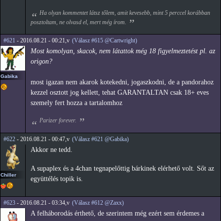
Ha olyan kommentet látsz tőlem, amit kevesebb, mint 5 perccel korábban
posztoltam, ne olvasd el, mert még írom.
#621
- 2016.08.21 - 00:21,v
(Válasz #615 @Cartwright)
Most komolyan, skacok, nem látattok még 18 figyelmeztetést pl. az
origon?
Gabika
most igazan nem akarok kotekedni, jogaszkodni, de a pandorahoz
kezzel osztott jog kellett, tehat GARANTALTAN csak 18+ eves
szemely fert hozza a tartalomhoz
Parizer forever.
#622
- 2016.08.21 - 00:47,v
(Válasz #621 @Gabika)
Akkor ne tedd.
A supaplex és a 4chan tegnapelőttig bárkinek elérhető volt. Sőt az
Chiller
együttélés topik is.
#623
- 2016.08.21 - 03:34,v
(Válasz #612 @Zaxx)
A felháborodás érthető, de szerintem még ezért sem érdemes a