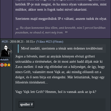
kettőnk IP-je már megint, és ha nincs olyan vakszerencsém, mint
múltkor, akkor nem is fogok tudni mivel takarózni.
Szerintem majd megpróbálok IP-t váltani, asszem tudok én olyat.
Ha olyan kommentet látsz tőlem, amit kevesebb, mint 5 perccel korábban
posztoltam, ne olvasd el, mert még írom.
#628
- 2016.08.21 - 10:33,v
(Válasz #623 @Strato)
Mivel meddő, szerintem a témát sem érdemes továbbvinni
Jogos a felvetés, mert az anyázás könnyen elviszi grifteri
dulakh
szócsatákba a történéseket, de itt most azért hadd álljak már ki
Zaxx mellett: ő már rég elfeledné ezt a hülyeséget, de így, hogy
nincs Grift, valamiért most Vajk az, aki mindig előszedi ezt a
dolgot, és ő nem bírja ezt elengedni. Már letisztáztuk, hogy egy
félreértés történhetett...
Vagy Vajk lett Grift? Hmmm, hol is vannak azok az ip-k?
spoiler #