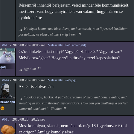
Részemről innentől befejeztem veled mindenféle kommunikációt,
mert azért van, hogy annyira lent van valami, hogy már én se
nyúlok le érte.
Ha olyan kommentet látsz tőlem, amit kevesebb, mint 5 perccel korábban
posztoltam, ne olvasd el, mert még írom.
#613
- 2016.08.20 - 20:06,szo
(Válasz #610 @Cartwright)
Csöcs linkelés miatt dutyi? Vagy pénzbüntetés? Vagy mi van?
Melyik országban? Hogy szól a törvény ezzel kapcsolatban?
goq
egy állat
#614
- 2016.08.20 - 20:16,szo
(Válasz #613 @goq)
Azt én is elolvasnám
"Look at you, hacker. A pathetic creature of meat and bone. Panting and
brianaspirin
sweating as you run through my corridors. How can you challenge a perfect
immortal machine?" - Shodan
#615
- 2016.08.20 - 20:22,szo
Most komolyan, skacok, nem látattok még 18 figyelmeztetést pl.
az origon? Amúgy komoly része: