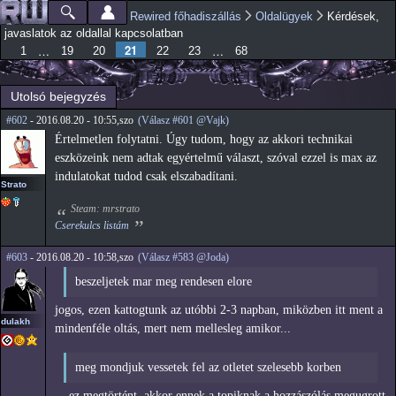
Ugrás a
Rewired főhadiszállás
Oldalügyek
Kérdések,
Főmenü
Jelenlegi hely
tartalomra
javaslatok az oldallal kapcsolatban
21
…
…
1
19
20
22
23
68
Utolsó bejegyzés
#602
- 2016.08.20 - 10:55,szo
(Válasz #601 @Vajk)
Értelmetlen folytatni. Úgy tudom, hogy az akkori technikai
eszközeink nem adtak egyértelmű választ, szóval ezzel is max az
indulatokat tudod csak elszabadítani.
Strato
Steam: mrstrato
Cserekulcs listám
#603
- 2016.08.20 - 10:58,szo
(Válasz #583 @Joda)
beszeljetek mar meg rendesen elore
jogos, ezen kattogtunk az utóbbi 2-3 napban, miközben itt ment a
dulakh
mindenféle oltás, mert nem mellesleg amikor...
meg mondjuk vessetek fel az otletet szelesebb korben
... ez megtörtént, akkor ennek a topiknak a hozzászólás megugrott