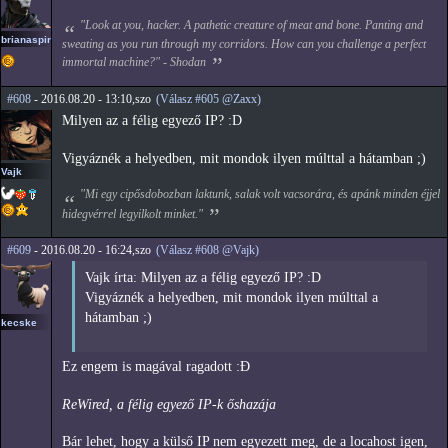
"Look at you, hacker. A pathetic creature of meat and bone. Panting and
brianaspirin
sweating as you run through my corridors. How can you challenge a perfect
immortal machine?" - Shodan
#608
- 2016.08.20 - 13:10,szo
(Válasz #605 @Zaxx)
Milyen az a félig egyező IP? :D
Vigyáznék a helyedben, mit mondok ilyen múlttal a hátamban ;)
Vajk
"Mi egy cipősdobozban laktunk, salak volt vacsorára, és apánk minden éjjel
hidegvérrel legyilkolt minket."
#609
- 2016.08.20 - 16:24,szo
(Válasz #608 @Vajk)
Vajk írta: Milyen az a félig egyező IP? :D
Vigyáznék a helyedben, mit mondok ilyen múlttal a
hátamban ;)
kecske
Ez engem is magával ragadott :Đ
ReWired, a félig egyező IP-k őshazája
Bár lehet, hogy a külső IP nem egyezett meg, de a locahost igen,