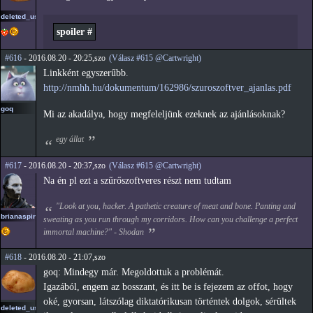
deleted_user_2
spoiler #
#616
- 2016.08.20 - 20:25,szo
(Válasz #615 @Cartwright)
Linkként egyszerűbb.
http://nmhh.hu/dokumentum/162986/szuroszoftver_ajanlas.pdf
goq
Mi az akadálya, hogy megfeleljünk ezeknek az ajánlásoknak?
egy állat
#617
- 2016.08.20 - 20:37,szo
(Válasz #615 @Cartwright)
Na én pl ezt a szűrőszoftveres részt nem tudtam
"Look at you, hacker. A pathetic creature of meat and bone. Panting and
brianaspirin
sweating as you run through my corridors. How can you challenge a perfect
immortal machine?" - Shodan
#618
- 2016.08.20 - 21:07,szo
goq: Mindegy már. Megoldottuk a problémát.
Igazából, engem az bosszant, és itt be is fejezem az offot, hogy
oké, gyorsan, látszólag diktatórikusan történtek dolgok, sérültek
deleted_user_2