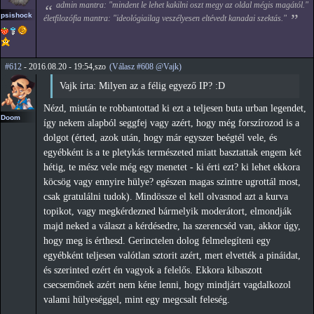
admin mantra: "mindent le lehet kakilni oszt megy az oldal mégis magától."
psishock
életfilozófia mantra: "ideológiailag veszélyesen eltévedt kanadai szektás."
#612
- 2016.08.20 - 19:54,szo
(Válasz #608 @Vajk)
Vajk írta: Milyen az a félig egyező IP? :D
Nézd, miután te robbantottad ki ezt a teljesen buta urban legendet,
Doom
így nekem alapból seggfej vagy azért, hogy még forszírozod is a
dolgot (érted, azok után, hogy már egyszer beégtél vele, és
egyébként is a te pletykás természeted miatt basztattak engem két
hétig, te mész vele még egy menetet - ki érti ezt? ki lehet ekkora
köcsög vagy ennyire hülye? egészen magas szintre ugrottál most,
csak gratulálni tudok). Mindössze el kell olvasnod azt a kurva
topikot, vagy megkérdezned bármelyik moderátort, elmondják
majd neked a választ a kérdésedre, ha szerencséd van, akkor úgy,
hogy meg is érthesd. Gerinctelen dolog felmelegíteni egy
egyébként teljesen valótlan sztorit azért, mert elvették a pináidat,
és szerinted ezért én vagyok a felelős. Ekkora kibaszott
csecsemőnek azért nem kéne lenni, hogy mindjárt vagdalkozol
valami hülyeséggel, mint egy megcsalt feleség.