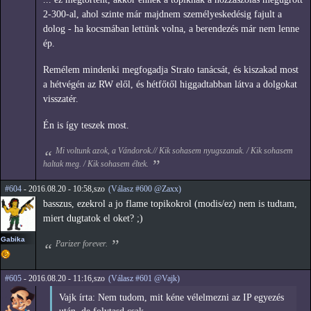
2-300-al, ahol szinte már majdnem személyeskedésig fajult a
dolog - ha kocsmában lettünk volna, a berendezés már nem lenne
ép.
Remélem mindenki megfogadja Strato tanácsát, és kiszakad most
a hétvégén az RW elől, és hétfőtől higgadtabban látva a dolgokat
visszatér.
Én is így teszek most.
Mi voltunk azok, a Vándorok.// Kik sohasem nyugszanak. / Kik sohasem
haltak meg. / Kik sohasem éltek.
#604
- 2016.08.20 - 10:58,szo
(Válasz #600 @Zaxx)
basszus, ezekrol a jo flame topikokrol (modis/ez) nem is tudtam,
miert dugtatok el oket? ;)
Gabika
Parizer forever.
#605
- 2016.08.20 - 11:16,szo
(Válasz #601 @Vajk)
Vajk írta: Nem tudom, mit kéne vélelmezni az IP egyezés