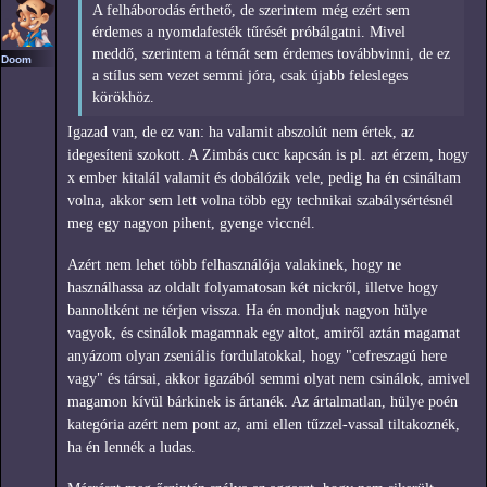
A felháborodás érthető, de szerintem még ezért sem
érdemes a nyomdafesték tűrését próbálgatni. Mivel
meddő, szerintem a témát sem érdemes továbbvinni, de ez
Doom
a stílus sem vezet semmi jóra, csak újabb felesleges
körökhöz.
Igazad van, de ez van: ha valamit abszolút nem értek, az
idegesíteni szokott. A Zimbás cucc kapcsán is pl. azt érzem, hogy
x ember kitalál valamit és dobálózik vele, pedig ha én csináltam
volna, akkor sem lett volna több egy technikai szabálysértésnél
meg egy nagyon pihent, gyenge viccnél.
Azért nem lehet több felhasználója valakinek, hogy ne
használhassa az oldalt folyamatosan két nickről, illetve hogy
bannoltként ne térjen vissza. Ha én mondjuk nagyon hülye
vagyok, és csinálok magamnak egy altot, amiről aztán magamat
anyázom olyan zseniális fordulatokkal, hogy "cefreszagú here
vagy" és társai, akkor igazából semmi olyat nem csinálok, amivel
magamon kívül bárkinek is ártanék. Az ártalmatlan, hülye poén
kategória azért nem pont az, ami ellen tűzzel-vassal tiltakoznék,
ha én lennék a ludas.