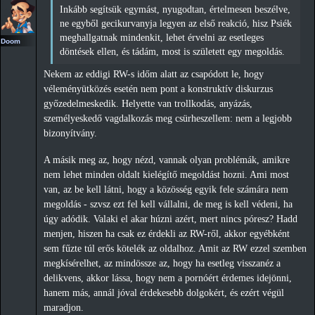
Inkább segítsük egymást, nyugodtan, értelmesen beszélve,
ne egyből gecikurvanyja legyen az első reakció, hisz Psiék
meghallgatnak mindenkit, lehet érvelni az esetleges
Doom
döntések ellen, és tádám, most is született egy megoldás.
Nekem az eddigi RW-s időm alatt az csapódott le, hogy
véleményütközés esetén nem pont a konstruktív diskurzus
győzedelmeskedik. Helyette van trollkodás, anyázás,
személyeskedő vagdalkozás meg csürheszellem: nem a legjobb
bizonyítvány.
A másik meg az, hogy nézd, vannak olyan problémák, amikre
nem lehet minden oldalt kielégítő megoldást hozni. Ami most
van, az be kell látni, hogy a közösség egyik fele számára nem
megoldás - szvsz ezt fel kell vállalni, de meg is kell védeni, ha
úgy adódik. Valaki el akar húzni azért, mert nincs póresz? Hadd
menjen, hiszen ha csak ez érdekli az RW-ről, akkor egyébként
sem fűzte túl erős kötelék az oldalhoz. Amit az RW ezzel szemben
megkísérelhet, az mindössze az, hogy ha esetleg visszanéz a
delikvens, akkor lássa, hogy nem a pornóért érdemes idejönni,
hanem más, annál jóval érdekesebb dolgokért, és ezért végül
maradjon.