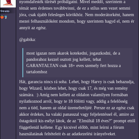
nyomdafesték tűrését próbálgatni. Mivel meddő, szerintem a
témát sem érdemes továbbvinni, de ez a stílus sem vezet semmi
Strato
jóra, csak újabb felesleges körökhöz. Nem moderátorként, hanem
mezei felhasználóként mondom, hogy szerintem hagyd el, nem ér
annyit az egész.
@gabika:
most igazan nem akarok kotekedni, jogaszkodni, de a
pandorahoz kezzel osztott jog kellett, tehat
GARANTALTAN csak 18+ eves szemely fert hozza a
tartalomhoz
Hát, garancia nincs rá soha. Lehet, hogy Harvy is csak behazudja,
hogy Wizard, közben lehet, hogy csak 17, és még van remény
számára. :) Amíg nem kellett az oldalon valamilyen formában
nyilatkoznod arról, hogy te 18 fölötti vagy, addig a felelősség
nem a tiéd, hanem az oldal üzemeltetőjéé. Persze ez az egész csak
akkor érdekes, ha valaki panasszal vagy feljelentéssel él, amire az
őstagoktól kis esélyt látok, de az "Elmúltál 18 éves?" prompt ettől
függetlenül kellene. Egy kicsivel előbb, mint leírni a fórum
használatának feltételeit és az adatkezelési irányelveket.