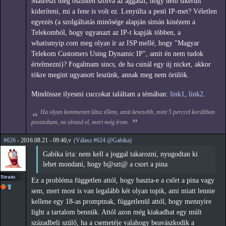
Másrészt meg őszintén szólva az aggaszt, hogy nem sikerült
kideríteni, mi a fene is volt ez. Lenyúlta a pesti IP-met? Véletlen
egyezés (a szolgáltatás minősége alapján simán kinézem a
Telekomból, hogy ugyanazt az IP-t kapják többen, a
whatismyip.com meg olyan ír az ISP mellé, hogy "Magyar
Telekom Customers Using Dynamic IP", amit én nem tudok
értelmezni)? Fogalmam sincs, de ha csinál egy új nicket, akkor
tökre megint ugyanott leszünk, annak meg nem örülök.
Mindössze ilyesmi cuccokat találtam a témában:
link1
,
link2
.
Ha olyan kommentet látsz tőlem, amit kevesebb, mint 5 perccel korábban
posztoltam, ne olvasd el, mert még írom.
#626
- 2016.08.21 - 09:40,v
(Válasz #624 @Gabika)
Gabika írta: nem kell a joggal takarozni, nyugodtan ki
lehet mondani, hogy b@szt@ a csort a pina
Strato
Ez a probléma független attól, hogy baszta-e a csőrt a pina vagy
sem, mert most is van legalább két olyan topik, ami miatt lennie
kellene egy 18-as promptnak, függetlenül attól, hogy mennyire
light a tartalom bennük. Attól azon még kiakadhat egy múlt
századbeli szülő, ha a csemetéje valahogy beavászkodik a