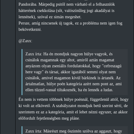
Pandorába. Márpedig psitől nem várható el a felhasznlók
hátterének csekkolása (sőt, valószínűleg jogi akadályai is
lennének), szóval ez simán megeshet.
Persze, amíg nincsenek új tagok, ez a probléma nem igen fog
bekövetkezni.
@Zaxx:
Zaxx írta: Ha én mondjuk nagyon hülye vagyok, és
csinálok magamnak egy altot, amiről aztán magamat
anyázom olyan zseniális fordulatokkal, hogy "cefreszagú
here vagy" és társai, akkor igazából semmi olyat nem
csinálok, amivel magamon kívül bárkinek is ártanék. Az
ártalmatlan, hülye poén kategória azért nem pont az, ami
ellen tűzzel-vassal tiltakoznék, ha én lennék a ludas.
Én nem is vettem többnek hülye poénnál, függetlenül attól, hogy
ki volt az elkövető. A szabályzatot mondjuk betű szerint sérti, de
szerintem ez az a kategória, amit el lehet nézni egyszer, az akkor
előfordult fejetlenségben meg pláne.
Zaxx írta: Másrészt meg őszintén szólva az aggaszt, hogy