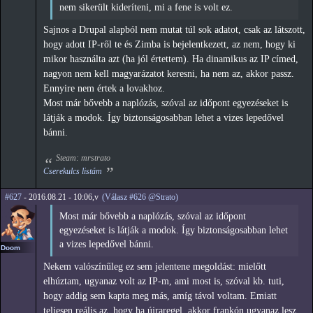
nem sikerült kideríteni, mi a fene is volt ez.
Sajnos a Drupal alapból nem mutat túl sok adatot, csak az látszott,
hogy adott IP-ről te és Zimba is bejelentkezett, az nem, hogy ki
mikor használta azt (ha jól értettem). Ha dinamikus az IP címed,
nagyon nem kell magyarázatot keresni, ha nem az, akkor passz.
Ennyire nem értek a lovakhoz.
Most már bővebb a naplózás, szóval az időpont egyezéseket is
látják a modok. Így biztonságosabban lehet a vizes lepedővel
bánni.
Steam: mrstrato
Cserekulcs listám
#627
- 2016.08.21 - 10:06,v
(Válasz #626 @Strato)
Most már bővebb a naplózás, szóval az időpont
egyezéseket is látják a modok. Így biztonságosabban lehet
a vizes lepedővel bánni.
Doom
Nekem valószínűleg ez sem jelentene megoldást: mielőtt
elhúztam, ugyanaz volt az IP-m, ami most is, szóval kb. tuti,
hogy addig sem kapta meg más, amíg távol voltam. Emiatt
teljesen reális az, hogy ha újraregel, akkor frankón ugyanaz lesz