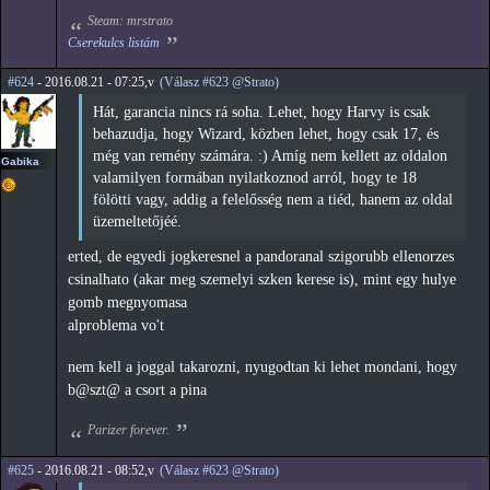
Steam: mrstrato
Cserekulcs listám
#624
- 2016.08.21 - 07:25,v
(Válasz #623 @Strato)
Hát, garancia nincs rá soha. Lehet, hogy Harvy is csak
behazudja, hogy Wizard, közben lehet, hogy csak 17, és
még van remény számára. :) Amíg nem kellett az oldalon
Gabika
valamilyen formában nyilatkoznod arról, hogy te 18
fölötti vagy, addig a felelősség nem a tiéd, hanem az oldal
üzemeltetőjéé.
erted, de egyedi jogkeresnel a pandoranal szigorubb ellenorzes
csinalhato (akar meg szemelyi szken kerese is), mint egy hulye
gomb megnyomasa
alproblema vo't
nem kell a joggal takarozni, nyugodtan ki lehet mondani, hogy
b@szt@ a csort a pina
Parizer forever.
#625
- 2016.08.21 - 08:52,v
(Válasz #623 @Strato)