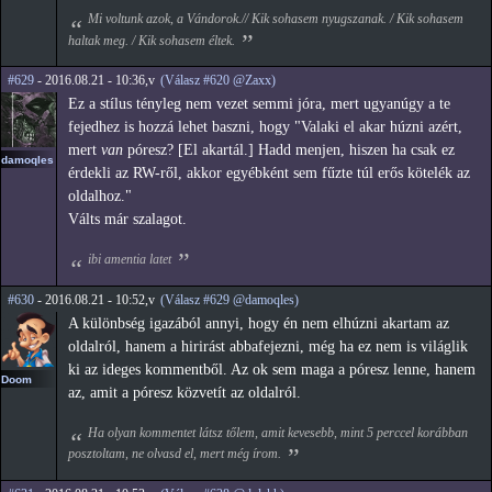
Mi voltunk azok, a Vándorok.// Kik sohasem nyugszanak. / Kik sohasem
haltak meg. / Kik sohasem éltek.
#629
- 2016.08.21 - 10:36,v
(Válasz #620 @Zaxx)
Ez a stílus tényleg nem vezet semmi jóra, mert ugyanúgy a te
fejedhez is hozzá lehet baszni, hogy "Valaki el akar húzni azért,
mert
van
póresz? [El akartál.] Hadd menjen, hiszen ha csak ez
damoqles
érdekli az RW-ről, akkor egyébként sem fűzte túl erős kötelék az
oldalhoz."
Válts már szalagot.
ibi amentia latet
#630
- 2016.08.21 - 10:52,v
(Válasz #629 @damoqles)
A különbség igazából annyi, hogy én nem elhúzni akartam az
oldalról, hanem a hirirást abbafejezni, még ha ez nem is világlik
ki az ideges kommentből. Az ok sem maga a póresz lenne, hanem
Doom
az, amit a póresz közvetít az oldalról.
Ha olyan kommentet látsz tőlem, amit kevesebb, mint 5 perccel korábban
posztoltam, ne olvasd el, mert még írom.