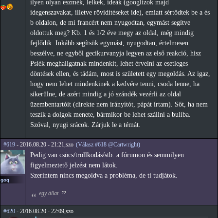
ilyen olyan eszmék, lelkek, ideák (googlizok majd
idegenszavakat, illetve rövidítéseket ide), emiatt sértődtek be a és
b oldalon, de mi francért nem nyugodtan, egymást segítve
oldottuk meg? Kb. 1 és 1/2 éve megy az oldal, még mindig
fejlődik. Inkább segítsük egymást, nyugodtan, értelmesen
beszélve, ne egyből gecikurvanyja legyen az első reakció, hisz
Psiék meghallgatnak mindenkit, lehet érvelni az esetleges
döntések ellen, és tádám, most is született egy megoldás. Az igaz,
hogy nem lehet mindenkinek a kedvére tenni, csoda lenne, ha
sikerülne, de azért mindig a jó szándék vezérli az oldal
üzembentartóit (direkte nem irányítót, pápát írtam). Sőt, ha nem
teszik a dolgok menete, bármikor be lehet szállni a buliba.
Szóval, nyugi srácok. Zárjuk le a témát.
#619
- 2016.08.20 - 21:21,szo
(Válasz #618 @Cartwright)
Pedig van csöcs/trollkodás/stb. a fórumon és semmilyen
figyelmeztető jelzést nem látok.
Szerintem nincs megoldva a probléma, de ti tudjátok.
goq
egy állat
#620
- 2016.08.20 - 22:09,szo