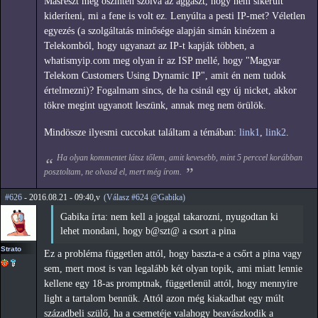
Másrészt meg őszintén szólva az aggaszt, hogy nem sikerült
kideríteni, mi a fene is volt ez. Lenyúlta a pesti IP-met? Véletlen
egyezés (a szolgáltatás minősége alapján simán kinézem a
Telekomból, hogy ugyanazt az IP-t kapják többen, a
whatismyip.com meg olyan ír az ISP mellé, hogy "Magyar
Telekom Customers Using Dynamic IP", amit én nem tudok
értelmezni)? Fogalmam sincs, de ha csinál egy új nicket, akkor
tökre megint ugyanott leszünk, annak meg nem örülök.
Mindössze ilyesmi cuccokat találtam a témában:
link1
,
link2
.
Ha olyan kommentet látsz tőlem, amit kevesebb, mint 5 perccel korábban
posztoltam, ne olvasd el, mert még írom.
#626
- 2016.08.21 - 09:40,v
(Válasz #624 @Gabika)
Gabika írta: nem kell a joggal takarozni, nyugodtan ki
lehet mondani, hogy b@szt@ a csort a pina
Strato
Ez a probléma független attól, hogy baszta-e a csőrt a pina vagy
sem, mert most is van legalább két olyan topik, ami miatt lennie
kellene egy 18-as promptnak, függetlenül attól, hogy mennyire
light a tartalom bennük. Attól azon még kiakadhat egy múlt
századbeli szülő, ha a csemetéje valahogy beavászkodik a