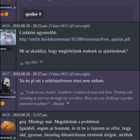
deleted_user_2
spoiler #
#616
- 2016.08.20 - 20:25,szo
(Válasz #615 @Cartwright)
Linkként egyszerűbb.
http://nmhh.hu/dokumentum/162986/szuroszoftver_ajanlas.pdf
goq
Mi az akadálya, hogy megfeleljünk ezeknek az ajánlásoknak?
egy állat
#617
- 2016.08.20 - 20:37,szo
(Válasz #615 @Cartwright)
Na én pl ezt a szűrőszoftveres részt nem tudtam
"Look at you, hacker. A pathetic creature of meat and bone. Panting and
brianaspirin
sweating as you run through my corridors. How can you challenge a perfect
immortal machine?" - Shodan
#618
- 2016.08.20 - 21:07,szo
goq: Mindegy már. Megoldottuk a problémát.
Igazából, engem az bosszant, és itt be is fejezem az offot, hogy
oké, gyorsan, látszólag diktatórikusan történtek dolgok, sérültek
deleted_user_2