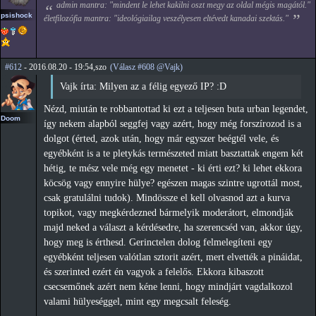
admin mantra: "mindent le lehet kakilni oszt megy az oldal mégis magától."
psishock
életfilozófia mantra: "ideológiailag veszélyesen eltévedt kanadai szektás."
#612
- 2016.08.20 - 19:54,szo
(Válasz #608 @Vajk)
Vajk írta: Milyen az a félig egyező IP? :D
Nézd, miután te robbantottad ki ezt a teljesen buta urban legendet,
Doom
így nekem alapból seggfej vagy azért, hogy még forszírozod is a
dolgot (érted, azok után, hogy már egyszer beégtél vele, és
egyébként is a te pletykás természeted miatt basztattak engem két
hétig, te mész vele még egy menetet - ki érti ezt? ki lehet ekkora
köcsög vagy ennyire hülye? egészen magas szintre ugrottál most,
csak gratulálni tudok). Mindössze el kell olvasnod azt a kurva
topikot, vagy megkérdezned bármelyik moderátort, elmondják
majd neked a választ a kérdésedre, ha szerencséd van, akkor úgy,
hogy meg is érthesd. Gerinctelen dolog felmelegíteni egy
egyébként teljesen valótlan sztorit azért, mert elvették a pináidat,
és szerinted ezért én vagyok a felelős. Ekkora kibaszott
csecsemőnek azért nem kéne lenni, hogy mindjárt vagdalkozol
valami hülyeséggel, mint egy megcsalt feleség.