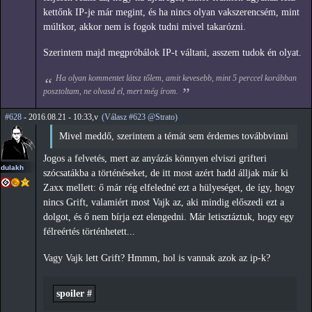
kettőnk IP-je már megint, és ha nincs olyan vakszerencsém, mint
múltkor, akkor nem is fogok tudni mivel takarózni.
Szerintem majd megpróbálok IP-t váltani, asszem tudok én olyat.
Ha olyan kommentet látsz tőlem, amit kevesebb, mint 5 perccel korábban
posztoltam, ne olvasd el, mert még írom.
#628
- 2016.08.21 - 10:33,v
(Válasz #623 @Strato)
Mivel meddő, szerintem a témát sem érdemes továbbvinni
Jogos a felvetés, mert az anyázás könnyen elviszi grifteri
dulakh
szócsatákba a történéseket, de itt most azért hadd álljak már ki
Zaxx mellett: ő már rég elfeledné ezt a hülyeséget, de így, hogy
nincs Grift, valamiért most Vajk az, aki mindig előszedi ezt a
dolgot, és ő nem bírja ezt elengedni. Már letisztáztuk, hogy egy
félreértés történhetett...
Vagy Vajk lett Grift? Hmmm, hol is vannak azok az ip-k?
spoiler #