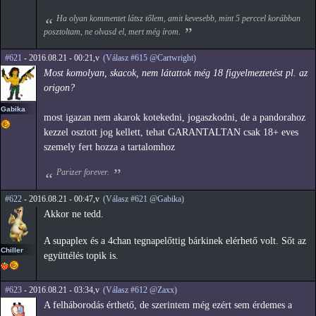
Ha olyan kommentet látsz tőlem, amit kevesebb, mint 5 perccel korábban
posztoltam, ne olvasd el, mert még írom.
#621
- 2016.08.21 - 00:21,v
(Válasz #615 @Cartwright)
Most komolyan, skacok, nem látattok még 18 figyelmeztetést pl. az
origon?
Gabika
most igazan nem akarok kotekedni, jogaszkodni, de a pandorahoz
kezzel osztott jog kellett, tehat GARANTALTAN csak 18+ eves
szemely fert hozza a tartalomhoz
Parizer forever.
#622
- 2016.08.21 - 00:47,v
(Válasz #621 @Gabika)
Akkor ne tedd.
A supaplex és a 4chan tegnapelőttig bárkinek elérhető volt. Sőt az
Chiller
együttélés topik is.
#623
- 2016.08.21 - 03:34,v
(Válasz #612 @Zaxx)
A felháborodás érthető, de szerintem még ezért sem érdemes a