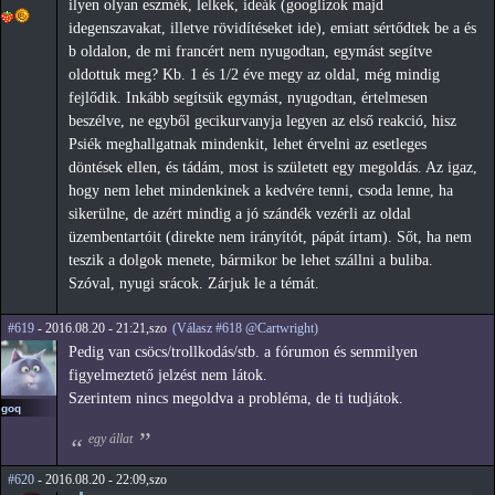
ilyen olyan eszmék, lelkek, ideák (googlizok majd
idegenszavakat, illetve rövidítéseket ide), emiatt sértődtek be a és
b oldalon, de mi francért nem nyugodtan, egymást segítve
oldottuk meg? Kb. 1 és 1/2 éve megy az oldal, még mindig
fejlődik. Inkább segítsük egymást, nyugodtan, értelmesen
beszélve, ne egyből gecikurvanyja legyen az első reakció, hisz
Psiék meghallgatnak mindenkit, lehet érvelni az esetleges
döntések ellen, és tádám, most is született egy megoldás. Az igaz,
hogy nem lehet mindenkinek a kedvére tenni, csoda lenne, ha
sikerülne, de azért mindig a jó szándék vezérli az oldal
üzembentartóit (direkte nem irányítót, pápát írtam). Sőt, ha nem
teszik a dolgok menete, bármikor be lehet szállni a buliba.
Szóval, nyugi srácok. Zárjuk le a témát.
#619
- 2016.08.20 - 21:21,szo
(Válasz #618 @Cartwright)
Pedig van csöcs/trollkodás/stb. a fórumon és semmilyen
figyelmeztető jelzést nem látok.
Szerintem nincs megoldva a probléma, de ti tudjátok.
goq
egy állat
#620
- 2016.08.20 - 22:09,szo