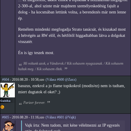
2-300-al, ahol szinte már majdnem személyeskedésig fajult a
dolog - ha kocsmában lettünk volna, a berendezés már nem lenne
ép.
Remélem mindenki megfogadja Strato tanácsát, és kiszakad most
a hétvégén az RW elől, és hétfőtől higgadtabban látva a dolgokat
visszatér.
Én is így teszek most.
Mi voltunk azok, a Vándorok.// Kik sohasem nyugszanak. / Kik sohasem
haltak meg. / Kik sohasem éltek.
#604
- 2016.08.20 - 10:58,szo
(Válasz #600 @Zaxx)
basszus, ezekrol a jo flame topikokrol (modis/ez) nem is tudtam,
miert dugtatok el oket? ;)
Gabika
Parizer forever.
#605
- 2016.08.20 - 11:16,szo
(Válasz #601 @Vajk)
Vajk írta: Nem tudom, mit kéne vélelmezni az IP egyezés