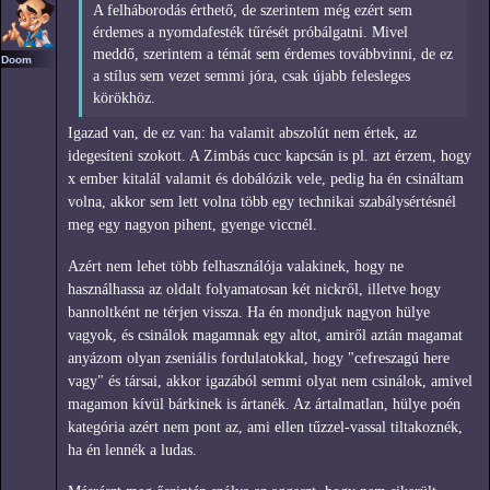
A felháborodás érthető, de szerintem még ezért sem
érdemes a nyomdafesték tűrését próbálgatni. Mivel
meddő, szerintem a témát sem érdemes továbbvinni, de ez
Doom
a stílus sem vezet semmi jóra, csak újabb felesleges
körökhöz.
Igazad van, de ez van: ha valamit abszolút nem értek, az
idegesíteni szokott. A Zimbás cucc kapcsán is pl. azt érzem, hogy
x ember kitalál valamit és dobálózik vele, pedig ha én csináltam
volna, akkor sem lett volna több egy technikai szabálysértésnél
meg egy nagyon pihent, gyenge viccnél.
Azért nem lehet több felhasználója valakinek, hogy ne
használhassa az oldalt folyamatosan két nickről, illetve hogy
bannoltként ne térjen vissza. Ha én mondjuk nagyon hülye
vagyok, és csinálok magamnak egy altot, amiről aztán magamat
anyázom olyan zseniális fordulatokkal, hogy "cefreszagú here
vagy" és társai, akkor igazából semmi olyat nem csinálok, amivel
magamon kívül bárkinek is ártanék. Az ártalmatlan, hülye poén
kategória azért nem pont az, ami ellen tűzzel-vassal tiltakoznék,
ha én lennék a ludas.