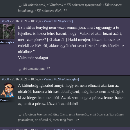
Mi voltunk azok, a Vándorok.// Kik sohasem nyugszanak. / Kik sohasem
haltak meg. / Kik sohasem éltek.
#629
- 2016.08.21 - 10:36,v
(Válasz #620 @Zaxx)
Ez a stílus tényleg nem vezet semmi jóra, mert ugyanúgy a te
fejedhez is hozzá lehet baszni, hogy "Valaki el akar húzni azért,
mert
van
póresz? [El akartál.] Hadd menjen, hiszen ha csak ez
damoqles
érdekli az RW-ről, akkor egyébként sem fűzte túl erős kötelék az
oldalhoz."
Válts már szalagot.
ibi amentia latet
#630
- 2016.08.21 - 10:52,v
(Válasz #629 @damoqles)
A különbség igazából annyi, hogy én nem elhúzni akartam az
oldalról, hanem a hirirást abbafejezni, még ha ez nem is világlik
ki az ideges kommentből. Az ok sem maga a póresz lenne, hanem
Doom
az, amit a póresz közvetít az oldalról.
Ha olyan kommentet látsz tőlem, amit kevesebb, mint 5 perccel korábban
posztoltam, ne olvasd el, mert még írom.