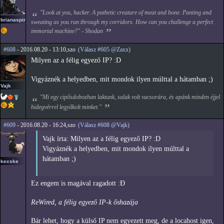
"Look at you, hacker. A pathetic creature of meat and bone. Panting and
brianaspirin
sweating as you run through my corridors. How can you challenge a perfect
immortal machine?" - Shodan
#608
- 2016.08.20 - 13:10,szo
(Válasz #605 @Zaxx)
Milyen az a félig egyező IP? :D
Vigyáznék a helyedben, mit mondok ilyen múlttal a hátamban ;)
Vajk
"Mi egy cipősdobozban laktunk, salak volt vacsorára, és apánk minden éjjel
hidegvérrel legyilkolt minket."
#609
- 2016.08.20 - 16:24,szo
(Válasz #608 @Vajk)
Vajk írta: Milyen az a félig egyező IP? :D
Vigyáznék a helyedben, mit mondok ilyen múlttal a
hátamban ;)
kecske
Ez engem is magával ragadott :Đ
ReWired, a félig egyező IP-k őshazája
Bár lehet, hogy a külső IP nem egyezett meg, de a locahost igen,