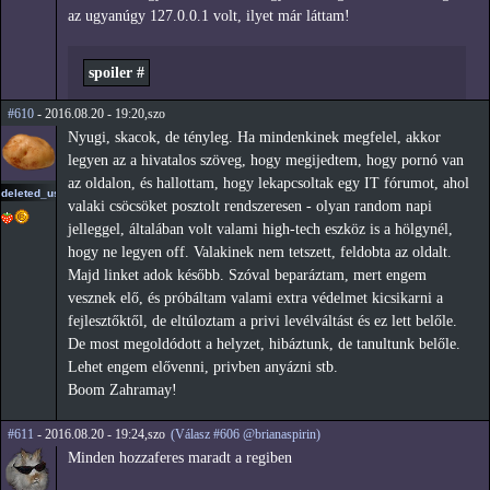
az ugyanúgy 127.0.0.1 volt, ilyet már láttam!
spoiler #
#610
- 2016.08.20 - 19:20,szo
Nyugi, skacok, de tényleg. Ha mindenkinek megfelel, akkor
legyen az a hivatalos szöveg, hogy megijedtem, hogy pornó van
az oldalon, és hallottam, hogy lekapcsoltak egy IT fórumot, ahol
deleted_user_2
valaki csöcsöket posztolt rendszeresen - olyan random napi
jelleggel, általában volt valami high-tech eszköz is a hölgynél,
hogy ne legyen off. Valakinek nem tetszett, feldobta az oldalt.
Majd linket adok később. Szóval beparáztam, mert engem
vesznek elő, és próbáltam valami extra védelmet kicsikarni a
fejlesztőktől, de eltúloztam a privi levélváltást és ez lett belőle.
De most megoldódott a helyzet, hibáztunk, de tanultunk belőle.
Lehet engem elővenni, privben anyázni stb.
Boom Zahramay!
#611
- 2016.08.20 - 19:24,szo
(Válasz #606 @brianaspirin)
Minden hozzaferes maradt a regiben