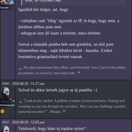
után, de folytasd csak.
Doom
Igazából két dolgot, azt, hogy:
- valójában csak "félig" egyezett az IP, és hogy, hogy nem, a
kérdéses időben pont nem.
- sehogyan sem áll össze a történet, nincs értelme.
Szóval a második pontba bele sem gondolsz, az első pont
tekintetében meg - saját hibádon kívül - hazudsz. Ezeket
leszámítva gránitszilárd érveid vannak.
Ha olyan kommentet látsz tőlem, amit kevesebb, mint 5 perccel korábban
posztoltam, ne olvasd el, mert még írom.
#606
- 2016.08.20 - 11:27,szo
Szóval én akkor kérnék jegyet az új pandiba :-)
"Look at you, hacker. A pathetic creature of meat and bone. Panting and
brianaspirin
sweating as you run through my corridors. How can you challenge a perfect
immortal machine?" - Shodan
#607
- 2016.08.20 - 12:03,szo
Telefonról, hogy lehet új topikot nyitni?