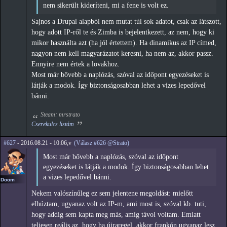
nem sikerült kideríteni, mi a fene is volt ez.
Sajnos a Drupal alapból nem mutat túl sok adatot, csak az látszott,
hogy adott IP-ről te és Zimba is bejelentkezett, az nem, hogy ki
mikor használta azt (ha jól értettem). Ha dinamikus az IP címed,
nagyon nem kell magyarázatot keresni, ha nem az, akkor passz.
Ennyire nem értek a lovakhoz.
Most már bővebb a naplózás, szóval az időpont egyezéseket is
látják a modok. Így biztonságosabban lehet a vizes lepedővel
bánni.
Steam: mrstrato
Cserekulcs listám
#627
- 2016.08.21 - 10:06,v
(Válasz #626 @Strato)
Most már bővebb a naplózás, szóval az időpont
egyezéseket is látják a modok. Így biztonságosabban lehet
a vizes lepedővel bánni.
Doom
Nekem valószínűleg ez sem jelentene megoldást: mielőtt
elhúztam, ugyanaz volt az IP-m, ami most is, szóval kb. tuti,
hogy addig sem kapta meg más, amíg távol voltam. Emiatt
teljesen reális az, hogy ha újraregel, akkor frankón ugyanaz lesz