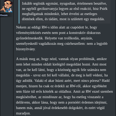
Inkább segítsük egymást, nyugodtan, értelmesen beszélve,
ne egyből gecikurvanyja legyen az első reakció, hisz Psiék
meghallgatnak mindenkit, lehet érvelni az esetleges
Doom
döntések ellen, és tádám, most is született egy megoldás.
Nekem az eddigi RW-s időm alatt az csapódott le, hogy
véleményütközés esetén nem pont a konstruktív diskurzus
győzedelmeskedik. Helyette van trollkodás, anyázás,
személyeskedő vagdalkozás meg csürheszellem: nem a legjobb
bizonyítvány.
A másik meg az, hogy nézd, vannak olyan problémák, amikre
nem lehet minden oldalt kielégítő megoldást hozni. Ami most
van, az be kell látni, hogy a közösség egyik fele számára nem
megoldás - szvsz ezt fel kell vállalni, de meg is kell védeni, ha
úgy adódik. Valaki el akar húzni azért, mert nincs póresz? Hadd
menjen, hiszen ha csak ez érdekli az RW-ről, akkor egyébként
sem fűzte túl erős kötelék az oldalhoz. Amit az RW ezzel szemben
megkísérelhet, az mindössze az, hogy ha esetleg visszanéz a
delikvens, akkor lássa, hogy nem a pornóért érdemes idejönni,
hanem más, annál jóval érdekesebb dolgokért, és ezért végül
maradjon.