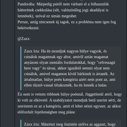
Pandorába. Márpedig psitől nem várható el a felhasznlók
hátterének csekkolása (sőt, valószínűleg jogi akadályai is
lennének), szóval ez simán megeshet.
Persze, amíg nincsenek új tagok, ez a probléma nem igen fog
bekövetkezni.
@Zaxx:
Zaxx írta: Ha én mondjuk nagyon hülye vagyok, és
csinálok magamnak egy altot, amiről aztán magamat
anyázom olyan zseniális fordulatokkal, hogy "cefreszagú
here vagy" és társai, akkor igazából semmi olyat nem
csinálok, amivel magamon kívül bárkinek is ártanék. Az
ártalmatlan, hülye poén kategória azért nem pont az, ami
ellen tűzzel-vassal tiltakoznék, ha én lennék a ludas.
Én nem is vettem többnek hülye poénnál, függetlenül attól, hogy
ki volt az elkövető. A szabályzatot mondjuk betű szerint sérti, de
szerintem ez az a kategória, amit el lehet nézni egyszer, az akkor
előfordult fejetlenségben meg pláne.
Zaxx írta: Másrészt meg őszintén szólva az aggaszt, hogy