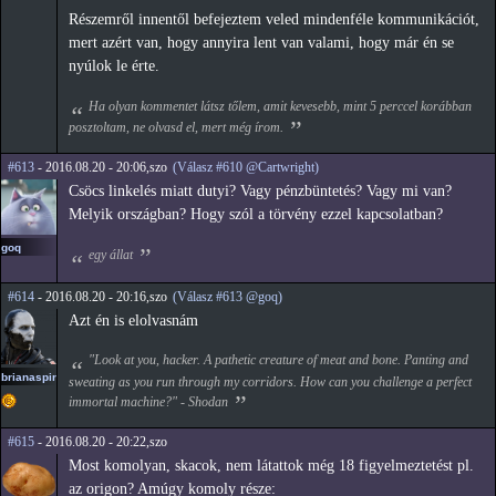
Részemről innentől befejeztem veled mindenféle kommunikációt,
mert azért van, hogy annyira lent van valami, hogy már én se
nyúlok le érte.
Ha olyan kommentet látsz tőlem, amit kevesebb, mint 5 perccel korábban
posztoltam, ne olvasd el, mert még írom.
#613
- 2016.08.20 - 20:06,szo
(Válasz #610 @Cartwright)
Csöcs linkelés miatt dutyi? Vagy pénzbüntetés? Vagy mi van?
Melyik országban? Hogy szól a törvény ezzel kapcsolatban?
goq
egy állat
#614
- 2016.08.20 - 20:16,szo
(Válasz #613 @goq)
Azt én is elolvasnám
"Look at you, hacker. A pathetic creature of meat and bone. Panting and
brianaspirin
sweating as you run through my corridors. How can you challenge a perfect
immortal machine?" - Shodan
#615
- 2016.08.20 - 20:22,szo
Most komolyan, skacok, nem látattok még 18 figyelmeztetést pl.
az origon? Amúgy komoly része: