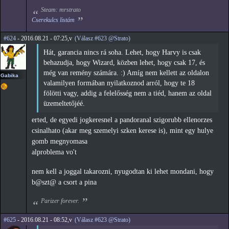
Steam: mrstrato
Cserekulcs listám
#624
- 2016.08.21 - 07:25,v
(Válasz #623 @Strato)
Hát, garancia nincs rá soha. Lehet, hogy Harvy is csak
behazudja, hogy Wizard, közben lehet, hogy csak 17, és
még van remény számára. :) Amíg nem kellett az oldalon
Gabika
valamilyen formában nyilatkoznod arról, hogy te 18
fölötti vagy, addig a felelősség nem a tiéd, hanem az oldal
üzemeltetőjéé.
erted, de egyedi jogkeresnel a pandoranal szigorubb ellenorzes
csinalhato (akar meg szemelyi szken kerese is), mint egy hulye
gomb megnyomasa
alproblema vo't
nem kell a joggal takarozni, nyugodtan ki lehet mondani, hogy
b@szt@ a csort a pina
Parizer forever.
#625
- 2016.08.21 - 08:52,v
(Válasz #623 @Strato)