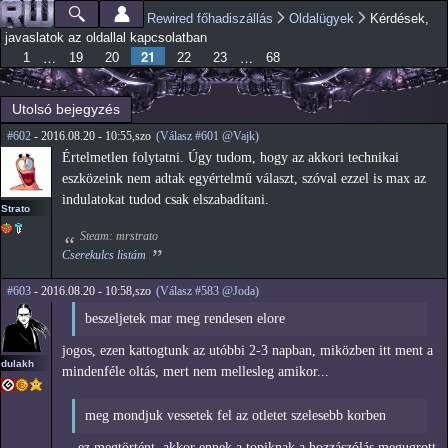
Ugrás a
Rewired főhadiszállás
Oldalügyek
Kérdések,
Főmenü
Jelenlegi hely
tartalomra
javaslatok az oldallal kapcsolatban
21
…
…
1
19
20
22
23
68
Utolsó bejegyzés
#602
- 2016.08.20 - 10:55,szo
(Válasz #601 @Vajk)
Értelmetlen folytatni. Úgy tudom, hogy az akkori technikai
eszközeink nem adtak egyértelmű választ, szóval ezzel is max az
indulatokat tudod csak elszabadítani.
Strato
Steam: mrstrato
Cserekulcs listám
#603
- 2016.08.20 - 10:58,szo
(Válasz #583 @Joda)
beszeljetek mar meg rendesen elore
jogos, ezen kattogtunk az utóbbi 2-3 napban, miközben itt ment a
dulakh
mindenféle oltás, mert nem mellesleg amikor...
meg mondjuk vessetek fel az otletet szelesebb korben
... ez megtörtént, akkor ennek a topiknak a hozzászólás megugrott