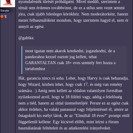
nyomdafesték tűrését próbálgatni. Mivel meddő, szerintem a
témát sem érdemes továbbvinni, de ez a stílus sem vezet semmi
Strato
jóra, csak újabb felesleges körökhöz. Nem moderátorként, hanem
mezei felhasználóként mondom, hogy szerintem hagyd el, nem ér
annyit az egész.
@gabika:
most igazan nem akarok kotekedni, jogaszkodni, de a
pandorahoz kezzel osztott jog kellett, tehat
GARANTALTAN csak 18+ eves szemely fert hozza a
tartalomhoz
Hát, garancia nincs rá soha. Lehet, hogy Harvy is csak behazudja,
hogy Wizard, közben lehet, hogy csak 17, és még van remény
számára. :) Amíg nem kellett az oldalon valamilyen formában
nyilatkoznod arról, hogy te 18 fölötti vagy, addig a felelősség
nem a tiéd, hanem az oldal üzemeltetőjéé. Persze ez az egész csak
akkor érdekes, ha valaki panasszal vagy feljelentéssel él, amire az
őstagoktól kis esélyt látok, de az "Elmúltál 18 éves?" prompt ettől
függetlenül kellene. Egy kicsivel előbb, mint leírni a fórum
használatának feltételeit és az adatkezelési irányelveket.