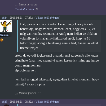
Steam: mrstrato
Cserekulcs listám
#624
- 2016.08.21 - 07:25,v
(Válasz #623 @Strato)
Hát, garancia nincs rá soha. Lehet, hogy Harvy is csak
behazudja, hogy Wizard, közben lehet, hogy csak 17, és
még van remény számára. :) Amíg nem kellett az oldalon
Gabika
valamilyen formában nyilatkoznod arról, hogy te 18
fölötti vagy, addig a felelősség nem a tiéd, hanem az oldal
üzemeltetőjéé.
erted, de egyedi jogkeresnel a pandoranal szigorubb ellenorzes
csinalhato (akar meg szemelyi szken kerese is), mint egy hulye
gomb megnyomasa
alproblema vo't
nem kell a joggal takarozni, nyugodtan ki lehet mondani, hogy
b@szt@ a csort a pina
Parizer forever.
#625
- 2016.08.21 - 08:52,v
(Válasz #623 @Strato)