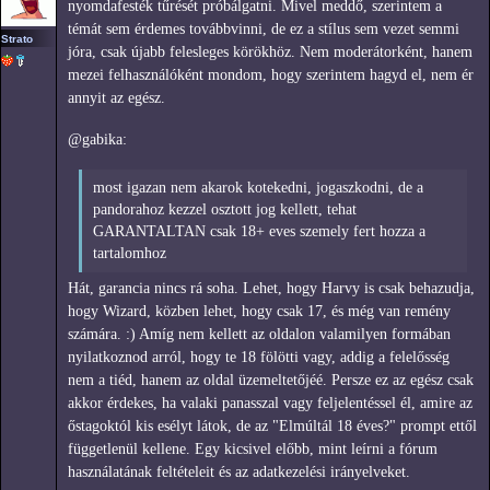
nyomdafesték tűrését próbálgatni. Mivel meddő, szerintem a
témát sem érdemes továbbvinni, de ez a stílus sem vezet semmi
Strato
jóra, csak újabb felesleges körökhöz. Nem moderátorként, hanem
mezei felhasználóként mondom, hogy szerintem hagyd el, nem ér
annyit az egész.
@gabika:
most igazan nem akarok kotekedni, jogaszkodni, de a
pandorahoz kezzel osztott jog kellett, tehat
GARANTALTAN csak 18+ eves szemely fert hozza a
tartalomhoz
Hát, garancia nincs rá soha. Lehet, hogy Harvy is csak behazudja,
hogy Wizard, közben lehet, hogy csak 17, és még van remény
számára. :) Amíg nem kellett az oldalon valamilyen formában
nyilatkoznod arról, hogy te 18 fölötti vagy, addig a felelősség
nem a tiéd, hanem az oldal üzemeltetőjéé. Persze ez az egész csak
akkor érdekes, ha valaki panasszal vagy feljelentéssel él, amire az
őstagoktól kis esélyt látok, de az "Elmúltál 18 éves?" prompt ettől
függetlenül kellene. Egy kicsivel előbb, mint leírni a fórum
használatának feltételeit és az adatkezelési irányelveket.