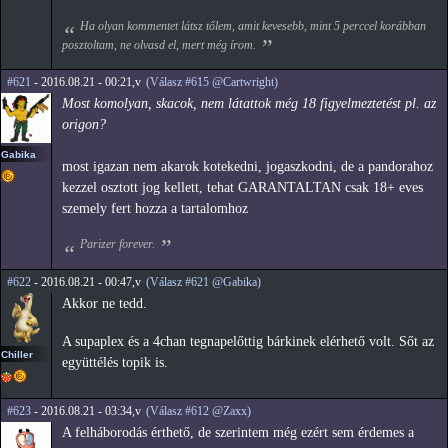
Ha olyan kommentet látsz tőlem, amit kevesebb, mint 5 perccel korábban
posztoltam, ne olvasd el, mert még írom.
#621
- 2016.08.21 - 00:21,v
(Válasz #615 @Cartwright)
Most komolyan, skacok, nem látattok még 18 figyelmeztetést pl. az
origon?
Gabika
most igazan nem akarok kotekedni, jogaszkodni, de a pandorahoz
kezzel osztott jog kellett, tehat GARANTALTAN csak 18+ eves
szemely fert hozza a tartalomhoz
Parizer forever.
#622
- 2016.08.21 - 00:47,v
(Válasz #621 @Gabika)
Akkor ne tedd.
A supaplex és a 4chan tegnapelőttig bárkinek elérhető volt. Sőt az
Chiller
együttélés topik is.
#623
- 2016.08.21 - 03:34,v
(Válasz #612 @Zaxx)
A felháborodás érthető, de szerintem még ezért sem érdemes a