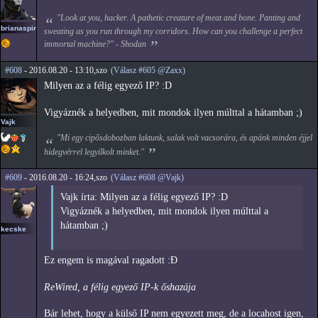
"Look at you, hacker. A pathetic creature of meat and bone. Panting and
brianaspirin
sweating as you run through my corridors. How can you challenge a perfect
immortal machine?" - Shodan
#608
- 2016.08.20 - 13:10,szo
(Válasz #605 @Zaxx)
Milyen az a félig egyező IP? :D
Vigyáznék a helyedben, mit mondok ilyen múlttal a hátamban ;)
Vajk
"Mi egy cipősdobozban laktunk, salak volt vacsorára, és apánk minden éjjel
hidegvérrel legyilkolt minket."
#609
- 2016.08.20 - 16:24,szo
(Válasz #608 @Vajk)
Vajk írta: Milyen az a félig egyező IP? :D
Vigyáznék a helyedben, mit mondok ilyen múlttal a
hátamban ;)
kecske
Ez engem is magával ragadott :Đ
ReWired, a félig egyező IP-k őshazája
Bár lehet, hogy a külső IP nem egyezett meg, de a locahost igen,