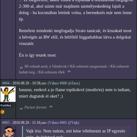
2-300-al, ahol szinte már majdnem személyeskedésig fajult a
dolog - ha kocsmában lettünk volna, a berendezés már nem lenne
ép.
Remélem mindenki megfogadja Strato tanácsát, és kiszakad most
a hétvégén az RW elől, és hétfőtől higgadtabban látva a dolgokat
visszatér.
Én is így teszek most.
Mi voltunk azok, a Vándorok.// Kik sohasem nyugszanak. / Kik sohasem
haltak meg. / Kik sohasem éltek.
#604
- 2016.08.20 - 10:58,szo
(Válasz #600 @Zaxx)
basszus, ezekrol a jo flame topikokrol (modis/ez) nem is tudtam,
miert dugtatok el oket? ;)
Gabika
Parizer forever.
#605
- 2016.08.20 - 11:16,szo
(Válasz #601 @Vajk)
Vajk írta: Nem tudom, mit kéne vélelmezni az IP egyezés