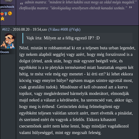
admin mantra: "mindent le lehet kakilni oszt megy az oldal mégis magától."
psishock
életfilozófia mantra: "ideológiailag veszélyesen eltévedt kanadai szektás."
#612
- 2016.08.20 - 19:54,szo
(Válasz #608 @Vajk)
Vajk írta: Milyen az a félig egyező IP? :D
Nézd, miután te robbantottad ki ezt a teljesen buta urban legendet,
Doom
így nekem alapból seggfej vagy azért, hogy még forszírozod is a
dolgot (érted, azok után, hogy már egyszer beégtél vele, és
egyébként is a te pletykás természeted miatt basztattak engem két
hétig, te mész vele még egy menetet - ki érti ezt? ki lehet ekkora
köcsög vagy ennyire hülye? egészen magas szintre ugrottál most,
csak gratulálni tudok). Mindössze el kell olvasnod azt a kurva
topikot, vagy megkérdezned bármelyik moderátort, elmondják
majd neked a választ a kérdésedre, ha szerencséd van, akkor úgy,
hogy meg is érthesd. Gerinctelen dolog felmelegíteni egy
egyébként teljesen valótlan sztorit azért, mert elvették a pináidat,
és szerinted ezért én vagyok a felelős. Ekkora kibaszott
csecsemőnek azért nem kéne lenni, hogy mindjárt vagdalkozol
valami hülyeséggel, mint egy megcsalt feleség.