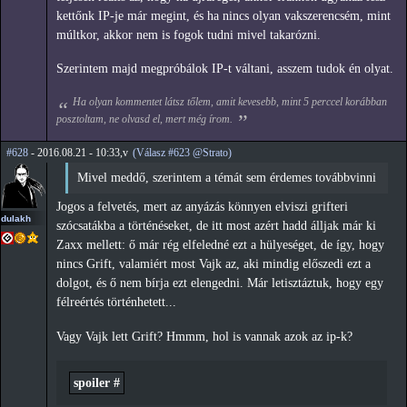
kettőnk IP-je már megint, és ha nincs olyan vakszerencsém, mint
múltkor, akkor nem is fogok tudni mivel takarózni.
Szerintem majd megpróbálok IP-t váltani, asszem tudok én olyat.
Ha olyan kommentet látsz tőlem, amit kevesebb, mint 5 perccel korábban
posztoltam, ne olvasd el, mert még írom.
#628
- 2016.08.21 - 10:33,v
(Válasz #623 @Strato)
Mivel meddő, szerintem a témát sem érdemes továbbvinni
Jogos a felvetés, mert az anyázás könnyen elviszi grifteri
dulakh
szócsatákba a történéseket, de itt most azért hadd álljak már ki
Zaxx mellett: ő már rég elfeledné ezt a hülyeséget, de így, hogy
nincs Grift, valamiért most Vajk az, aki mindig előszedi ezt a
dolgot, és ő nem bírja ezt elengedni. Már letisztáztuk, hogy egy
félreértés történhetett...
Vagy Vajk lett Grift? Hmmm, hol is vannak azok az ip-k?
spoiler #