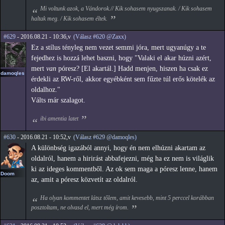
Mi voltunk azok, a Vándorok.// Kik sohasem nyugszanak. / Kik sohasem
haltak meg. / Kik sohasem éltek.
#629
- 2016.08.21 - 10:36,v
(Válasz #620 @Zaxx)
Ez a stílus tényleg nem vezet semmi jóra, mert ugyanúgy a te
fejedhez is hozzá lehet baszni, hogy "Valaki el akar húzni azért,
mert
van
póresz? [El akartál.] Hadd menjen, hiszen ha csak ez
damoqles
érdekli az RW-ről, akkor egyébként sem fűzte túl erős kötelék az
oldalhoz."
Válts már szalagot.
ibi amentia latet
#630
- 2016.08.21 - 10:52,v
(Válasz #629 @damoqles)
A különbség igazából annyi, hogy én nem elhúzni akartam az
oldalról, hanem a hirirást abbafejezni, még ha ez nem is világlik
ki az ideges kommentből. Az ok sem maga a póresz lenne, hanem
Doom
az, amit a póresz közvetít az oldalról.
Ha olyan kommentet látsz tőlem, amit kevesebb, mint 5 perccel korábban
posztoltam, ne olvasd el, mert még írom.