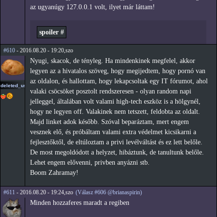
az ugyanúgy 127.0.0.1 volt, ilyet már láttam!
spoiler #
#610
- 2016.08.20 - 19:20,szo
Nyugi, skacok, de tényleg. Ha mindenkinek megfelel, akkor
legyen az a hivatalos szöveg, hogy megijedtem, hogy pornó van
az oldalon, és hallottam, hogy lekapcsoltak egy IT fórumot, ahol
deleted_user_2
valaki csöcsöket posztolt rendszeresen - olyan random napi
jelleggel, általában volt valami high-tech eszköz is a hölgynél,
hogy ne legyen off. Valakinek nem tetszett, feldobta az oldalt.
Majd linket adok később. Szóval beparáztam, mert engem
vesznek elő, és próbáltam valami extra védelmet kicsikarni a
fejlesztőktől, de eltúloztam a privi levélváltást és ez lett belőle.
De most megoldódott a helyzet, hibáztunk, de tanultunk belőle.
Lehet engem elővenni, privben anyázni stb.
Boom Zahramay!
#611
- 2016.08.20 - 19:24,szo
(Válasz #606 @brianaspirin)
Minden hozzaferes maradt a regiben