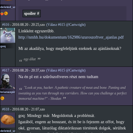
deleted_user_2
spoiler #
#616
- 2016.08.20 - 20:25,szo
(Válasz #615 @Cartwright)
Linkként egyszerűbb.
http://nmhh.hu/dokumentum/162986/szuroszoftver_ajanlas.pdf
goq
Mi az akadálya, hogy megfeleljünk ezeknek az ajánlásoknak?
egy állat
#617
- 2016.08.20 - 20:37,szo
(Válasz #615 @Cartwright)
Na én pl ezt a szűrőszoftveres részt nem tudtam
"Look at you, hacker. A pathetic creature of meat and bone. Panting and
brianaspirin
sweating as you run through my corridors. How can you challenge a perfect
immortal machine?" - Shodan
#618
- 2016.08.20 - 21:07,szo
goq: Mindegy már. Megoldottuk a problémát.
Igazából, engem az bosszant, és itt be is fejezem az offot, hogy
oké, gyorsan, látszólag diktatórikusan történtek dolgok, sérültek
deleted_user_2