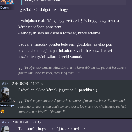
után, de folytasd csak.
Doom
Igazából két dolgot, azt, hogy:
- valójában csak "félig" egyezett az IP, és hogy, hogy nem, a
kérdéses időben pont nem.
- sehogyan sem áll össze a történet, nincs értelme.
Szóval a második pontba bele sem gondolsz, az első pont
tekintetében meg - saját hibádon kívül - hazudsz. Ezeket
leszámítva gránitszilárd érveid vannak.
Ha olyan kommentet látsz tőlem, amit kevesebb, mint 5 perccel korábban
posztoltam, ne olvasd el, mert még írom.
#606
- 2016.08.20 - 11:27,szo
Szóval én akkor kérnék jegyet az új pandiba :-)
"Look at you, hacker. A pathetic creature of meat and bone. Panting and
brianaspirin
sweating as you run through my corridors. How can you challenge a perfect
immortal machine?" - Shodan
#607
- 2016.08.20 - 12:03,szo
Telefonról, hogy lehet új topikot nyitni?