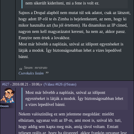
nem sikerült kideríteni, mi a fene is volt ez.
Sajnos a Drupal alapból nem mutat túl sok adatot, csak az látszott,
hogy adott IP-ről te és Zimba is bejelentkezett, az nem, hogy ki
mikor használta azt (ha jól értettem). Ha dinamikus az IP címed,
nagyon nem kell magyarázatot keresni, ha nem az, akkor passz.
Ennyire nem értek a lovakhoz.
Most már bővebb a naplózás, szóval az időpont egyezéseket is
látják a modok. Így biztonságosabban lehet a vizes lepedővel
bánni.
Steam: mrstrato
Cserekulcs listám
#627
- 2016.08.21 - 10:06,v
(Válasz #626 @Strato)
Most már bővebb a naplózás, szóval az időpont
egyezéseket is látják a modok. Így biztonságosabban lehet
a vizes lepedővel bánni.
Doom
Nekem valószínűleg ez sem jelentene megoldást: mielőtt
elhúztam, ugyanaz volt az IP-m, ami most is, szóval kb. tuti,
hogy addig sem kapta meg más, amíg távol voltam. Emiatt
teljesen reális az, hogy ha újraregel, akkor frankón ugyanaz lesz