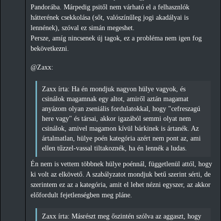
Pandorába. Márpedig psitől nem várható el a felhasznlók
hátterének csekkolása (sőt, valószínűleg jogi akadályai is
lennének), szóval ez simán megeshet.
Persze, amíg nincsenek új tagok, ez a probléma nem igen fog
bekövetkezni.
@Zaxx:
Zaxx írta: Ha én mondjuk nagyon hülye vagyok, és
csinálok magamnak egy altot, amiről aztán magamat
anyázom olyan zseniális fordulatokkal, hogy "cefreszagú
here vagy" és társai, akkor igazából semmi olyat nem
csinálok, amivel magamon kívül bárkinek is ártanék. Az
ártalmatlan, hülye poén kategória azért nem pont az, ami
ellen tűzzel-vassal tiltakoznék, ha én lennék a ludas.
Én nem is vettem többnek hülye poénnál, függetlenül attól, hogy
ki volt az elkövető. A szabályzatot mondjuk betű szerint sérti, de
szerintem ez az a kategória, amit el lehet nézni egyszer, az akkor
előfordult fejetlenségben meg pláne.
Zaxx írta: Másrészt meg őszintén szólva az aggaszt, hogy