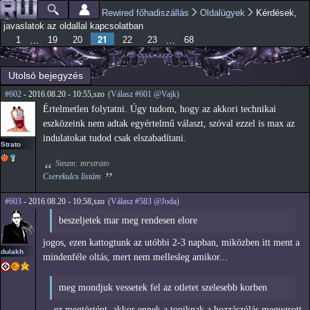
Ugrás a
Rewired főhadiszállás
Oldalügyek
Kérdések,
Főmenü
Jelenlegi hely
tartalomra
javaslatok az oldallal kapcsolatban
21
…
…
1
19
20
22
23
68
Utolsó bejegyzés
#602
- 2016.08.20 - 10:55,szo
(Válasz #601 @Vajk)
Értelmetlen folytatni. Úgy tudom, hogy az akkori technikai
eszközeink nem adtak egyértelmű választ, szóval ezzel is max az
indulatokat tudod csak elszabadítani.
Strato
Steam: mrstrato
Cserekulcs listám
#603
- 2016.08.20 - 10:58,szo
(Válasz #583 @Joda)
beszeljetek mar meg rendesen elore
jogos, ezen kattogtunk az utóbbi 2-3 napban, miközben itt ment a
dulakh
mindenféle oltás, mert nem mellesleg amikor...
meg mondjuk vessetek fel az otletet szelesebb korben
... ez megtörtént, akkor ennek a topiknak a hozzászólás megugrott