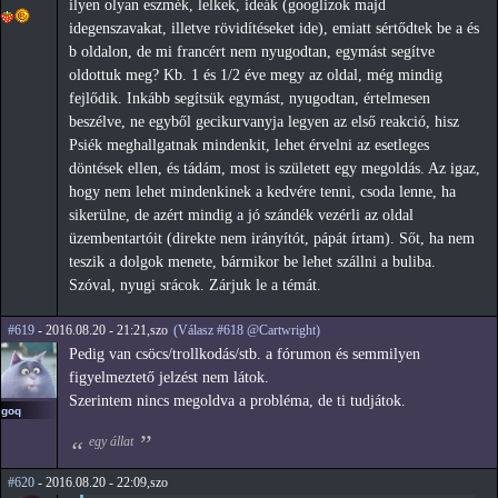
ilyen olyan eszmék, lelkek, ideák (googlizok majd
idegenszavakat, illetve rövidítéseket ide), emiatt sértődtek be a és
b oldalon, de mi francért nem nyugodtan, egymást segítve
oldottuk meg? Kb. 1 és 1/2 éve megy az oldal, még mindig
fejlődik. Inkább segítsük egymást, nyugodtan, értelmesen
beszélve, ne egyből gecikurvanyja legyen az első reakció, hisz
Psiék meghallgatnak mindenkit, lehet érvelni az esetleges
döntések ellen, és tádám, most is született egy megoldás. Az igaz,
hogy nem lehet mindenkinek a kedvére tenni, csoda lenne, ha
sikerülne, de azért mindig a jó szándék vezérli az oldal
üzembentartóit (direkte nem irányítót, pápát írtam). Sőt, ha nem
teszik a dolgok menete, bármikor be lehet szállni a buliba.
Szóval, nyugi srácok. Zárjuk le a témát.
#619
- 2016.08.20 - 21:21,szo
(Válasz #618 @Cartwright)
Pedig van csöcs/trollkodás/stb. a fórumon és semmilyen
figyelmeztető jelzést nem látok.
Szerintem nincs megoldva a probléma, de ti tudjátok.
goq
egy állat
#620
- 2016.08.20 - 22:09,szo