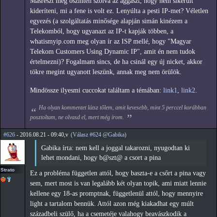
Másrészt meg őszintén szólva az aggaszt, hogy nem sikerült
kideríteni, mi a fene is volt ez. Lenyúlta a pesti IP-met? Véletlen
egyezés (a szolgáltatás minősége alapján simán kinézem a
Telekomból, hogy ugyanazt az IP-t kapják többen, a
whatismyip.com meg olyan ír az ISP mellé, hogy "Magyar
Telekom Customers Using Dynamic IP", amit én nem tudok
értelmezni)? Fogalmam sincs, de ha csinál egy új nicket, akkor
tökre megint ugyanott leszünk, annak meg nem örülök.
Mindössze ilyesmi cuccokat találtam a témában:
link1
,
link2
.
Ha olyan kommentet látsz tőlem, amit kevesebb, mint 5 perccel korábban
posztoltam, ne olvasd el, mert még írom.
#626
- 2016.08.21 - 09:40,v
(Válasz #624 @Gabika)
Gabika írta: nem kell a joggal takarozni, nyugodtan ki
lehet mondani, hogy b@szt@ a csort a pina
Strato
Ez a probléma független attól, hogy baszta-e a csőrt a pina vagy
sem, mert most is van legalább két olyan topik, ami miatt lennie
kellene egy 18-as promptnak, függetlenül attól, hogy mennyire
light a tartalom bennük. Attól azon még kiakadhat egy múlt
századbeli szülő, ha a csemetéje valahogy beavászkodik a