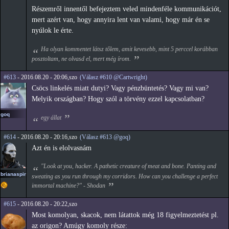
Részemről innentől befejeztem veled mindenféle kommunikációt,
mert azért van, hogy annyira lent van valami, hogy már én se
nyúlok le érte.
Ha olyan kommentet látsz tőlem, amit kevesebb, mint 5 perccel korábban
posztoltam, ne olvasd el, mert még írom.
#613
- 2016.08.20 - 20:06,szo
(Válasz #610 @Cartwright)
Csöcs linkelés miatt dutyi? Vagy pénzbüntetés? Vagy mi van?
Melyik országban? Hogy szól a törvény ezzel kapcsolatban?
goq
egy állat
#614
- 2016.08.20 - 20:16,szo
(Válasz #613 @goq)
Azt én is elolvasnám
"Look at you, hacker. A pathetic creature of meat and bone. Panting and
brianaspirin
sweating as you run through my corridors. How can you challenge a perfect
immortal machine?" - Shodan
#615
- 2016.08.20 - 20:22,szo
Most komolyan, skacok, nem látattok még 18 figyelmeztetést pl.
az origon? Amúgy komoly része: