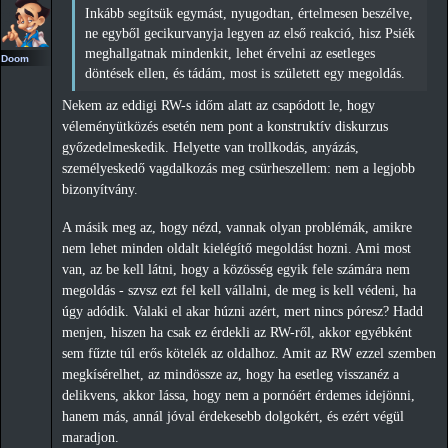
Inkább segítsük egymást, nyugodtan, értelmesen beszélve,
ne egyből gecikurvanyja legyen az első reakció, hisz Psiék
meghallgatnak mindenkit, lehet érvelni az esetleges
Doom
döntések ellen, és tádám, most is született egy megoldás.
Nekem az eddigi RW-s időm alatt az csapódott le, hogy
véleményütközés esetén nem pont a konstruktív diskurzus
győzedelmeskedik. Helyette van trollkodás, anyázás,
személyeskedő vagdalkozás meg csürheszellem: nem a legjobb
bizonyítvány.
A másik meg az, hogy nézd, vannak olyan problémák, amikre
nem lehet minden oldalt kielégítő megoldást hozni. Ami most
van, az be kell látni, hogy a közösség egyik fele számára nem
megoldás - szvsz ezt fel kell vállalni, de meg is kell védeni, ha
úgy adódik. Valaki el akar húzni azért, mert nincs póresz? Hadd
menjen, hiszen ha csak ez érdekli az RW-ről, akkor egyébként
sem fűzte túl erős kötelék az oldalhoz. Amit az RW ezzel szemben
megkísérelhet, az mindössze az, hogy ha esetleg visszanéz a
delikvens, akkor lássa, hogy nem a pornóért érdemes idejönni,
hanem más, annál jóval érdekesebb dolgokért, és ezért végül
maradjon.