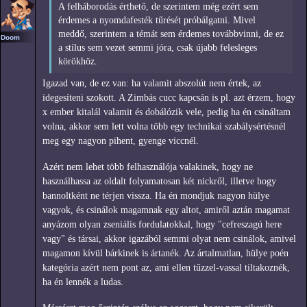
A felháborodás érthető, de szerintem még ezért sem
érdemes a nyomdafesték tűrését próbálgatni. Mivel
meddő, szerintem a témát sem érdemes továbbvinni, de ez
Doom
a stílus sem vezet semmi jóra, csak újabb felesleges
körökhöz.
Igazad van, de ez van: ha valamit abszolút nem értek, az
idegesíteni szokott. A Zimbás cucc kapcsán is pl. azt érzem, hogy
x ember kitalál valamit és dobálózik vele, pedig ha én csináltam
volna, akkor sem lett volna több egy technikai szabálysértésnél
meg egy nagyon pihent, gyenge viccnél.
Azért nem lehet több felhasználója valakinek, hogy ne
használhassa az oldalt folyamatosan két nickről, illetve hogy
bannoltként ne térjen vissza. Ha én mondjuk nagyon hülye
vagyok, és csinálok magamnak egy altot, amiről aztán magamat
anyázom olyan zseniális fordulatokkal, hogy "cefreszagú here
vagy" és társai, akkor igazából semmi olyat nem csinálok, amivel
magamon kívül bárkinek is ártanék. Az ártalmatlan, hülye poén
kategória azért nem pont az, ami ellen tűzzel-vassal tiltakoznék,
ha én lennék a ludas.