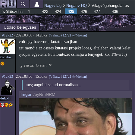
Ugrás a
Nagyvilág
Negatív HQ
Világvégehangulat és
Főmenü
Jelenlegi hely
tartalomra
425
…
…
üvöltőszoba
1
423
424
426
427
436
Utolsó bejegyzés
#12722
- 2025.03.06 - 14:28,cs
(Válasz #12721 @Moken)
volt egy haverom, kutato svacjban
azt mondja az osszes kutatasi projekt lopas, altalaban valami kelet
ejropai egyetem, kutatointezet csinalja a lenyeget, kb. 1%-ert :)
Gabika
Parizer forever.
#12723
- 2025.03.06 - 15:55,cs
(Válasz #12721 @Moken)
meg angolul se tud normalisan...
Imgur
/byRmNRM
dulakh