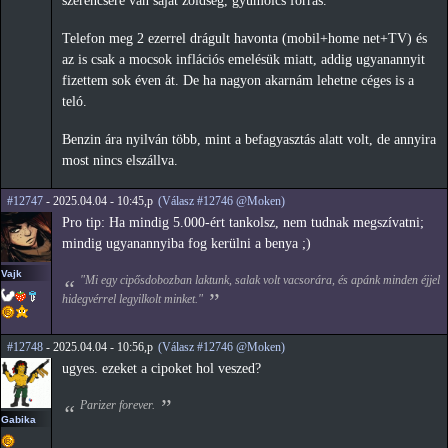
szerencsére van saját zöldség, gyümölcs forrás.
Telefon meg 2 ezerrel drágult havonta (mobil+home net+TV) és
az is csak a mocsok inflációs emelésük miatt, addig ugyanannyit
fizettem sok éven át. De ha nagyon akarnám lehetne céges is a
teló.
Benzin ára nyilván több, mint a befagyasztás alatt volt, de annyira
most nincs elszállva.
#12747
- 2025.04.04 - 10:45,p
(Válasz #12746 @Moken)
Pro tip: Ha mindig 5.000-ért tankolsz, nem tudnak megszívatni;
mindig ugyanannyiba fog kerülni a benya ;)
Vajk
"Mi egy cipősdobozban laktunk, salak volt vacsorára, és apánk minden éjjel
hidegvérrel legyilkolt minket."
#12748
- 2025.04.04 - 10:56,p
(Válasz #12746 @Moken)
ugyes. ezeket a cipoket hol veszed?
Parizer forever.
Gabika