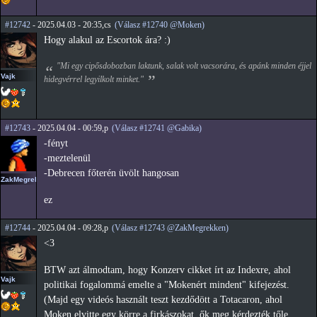
#12742
- 2025.04.03 - 20:35,cs
(Válasz #12740 @Moken)
Hogy alakul az Escortok ára? :)
"Mi egy cipősdobozban laktunk, salak volt vacsorára, és apánk minden éjjel
Vajk
hidegvérrel legyilkolt minket."
#12743
- 2025.04.04 - 00:59,p
(Válasz #12741 @Gabika)
-fényt
-meztelenül
-Debrecen főterén üvölt hangosan
ZakMegrekken
ez
#12744
- 2025.04.04 - 09:28,p
(Válasz #12743 @ZakMegrekken)
<3
BTW azt álmodtam, hogy Konzerv cikket írt az Indexre, ahol
Vajk
politikai fogalommá emelte a "Mokenért mindent" kifejezést.
(Majd egy videós használt teszt kezdődött a Totacaron, ahol
Moken elvitte egy körre a firkászokat, ők meg kérdezték tőle,