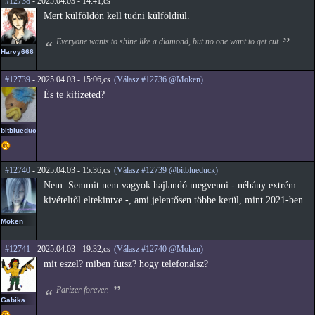
#12738
- 2025.04.03 - 14:41,cs
Mert külföldön kell tudni külföldiül.
Everyone wants to shine like a diamond, but no one want to get cut
Harvy666
#12739
- 2025.04.03 - 15:06,cs
(Válasz #12736 @Moken)
És te kifizeted?
bitblueduck
#12740
- 2025.04.03 - 15:36,cs
(Válasz #12739 @bitblueduck)
Nem. Semmit nem vagyok hajlandó megvenni - néhány extrém
kivételtől eltekintve -, ami jelentősen többe kerül, mint 2021-ben.
Moken
#12741
- 2025.04.03 - 19:32,cs
(Válasz #12740 @Moken)
mit eszel? miben futsz? hogy telefonalsz?
Parizer forever.
Gabika