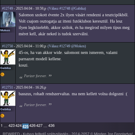
#12749
- 2025.04.04 - 10:59,p
(Válasz #12748 @Gabika)
Salomon szokott évente 2x ilyen vásárt rendezni a tesztcipőkből.
Volt csajom osztogatja az itteni futóklubon keresztül. Ha lesz
ilyen legközelebb, akkor szólok, és ha megírod milyen típus meg
Moken
méret kell, akár neked is tudok szerválni.
#12750
- 2025.04.04 - 11:00,p
(Válasz #12749 @Moken)
45-os, ha van akkor wide. salomont nem ismerem, valami
parnazott modell kellene.
koszi.
Gabika
Parizer forever.
#12751
- 2025.04.04 - 16:26,p
basszus, rohadt rendszervaltas. ma nem kellett volna dolgozni :(
Parizer forever.
Gabika
1
423
424
426
427
436
…
…
425
REWiRED - Kutyus felfedő szétszéledés - 2014-2057 © Minden Jog Fenntartva!