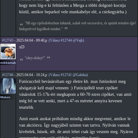
hogy nem lóg-e ki feltünően a Merga a többi dolgozó kocsija
közül, amikor beparkol vele munkahelye elé, a csirkegyárba.)
"Mi egy cipősdobozban laktunk, salak volt vacsorára, és apánk minden éjjel
hidegvérrel legyilkolt minket."
#12745
- 2025.04.04 - 09:40,p
(Válasz #12744 @Vajk)
xD
"okey-dokey!"
mikkamakka
#12746
- 2025.04.04 - 10:24,p
(Válasz #12741 @Gabika)
Futócuccból bevásároltam egy életre kb. max futózoknit meg
alsógatyát kell majd vennem :) Futócipőből teszt cipőket
vásárolok 15-17k-ért megkapom a 60-70 ezres cipőket, van amit
Moken
még fel se vett senki, mert a 47-es méretet annyira kevesen
tesztelik.
Amit eszek azokat próbálom mindig akkor megvenni, amikor le
van akciózva. Így nagyjából szinten van tartva. Nyilván vannak
kivételek, húsok, stb. de amit lehet csak így veszem meg. Nyáron