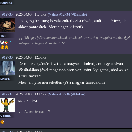
Bandido
#12735
- 2025.04.03 - 11:48,cs
(Válasz #12734 @Bandido)
Pedig egyben meg is válaszoltad azt a részét, amit nem értesz, de
akkor pontosítok: Mert elegen kifizetik.
Vajk
"Mi egy cipősdobozban laktunk, salak volt vacsorára, és apánk minden éjjel
hidegvérrel legyilkolt minket."
#12736
- 2025.04.03 - 12:55,cs
De mi az anyámért fizet ki a magyar mindent, ami ugyanolyan,
sőt általában jóval magasabb áron van, mint Nyugaton, ahol 4x-es
a fizu hozzá?!
Moken
Miért ennyire árérzéketlen (?) a magyar társadalom?
#12737
- 2025.04.03 - 13:14,cs
(Válasz #12736 @Moken)
szep kartya
Parizer forever.
Gabika