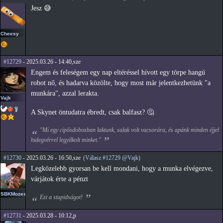
Jesz 😅
Cheesy
#12729
- 2025.03.26 - 14:40,sze
Engem és feleségem egy nap eltéréssel hívott egy törpe hangú
robot nő, és hadarva közölte, hogy most már jelentkezhetünk "a
munkára", azzal lerakta.
Vajk
A Skynet öntudatra ébredt, csak balfasz? 🤔
"Mi egy cipősdobozban laktunk, salak volt vacsorára, és apánk minden éjjel
hidegvérrel legyilkolt minket."
#12730
- 2025.03.26 - 16:50,sze
(Válasz #12729 @Vajk)
Legközelebb gyorsan be kell mondani, hogy a munka elvégezve,
várjátok érte a pénzt
SBKMozes
Ezt a stupidságot!
#12731
- 2025.03.28 - 10:12,p