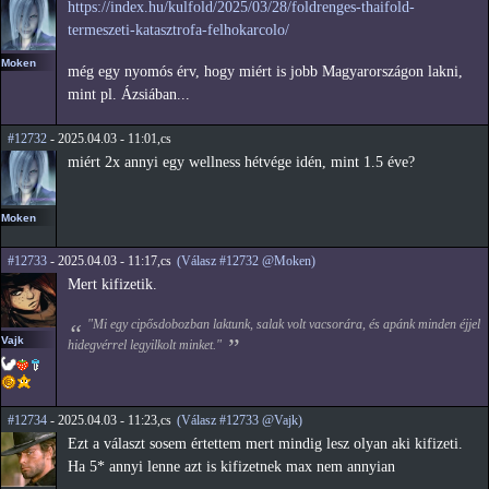
https://index.hu/kulfold/2025/03/28/foldrenges-thaifold-
termeszeti-katasztrofa-felhokarcolo/
Moken
még egy nyomós érv, hogy miért is jobb Magyarországon lakni,
mint pl. Ázsiában...
#12732
- 2025.04.03 - 11:01,cs
miért 2x annyi egy wellness hétvége idén, mint 1.5 éve?
Moken
#12733
- 2025.04.03 - 11:17,cs
(Válasz #12732 @Moken)
Mert kifizetik.
"Mi egy cipősdobozban laktunk, salak volt vacsorára, és apánk minden éjjel
Vajk
hidegvérrel legyilkolt minket."
#12734
- 2025.04.03 - 11:23,cs
(Válasz #12733 @Vajk)
Ezt a választ sosem értettem mert mindig lesz olyan aki kifizeti.
Ha 5* annyi lenne azt is kifizetnek max nem annyian