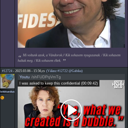
Mi voltunk azok, a Vándorok.// Kik sohasem nyugszanak. / Kik sohasem
haltak meg. / Kik sohasem éltek.
#12724
- 2025.03.06 - 15:56,cs
(Válasz #12722 @Gabika)
Youtu
/shFUDPqVmTg
I was asked to keep this confidential
(
00:09:42
)
bitblueduck