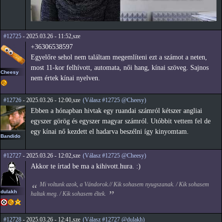
#12725
- 2025.03.26 - 11:52,sze
+36306538597
Egyelőre sehol nem találtam megemlíteni ezt a számot a neten,
most 11-kor felhívott, automata, női hang, kínai szöveg. Sajnos
Cheesy
nem értek kínai nyelven.
#12726
- 2025.03.26 - 12:00,sze
(Válasz #12725 @Cheesy)
Ebben a hónapban hivtak egy ruandai számról kétszer angliai
egyszer görög és egyszer magyar számról. Utóbbit vettem fel de
egy kínai nő kezdett el hadarva beszélni így kinyomtam.
Bandido
#12727
- 2025.03.26 - 12:02,sze
(Válasz #12725 @Cheesy)
Akkor te írtad be ma a kihivott.hura. :)
Mi voltunk azok, a Vándorok.// Kik sohasem nyugszanak. / Kik sohasem
dulakh
haltak meg. / Kik sohasem éltek.
#12728
- 2025.03.26 - 12:41,sze
(Válasz #12727 @dulakh)