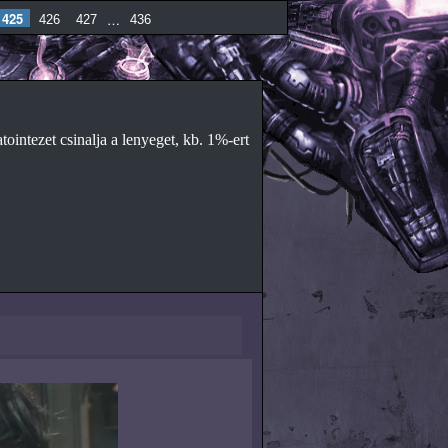
425
…
426
427
436
tointezet csinalja a lenyeget, kb. 1%-ert