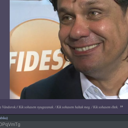
 a Vándorok.// Kik sohasem nyugszanak. / Kik sohasem haltak meg. / Kik sohasem éltek.
bika)
UDPqVmTg