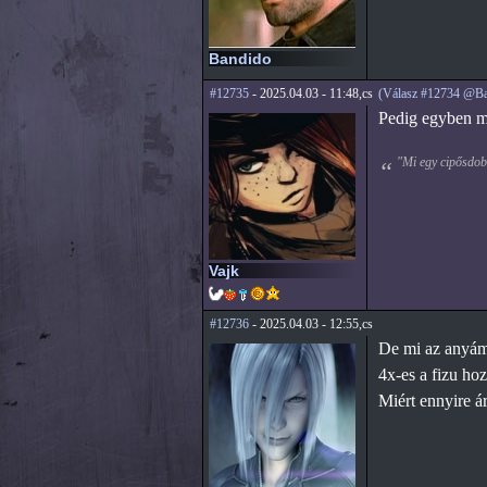
Bandido
#12735
- 2025.04.03 - 11:48,cs
(Válasz #12734 @Ba
Pedig egyben meg
"Mi egy cipősdobo
Vajk
#12736
- 2025.04.03 - 12:55,cs
De mi az anyámé
4x-es a fizu ho
Miért ennyire á