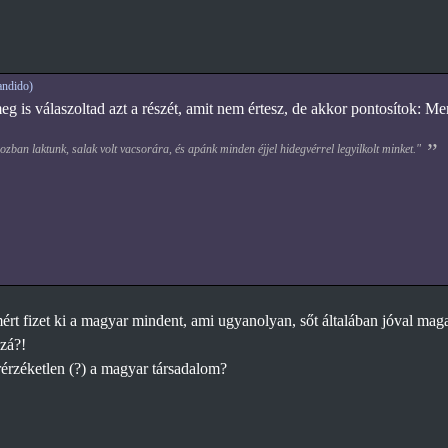
ndido)
 is válaszoltad azt a részét, amit nem értesz, de akkor pontosítok: Mert
zban laktunk, salak volt vacsorára, és apánk minden éjjel hidegvérrel legyilkolt minket."
rt fizet ki a magyar mindent, ami ugyanolyan, sőt általában jóval mag
zzá?!
rérzéketlen (?) a magyar társadalom?