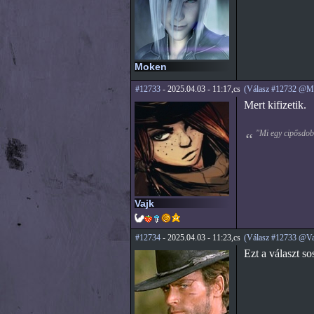
Moken
#12733
- 2025.04.03 - 11:17,cs
(Válasz #12732 @M
Mert kifizetik.
"Mi egy cipősdobo
Vajk
#12734
- 2025.04.03 - 11:23,cs
(Válasz #12733 @Va
Ezt a választ s