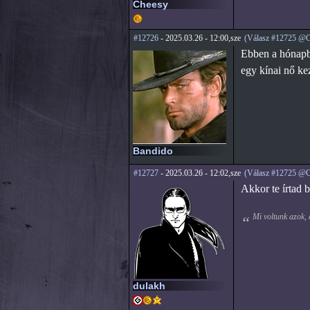
Cheesy
#12726
- 2025.03.26 - 12:00,sze
(Válasz #12725 @C
Ebben a hónapba
egy kínai nő ke
Bandido
#12727
- 2025.03.26 - 12:02,sze
(Válasz #12725 @C
Akkor te írtad b
Mi voltunk azok,
dulakh