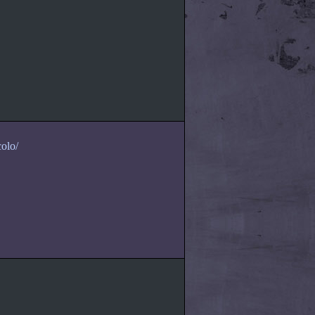
colo/