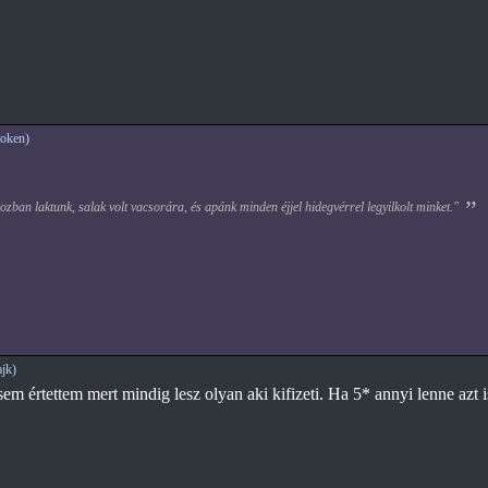
oken)
zban laktunk, salak volt vacsorára, és apánk minden éjjel hidegvérrel legyilkolt minket."
jk)
osem értettem mert mindig lesz olyan aki kifizeti. Ha 5* annyi lenne azt