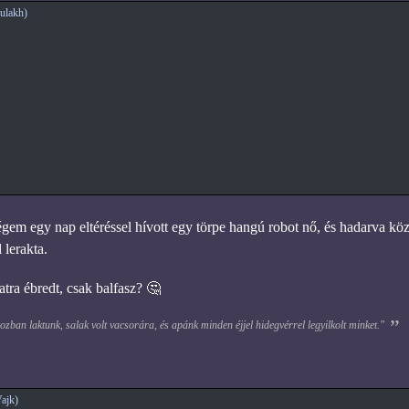
ulakh)
gem egy nap eltéréssel hívott egy törpe hangú robot nő, és hadarva kö
 lerakta.
tra ébredt, csak balfasz? 🤔
zban laktunk, salak volt vacsorára, és apánk minden éjjel hidegvérrel legyilkolt minket."
ajk)