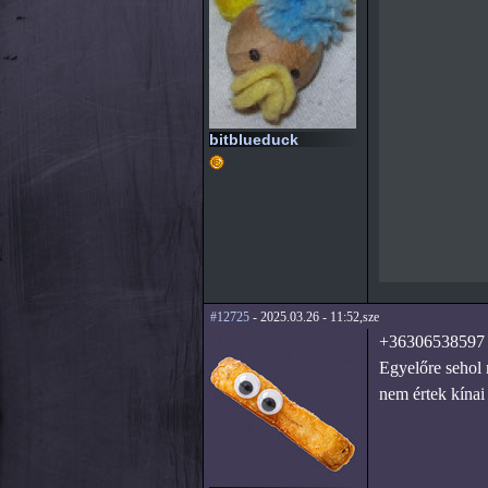
bitblueduck
#12725
- 2025.03.26 - 11:52,sze
+36306538597
Egyelőre sehol 
nem értek kínai