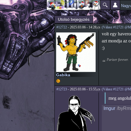
Nagyv
Főmenü
Jelenlegi hely
Utolsó bejegyzés
#12722
- 2025.03.06 - 14:28,cs
(Válasz #12721 @M
volt egy havero
azt mondja az os
:)
Parizer forever.
Gabika
#12723
- 2025.03.06 - 15:55,cs
(Válasz #12721 @M
meg angolul 
Imgur
/byR