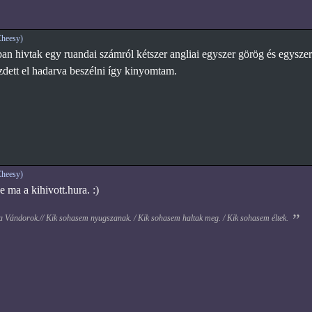
heesy)
n hivtak egy ruandai számról kétszer angliai egyszer görög és egyszer
zdett el hadarva beszélni így kinyomtam.
heesy)
e ma a kihivott.hura. :)
 a Vándorok.// Kik sohasem nyugszanak. / Kik sohasem haltak meg. / Kik sohasem éltek.