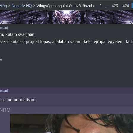
Ugrás a
…
ilág
Negatív HQ
Világvégehangulat és üvöltőszoba
1
423
424
tartalomra
oken)
m, kutato svacjban
szes kutatasi projekt lopas, altalaban valami kelet ejropai egyetem, kuta
oken)
se tud normalisan...
mNRM