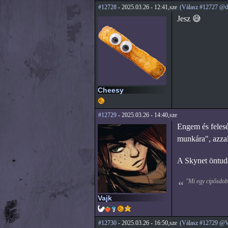
#12728
- 2025.03.26 - 12:41,sze
(Válasz #12727 @d
Jesz 😅
Cheesy
#12729
- 2025.03.26 - 14:40,sze
Engem és felesé
munkára", azzal
A Skynet öntuda
"Mi egy cipősdobo
Vajk
#12730
- 2025.03.26 - 16:50,sze
(Válasz #12729 @V