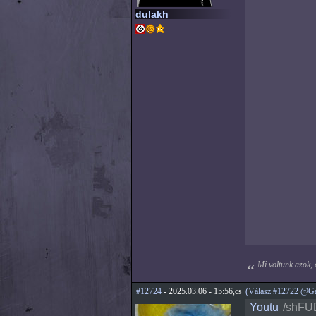
dulakh
Mi voltunk azok,
#12724
- 2025.03.06 - 15:56,cs
(Válasz #12722 @Ga
Youtu
/shF