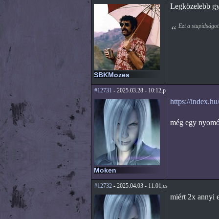
Legközelebb gyo
Ezt a stupidságot
SBKMozes
#12731
- 2025.03.28 - 10:12,p
https://index.hu
még egy nyomós 
Moken
#12732
- 2025.04.03 - 11:01,cs
miért 2x annyi 