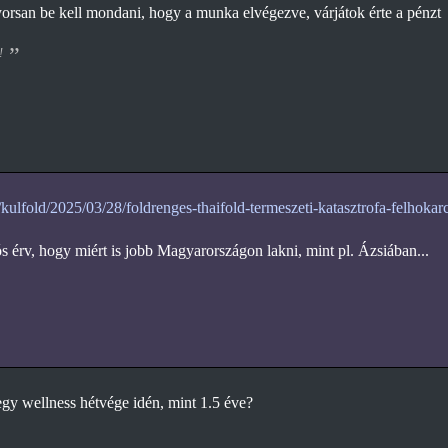
rsan be kell mondani, hogy a munka elvégezve, várjátok érte a pénzt
!
/kulfold/2025/03/28/foldrenges-thaifold-termeszeti-katasztrofa-felhokar
érv, hogy miért is jobb Magyarországon lakni, mint pl. Ázsiában...
egy wellness hétvége idén, mint 1.5 éve?