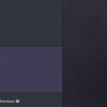
.
ikrisztusra 😂