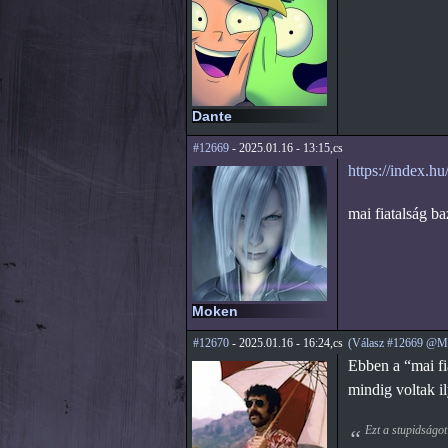
Dante
#12669
- 2025.01.16 - 13:15,cs
https://index.h
mai fiatalság b
Moken
#12670
- 2025.01.16 - 16:24,cs
(Válasz #12669 @M
Ebben a “mai fi
mindig voltak i
Ezt a stupidságot