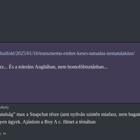
u/kulfold/2025/01/16/transznemu-ember-keses-tamadas-nematalakitas/
azz... És a toleráns Angliában, nem homofóbisztánban...
oken)
atalság” max a Snapchat része (ami nyilván szintén miafasz, nem bagatel
lyen ügyek. Ajánlom a Boy A c. filmet a témában
!