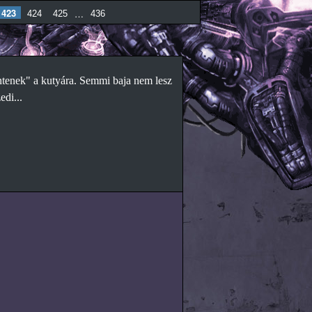
423
…
424
425
436
ntenek" a kutyára. Semmi baja nem lesz
di...