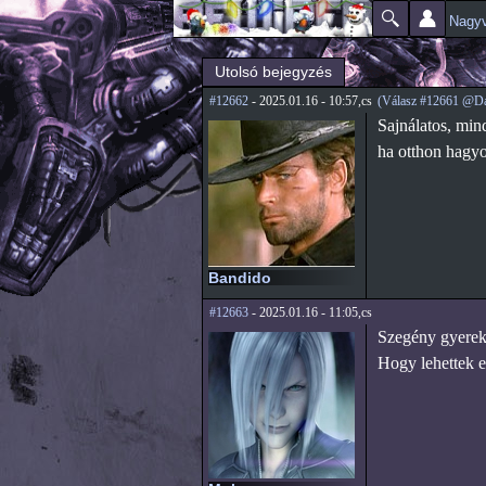
Nagyv
Főmenü
Jelenlegi hely
Utolsó bejegyzés
#12662
- 2025.01.16 - 10:57,cs
(Válasz #12661 @Da
Sajnálatos, min
ha otthon hagyo
Bandido
#12663
- 2025.01.16 - 11:05,cs
Szegény gyerek,
Hogy lehettek 