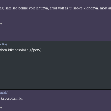
gi sata ssd benne volt lehuzva, arrol volt az uj ssd-re klonozva. most arro
bika)
en kikapcsolni a gépet:-]
ndido)
 kapcsoltam ki.