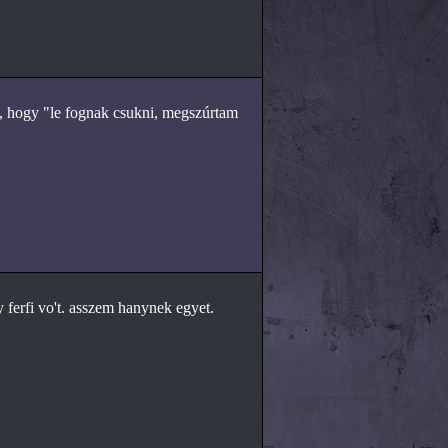
n, hogy "le fognak csukni, megszúrtam
 ferfi vo't. asszem hanynek egyet.