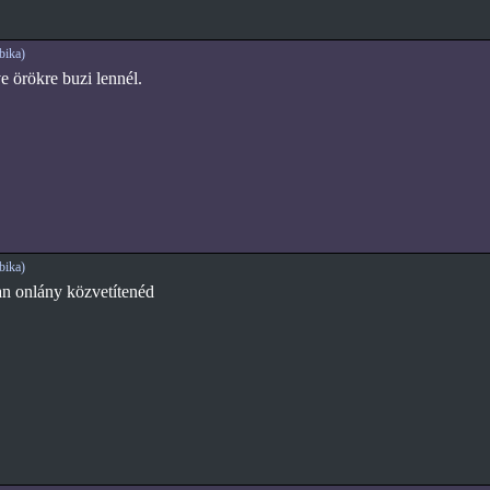
bika)
 örökre buzi lennél.
bika)
ban onlány közvetítenéd