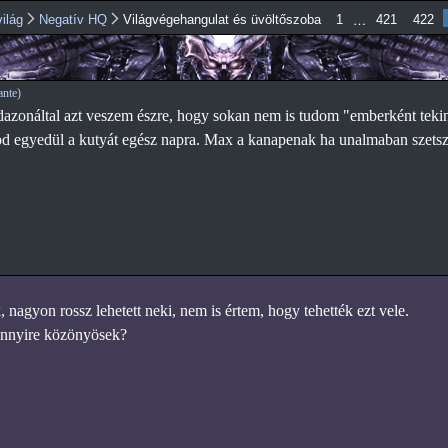
Ugrás a
…
ilág
Negatív HQ
Világvégehangulat és üvöltőszoba
1
421
422
tartalomra
nte)
dazonáltal azt veszem észre, hogy sokan nem is tudom "emberként teki
d egyedül a kutyát egész napra. Max a kanapenak ha unalmaban szetsze
 nagyon rossz lehetett neki, nem is értem, hogy tehették ezt vele.
ennyire közönyösek?