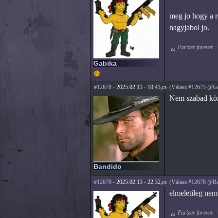
meg jo hogy a re
nagyjabol jo.
Parizer forever.
Gabika
#12678
- 2025.02.13 - 10:43,cs
(Válasz #12675 @Ga
Nem szabad közb
Bandido
#12679
- 2025.02.13 - 22:32,cs
(Válasz #12678 @Ba
elmeletileg nem
Parizer forever.