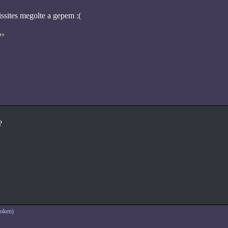
issites megolte a gepem :(
?
oken)