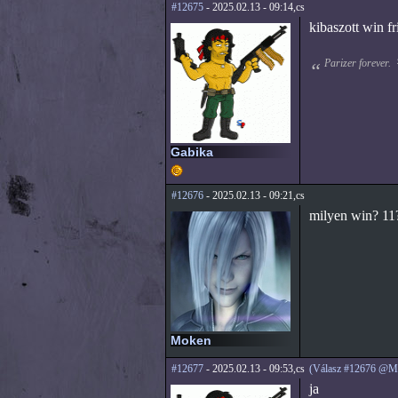
#12675
- 2025.02.13 - 09:14,cs
kibaszott win fr
Parizer forever.
Gabika
#12676
- 2025.02.13 - 09:21,cs
milyen win? 11
Moken
#12677
- 2025.02.13 - 09:53,cs
(Válasz #12676 @M
ja