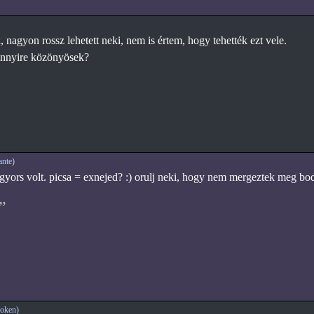
 nagyon rossz lehetett neki, nem is értem, hogy tehették ezt vele.
ennyire közönyösek?
nte)
 gyors volt. picsa = exnejed? :) orulj neki, hogy nem mergeztek meg bod
oken)