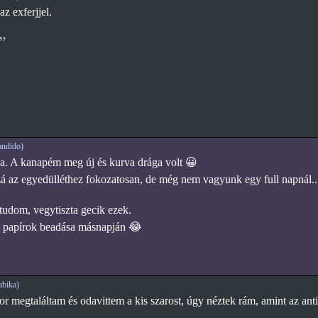
z exferjjel.
ndido)
a. A kanapém meg új és kurva drága volt 😀
 az egyedülléthez fokozatosan, de még nem vagyunk egy full napnál..
dom, vegytiszta gecik ezek.
a papírok beadása másnapján 😂
bika)
or megtaláltam és odavittem a kis szarost, úgy néztek rám, amint az ant