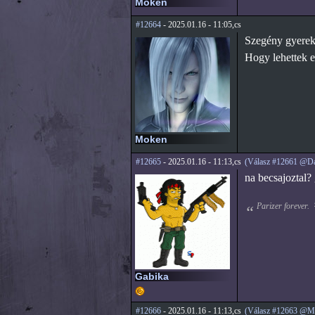
Moken
#12664
- 2025.01.16 - 11:05,cs
Szegény gyerek,
Hogy lehettek 
Moken
#12665
- 2025.01.16 - 11:13,cs
(Válasz #12661 @Da
na becsajoztal?
Parizer forever.
Gabika
#12666
- 2025.01.16 - 11:13,cs
(Válasz #12663 @M