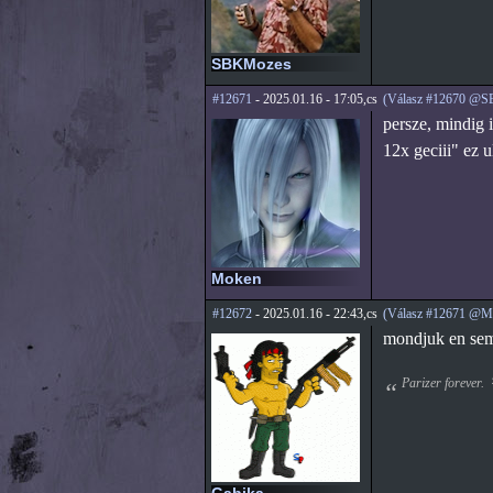
SBKMozes
#12671
- 2025.01.16 - 17:05,cs
(Válasz #12670 @
persze, mindig 
12x geciii" ez u
Moken
#12672
- 2025.01.16 - 22:43,cs
(Válasz #12671 @M
mondjuk en sem 
Parizer forever.