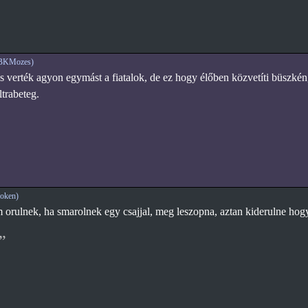
SBKMozes)
is verték agyon egymást a fiatalok, de ez hogy élőben közvetíti büszké
ltrabeteg.
oken)
orulnek, ha smarolnek egy csajjal, meg leszopna, aztan kiderulne hogy