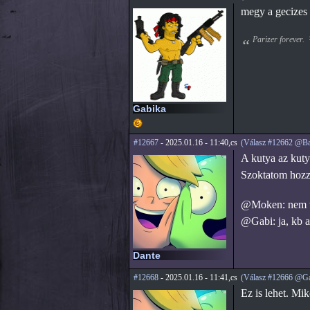
megy a gecizes a
Parizer forever.
Gabika
#12667
- 2025.01.16 - 11:40,cs
(Válasz #12662 @Ba
A kutya az kuty
Szoktatom hozzá
@Moken: nem tu
@Gabi: ja, kb 
Dante
#12668
- 2025.01.16 - 11:41,cs
(Válasz #12666 @Ga
Ez is lehet. Mik