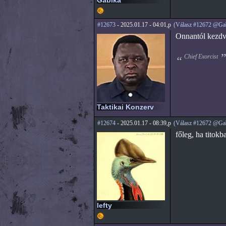
Gabika
#12673
- 2025.01.17 - 04:01,p
(Válasz #12672 @Ga
Onnantól kezdve
Chief Exorcist
Taktikai Konzerv
#12674
- 2025.01.17 - 08:39,p
(Válasz #12672 @Ga
főleg, ha titok
lefty