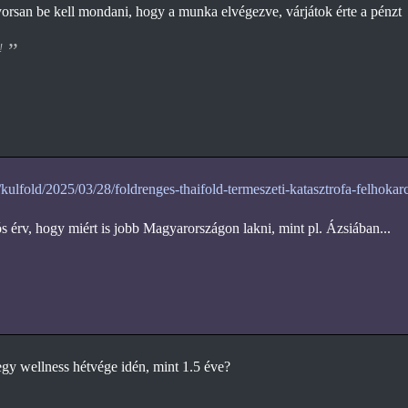
rsan be kell mondani, hogy a munka elvégezve, várjátok érte a pénzt
!
/kulfold/2025/03/28/foldrenges-thaifold-termeszeti-katasztrofa-felhokar
érv, hogy miért is jobb Magyarországon lakni, mint pl. Ázsiában...
egy wellness hétvége idén, mint 1.5 éve?