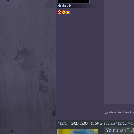
dulakh
Mi voltunk azok,
#12724
- 2025.03.06 - 15:56,cs
(Válasz #12722 @Ga
Youtu
/shF