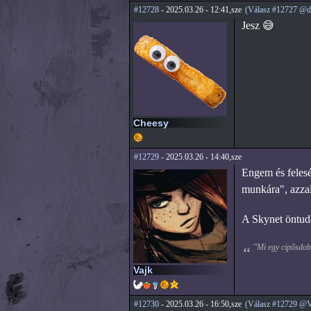
#12728
- 2025.03.26 - 12:41,sze
(Válasz #12727 @d
Jesz 😅
Cheesy
#12729
- 2025.03.26 - 14:40,sze
Engem és felesé
munkára", azzal
A Skynet öntuda
"Mi egy cipősdobo
Vajk
#12730
- 2025.03.26 - 16:50,sze
(Válasz #12729 @V