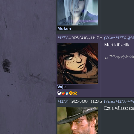
Moken
#12733
- 2025.04.03 - 11:17,cs
(Válasz #12732 @M
Mert kifizetik.
"Mi egy cipősdobo
Vajk
#12734
- 2025.04.03 - 11:23,cs
(Válasz #12733 @Va
Ezt a választ s