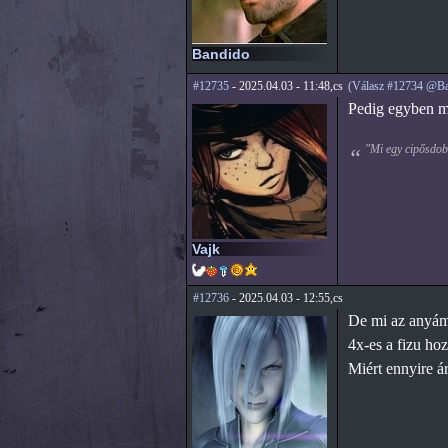
Bandido
#12735
- 2025.04.03 - 11:48,cs
(Válasz #12734 @Ba
Pedig egyben meg
"Mi egy cipősdobo
Vajk
#12736
- 2025.04.03 - 12:55,cs
De mi az anyámé
4x-es a fizu ho
Miért ennyire á