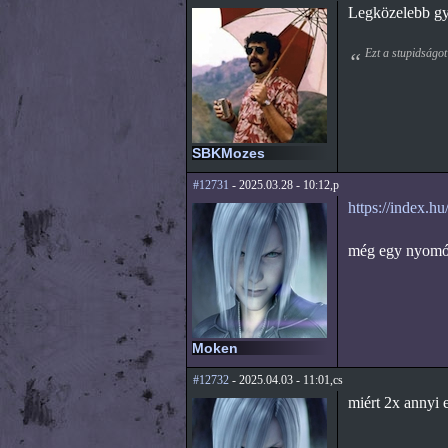
Legközelebb gyo
Ezt a stupidságot
SBKMozes
#12731
- 2025.03.28 - 10:12,p
https://index.hu
még egy nyomós 
Moken
#12732
- 2025.04.03 - 11:01,cs
miért 2x annyi 