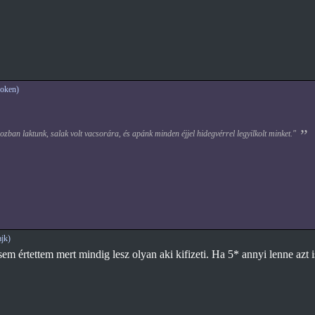
oken)
zban laktunk, salak volt vacsorára, és apánk minden éjjel hidegvérrel legyilkolt minket."
jk)
osem értettem mert mindig lesz olyan aki kifizeti. Ha 5* annyi lenne azt