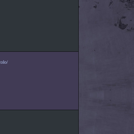
colo/