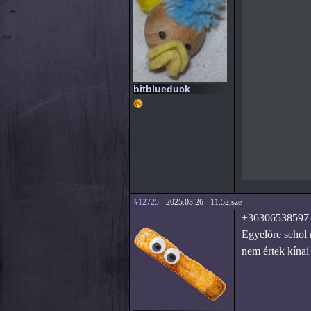
bitblueduck
#12725
- 2025.03.26 - 11:52,sze
+36306538597
Egyelőre sehol 
nem értek kínai