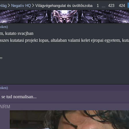
Ugrás a
…
ilág
Negatív HQ
Világvégehangulat és üvöltőszoba
1
423
424
tartalomra
oken)
m, kutato svacjban
szes kutatasi projekt lopas, altalaban valami kelet ejropai egyetem, kuta
oken)
se tud normalisan...
mNRM