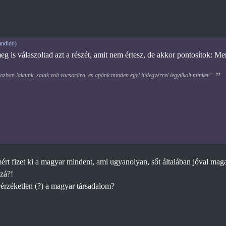
ndido)
 is válaszoltad azt a részét, amit nem értesz, de akkor pontosítok: Mert
zban laktunk, salak volt vacsorára, és apánk minden éjjel hidegvérrel legyilkolt minket."
rt fizet ki a magyar mindent, ami ugyanolyan, sőt általában jóval mag
zzá?!
rérzéketlen (?) a magyar társadalom?