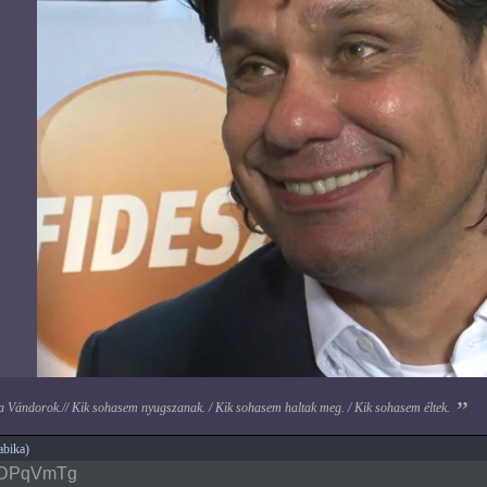
 a Vándorok.// Kik sohasem nyugszanak. / Kik sohasem haltak meg. / Kik sohasem éltek.
bika)
UDPqVmTg