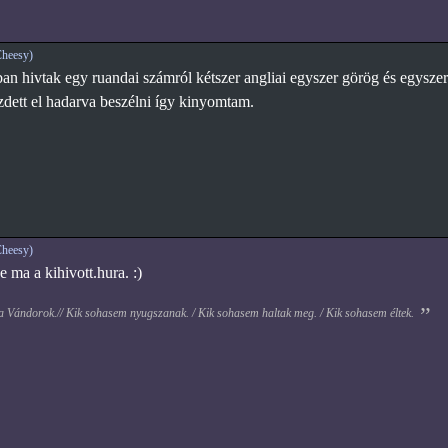
heesy)
n hivtak egy ruandai számról kétszer angliai egyszer görög és egyszer
zdett el hadarva beszélni így kinyomtam.
heesy)
e ma a kihivott.hura. :)
 a Vándorok.// Kik sohasem nyugszanak. / Kik sohasem haltak meg. / Kik sohasem éltek.