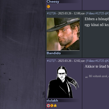
Cheesy
#12726
- 2025.03.26 - 12:00,sze
(Válasz #12725 @C
Ebben a hónapba
egy kínai nő ke
Bandido
#12727
- 2025.03.26 - 12:02,sze
(Válasz #12725 @C
Akkor te írtad b
Mi voltunk azok,
dulakh