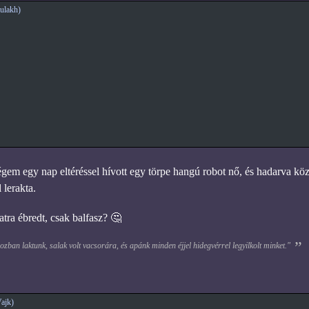
ulakh)
gem egy nap eltéréssel hívott egy törpe hangú robot nő, és hadarva kö
 lerakta.
tra ébredt, csak balfasz? 🤔
zban laktunk, salak volt vacsorára, és apánk minden éjjel hidegvérrel legyilkolt minket."
ajk)