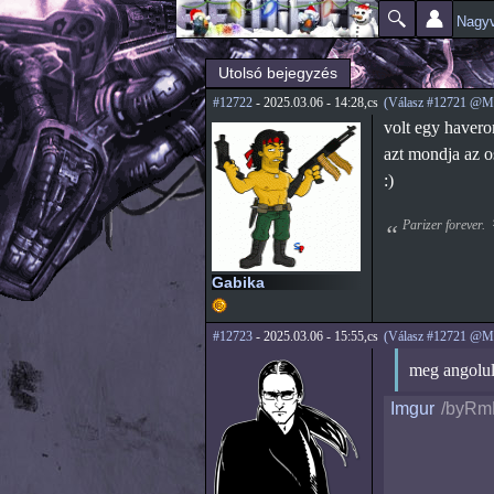
Nagyv
Főmenü
Jelenlegi hely
Utolsó bejegyzés
#12722
- 2025.03.06 - 14:28,cs
(Válasz #12721 @M
volt egy havero
azt mondja az os
:)
Parizer forever.
Gabika
#12723
- 2025.03.06 - 15:55,cs
(Válasz #12721 @M
meg angolul 
Imgur
/byR