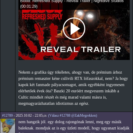
Blood: Refreshed Supply - Reveal Trailer | Nightdive Studios
(
00:01:29
)
Nekem a grafika úgy tökéletes, ahogy van, de prémium árhoz
prémium remaszter kéne csilivili RTX lófaszokkal, nem? Ja hogy
kapok két fanmade pályacsomagot, amik egyébként ingyenesen
elérhetőek évek óta? Baszki 20 euróért megveszem inkább a
Cultic mindkét részét és még marad valami másra is,
megmagyarázhatatlan idiotizmus az egész.
#12789
- 2025.10.02 - 22:05,cs
(Válasz #12788 @ZakMegrekken)
nem hangzik jól. egy dolog rajongónak lenni, meg egy másik
baleknak. mondjuk az is egy üzleti modell, hogy ugyanazt kiadják