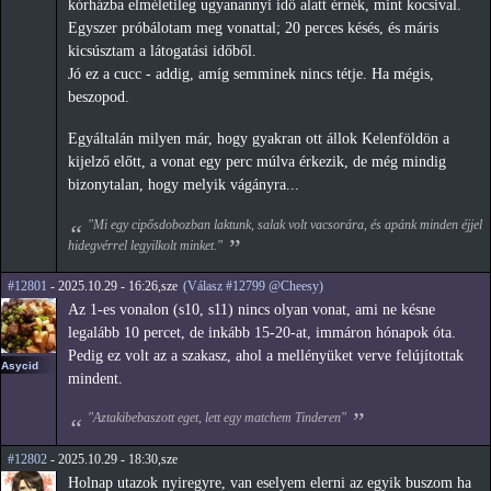
kórházba elméletileg ugyanannyi idő alatt érnék, mint kocsival.
Egyszer próbálotam meg vonattal; 20 perces késés, és máris
kicsúsztam a látogatási időből.
Jó ez a cucc - addig, amíg semminek nincs tétje. Ha mégis,
beszopod.
Egyáltalán milyen már, hogy gyakran ott állok Kelenföldön a
kijelző előtt, a vonat egy perc múlva érkezik, de még mindig
bizonytalan, hogy melyik vágányra...
"Mi egy cipősdobozban laktunk, salak volt vacsorára, és apánk minden éjjel
hidegvérrel legyilkolt minket."
#12801
- 2025.10.29 - 16:26,sze
(Válasz #12799 @Cheesy)
Az 1-es vonalon (s10, s11) nincs olyan vonat, ami ne késne
legalább 10 percet, de inkább 15-20-at, immáron hónapok óta.
Pedig ez volt az a szakasz, ahol a mellényüket verve felújítottak
Asycid
mindent.
"Aztakibebaszott eget, lett egy matchem Tinderen"
#12802
- 2025.10.29 - 18:30,sze
Holnap utazok nyiregyre, van eselyem elerni az egyik buszom ha