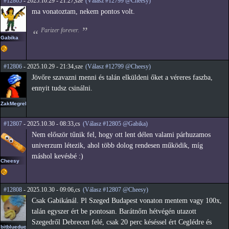
#12805
- 2025.10.29 - 21:27,sze
(Válasz #12799 @Cheesy)
ma vonatoztam, nekem pontos volt.
Parizer forever.
Gabika
#12806
- 2025.10.29 - 21:34,sze
(Válasz #12799 @Cheesy)
Jövőre szavazni menni és talán elküldeni őket a véreres faszba,
ennyit tudsz csinálni.
ZakMegrekken
#12807
- 2025.10.30 - 08:33,cs
(Válasz #12805 @Gabika)
Nem először tűnik fel, hogy ott lent délen valami párhuzamos
univerzum létezik, ahol több dolog rendesen működik, míg
máshol kevésbé :)
Cheesy
#12808
- 2025.10.30 - 09:06,cs
(Válasz #12807 @Cheesy)
Csak Gabikánál. Pl Szeged Budapest vonaton mentem vagy 100x,
talán egyszer ért be pontosan. Barátnőm hétvégén utazott
Szegedről Debrecen felé, csak 20 perc késéssel ért Ceglédre és
bitblueduck