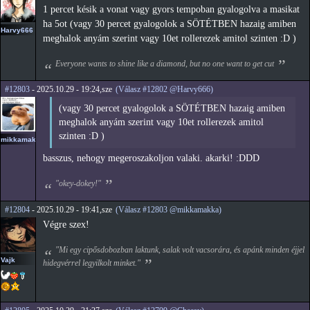
1 percet késik a vonat vagy gyors tempoban gyalogolva a masikat
ha 5ot (vagy 30 percet gyalogolok a SÖTÉTBEN hazaig amiben
Harvy666
meghalok anyám szerint vagy 10et rollerezek amitol szinten :D )
Everyone wants to shine like a diamond, but no one want to get cut
#12803
- 2025.10.29 - 19:24,sze
(Válasz #12802 @Harvy666)
(vagy 30 percet gyalogolok a SÖTÉTBEN hazaig amiben
meghalok anyám szerint vagy 10et rollerezek amitol
szinten :D )
mikkamakka
basszus, nehogy megeroszakoljon valaki. akarki! :DDD
"okey-dokey!"
#12804
- 2025.10.29 - 19:41,sze
(Válasz #12803 @mikkamakka)
Végre szex!
"Mi egy cipősdobozban laktunk, salak volt vacsorára, és apánk minden éjjel
Vajk
hidegvérrel legyilkolt minket."