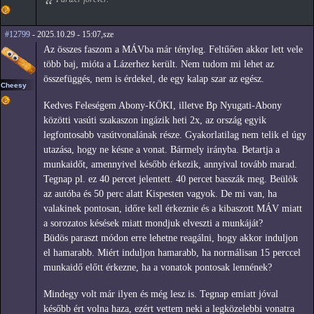
#12799
- 2025.10.29 - 15:07,sze
Az összes faszom a MÁVba már tényleg. Feltűően akkor lett vele
több baj, mióta a Lázerhez került. Nem tudom mi lehet az
összefüggés, nem is érdekel, de egy kalap szar az egész.
Cheesy
Kedves Feleségem Abony-KÖKI, illetve Bp Nyugati-Abony
közötti vasúti szakaszon ingázik heti 2x, az ország egyik
legfontosabb vasútvonalának része. Gyakorlatilag nem telik el úgy
utazása, hogy ne késne a vonat. Bármely irányba. Betartja a
munkaidőt, amennyivel később érkezik, annyival tovább marad.
Tegnap pl. ez 40 percet jelentett. 40 percet basszák meg. Beülök
az autóba és 50 perc alatt Kispesten vagyok. De mi van, ha
valakinek pontosan, időre kell érkeznie és a kibaszott MÁV miatt
a sorozatos késések miatt mondjuk elveszti a munkáját?
Büdös paraszt módon erre lehetne reagálni, hogy akkor induljon
el hamarabb. Miért induljon hamarabb, ha normálisan 15 perccel
munkaidő előtt érkezne, ha a vonatok pontosak lennének?
Mindegy volt már ilyen és még lesz is. Tegnap emiatt jóval
később ért volna haza, ezért vettem neki a legközelebbi vonatra