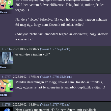
2022-ben vettem 3 évre előfizetést. Találjátok ki, mikor járt le:
tegnap :D
Dante
Na, de a "viccet" félretéve, 11k egy hónapra már nagyon nehezen
éri meg úgy, hogy nem játszunk túl sokat. Adieu!
(Annyian próbálták lemondani tegnap az előfizetést, hogy kresselt
a szerverük.)
#12786
- 2025.10.02 - 16:48,cs
(Válasz #12785 @Dante)
ez ennyire váratlan volt?
Moken
#12787
- 2025.10.02 - 17:35,cs
(Válasz #12786 @Moken)
Minden streamingen ez megy, szóval nem. Inkább az ironikus,
hogy egyszerre járt le az enyém és kapásból duplázták a díjat :D
Dante
#12788
- 2025.10.02 - 18:19,cs
(Válasz #12787 @Dante)
Nem akartak megtartani. :D Én nem értem, mit csinálnak