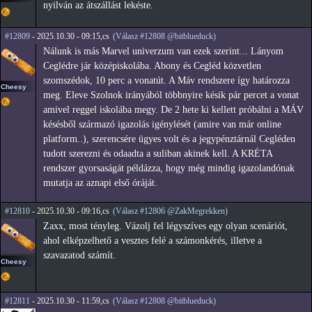
nyilván az átszállást lekéste.
#12809
- 2025.10.30 - 09:15,cs
(Válasz #12808 @bitblueduck)
Nálunk is más Marvel univerzum van ezek szerint... Lányom
Ceglédre jár középiskolába. Abony és Cegléd közvetlen
szomszédok, 10 perc a vonatút. A Máv rendszere így határozza
Cheesy
meg. Eleve Szolnok irányából többnyire késik pár percet a vonat
amivel reggel iskolába megy. De 2 hete ki kellett próbálni a MÁV
késésből származó igazolás igénylését (amire van már online
platform..), szerencsére ügyes volt és a jegypénztárnál Cegléden
tudott szerezni és odaadta a suliban akinek kell. A KRÉTA
rendszer gyorsaságát példázza, hogy még mindig igazolandónak
mutatja az aznapi első óráját.
#12810
- 2025.10.30 - 09:16,cs
(Válasz #12806 @ZakMegrekken)
Zaxx, most tényleg. Vázolj fel légyszíves egy olyan scenáriót,
ahol elképzelhető a vesztes felé a számonkérés, illetve a
szavazatod számít.
Cheesy
#12811
- 2025.10.30 - 11:59,cs
(Válasz #12808 @bitblueduck)