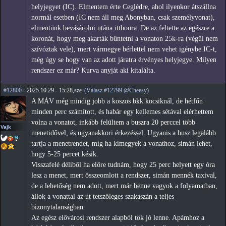
helyjegyet (IC). Elmentem érte Ceglédre, ahol ilyenkor átszállna
normál esetben (IC nem áll meg Abonyban, csak személyvonat),
elmentünk bevásárolni utána itthonra. De az feltette az egészre a
koronát, hogy meg akarták büntetni a vonaton 25k-ra (végül nem
szívóztak vele), mert vármegye bérlettel nem vehet igénybe IC-t,
még úgy se hogy van az adott járatra érvényes helyjegye. Milyen
rendszer ez már? Kurva anyját aki kitalálta.
#12800
- 2025.10.29 - 15:28,sze
(Válasz #12799 @Cheesy)
A MÁV még mindig jobb a koszos bkk kocsiknál, de hétfőn
minden perc számított, és habár egy kellemes sétával elérhettem
volna a vonatot, inkább felültem a buszra 20 perccel több
Vajk
menetidővel, és ugyanakkori érkezéssel. Ugyanis a busz legalább
tartja a menetrendet, míg ha kimegyek a vonathoz, simán lehet,
hogy 5-25 percet késik.
Visszafelé déliből ha előre tudnám, hogy 25 perc helyett egy óra
lesz a menet, mert összeomlott a rendszer, simán mennék taxival,
de a lehetőség nem adott, mert már benne vagyok a folyamatban,
állok a vonattal az út tetszőleges szakaszán a teljes
bizonytalanságban.
Az egész elővárosi rendszer alapból tök jó lenne. Apámhoz a