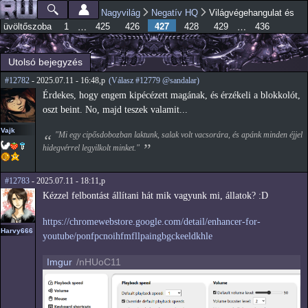
Ugrás a
Nagyvilág
Negatív HQ
Világvégehangulat és
Főmenü
Jelenlegi hely
tartalomra
427
…
…
üvöltőszoba
1
425
426
428
429
436
Utolsó bejegyzés
#12782
- 2025.07.11 - 16:48,p
(Válasz #12779 @sandalar)
Érdekes, hogy engem kipécézett magának, és érzékeli a blokkolót,
oszt beint. No, majd teszek valamit...
Vajk
"Mi egy cipősdobozban laktunk, salak volt vacsorára, és apánk minden éjjel
hidegvérrel legyilkolt minket."
#12783
- 2025.07.11 - 18:11,p
Kézzel felbontást állítani hát mik vagyunk mi, állatok? :D
https://chromewebstore.google.com/detail/enhancer-for-
Harvy666
youtube/ponfpcnoihfmfllpaingbgckeeldkhle
Imgur
/nHUoC11