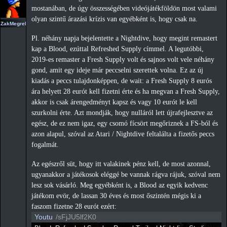
mostanában, de úgy összességében videójátékföldön most valami
olyan szintű árazási krízis van egyébként is, hogy csak na.
ZakMegrekken
Pl. néhány napja bejelentette a Nightdive, hogy megint remastert
kap a Blood, ezúttal Refreshed Supply címmel. A legutóbbi,
2019-es remaster a Fresh Supply volt és sajnos volt vele néhány
gond, amit egy ideje már peccselni szerettek volna. Ez az új
kiadás a peccs tulajdonképpen, de wait: a Fresh Supply 8 eurós
ára helyett 28 eurót kell fizetni érte és ha megvan a Fresh Supply,
akkor is csak árengedményt kapsz és vagy 10 eurót le kell
szurkolni érte. Azt mondják, hogy nulláról lett újrafejlesztve az
egész, de ez nem igaz, egy csomó fícsört megőriznek a FS-ból és
azon alapul, szóval az Atari / Nightdive feltalálta a fizetős peccs
fogalmát.
Az egészről süt, hogy itt valakinek pénz kell, de most azonnal,
ugyanakkor a játékosok eléggé be vannak rágva rájuk, szóval nem
lesz sok vásárló. Meg egyébként is, a Blood az egyik kedvenc
játékom evör, de lassan 30 éves és most őszintén mégis ki a
faszom fizetne 28 eurót ezért:
Youtu
/sFjJU5lf2K0