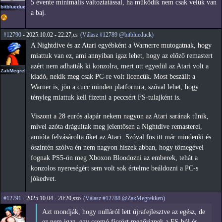
5 évente minimális változtatással, ha működik nem csak velük van
bitblueduck
a baj.
#12790
- 2025.10.02 - 22:27,cs
(Válasz #12789 @bitblueduck)
A Nightdive és az Atari egyébként a Warnerre mutogatnak, hogy
miattuk van ez, ami annyiban igaz lehet, hogy az előző remastert
azért nem adhatták ki konzolra, mert ott egyedül az Atari volt a
ZakMegrekken
kiadó, nekik meg csak PC-re volt licencük. Most beszállt a
Warner is, jön a cucc minden platformra, szóval lehet, hogy
tényleg miattuk kell fizetni a peccsért FS-tulajként is.
Viszont a 28 eurós alapár nekem nagyon az Atari sarának tűnik,
mivel azóta drágultak meg jelentősen a Nightdive remasterei,
amióta felvásárolta őket az Atari. Szóval fos itt már mindenki és
őszintén szólva én nem nagyon hiszek abban, hogy tömegével
fognak PS5-ön meg Xboxon Bloodozni az emberek, tehát a
konzolos nyereségért sem volt sok értelme beáldozni a PC-s
jókedvet.
#12791
- 2025.10.04 - 20:20,szo
(Válasz #12788 @ZakMegrekken)
Azt mondják, hogy nulláról lett újrafejlesztve az egész, de
ez nem igaz, egy csomó fícsört megőriznek a FS-ból és