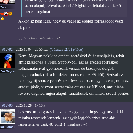
azon alapul, szóval az Atari / Nightdive feltalálta a fizetős
Zoo
peccs fogalmát.
Akkor az nem igaz, hogy ez végre az eredeti forráskódot veszi
alapul?
Sors bona, nihil aliud.
#12792
- 2025.10.04 - 20:55,szo
(Válasz #12791 @Zoo)
Nem. Megvan nekik az eredeti forráskód és használják is, tehát
amit kiszednek a Fresh Supply-ból, azt az eredeti forráskód
felhasználásával gyömöszölik vissza, de bizonyos dolgok
ZakMegrekken
megmaradnak (pl. a hit detection marad az FS-ből). Szóval ez
nem egy új source port és nem lesz pontosan ugyanolyan, mint az
eredeti játék, viszont szerencsére ott van az NBlood, ami hiába
reverse engineeringen alapul, fanatikusok csinálták, szóval pontos.
#12793
- 2025.10.28 - 17:13,k
basszus, mindig azzal huztak az agyunkat, hogy ugy nezunk ki
mintha testverek lennenk! az egyik legjobb szivu srac akit
ismertem. es csak 48 volt!!! mijafasz? =(
mikkamakka