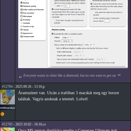
Everyone wants to shine like a diamond, but no one want to get cut
#12784
- 2025.09.26 - 13:10,p
Áramszünet van. Utcán a trafóban 3 macskát meg egy borzot
találtak. Vagyis azoknak a tetemét. Lolwtf.
bitblueduck
#12785
- 2025.10.02 - 16:16,cs
Qrva MS tegnap duplájára emelte a Gamepass Ultimate árát.