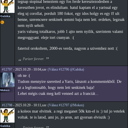
tegnap stopinal beneztem egy fos ferde keresztezodesben a
keresztben jovot, es elindultam. hatul kaptam el a yarissal egy
eleg uj corollat, pordult 180 fokot, egy idos holgy es egy ff ult
Gabika
benne, szerencsere senkinek semmi baja nem lett. erdekes, legzsak
nem nyilt seholt.
yaris valszeg totalkaros, jobb 1 ajto nem nyilik, szerintem valami
megroggyant. eleje tort csunyan. :(
fatertol orokoltem, 2000-es verda, nagyon a szivemhez nott :(
Parizer forever.
#12797
- 2025.10.29 - 10:04,sze
(Válasz #12796 @Gabika)
oh ne :(
Tudom mennyire szeretted a Yaris, látszott a kommentekből. De
az a legfontosabb, hogy nem lett senkinek baja!
Moken
Lehet mégis csak meg kell venned azt a franciát...
#12798
- 2025.10.29 - 10:11,sze
(Válasz #12797 @Moken)
a koleos mar elvittek. a regi meganet 50k km-el is :) tul jo vetelek
voltak. te is latod, ami jo, jo aron, azt gyorsan elviszik :)
Gabika
Parizer forever.