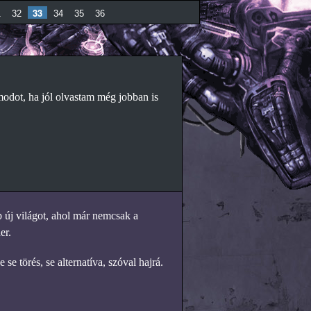
33
1
32
34
35
36
odot, ha jól olvastam még jobban is
p új világot, ahol már nemcsak a
er.
 törés, se alternatíva, szóval hajrá.