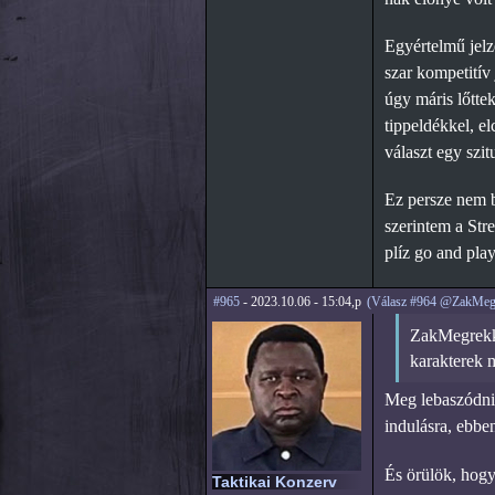
Egyértelmű jelz
szar kompetitív 
úgy máris lőtte
tippeldékkel, el
választ egy szit
Ez persze nem b
szerintem a Str
plíz go and play
#965
- 2023.10.06 - 15:04,p
(Válasz #964 @ZakMeg
ZakMegrekke
karakterek m
Meg lebaszódni 
indulásra, ebbe
És örülök, hogy
Taktikai Konzerv