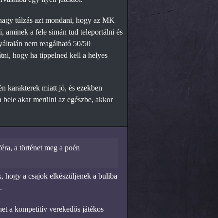
 nagy túlzás azt mondani, hogy az MK
, aminek a fele simán tud teleportálni és
yáltalán nem reagálható 50/50
tni, hogy ha tippelned kell a helyes
n karakterek miatt jó, és ezekben
n bele akar merülni az egészbe, akkor
éra, a történet meg a poén
, hogy a csajok elkészüljenek a buliba
.
het a kompetitív verekedős játékos