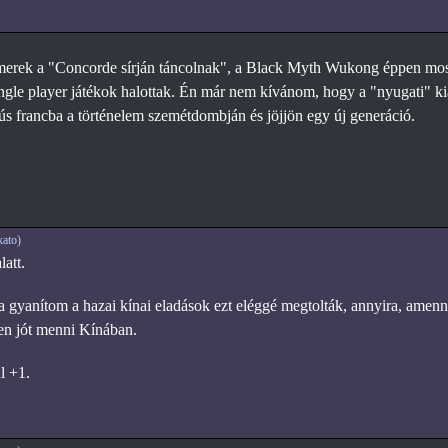
rek a "Concorde sírján táncolnak", a Black Myth Wukong éppen most te
ingle player játékok halottak. Én már nem kívánom, hogy a "nyugati" k
ús francba a történelem szemétdombján és jöjjön egy új generáció.
ato)
latt.
gyanítom a hazai kínai eladások ezt eléggé megtolták, annyira, amenn
yen jót menni Kínában.
l +1.