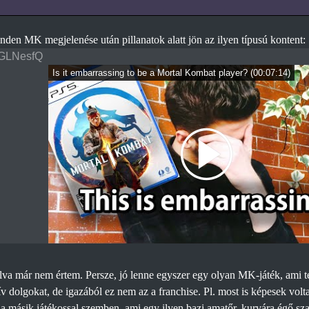
den MK megjelenése után pillanatok alatt jön az ilyen típusú kontent:
GLNesfQ
Is it embarrassing to be a Mortal Kombat player?
(
00:07:14
)
lva már nem értem. Persze, jó lenne egyszer egy olyan MK-játék, ami t
v dolgokat, de igazából ez nem az a franchise. Pl. most is képesek volta
 a másik játékossal szemben, ami egy ilyen bazi amatőr, kurvára égő szar