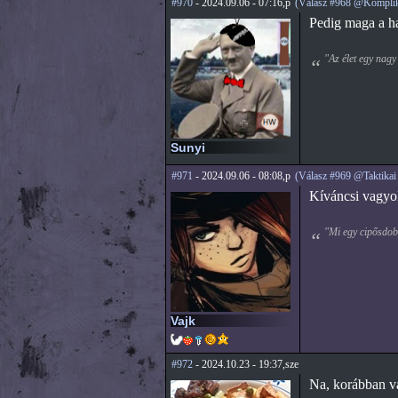
#970
- 2024.09.06 - 07:16,p
(Válasz #968 @Komplik
Pedig maga a h
"Az élet egy nagy
Sunyi
#971
- 2024.09.06 - 08:08,p
(Válasz #969 @Taktikai
Kíváncsi vagyo
"Mi egy cipősdobo
Vajk
#972
- 2024.10.23 - 19:37,sze
Na, korábban va