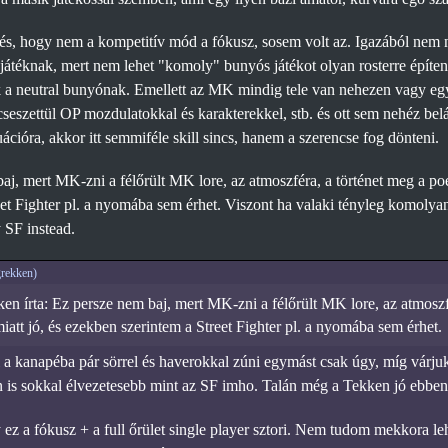
és, hogy nem a kompetitív mód a fókusz, sosem volt az. Igazából nem
játéknak, mert nem lehet "komoly" bunyós játékot olyan rosterre építeni
k a neutral bunyónak. Emellett az MK mindig tele van nehezen vagy eg
cseszettül OP mozdulatokkal és karakterekkel, stb. és ott sem nehéz belá
uációra, akkor itt semmiféle skill sincs, hanem a szerencse fog dönteni.
aj, mert MK-zni a félőrült MK lore, az atmoszféra, a történet meg a poé
eet Fighter pl. a nyomába sem érhet. Viszont ha valaki tényleg komolya
 SF instead.
rekken)
n írta: Ez persze nem baj, mert MK-zni a félőrült MK lore, az atmoszf
iatt jó, és ezekben szerintem a Street Fighter pl. a nyomába sem érhet.
a kanapéba pár sörrel és haverokkal zúni egymást csak úgy, míg várjuk
n is sokkal élvezetesebb mint az SF imho. Talán még a Tekken jó ebben
 ez a fókusz + a full őrület single player sztori. Nem tudom mekkora le