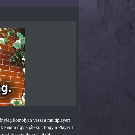
ényleg komolyan veszi a multiplayert
k kiadni úgy a játékot, hogy a Player 1-
vashiba egy ilyen játéktól.