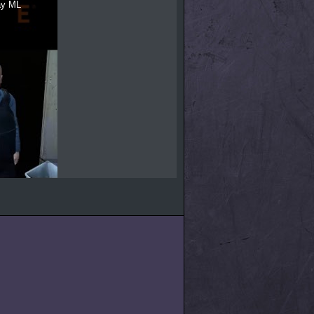
way ML