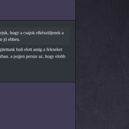
juk, hogy a csajok elkészüljenek a
n jó ebben.
tettunk buli elott amig a feleseket
rban. a pojjen persze az, hogy elobb