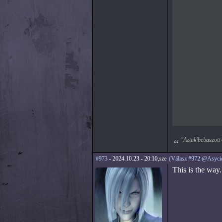
"Aztakibebaszott 
#973
- 2024.10.23 - 20:10,sze
(Válasz #972 @Asyci
This is the way.