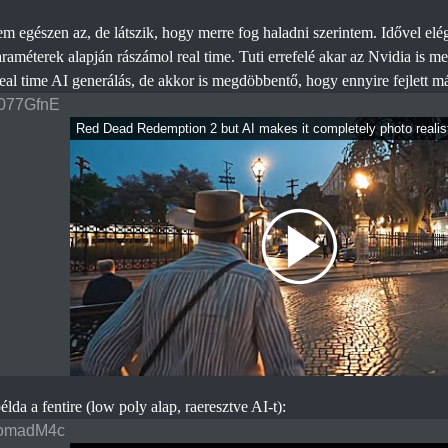
em egészen az, de látszik, hogy merre fog haladni szerintem. Idővel elég
améterek alapján rászámol real time. Tuti errefelé akar az Nvidia is me
eal time AI generálás, de akkor is megdöbbentő, hogy ennyire fejlett má
077GfnE
Red Dead Redemption 2 but AI makes it completely photo realis
példa a fentire (low poly alap, raeresztve AI-t):
omadM4c