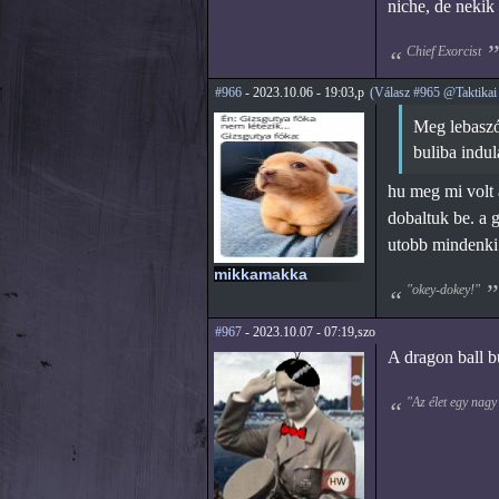
niche, de nekik 
Chief Exorcist
#966
- 2023.10.06 - 19:03,p
(Válasz #965 @Taktikai
Meg lebaszó
buliba indu
hu meg mi volt a
dobaltuk be. a 
utobb mindenki 
mikkamakka
"okey-dokey!"
#967
- 2023.10.07 - 07:19,szo
A dragon ball b
"Az élet egy nagy