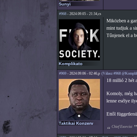
Sunyi
#968
- 2024.09.05 - 21:34,cs
Miközben a game
mint tudjuk a s
Tűnjenek el a b
Komplikato
#969
- 2024.09.06 - 02:46,p
(Válasz #968 @Komplik
18 millió 2 hét a
Komoly, még ha 
lenne esélye il
Ettől függetlenü
Taktikai Konzerv
Chief Exorcist