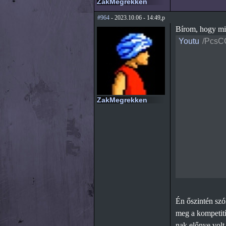
ZakMegrekken
#964
- 2023.10.06 - 14:49,p
Bírom, hogy min
Youtu
/PcsC
ZakMegrekken
Én őszintén szó
meg a kompetití
nak előnye volt