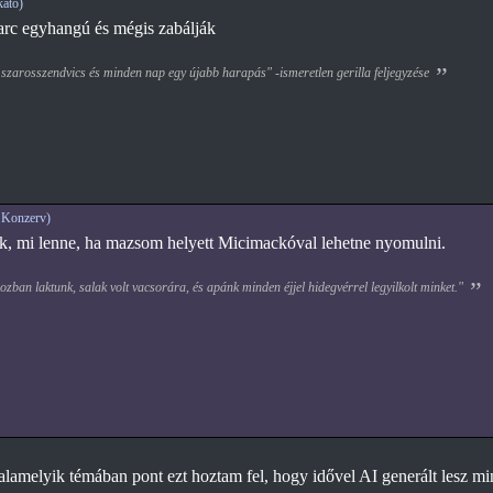
ato)
arc egyhangú és mégis zabálják
 szarosszendvics és minden nap egy újabb harapás" -ismeretlen gerilla feljegyzése
 Konzerv)
k, mi lenne, ha mazsom helyett Micimackóval lehetne nyomulni.
zban laktunk, salak volt vacsorára, és apánk minden éjjel hidegvérrel legyilkolt minket."
lamelyik témában pont ezt hoztam fel, hogy idővel AI generált lesz min