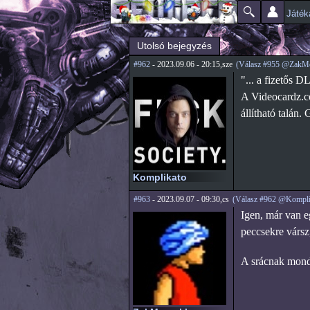
Játék
Főmenü
Jelenlegi hely
Utolsó bejegyzés
#962
- 2023.09.06 - 20:15,sze
(Válasz #955 @ZakM
"... a fizetős D
A Videocardz.co
állítható talán
Komplikato
#963
- 2023.09.07 - 09:30,cs
(Válasz #962 @Kompli
Igen, már van e
peccsekre vársz
A srácnak mondj