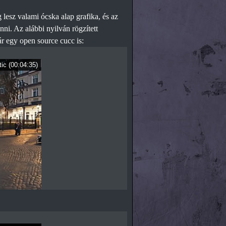
 lesz valami ócska alap grafika, és az
nni. Az alábbi nyilván rögzített
r egy open source cucc is:
tic
(
00:04:35
)