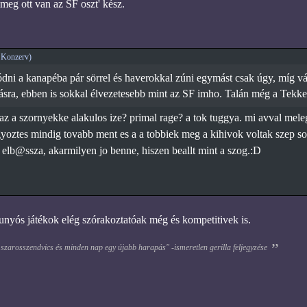
meg ott van az SF oszt' kész.
 Konzerv)
dni a kanapéba pár sörrel és haverokkal zúni egymást csak úgy, míg vár
lásra, ebben is sokkal élvezetesebb mint az SF imho. Talán még a Tekke
z a szornyekke alakulos ize? primal rage? a tok tuggya. mi avval melegi
gyoztes mindig tovabb ment es a a tobbiek meg a kihivok voltak szep so
elb@ssza, akarmilyen jo benne, hiszen beallt mint a szog.:D
unyós játékok elég szórakoztatóak még és kompetitivek is.
 szarosszendvics és minden nap egy újabb harapás" -ismeretlen gerilla feljegyzése