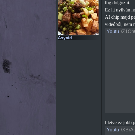
fog dolgozni.
Ez itt nyilván n
AI chip majd par
videóból, nem r
Youtu
/Z1On
Asycid
Illetve ez jobb 
Youtu
/XBrA