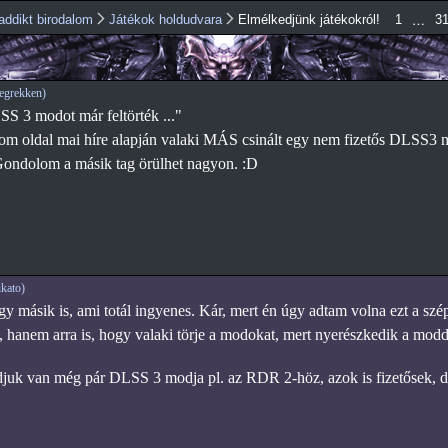
Ugrás a
…
addikt birodalom
Játékok holdudvara
Elmélkedjünk játékokról!
1
3
tartalomra
egrekken)
LSS 3 modot már feltörték ..."
m oldal mai híre alapján valaki MÁS csinált egy nem fizetős DLSS3 m
. Gondolom a másik tag örülhet nagyon. :D
kato)
gy másik is, ami totál ingyenes. Kár, mert én úgy adtam volna ezt a szé
, hanem arra is, hogy valaki törje a modokat, mert nyerészkedik a modd
uk van még pár DLSS 3 modja pl. az RDR 2-höz, azok is fizetősek, de se