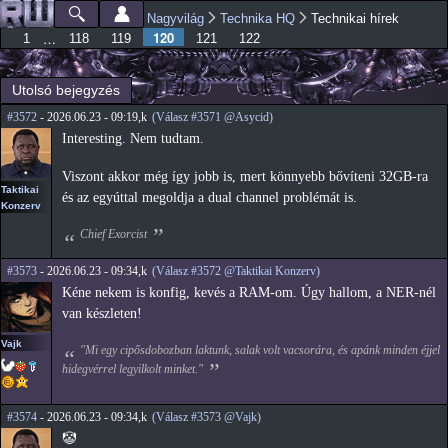
Ugrás a
Nagyvilág
Technika HQ
Technikai hírek
Főmenü
Jelenlegi hely
tartalomra
120
…
1
118
119
121
122
Utolsó bejegyzés
#3572
- 2026.06.23 - 09:19,k
(Válasz #3571 @Asycid)
Interesting. Nem tudtam.
Viszont akkor még így jobb is, mert könnyebb bővíteni 32GB-ra
Taktikai
és az egyúttal megoldja a dual channel problémát is.
Konzerv
Chief Exorcist
#3573
- 2026.06.23 - 09:34,k
(Válasz #3572 @Taktikai Konzerv)
Kéne nekem is konfig, kevés a RAM-om. Úgy hallom, a NER-nél
van készleten!
Vajk
"Mi egy cipősdobozban laktunk, salak volt vacsorára, és apánk minden éjjel
hidegvérrel legyilkolt minket."
#3574
- 2026.06.23 - 09:34,k
(Válasz #3573 @Vajk)
🤡