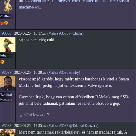
https://videocardz.com/newz/french-retailer-mocks-e1039-steam-
machine-wi...
Chiller
#3586
- 2026.06.25 - 16:17,cs
(Válasz #3585 @Chiller)
sajnos nem elég cuki
lefty
#3587
- 2026.06.25 - 16:29,cs
(Válasz #3586 @lefty)
viszont az jó kérdés, hogy miért nincs barebones kivitel a Steam
Machine-ből, pedig ha jól emlékszem a Valve ígérte is
Taktikai
Csomóan írják, hogy van otthon elfekvőben RAM-uk meg SSD-
Konzerv
jük amit bele tudnának pattintani, és lehetne olcsóbb a gép.
Chief Exorcist
#3588
- 2026.06.25 - 17:35,cs
(Válasz #3587 @Taktikai Konzerv)
Mert nem tarthatnak raktárkészletet, és nem maradhat rajtuk. A