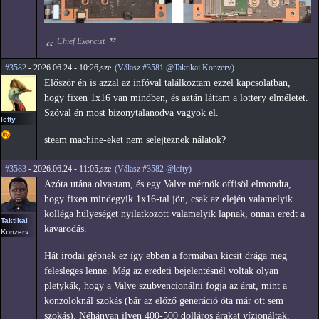
Chief Exorcist
#3582
- 2026.06.24 - 10:26,sze
(Válasz #3581 @Taktikai Konzerv)
Először én is azzal az infóval találkoztam ezzel kapcsolatban,
hogy fixen 1x16 van mindben, és aztán láttam a lottery elméletet.
Szóval én most bizonytalanodva vagyok el.
lefty
steam machine-eket nem selejteznek nálatok?
#3583
- 2026.06.24 - 11:05,sze
(Válasz #3582 @lefty)
Azóta utána olvastam, és egy Valve mérnök offisöl elmondta,
hogy fixen mindegyik 1x16-tal jön, csak az elején valamelyik
kolléga hülyeséget nyilatkozott valamelyik lapnak, onnan eredt a
Taktikai
kavarodás.
Konzerv
Hát irodai gépnek ez így ebben a formában kicsit drága meg
felesleges lenne. Még az eredeti bejelentésnél voltak olyan
pletykák, hogy a Valve szubvencionálni fogja az árat, mint a
konzoloknál szokás (bár az előző generáció óta már ott sem
szokás). Néhányan ilyen 400-500 dolláros árakat vízionáltak,