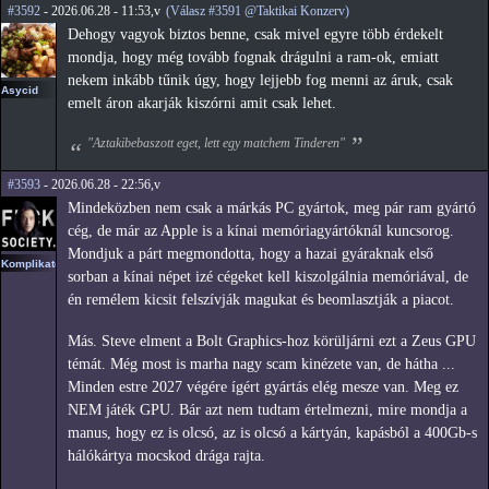
#3592
- 2026.06.28 - 11:53,v
(Válasz #3591 @Taktikai Konzerv)
Dehogy vagyok biztos benne, csak mivel egyre több érdekelt
mondja, hogy még tovább fognak drágulni a ram-ok, emiatt
nekem inkább tűnik úgy, hogy lejjebb fog menni az áruk, csak
Asycid
emelt áron akarják kiszórni amit csak lehet.
"Aztakibebaszott eget, lett egy matchem Tinderen"
#3593
- 2026.06.28 - 22:56,v
Mindeközben nem csak a márkás PC gyártok, meg pár ram gyártó
cég, de már az Apple is a kínai memóriagyártóknál kuncsorog.
Mondjuk a párt megmondotta, hogy a hazai gyáraknak első
Komplikato
sorban a kínai népet izé cégeket kell kiszolgálnia memóriával, de
én remélem kicsit felszívják magukat és beomlasztják a piacot.
Más. Steve elment a Bolt Graphics-hoz körüljárni ezt a Zeus GPU
témát. Még most is marha nagy scam kinézete van, de hátha ...
Minden estre 2027 végére ígért gyártás elég mesze van. Meg ez
NEM játék GPU. Bár azt nem tudtam értelmezni, mire mondja a
manus, hogy ez is olcsó, az is olcsó a kártyán, kapásból a 400Gb-s
hálókártya mocskod drága rajta.