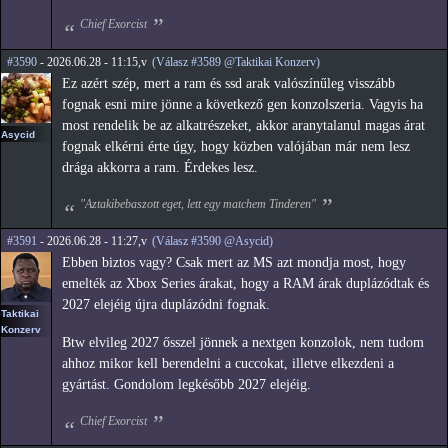
Chief Exorcist
#3590
- 2026.06.28 - 11:15,v
(Válasz #3589 @Taktikai Konzerv)
Ez azért szép, mert a ram és ssd arak valószínűleg visszább
fognak esni mire jönne a következő gen konzolszeria. Vagyis ha
most rendelik be az alkatrészeket, akkor aranytalanul magas árat
Asycid
fognak elkérni érte úgy, hogy közben valójában már nem lesz
drága akkorra a ram. Érdekes lesz.
"Aztakibebaszott eget, lett egy matchem Tinderen"
#3591
- 2026.06.28 - 11:27,v
(Válasz #3590 @Asycid)
Ebben biztos vagy? Csak mert az MS azt mondja most, hogy
emelték az Xbox Series árakat, hogy a RAM árak duplázódtak és
2027 elejéig újra duplázódni fognak.
Taktikai
Konzerv
Btw elvileg 2027 ősszel jönnek a nextgen konzolok, nem tudom
ahhoz mikor kell berendelni a cuccokat, illetve elkezdeni a
gyártást. Gondolom legkésőbb 2027 elejéig.
Chief Exorcist