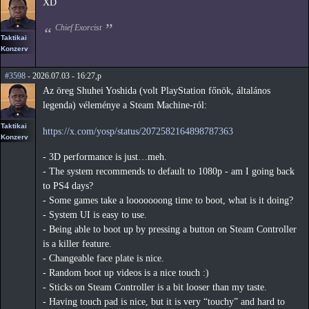
XD
Chief Exorcist
Taktikai
Konzerv
#3598
- 2026.07.03 - 16:27,p
Az öreg Shuhei Yoshida (volt PlayStation főnök, általános
legenda) véleménye a Steam Machine-ról:
Taktikai
https://x.com/yosp/status/2072582164898787363
Konzerv
- 3D performance is just…meh.
- The system recommends to default to 1080p - am I going back
to PS4 days?
- Some games take a looooooong time to boot, what is it doing?
- System UI is easy to use.
- Being able to boot up by pressing a button on Steam Controller
is a killer feature.
- Changeable face plate is nice.
- Random boot up videos is a nice touch :)
- Sticks on Steam Controller is a bit looser than my taste.
- Having touch pad is nice, but it is very “touchy” and hard to