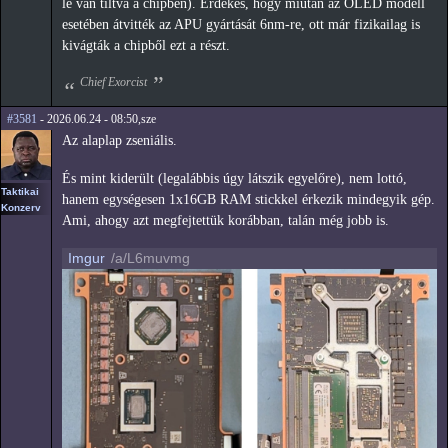
le van tiltva a chipben). Érdekes, hogy miután az OLED modell
esetében átvitték az APU gyártását 6nm-re, ott már fizikailag is
kivágták a chipből ezt a részt.
Chief Exorcist
#3581
- 2026.06.24 - 08:50,sze
Az alaplap zseniális.
És mint kiderült (legalábbis úgy látszik egyelőre), nem lottó,
Taktikai
hanem egységesen 1x16GB RAM stickkel érkezik mindegyik gép.
Konzerv
Ami, ahogy azt megfejtettük korábban, talán még jobb is.
Imgur
/a/L6muvmg