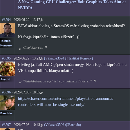
A New Gaming GPU Challenger: Bolt Graphics Takes Aim at
NVIDIA
#3594
- 2026.06.29 - 13:17,h
BTW akkor elvileg a SteamOS már elvileg szabadon telepíthető?
Ki fogja kipróbálni innen először? :))
Taktikai
Konzerv
Chief Exorcist
#3595
- 2026.06.29 - 13:23,h
(Válasz #3594 @Taktikai Konzerv)
Elvileg ja, full AMD gépen simán megy. Nem fogom kipróbálni a
VR kompatibilitás hiánya miatt :(
Asycid
"Aztakibebaszott eget, lett egy matchem Tinderen"
#3596
- 2026.07.03 - 10:35,p
https://chaser.com.au/entertainment/playstation-announces-
controllers-will-now-be-single-use-only/
Bandido
#3597
- 2026.07.03 - 10:43,p
(Válasz #3596 @Bandido)