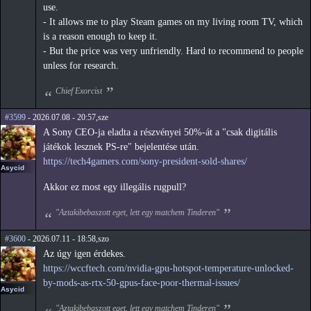
use.
- It allows me to play Steam games on my living room TV, which
is a reason enough to keep it.
- But the price was very unfriendly. Hard to recommend to people
unless for research.
Chief Exorcist
#3599
- 2026.07.08 - 20:57,sze
A Sony CEO-ja eladta a részvényei 50%-át a "csak digitális
játékok lesznek PS-re" bejelentése után.
https://tech4gamers.com/sony-president-sold-shares/
Asycid
Akkor ez most egy illegális rugpull?
"Aztakibebaszott eget, lett egy matchem Tinderen"
#3600
- 2026.07.11 - 18:58,szo
Az úgy igen érdekes.
https://wccftech.com/nvidia-gpu-hotspot-temperature-unlocked-
by-mods-as-rtx-50-gpus-face-poor-thermal-issues/
Asycid
"Aztakibebaszott eget, lett egy matchem Tinderen"