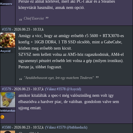
Persze ez almát körtével, mert aki PC-t akar és a Steames
Konzerv
könyvtárát használni, annak nem opció.
Chief Exorcist
#3578
- 2026.06.23 - 10:33,k
Amúgy a vicc, hogy az amúgy erősebb r5 5600 + RTX3070-es
konfig + 16GB DDR4, 1 TB SSD olcsóbb, mint a GabeCube,
közben meg erősebb nem kicsit.
Asycid
SZVSZ nem kellett volna az AM5-höz ragaszkodniuk, AM4-el
ugyanennyi pénzért erősebb lett volna a gép (milyen ironikus).
Persze ja, többet fogyaszt.
"Aztakibebaszott eget, lett egy matchem Tinderen"
#3579
- 2026.06.23 - 10:37,k
(Válasz #3578 @Asycid)
amikor kitalálták a spec-t még valószinűleg nem volt igy
elbaszódva a hardver piac, de valóban. gondolom valve sem
ujjong emiatt.
bitblueduck
#3580
- 2026.06.23 - 10:52,k
(Válasz #3579 @bitblueduck)