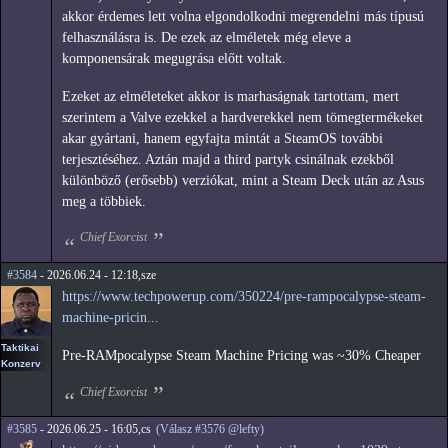
akkor érdemes lett volna elgondolkodni megrendelni más típusú
felhasználásra is. De ezek az elméletek még eleve a
komponensárak megugrása előtt voltak.
Ezeket az elméleteket akkor is marhaságnak tartottam, mert
szerintem a Valve ezekkel a hardverekkel nem tömegtermékeket
akar gyártani, hanem egyfajta mintát a SteamOS további
terjesztéséhez. Aztán majd a third partyk csinálnak ezekből
különböző (erősebb) verziókat, mint a Steam Deck után az Asus
meg a többiek.
Chief Exorcist
#3584
- 2026.06.24 - 12:18,sze
https://www.techpowerup.com/350224/pre-rampocalypse-steam-
machine-pricin...
Taktikai
Pre-RAMpocalypse Steam Machine Pricing was ~30% Cheaper
Konzerv
Chief Exorcist
#3585
- 2026.06.25 - 16:05,cs
(Válasz #3576 @lefty)