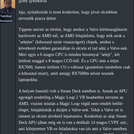
@asy @kiskacsa
Jaja, nyilatkozták is most konkrétan, hogy jóval olcsóbban
Taktikai
tervezték piacra dobni.
Konzerv
Tippem szerint az történt, hogy amikor a Valve körbeszaglászott
hardverért az AMD-nél, az AMD felajánlotta, hogy mik azok a
"selejtes" (kihozatal miatt visszavágott) chipek, amiket a
következő években garantáltan és olcsón el tud adni a Valve-nek.
Mert ugye a 6 magos CPU is minden bizonnyal "selejt", két
letiltott maggal a 8 magos CCD-ből. És a GPU sem a teljes
RX7600, hanem letiltott CU-s változat (gondolom ismételten csak
a kihozatal miatt), amit amúgy RX7600m néven tesznek
laptopokba.
A helyzet hasonló volt a Steam Deck esetében is. Annak az APU
egységét eredetileg a Magic Leap 2 VR headsethez tervezte az
AMD, viszont miután a Magic Leap végül nem rendelt belőle
eleget, felajánlották a dizájnt a Valve-nek. Tehát a Valve ott is
ráment az olcsón átvehető lepattanóra. Konkrétan az alap Steam
Deck APU-jában még ott is van a dedikált 14 magos CVPE asic,
ami kifejezetten VR-os feladatokra van (és ami a Valve esetében