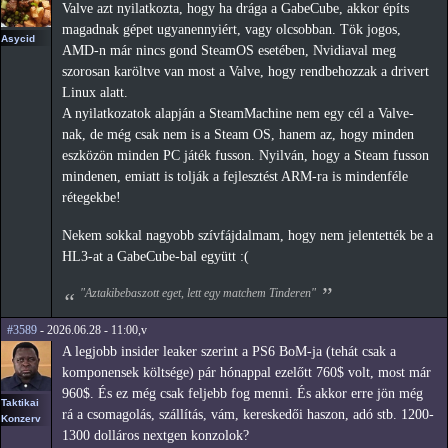
Valve azt nyilatkozta, hogy ha drága a GabeCube, akkor építs
magadnak gépet ugyanennyiért, vagy olcsobban. Tök jogos,
Asycid
AMD-n már nincs gond SteamOS esetében, Nvidiaval meg
szorosan karöltve van most a Valve, hogy rendbehozzak a drivert
Linux alatt.
A nyilatkozatok alapján a SteamMachine nem egy cél a Valve-
nak, de még csak nem is a Steam OS, hanem az, hogy minden
eszközön minden PC játék fusson. Nyilván, hogy a Steam fusson
mindenen, emiatt is tolják a fejlesztést ARM-ra is mindenféle
rétegekbe!
Nekem sokkal nagyobb szívfájdalmam, hogy nem jelentették be a
HL3-at a GabeCube-bal együtt :(
"Aztakibebaszott eget, lett egy matchem Tinderen"
#3589
- 2026.06.28 - 11:00,v
A legjobb insider leaker szerint a PS6 BoM-ja (tehát csak a
komponensek költsége) pár hónappal ezelőtt 760$ volt, most már
960$. És ez még csak feljebb fog menni. És akkor erre jön még
Taktikai
rá a csomagolás, szállítás, vám, kereskedői haszon, adó stb. 1200-
Konzerv
1300 dolláros nextgen konzolok?