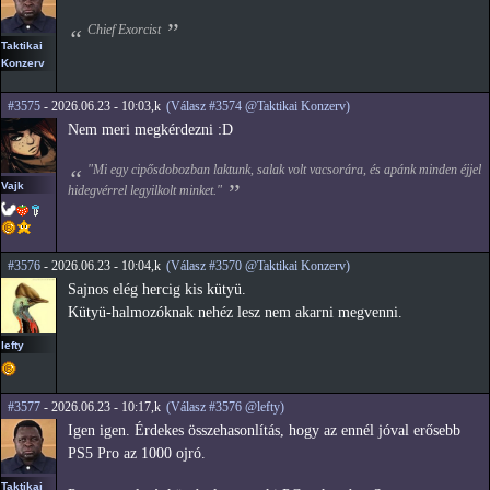
Chief Exorcist
Taktikai
Konzerv
#3575
- 2026.06.23 - 10:03,k
(Válasz #3574 @Taktikai Konzerv)
Nem meri megkérdezni :D
"Mi egy cipősdobozban laktunk, salak volt vacsorára, és apánk minden éjjel
Vajk
hidegvérrel legyilkolt minket."
#3576
- 2026.06.23 - 10:04,k
(Válasz #3570 @Taktikai Konzerv)
Sajnos elég hercig kis kütyü.
Kütyü-halmozóknak nehéz lesz nem akarni megvenni.
lefty
#3577
- 2026.06.23 - 10:17,k
(Válasz #3576 @lefty)
Igen igen. Érdekes összehasonlítás, hogy az ennél jóval erősebb
PS5 Pro az 1000 ojró.
Taktikai