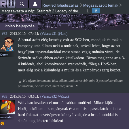
Ugrás a
Rewired főhadiszállás
Megszavazott témák
Főmenü
Jelenlegi hely
tartalomra
2
Megszavazta a nép: Starcraft 2 Legacy of the...
1
Utolsó bejegyzés
#32
- 2015.09.15 - 07:42,k
(Válasz #31 @Lou)
A brutal azért elég kemény volt az SC2-ben, mondjuk én csak a
kampány után álltam neki a multinak, szóval lehet, hogy az ott
begyűjtött tapasztalatokkal most simán végig tudnám vinni, de
Doom
őszintén szólva ebben erősen kételkedem. Biztos meglenne az a 3-
4 küldetés, ahol komolyabban szenvednék, főleg a HotS-ban,
mert elég sok a különbség a multis és a kampányos zerg között.
Ha olyan kommentet látsz tőlem, amit kevesebb, mint 5 perccel korábban
posztoltam, ne olvasd el, mert még írom.
#33
- 2015.09.15 - 08:10,k
(Válasz #32 @Zaxx)
WoL-ban kezdtem el normálisabban multizni. Mikor kijött a
HotS, nekültem a kampánynak és a multis tapasztalatok miatt a
hard fokozat nevetségesen könnyű volt, de a brutal móddal is
sandalar
simán meg lehetett bírkózni.