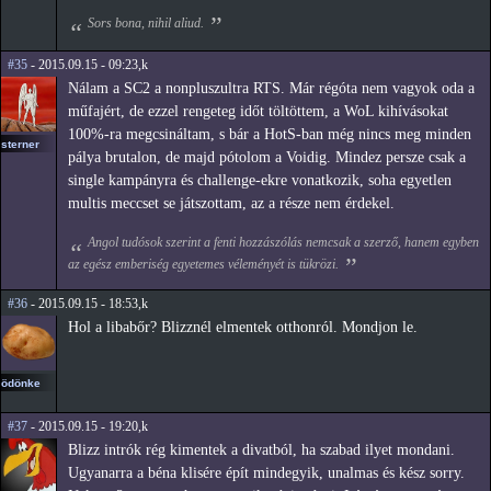
Sors bona, nihil aliud.
#35
- 2015.09.15 - 09:23,k
Nálam a SC2 a nonpluszultra RTS. Már régóta nem vagyok oda a
műfajért, de ezzel rengeteg időt töltöttem, a WoL kihívásokat
100%-ra megcsináltam, s bár a HotS-ban még nincs meg minden
sterner
pálya brutalon, de majd pótolom a Voidig. Mindez persze csak a
single kampányra és challenge-ekre vonatkozik, soha egyetlen
multis meccset se játszottam, az a része nem érdekel.
Angol tudósok szerint a fenti hozzászólás nemcsak a szerző, hanem egyben
az egész emberiség egyetemes véleményét is tükrözi.
#36
- 2015.09.15 - 18:53,k
Hol a libabőr? Blizznél elmentek otthonról. Mondjon le.
ödönke
#37
- 2015.09.15 - 19:20,k
Blizz intrók rég kimentek a divatból, ha szabad ilyet mondani.
Ugyanarra a béna klisére épít mindegyik, unalmas és kész sorry.