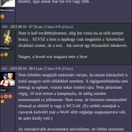
klisétől. Igaz annak már hat éve vagy több.
Mastodon
#40
- 2015.09.16 - 07:26,sze
(Válasz #38 @Zaxx)
Nem is kell továbbfejleszteni, elég lett volna ha az előd szintjét
hozza... SZVSZ a hots is épphogy csak megütötte a 'kötelezően'
elvárható szintet, de a wol... hát szóval egy blizzardtól édeskevés.
Chiller
Naigen, a brood war magasra tette a lécet.
#41
- 2015.09.16 - 09:11,sze
(Válasz #38 @Zaxx)
Nem feltétlen megújult eszköztárt vártam, ha emiatt hátrányból is
indul anagyot szóló elődökkel szemben. A rágógumididaktika ami
belengi az egészet, viszont sokat rombol rajta. Nem játszottam
Zoo
végig, 10 órát tettem a kampányba, de addig minden
momentumát ez jellemezte. Nem rossz, de bizonyos szempontból
elmarad az elődtől is vagy a WC3-tól. (Ez utóbbi mondjuk a
csavarok kedvéért már a WoW előtt végképp szappaoperává vált,
de azért király volt.)
Az interaktívabb átvezetéseket üdvözöltem, de többet szerettem