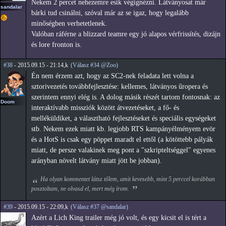
Nekem 2 percet nehezemre esik végignézni. Látványosat már
sandalar
bárki tud csinálni, szóval már az se igaz, hogy legalább
minőségben verhetetlenek.
Valóban ráférne a blizzard teamre egy jó alapos vérfrissítés, dizájn
és lore fronton is.
#38
- 2015.09.15 - 21:14,k
(Válasz #34 @Zoo)
Én nem érzem azt, hogy az SC2-nek feladata lett volna a
sztorivezetés továbbfejlesztése: kellemes, látványos űropera és
szerintem ennyi elég is. A dolog másik részét tartom fontosnak: az
Doom
interaktívabb missziók között átvezetéseket, a fő- és
melléküldiket, a választható fejlesztéseket és speciális egységeket
stb. Nekem ezek miatt kb. legjobb RTS kampányélményem evör
és a HotS is csak egy pöppet maradt el ettől (a kötöttebb pályák
miatt, de persze valakinek meg pont a "szkripteltséggel" egyenes
arányban növelt látvány miatt jött be jobban).
Ha olyan kommentet látsz tőlem, amit kevesebb, mint 5 perccel korábban
posztoltam, ne olvasd el, mert még írom.
#39
- 2015.09.15 - 22:09,k
(Válasz #37 @sandalar)
Azért a Lich King trailer még jó volt, és egy kicsit el is tért a