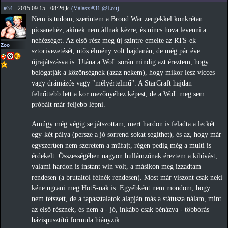
#34
- 2015.09.15 - 08:26,k
(Válasz #31 @Lou)
Nem is tudom, szerintem a Brood War zergekkel konkrétan
picsanehéz, akinek nem állnak kézre, és nincs hova levenni a
nehézséget. Az első rész meg új szintre emelte az RTS-ek
Zoo
sztorivezetését, ütős élmény volt hajdanán, de még pár éve
újrajátszásva is. Utána a WoL során mindig azt éreztem, hogy
belógatják a közönségnek (azaz nekem), hogy mikor lesz vicces
vagy drámázós vagy "mélyértelmű". A StarCraft hajdan
felnőttebb lett a kor mezőnyéhez képest, de a WoL meg sem
próbált már feljebb lépni.
Amúgy még végig se játszottam, mert hardon is feladta a leckét
egy-két pálya (persze a jó sorrend sokat segíthet), és az, hogy már
egyszerűen nem szeretem a műfajt, régen pedig még a multi is
érdekelt. Összességében nagyon hullámzónak éreztem a kihívást,
valami hardon is instant win volt, a másikon meg izzadtam
rendesen (a brutaltól félnék rendesen). Most már viszont csak neki
kéne ugrani meg HotS-nak is. Egyébként nem mondom, hogy
nem tetszett, de a tapasztalatok alapján más a státusza nálam, mint
az első résznek, és nem a - jó, inkább csak bénázva - többórás
bázispusztító formula hiányzik.