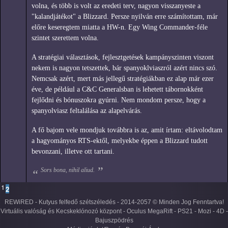
volna, és több is volt az eredeti terv, nagyon visszanyeste a
"kalandjátékot" a Blizzard. Persze nyilván erre számítottam, már
előre keseregtem miatta a HW-n. Egy Wing Commander-féle
szintet szerettem volna.
A stratégiai választások, fejlesztgetések kampányszinten viszont
nekem is nagyon tetszettek, bár spanyoklviaszról azért nincs szó.
Nemcsak azért, mert más jellegű stratégiákban ez alap már ezer
éve, de például a C&C Generalsban is lehetett tábornokként
fejlődni és bónuszokra gyúrni. Nem mondom persze, hogy a
spanyolviasz feltalálása az alapelvárás.
A fő bajom vele mondjuk továbbra is az, amit írtam: eltávolodtam
a hagyományos RTS-ektől, melyekbe éppen a Blizzard tudott
bevonzani, illetve ott tartani.
Sors bona, nihil aliud.
1
2
REWiRED - Kutyus felfedő szétszéledés - 2014-2057 © Minden Jog Fenntartva!
Virtuális valóság és Kecskeklónozó központ - Oculus MegaRift - PS21 - Mozi - 4D -
Bajuszpödrés