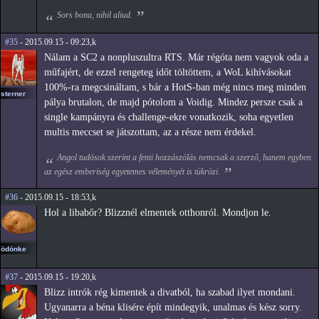
Sors bona, nihil aliud.
#35
- 2015.09.15 - 09:23,k
Nálam a SC2 a nonpluszultra RTS. Már régóta nem vagyok oda a
műfajért, de ezzel rengeteg időt töltöttem, a WoL kihívásokat
100%-ra megcsináltam, s bár a HotS-ban még nincs meg minden
sterner
pálya brutalon, de majd pótolom a Voidig. Mindez persze csak a
single kampányra és challenge-ekre vonatkozik, soha egyetlen
multis meccset se játszottam, az a része nem érdekel.
Angol tudósok szerint a fenti hozzászólás nemcsak a szerző, hanem egyben
az egész emberiség egyetemes véleményét is tükrözi.
#36
- 2015.09.15 - 18:53,k
Hol a libabőr? Blizznél elmentek otthonról. Mondjon le.
ödönke
#37
- 2015.09.15 - 19:20,k
Blizz intrók rég kimentek a divatból, ha szabad ilyet mondani.
Ugyanarra a béna klisére épít mindegyik, unalmas és kész sorry.