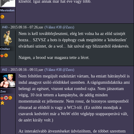
klisétől. Igaz annak már hat éve vagy több.
Mastodon
#40
- 2015.09.16 - 07:26,sze
(Válasz #38 @Zaxx)
Nem is kell továbbfejleszteni, elég lett volna ha az előd szintjét
hozza... SZVSZ a hots is épphogy csak megütötte a 'kötelezően'
elvárható szintet, de a wol... hát szóval egy blizzardtól édeskevés.
Chiller
Naigen, a brood war magasra tette a lécet.
#41
- 2015.09.16 - 09:11,sze
(Válasz #38 @Zaxx)
Nem feltétlen megújult eszköztárt vártam, ha emiatt hátrányból is
indul anagyot szóló elődökkel szemben. A rágógumididaktika ami
belengi az egészet, viszont sokat rombol rajta. Nem játszottam
Zoo
végig, 10 órát tettem a kampányba, de addig minden
momentumát ez jellemezte. Nem rossz, de bizonyos szempontból
elmarad az elődtől is vagy a WC3-tól. (Ez utóbbi mondjuk a
csavarok kedvéért már a WoW előtt végképp szappaoperává vált,
de azért király volt.)
Az interaktívabb átvezetéseket üdvözöltem, de többet szerettem