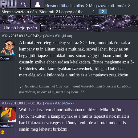
Ugrás a
Rewired főhadiszállás
Megszavazott témák
Főmenü
Jelenlegi hely
tartalomra
2
Megszavazta a nép: Starcraft 2 Legacy of the...
1
Utolsó bejegyzés
#32
- 2015.09.15 - 07:42,k
(Válasz #31 @Lou)
A brutal azért elég kemény volt az SC2-ben, mondjuk én csak a
kampány után álltam neki a multinak, szóval lehet, hogy az ott
begyűjtött tapasztalatokkal most simán végig tudnám vinni, de
Doom
őszintén szólva ebben erősen kételkedem. Biztos meglenne az a 3-
4 küldetés, ahol komolyabban szenvednék, főleg a HotS-ban,
mert elég sok a különbség a multis és a kampányos zerg között.
Ha olyan kommentet látsz tőlem, amit kevesebb, mint 5 perccel korábban
posztoltam, ne olvasd el, mert még írom.
#33
- 2015.09.15 - 08:10,k
(Válasz #32 @Zaxx)
WoL-ban kezdtem el normálisabban multizni. Mikor kijött a
HotS, nekültem a kampánynak és a multis tapasztalatok miatt a
hard fokozat nevetségesen könnyű volt, de a brutal móddal is
sandalar
simán meg lehetett bírkózni.