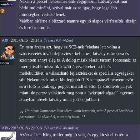
Nekem 2 percet nehezemre esik végignézni. Látványosat már
sandalar
bárki tud csinálni, szóval már az se igaz, hogy legalább
minőségben verhetetlenek.
Valóban ráférne a blizzard teamre egy jó alapos vérfrissítés, dizájn
és lore fronton is.
#38
- 2015.09.15 - 21:14,k
(Válasz #34 @Zoo)
Én nem érzem azt, hogy az SC2-nek feladata lett volna a
sztorivezetés továbbfejlesztése: kellemes, látványos űropera és
szerintem ennyi elég is. A dolog másik részét tartom fontosnak: az
Doom
interaktívabb missziók között átvezetéseket, a fő- és
melléküldiket, a választható fejlesztéseket és speciális egységeket
stb. Nekem ezek miatt kb. legjobb RTS kampányélményem evör
és a HotS is csak egy pöppet maradt el ettől (a kötöttebb pályák
miatt, de persze valakinek meg pont a "szkripteltséggel" egyenes
arányban növelt látvány miatt jött be jobban).
Ha olyan kommentet látsz tőlem, amit kevesebb, mint 5 perccel korábban
posztoltam, ne olvasd el, mert még írom.
#39
- 2015.09.15 - 22:09,k
(Válasz #37 @sandalar)
Azért a Lich King trailer még jó volt, és egy kicsit el is tért a