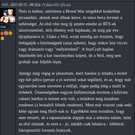
#34
- 2015.09.15 - 08:26,k
(Válasz #31 @Lou)
Nem is tudom, szerintem a Brood War zergekkel konkrétan
picsanehéz, akinek nem állnak kézre, és nincs hova levenni a
nehézséget. Az első rész meg új szintre emelte az RTS-ek
Zoo
sztorivezetését, ütős élmény volt hajdanán, de még pár éve
újrajátszásva is. Utána a WoL során mindig azt éreztem, hogy
belógatják a közönségnek (azaz nekem), hogy mikor lesz vicces
vagy drámázós vagy "mélyértelmű". A StarCraft hajdan
felnőttebb lett a kor mezőnyéhez képest, de a WoL meg sem
próbált már feljebb lépni.
Amúgy még végig se játszottam, mert hardon is feladta a leckét
egy-két pálya (persze a jó sorrend sokat segíthet), és az, hogy már
egyszerűen nem szeretem a műfajt, régen pedig még a multi is
érdekelt. Összességében nagyon hullámzónak éreztem a kihívást,
valami hardon is instant win volt, a másikon meg izzadtam
rendesen (a brutaltól félnék rendesen). Most már viszont csak neki
kéne ugrani meg HotS-nak is. Egyébként nem mondom, hogy
nem tetszett, de a tapasztalatok alapján más a státusza nálam, mint
az első résznek, és nem a - jó, inkább csak bénázva - többórás
bázispusztító formula hiányzik.