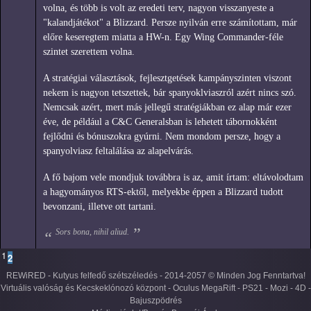
volna, és több is volt az eredeti terv, nagyon visszanyeste a
"kalandjátékot" a Blizzard. Persze nyilván erre számítottam, már
előre keseregtem miatta a HW-n. Egy Wing Commander-féle
szintet szerettem volna.
A stratégiai választások, fejlesztgetések kampányszinten viszont
nekem is nagyon tetszettek, bár spanyoklviaszról azért nincs szó.
Nemcsak azért, mert más jellegű stratégiákban ez alap már ezer
éve, de például a C&C Generalsban is lehetett tábornokként
fejlődni és bónuszokra gyúrni. Nem mondom persze, hogy a
spanyolviasz feltalálása az alapelvárás.
A fő bajom vele mondjuk továbbra is az, amit írtam: eltávolodtam
a hagyományos RTS-ektől, melyekbe éppen a Blizzard tudott
bevonzani, illetve ott tartani.
Sors bona, nihil aliud.
1
2
REWiRED - Kutyus felfedő szétszéledés - 2014-2057 © Minden Jog Fenntartva!
Virtuális valóság és Kecskeklónozó központ - Oculus MegaRift - PS21 - Mozi - 4D -
Bajuszpödrés