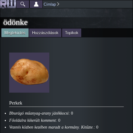
Ugrás a
Címlap
Főmenü
Jelenlegi hely
tartalomra
ödönke
(aktív fül)
Megtekintés
Hozzászólások
Topikok
Elsődleges fülek
Perkek
Bburágó műanyag-arany játékkocsi
: 0
Főoldalra kikerült komment
: 0
Vezetés közben kezében maradt a kormány. Kitűzte.
: 0