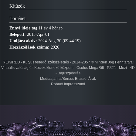
Kitűzők
Történet
Ennyi ideje tag
11 év 4 hónap
Belépett:
2015-Apr-01
Utoljára aktív:
2024-Aug-30 (09:44:19)
Hozzászólások száma:
2926
REWiRED - Kutyus felfedő szétszéledés - 2014-2057 © Minden Jog Fenntartva!
Virtuális valóság és Kecskeklónozó központ - Oculus MegaRift - PS21 - Mozi - 4D
- Bajuszpödrés
Médiaajánlat/Borsós Brassói Árak
Rohadt Impresszum!