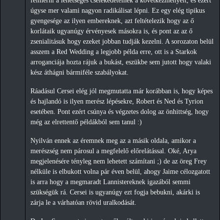
felmérni a lehetséges cselekedeteinek a következményeit, és ezért
úgyse mer valami nagyon radikálisat lépni. Ez egy elég tipikus
gyengesége az ilyen embereknek, azt feltételezik hogy az ő
korlátaik ugyanúgy érvényesek másokra is, és pont az az ő
zsenialitásuk hogy ezeket jobban tudják kezelni. A sorozaton belül
asszem a Red Wedding a legjobb példa erre, ott is a Starkok
arroganciája hozta rájuk a bukást, eszükbe sem jutott hogy valaki
kész áthágni bármiféle szabályokat.
Ráadásul Cersei elég jól megmutatta már korábban is, hogy képes
és hajlandó is ilyen merész lépésekre, Robert és Ned és Tyrion
esetében. Pont ezért csúnya és végzetes dolog az önhittség, hogy
még az elrettentő példákból sem tanul :)
Nyilván ennek az éremnek meg az a másik oldala, amikor a
merészség nem párosul a megfelelő előrelátással. Oké, Arya
megjelenésére tényleg nem lehetett számítani ;) de az öreg Frey
nélküle is elbukott volna pár éven belül, ahogy Jaime célozgatott
is arra hogy a megmaradt Lannistereknek igazából semmi
szükségük rá. Cersei is ugyanúgy ezt fogja bebukni, akárki is
zárja le a várhatóan rövid uralkodását.