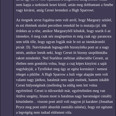
nem kapja a szektások kezei közül, aztán meg dobbantani a fenébe
vagy kivárni, amíg Cersei lerendezi a High Sparrowt.
Az öregnek szvsz fogalma nem volt arról, hogy Margeary színlel,
és ezt életének utolsó perceiben remekül be is mutatja (pl. tök
érdekes az a rész, amikor Margearyből kibukik, hogy szarik ő az
istenekre, ő meg csak néz meglepetten és még csak egy parancsra
sem telik tőle, hogy ugyan fogják már le ezt az istenkáromló
picsát :D). Naivitásának legnagyobb bizonyítéka pont az a nagy
nézés, amikor leesik neki, hogy Cersei itt bizony szopóhintába
rakott mindenkit. Ned Starkhoz méltóan alábecsülte Cerseit, az
életben nem gondolta volna, hogy a csaj képes kinyírni a saját
nagybátyját, a Tyrelleket meg úgy az egész kormányt / nemesi
réteget a piklibe. A High Sparrow a buli vége alapján nem volt
valami nagy játékos, hatalmát nem saját eszének, hanem inkább
Cersei hülyeségének (mellesleg ha eddig nem lett volna
egyértelmű: Cersei is túlcsordult már, egyértelműen meg van
őrülve szegény, hiszen most is hatalmas nagy baromságot csinált)
köszönhette... viszont pont attól volt nagyon jó karakter (Jonathan
Pryce meg pont ezért abszolút zseniális színész), hogy ezt egészen
a legvégéig nem tudtad eldönteni róla.