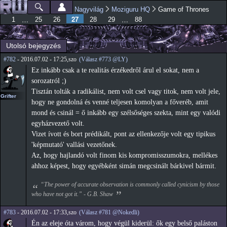
Ugrás a
Nagyvilág
Moziguru HQ
Game of Thrones
Főmenü
Jelenlegi hely
tartalomra
27
…
…
1
25
26
28
29
88
Utolsó bejegyzés
#782
- 2016.07.02 - 17:25,szo
(Válasz #773 @LY)
Ez inkább csak a te realitás érzékedről árul el sokat, nem a
sorozatról ;)
Tisztán tolták a radikálist, nem volt csel vagy titok, nem volt jele,
Grifter
hogy ne gondolná és venné teljesen komolyan a főveréb, amit
mond és csinál = ő inkább egy szélsőséges szekta, mint egy valódi
egyházvezető volt.
Vizet ívott és bort prédikált, pont az ellenkezője volt egy tipikus
'képmutató' vallási vezetőnek.
Az, hogy hajlandó volt finom kis kompromisszumokra, mellékes
ahhoz képest, hogy egyébként simán megcsinált bárkivel bármit.
“The power of accurate observation is commonly called cynicism by those
who have not got it.” - G.B. Shaw
#783
- 2016.07.02 - 17:33,szo
(Válasz #781 @Nokedli)
Én az eleje óta várom, hogy végül kiderül: ők egy belső paláston