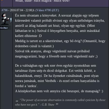
Woah, dude! Such magick! Much wow!
#796
- 2016.07.04 - 22:00,h
(Válasz #790 @LY)
Én nem olvastam a könyveket. A sorozat alapján egy teljesen
kiüresedett valamit próbált elvinni egy olyan szélsőséges irányba,
amiről az átlag halandó azt hiszi, olyan egy egyház. (Mint
Grifter
láthatóan te is.) Szóval ő lényegében benyalta, amit másokkal
kellett elhitetnie :D
Meddig is tartott ez a sikertörténet, egy bő évig? (Onnantól, hogy
érdemben csinál is valamit.)
Szóval tök aranyos, ahogy végtelenül naivan próbálod
megmagyarázni, hogy a főveréb nem volt végtelenül naiv ;)
De a valóságban egy sok ezer éves egyház nyomokban sem
tartalmaz ilyen szép és dicső dolgokat. Ezt vetítik kifelé, a
halandóknak, ennyi. De ha ilyeneket csinálnának, pont olyan
sorsra jutnának, mint Verébék - és ezzel erősen hanyatlásba is
fordul a 'szekta'.
A középkorban nem volt annyira ciki beszopni, de manapság? :)
“The power of accurate observation is commonly called cynicism by those
who have not got it.” - G.B. Shaw