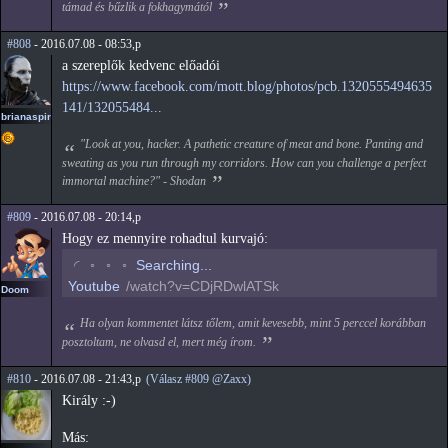
támad és bűzlik a fokhagymától
#808
- 2016.07.08 - 08:53,p
a szereplők kedvenc előadói
https://www.facebook.com/mott.blog/photos/pcb.1320555494635
141/132055484...
brianaspirin
"Look at you, hacker. A pathetic creature of meat and bone. Panting and
sweating as you run through my corridors. How can you challenge a perfect
immortal machine?" - Shodan
#809
- 2016.07.08 - 20:14,p
Hogy ez mennyire rohadtul kurvajó:
◡
◦
◦
◦
Searching...
Youtube
/watch?v=CDjRDwlATSk
Doom
Ha olyan kommentet látsz tőlem, amit kevesebb, mint 5 perccel korábban
posztoltam, ne olvasd el, mert még írom.
#810
- 2016.07.08 - 21:43,p
(Válasz #809 @Zaxx)
Király :-)
Más: