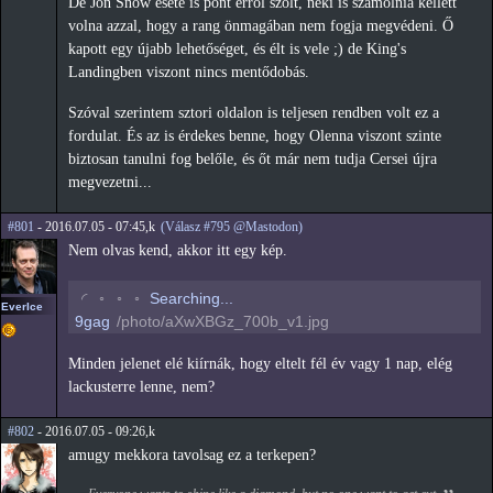
De Jon Snow esete is pont erről szólt, neki is számolnia kellett
volna azzal, hogy a rang önmagában nem fogja megvédeni. Ő
kapott egy újabb lehetőséget, és élt is vele ;) de King's
Landingben viszont nincs mentődobás.
Szóval szerintem sztori oldalon is teljesen rendben volt ez a
fordulat. És az is érdekes benne, hogy Olenna viszont szinte
biztosan tanulni fog belőle, és őt már nem tudja Cersei újra
megvezetni...
#801
- 2016.07.05 - 07:45,k
(Válasz #795 @Mastodon)
Nem olvas kend, akkor itt egy kép.
◡
◦
◦
◦
Searching...
EverIce
9gag
/photo/aXwXBGz_700b_v1.jpg
Minden jelenet elé kiírnák, hogy eltelt fél év vagy 1 nap, elég
lackusterre lenne, nem?
#802
- 2016.07.05 - 09:26,k
amugy mekkora tavolsag ez a terkepen?