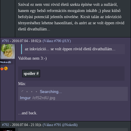
Szóval ez nem vmi rövid életű szekta építése volt a nulláról,
hanem egy belső reformációs mozgalom inkább ;) plusz külső
befolyási potenciál jelentős növelése. Kicsit talán az inkvizíció
térnyeréséhez lehetne hasonlítani, és azért az se volt éppen rövid
életű divathullám...
#791
- 2016.07.04 - 18:02,h
(Válasz #790 @LY)
az inkvizíció... se volt éppen rövid életű divathullám...
Valóban nem 3:-)
Nokedli
spoiler #
Más:
◡
◦
◦
◦
Searching...
Imgur
/cfS2rdU.jpg
...and back.
#792
- 2016.07.04 - 21:10,h
(Válasz #791 @Nokedli)