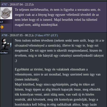
#797
- 2016.07.04 - 22:25,h
Te teljesen mellébeszélsz, és nem is figyelsz a sorozatra sem, és
megint csak az a lényeg hogy egyszer véletlenül tévedtél de az
nem lehet hogy el is ismerd. Majd beszélek veled ha túltetted
LY
magad ezen, addig mindenjókat.
#798
- 2016.07.05 - 00:21,k
(Válasz #797 @LY)
Nem tudom miben tévedtem (nekem senki nem szólt, hogy itt a te
olvasatod/véleményed a szentírás), illetve ki vagy te, hogy ezt
megmond. De ezt ugye nem is sikerült megmondanod, hiszen én
Grifter
érveltem, míg te ide hánytál egy csészényi személyeskedő taknyot
;)
Egyébként az történt, hogy én valakinek elmondtam a
véleményem, mire te azt mondtad, hogy szerinted nem úgy van
(innen indultunk).
Majd közölted, hogy nincs egyházépítés, pedig én tökre azt
hittem, hogy éppen az alig létezőt kaparják össze, meg elkezdik
tök komolyan venni, amit idáig nem, van vadi új és hiteles
vezérük, akit követnek, meg tök komolyan gondolják, hogy a
homlokukra kell billog és elég radikálisak ahhoz, hogy lazán