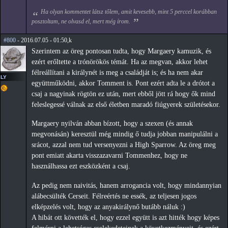
Ha olyan kommentet látsz tőlem, amit kevesebb, mint 5 perccel korábban
posztoltam, ne olvasd el, mert még írom.
#800
- 2016.07.05 - 01:50,k
Szerintem az öreg pontosan tudta, hogy Margaery kamuzik, és
ezért erőltette a trónörökös témát. Ha az megvan, akkor lehet
félreállítani a királynét is meg a családját is; és ha nem akar
LY
együttműködni, akkor Tomment is. Pont ezért adta le a drótot a
csaj a nagyinak rögtön ez után, mert ebből jött rá hogy ők mind
feleslegessé válnak az első életben maradó fiúgyerek születésekor.
Margaery nyilván abban bízott, hogy a szexen (és annak
megvonásán) keresztül még mindig ő tudja jobban manipulálni a
srácot, azzal nem tud versenyezni a High Sparrow. Az öreg meg
pont emiatt akarta visszazavarni Tommenhez, hogy ne
használhassa ezt eszközként a csaj.
Az pedig nem naivitás, hanem arrogancia volt, hogy mindannyian
alábecsülték Cerseit. Félreértés ne essék, az teljesen jogos
elképzelés volt, hogy az anyakirálynő butább náluk :)
A hibát ott követték el, hogy ezzel együtt is azt hitték hogy képes