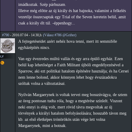
imádkoztak. Szép párhuzam.
Illetve még előtte az új király és hat bajnoka, valamint a felkelés
vezetője összecsaptak egy Trial of the Seven keretein belül, amit
csak a király élt túl. -éppenhogy...
#790
- 2016.07.04 - 14:30,h
(Válasz #786 @Grifter)
A fejtegetéseidet azért nehéz hova tenni, mert itt semmiféle
egyházépítés nincs.
LY
Van egy évezredes múltú vallás és egy arra épülő egyház. Ezen
belül kap lehetőséget a Faith Militant újbóli engedélyezésével a
Sparrow, aki ezt politikai hatalom építésére használja; és ha Cersei
nem lenne bolond, akkor könnyen lehet hogy évszázadokra
szóltak volna a változtatásai.
Nyilván Margaerynek is voltak tervei meg bosszúvágya, de sztem
az öreg pontosan tudta róla, hogy a megtérése színlelt. Viszont
neki ennyi is elég volt, mert rövid távra megvoltak az új
törvények a királyi hatalom befolyásolására; hosszabb távon meg
kb. az első életképes trónörökös után vége lett volna
Margaerynek, mint a botnak.