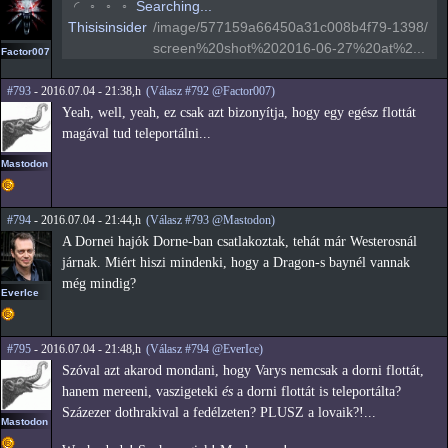
◡
◦
◦
◦
Searching...
Thisisinsider
/image/577159a66450a31c008b4f79-1398/
screen%20shot%202016-06-27%20at%2...
Factor007
#793
- 2016.07.04 - 21:38,h
(Válasz #792 @Factor007)
Yeah, well, yeah, ez csak azt bizonyítja, hogy egy egész flottát
magával tud teleportálni...
Mastodon
#794
- 2016.07.04 - 21:44,h
(Válasz #793 @Mastodon)
A Dornei hajók Dorne-ban csatlakoztak, tehát már Westerosnál
járnak. Miért hiszi mindenki, hogy a Dragon-s baynél vannak
még mindig?
EverIce
#795
- 2016.07.04 - 21:48,h
(Válasz #794 @EverIce)
Szóval azt akarod mondani, hogy Varys nemcsak a dorni flottát,
hanem mereeni, vaszigeteki
és
a dorni flottát is teleportálta?
Százezer dothrakival a fedélzeten? PLUSZ a lovaik?!...
Mastodon