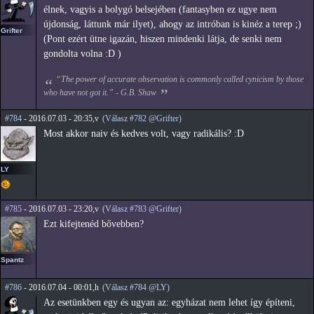
élnek, vagyis a bolygó belsejében (fantasyben ez ugye nem
újdonság, láttunk már ilyet), ahogy az intróban is kinéz a terep ;)
Grifter
(Pont ezért ütne igazán, hiszen mindenki látja, de senki nem
gondolta volna :D )
“The power of accurate observation is commonly called cynicism by those
who have not got it.” - G.B. Shaw
#784
- 2016.07.03 - 20:35,v
(Válasz #782 @Grifter)
Most akkor naiv és kedves volt, vagy radikális? :D
LY
#785
- 2016.07.03 - 23:20,v
(Válasz #783 @Grifter)
Ezt kifejtenéd bővebben?
Spantz
#786
- 2016.07.04 - 00:01,h
(Válasz #784 @LY)
Az esetünkben egy és ugyan az: egyházat nem lehet így építeni,