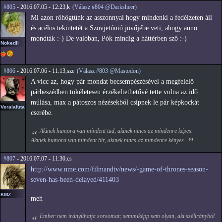
#805
- 2016.07.05 - 12:23,k
(Válasz #804 @Darksheer)
Mi azon röhögtünk az asszonnyal hogy mindenki a fedélzeten áll
és acélos tekintetét a Szovjetúnió jövőjébe veti, ahogy anno
mondták :-) De valóban, Pók mindíg a háttérben sző :-)
Nokedli
#806
- 2016.07.06 - 11:13,sze
(Válasz #803 @Mastodon)
A vicc az, hogy pár mondat becsempészésével a megfelelő
párbeszédben tökéletesen érzékeltethetővé tette volna az idő
múlása, max a pátoszos nézésekből csípnek le pár képkockát
Veralafutas
cserébe.
Akinek humora van mindent tud, akinek nincs az mindenre képes.
Akinek humora van mindent bír, akinek nincs az mindenre kényes.
#807
- 2016.07.07 - 11:30,cs
http://www.nme.com/filmandtv/news/-game-of-thrones-season-
seven-has-been-delayed/411403
KMZ
meh
Ember nem irányíthatja sorsomat; semmiképp sem olyan, aki szélirányból