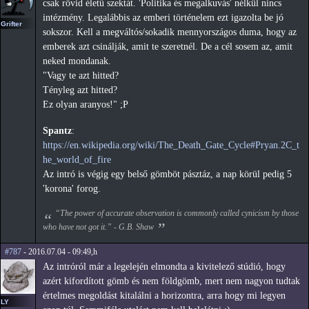
csak rövid életű szektát. 'Politika és megalkuvás' nélkül nincs
intézmény. Legalábbis az emberi történelem ezt igazolta be jó
Grifter
sokszor. Kell a megváltós/sokadik mennyországos duma, hogy az
emberek azt csinálják, amit te szeretnél. De a cél sosem az, amit
neked mondanak.
"Vagy te azt hitted?
Tényleg azt hitted?
Ez olyan aranyos!" ;P
Spantz
:
https://en.wikipedia.org/wiki/The_Death_Gate_Cycle#Pryan.2C_t
he_world_of_fire
Az intró is végig egy belső gömböt pásztáz, a nap körül pedig 5
'korona' forog.
“The power of accurate observation is commonly called cynicism by those
who have not got it.” - G.B. Shaw
#787
- 2016.07.04 - 09:49,h
Az intróról már a legelején elmondta a kivitelező stúdió, hogy
azért kifordított gömb és nem földgömb, mert nem nagyon tudtak
értelmes megoldást kitalálni a horizontra, arra hogy mi legyen
LY