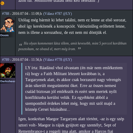
azon túl. Semmiféle utalást nem kell belelátni :)
#788
- 2016.07.04 - 11:09,h
(Válasz #787 @LY)
Utólag még bármit ki lehet találni, nem ez lenne az első sorozat,
ahol így kerekítenék a koncepciót. Valószínűleg erőltetett lenne,
nem is illene a sorozathoz, de ezt nem mi döntjük el.
Doom
Ha olyan kommentet látsz tőlem, amit kevesebb, mint 5 perccel korábban
posztoltam, ne olvasd el, mert még írom.
#789
- 2016.07.04 - 11:56,h
(Válasz #778 @LY)
LY írta: Ráadásul vhol olvastam (én már nem emlékeztem
rá) hogy a Faith Militant létezett korábban is, a
Targaryenek alatt, és akkor csak borzasztó nagy vérengés
Darksheer
árán sikerült megszüntetni őket. Erre az összes nemesi
család biztosan jól emlékszik és ezért sem mertek nyílt
konfliktusba kerülni velük. Ez egyébként abból a
szempontból érdekes lehet még, hogy mit szól majd a
köznép Cersei húzásához...
Igen, konkrétan Maegor Targaryen alatt történt, -az is egy szép
sztori volt- Maegor is rájuk gyújtott egy szentélyt, Sept of
Remembrance-t a reggeli ima alatt, amikor a Harcos fiai