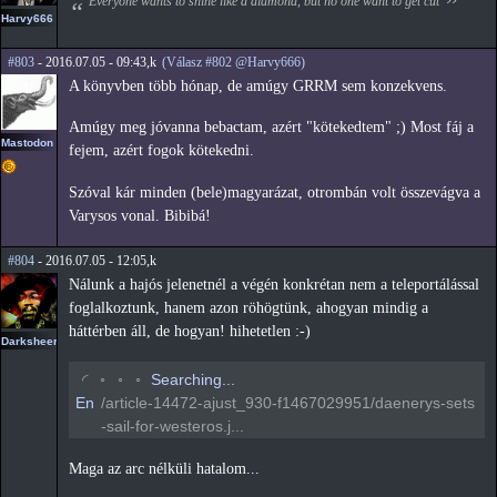
Everyone wants to shine like a diamond, but no one want to get cut
Harvy666
#803
- 2016.07.05 - 09:43,k
(Válasz #802 @Harvy666)
A könyvben több hónap, de amúgy GRRM sem konzekvens.
Amúgy meg jóvanna bebactam, azért "kötekedtem" ;) Most fáj a
Mastodon
fejem, azért fogok kötekedni.
Szóval kár minden (bele)magyarázat, otrombán volt összevágva a
Varysos vonal. Bibibá!
#804
- 2016.07.05 - 12:05,k
Nálunk a hajós jelenetnél a végén konkrétan nem a teleportálással
foglalkoztunk, hanem azon röhögtünk, ahogyan mindig a
háttérben áll, de hogyan! hihetetlen :-)
Darksheer
◡
◦
◦
◦
Searching...
En
/article-14472-ajust_930-f1467029951/daenerys-sets
-sail-for-westeros.j...
Maga az arc nélküli hatalom...