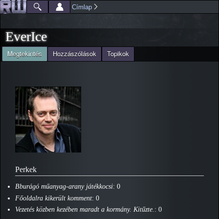
Ugrás a
Címlap
Főmenü
Jelenlegi hely
tartalomra
EverIce
(aktív fül)
Megtekintés
Hozzászólások
Topikok
Elsődleges fülek
Perkek
Bburágó műanyag-arany játékkocsi
: 0
Főoldalra kikerült komment
: 0
Vezetés közben kezében maradt a kormány. Kitűzte.
: 0