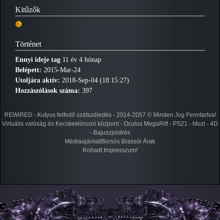
Kitűzők
Történet
Ennyi ideje tag
11 év 4 hónap
Belépett:
2015-Mar-24
Utoljára aktív:
2018-Sep-04 (18:15:27)
Hozzászólások száma:
397
REWiRED - Kutyus felfedő szétszéledés - 2014-2057 © Minden Jog Fenntartva!
Virtuális valóság és Kecskeklónozó központ - Oculus MegaRift - PS21 - Mozi - 4D
- Bajuszpödrés
Médiaajánlat/Borsós Brassói Árak
Rohadt Impresszum!