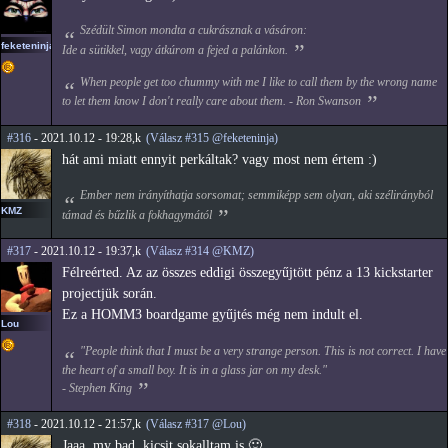
Szédült Simon mondta a cukrásznak a vásáron:
feketeninja
Ide a sütikkel, vagy átkúrom a fejed a palánkon.
When people get too chummy with me I like to call them by the wrong name
to let them know I don't really care about them. - Ron Swanson
#316
- 2021.10.12 - 19:28,k
(Válasz #315 @feketeninja)
hát ami miatt ennyit perkáltak? vagy most nem értem :)
Ember nem irányíthatja sorsomat; semmiképp sem olyan, aki szélirányból
KMZ
támad és bűzlik a fokhagymától
#317
- 2021.10.12 - 19:37,k
(Válasz #314 @KMZ)
Félreérted. Az az összes eddigi összegyűjtött pénz a 13 kickstarter
projectjük során.
Ez a HOMM3 boardgame gyűjtés még nem indult el.
Lou
"People think that I must be a very strange person. This is not correct. I have
the heart of a small boy. It is in a glass jar on my desk."
- Stephen King
#318
- 2021.10.12 - 21:57,k
(Válasz #317 @Lou)
Jaaa, my bad, kicsit sokalltam is 🙂