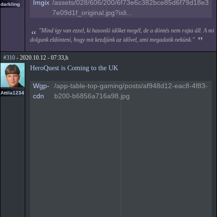
Imgix
/assets/028/606/200/6f73e6c382bce85d6f79d18e3
darkling
7e09d1f_original.jpg?ixli...
"Mind így van ezzel, ki hasonló időket megél, de a döntés nem rajta áll. A mi
dolgunk eldönteni, hogy mit kezdjünk az idővel, ami megadatik nekünk."
#310
- 2020.10.12 - 07:33,h
HeroQuest is Coming to the UK
Wgp-
/app-table-top-gaming/posts/af948d12-eac8-4f83-
Attila1234
cdn
b200-b6856a716a98.jpg