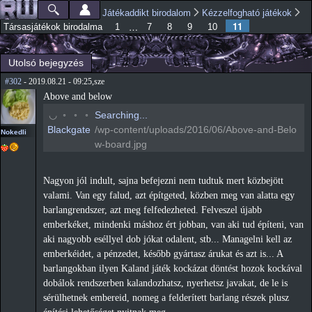
Ugrás a
Játékaddikt birodalom
Kézzelfogható játékok
Főmenü
Jelenlegi hely
tartalomra
11
…
Társasjátékok birodalma
1
7
8
9
10
Utolsó bejegyzés
#302
- 2019.08.21 - 09:25,sze
Above and below
◠
◦
◦
◦
Searching...
Blackgate
/wp-content/uploads/2016/06/Above-and-Belo
Nokedli
w-board.jpg
Nagyon jól indult, sajna befejezni nem tudtuk mert közbejött
valami. Van egy falud, azt építgeted, közben meg van alatta egy
barlangrendszer, azt meg felfedezheted. Felveszel újabb
emberkéket, mindenki máshoz ért jobban, van aki tud építeni, van
aki nagyobb eséllyel dob jókat odalent, stb... Managelni kell az
emberkéidet, a pénzedet, később gyártasz árukat és azt is... A
barlangokban ilyen Kaland játék kockázat döntést hozok kockával
dobálok rendszerben kalandozhatsz, nyerhetsz javakat, de le is
sérülhetnek embereid, nomeg a felderített barlang részek plusz