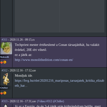
#311
- 2020.11.26 - 09:15,cs
Techpriest mester értékesítené a Conan társasjátékát, ha valakit
érdekel, 20E-ért vihető.
ez a játék az:
Nokedli
http://www.monolithedition.com/conan-en/
#312
- 2020.12.16 - 17:12,sze
Mondjuk ide.
https://hvg.hu/elet/20201216_mariposas_tarsasjatek_kritika_elizab
eth_har...
Chiller
#313
- 2020.12.16 - 17:31,sze
(Válasz #312 @Chiller)
Jó az a Fesztáv, de én 3-4 játék után kiábrándultam belőle, mert