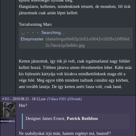
építési lehetőséget nyitnak meg.
Hangulatos, kellemes, mindenkinek tetszett, de mondom, fél órát
játszottunk csak aztán lépni kellett.
Terraforming Mars
◠
◦
◦
◦
Searching...
Ebaymaster
/data/imgs/bb62p1b51n0642v1828x10856d
2c7tece1p3e8dn.jpg
Ketten játszottuk, így tök jó volt, csak irgalmatlanul nagy felület
kellett hozzá. Többen játszva sztem élvezhetetlen lehet. Kábé száz
kis fejlesztés kártyája volt kirakva mindkettőnknek maga elé a
vége felé. Meg egyre több mindent tudtunk csinálni egy körben,
ami tovább lasstja. De így ketten azért fasza volt, csak lassú.
#303
- 2019.08.21 - 18:12,sze
(Válasz #301 @Drotak)
Hm?
Designer James Ernest,
Patrick Rothfuss
damoqles
Ne szabályokat írjá mán, hanem regényt má, baszod!!