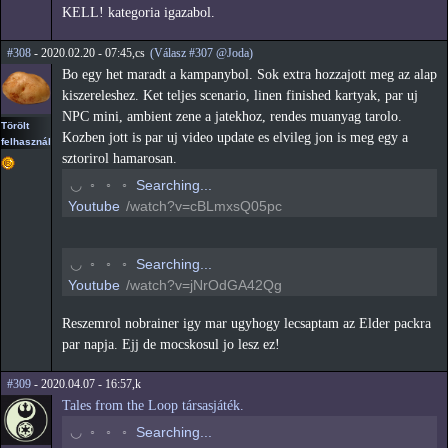
KELL! kategoria igazabol.
#308
- 2020.02.20 - 07:45,cs
(Válasz #307 @Joda)
Bo egy het maradt a kampanybol. Sok extra hozzajott meg az alap
kiszereleshez. Ket teljes scenario, linen finished kartyak, par uj
NPC mini, ambient zene a jatekhoz, rendes muanyag tarolo.
Törölt
Kozben jott is par uj video update es elvileg jon is meg egy a
felhasználó
sztorirol hamarosan.
◠
◦
◦
◦
Searching...
Youtube
/watch?v=cBLmxsQ05pc
◠
◦
◦
◦
Searching...
Youtube
/watch?v=jNrOdGA42Qg
Reszemrol nobrainer igy mar ugyhogy lecsaptam az Elder packra
par napja. Ejj de mocskosul jo lesz ez!
#309
- 2020.04.07 - 16:57,k
Tales from the Loop társasjáték.
◠
◦
◦
◦
Searching...