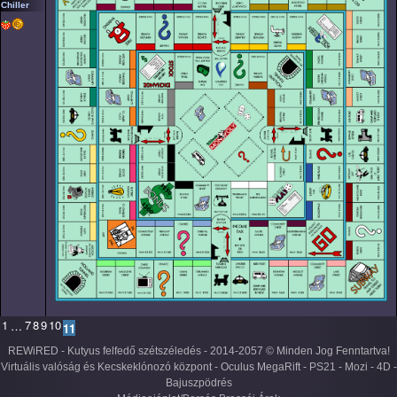
Chiller
1
7
8
9
10
…
11
REWiRED - Kutyus felfedő szétszéledés - 2014-2057 © Minden Jog Fenntartva!
Virtuális valóság és Kecskeklónozó központ - Oculus MegaRift - PS21 - Mozi - 4D -
Bajuszpödrés