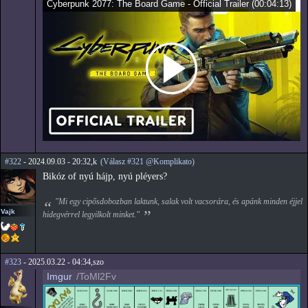
Cyberpunk 2077: The Board Game - Official Trailer
(
00:04:13
)
#322
- 2024.09.03 - 20:32,k
(Válasz #321 @Komplikato)
Bikóz of nyú hájp, nyú pléyers?
"Mi egy cipősdobozban laktunk, salak volt vacsorára, és apánk minden éjjel
Vajk
hidegvérrel legyilkolt minket."
#323
- 2025.03.22 - 04:34,szo
Imgur
/ToMl2Fv