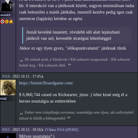
kb. 0 interakció van a játékosok között, nagyon minimálisan tudsz
csak beleszólni a másik játékába, innentől kezdve pedig igen csak
dulakh
szerencse (lapjárás) kérdése az egész.
Annál kevésbé összetett, rövidebb idő alatt lejátszható
játékról van szó, kevesebb stratégiai lehetőséggel
Akkor ez egy ilyen gyors, "előkapunkvalamit" játéknak tűnik.
Mi voltunk azok, a Vándorok.// Kik sohasem nyugszanak. / Kik sohasem
haltak meg. / Kik sohasem éltek.
#314
- 2021.10.12 - 17:45,k
https://homm3boardgame.com/
$ 6,860,744 raised on Kickstarter, jézus :) lehet kissé még él a
KMZ
heroes nosztalgia az emberekben
Ember nem irányíthatja sorsomat; semmiképp sem olyan, aki szélirányból
támad és bűzlik a fokhagymától
#315
- 2021.10.12 - 19:10,k
(Válasz #314 @KMZ)
Milyen nosztalgia?:)