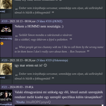
Ember nem irányíthatja sorsomat; semmiképp sem olyan, aki szélirányból
KMZ
támad és bűzlik a fokhagymától
#319
- 2021.10.13 - 00:04,sze
(Válasz #316 @KMZ)
Nekem a HOMM3 nem nosztalgia.:)
Szédült Simon mondta a cukrásznak a vásáron:
feketeninja
Ide a sütikkel, vagy átkúrom a fejed a palánkon.
When people get too chummy with me I like to call them by the wrong name
to let them know I don't really care about them. - Ron Swanson
#320
- 2021.10.13 - 00:26,sze
(Válasz #319 @feketeninja)
igy mar ertem ezt is! 🙂
Ember nem irányíthatja sorsomat; semmiképp sem olyan, aki szélirányból
KMZ
támad és bűzlik a fokhagymától
#321
- 2024.09.03 - 19:49,k
Valaki elmagyarázná mi szükség egy élő, létező asztali szerepjáték
rendszer mellé kiadni egy szereplő specifikus külön társasjátékot?
Youtu
/muROPCyoyvQ
Komplikato