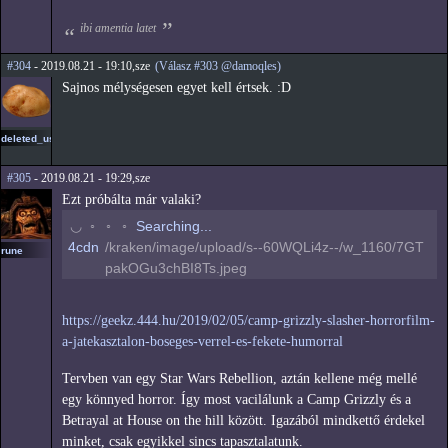
ibi amentia latet
#304
- 2019.08.21 - 19:10,sze
(Válasz #303 @damoqles)
Sajnos mélységesen egyet kell értsek. :D
deleted_user3
#305
- 2019.08.21 - 19:29,sze
Ezt próbálta már valaki?
◠
◦
◦
◦
Searching...
4cdn
/kraken/image/upload/s--60WQLi4z--/w_1160/7GT
rune
pakOGu3chBI8Ts.jpeg
https://geekz.444.hu/2019/02/05/camp-grizzly-slasher-horrorfilm-
a-jatekasztalon-boseges-verrel-es-fekete-humorral
Tervben van egy Star Wars Rebellion, aztán kellene még mellé
egy könnyed horror. Így most vacilálunk a Camp Grizzly és a
Betrayal at House on the hill között. Igazából mindkettő érdekel
minket, csak egyikkel sincs tapasztalatunk.