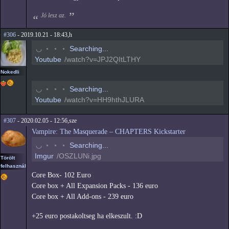
Jó lesz az.
#306
- 2019.10.21 - 18:43,h
◠
◦
◦
◦
Searching...
Youtube
/watch?v=JPJ2QItLTHY
Nokedli
◠
◦
◦
◦
Searching...
Youtube
/watch?v=HH9hthJLURA
#307
- 2020.02.05 - 12:56,sze
Vampire: The Masquerade – CHAPTERS Kickstarter
◠
◦
◦
◦
Searching...
Imgur
/OSZLUNi.jpg
Törölt
felhasználó
Core Box- 102 Euro
Core box + All Expansion Packs - 136 euro
Core box + All Add-ons - 239 euro
+25 euro postakoltseg ha elkeszult. :D