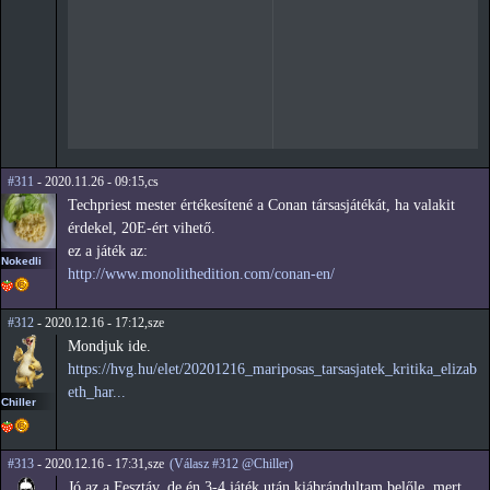
#311
- 2020.11.26 - 09:15,cs
Techpriest mester értékesítené a Conan társasjátékát, ha valakit
érdekel, 20E-ért vihető.
ez a játék az:
Nokedli
http://www.monolithedition.com/conan-en/
#312
- 2020.12.16 - 17:12,sze
Mondjuk ide.
https://hvg.hu/elet/20201216_mariposas_tarsasjatek_kritika_elizab
eth_har...
Chiller
#313
- 2020.12.16 - 17:31,sze
(Válasz #312 @Chiller)
Jó az a Fesztáv, de én 3-4 játék után kiábrándultam belőle, mert