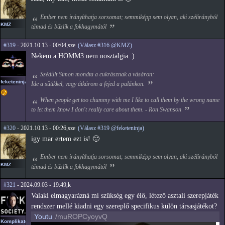
Ember nem irányíthatja sorsomat; semmiképp sem olyan, aki szélirányból
KMZ
támad és bűzlik a fokhagymától
#319
- 2021.10.13 - 00:04,sze
(Válasz #316 @KMZ)
Nekem a HOMM3 nem nosztalgia.:)
Szédült Simon mondta a cukrásznak a vásáron:
feketeninja
Ide a sütikkel, vagy átkúrom a fejed a palánkon.
When people get too chummy with me I like to call them by the wrong name
to let them know I don't really care about them. - Ron Swanson
#320
- 2021.10.13 - 00:26,sze
(Válasz #319 @feketeninja)
igy mar ertem ezt is! 🙂
Ember nem irányíthatja sorsomat; semmiképp sem olyan, aki szélirányból
KMZ
támad és bűzlik a fokhagymától
#321
- 2024.09.03 - 19:49,k
Valaki elmagyarázná mi szükség egy élő, létező asztali szerepjáték
rendszer mellé kiadni egy szereplő specifikus külön társasjátékot?
Youtu
/muROPCyoyvQ
Komplikato