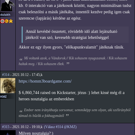
kb. 0 interakció van a játékosok között, nagyon minimálisan tudsz
csak beleszólni a másik játékába, innentől kezdve pedig igen csak
dulakh
szerencse (lapjárás) kérdése az egész.
Annál kevésbé összetett, rövidebb idő alatt lejátszható
játékról van szó, kevesebb stratégiai lehetőséggel
Akkor ez egy ilyen gyors, "előkapunkvalamit" játéknak tűnik.
Mi voltunk azok, a Vándorok.// Kik sohasem nyugszanak. / Kik sohasem
haltak meg. / Kik sohasem éltek.
#314
- 2021.10.12 - 17:45,k
https://homm3boardgame.com/
$ 6,860,744 raised on Kickstarter, jézus :) lehet kissé még él a
KMZ
heroes nosztalgia az emberekben
Ember nem irányíthatja sorsomat; semmiképp sem olyan, aki szélirányból
támad és bűzlik a fokhagymától
#315
- 2021.10.12 - 19:10,k
(Válasz #314 @KMZ)
Milyen nosztalgia?:)