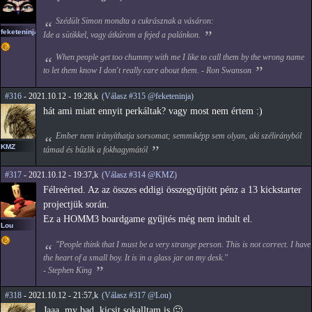
Szédült Simon mondta a cukrásznak a vásáron:
feketeninja
Ide a sütikkel, vagy átkúrom a fejed a palánkon.
When people get too chummy with me I like to call them by the wrong name
to let them know I don't really care about them. - Ron Swanson
#316
- 2021.10.12 - 19:28,k
(Válasz #315 @feketeninja)
hát ami miatt ennyit perkáltak? vagy most nem értem :)
Ember nem irányíthatja sorsomat; semmiképp sem olyan, aki szélirányból
KMZ
támad és bűzlik a fokhagymától
#317
- 2021.10.12 - 19:37,k
(Válasz #314 @KMZ)
Félreérted. Az az összes eddigi összegyűjtött pénz a 13 kickstarter
projectjük során.
Ez a HOMM3 boardgame gyűjtés még nem indult el.
Lou
"People think that I must be a very strange person. This is not correct. I have
the heart of a small boy. It is in a glass jar on my desk."
- Stephen King
#318
- 2021.10.12 - 21:57,k
(Válasz #317 @Lou)
Jaaa, my bad, kicsit sokalltam is 🙂