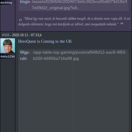
Imgix
/assets/028/606/200/6f73e6c382bce85d6f79d18e3
darkling
7e09d1f_original.jpg?ixli...
"Mind így van ezzel, ki hasonló időket megél, de a döntés nem rajta áll. A mi
dolgunk eldönteni, hogy mit kezdjünk az idővel, ami megadatik nekünk."
#310
- 2020.10.12 - 07:33,h
HeroQuest is Coming to the UK
Wgp-
/app-table-top-gaming/posts/af948d12-eac8-4f83-
Attila1234
cdn
b200-b6856a716a98.jpg