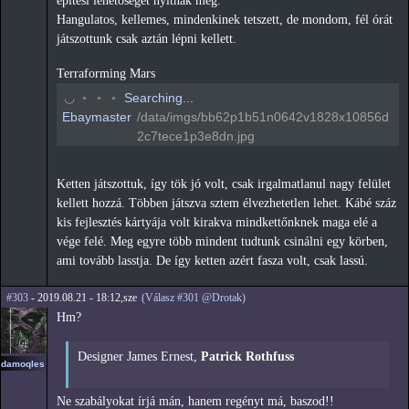
építési lehetőséget nyitnak meg.
Hangulatos, kellemes, mindenkinek tetszett, de mondom, fél órát
játszottunk csak aztán lépni kellett.
Terraforming Mars
◠
◦
◦
◦
Searching...
Ebaymaster
/data/imgs/bb62p1b51n0642v1828x10856d
2c7tece1p3e8dn.jpg
Ketten játszottuk, így tök jó volt, csak irgalmatlanul nagy felület
kellett hozzá. Többen játszva sztem élvezhetetlen lehet. Kábé száz
kis fejlesztés kártyája volt kirakva mindkettőnknek maga elé a
vége felé. Meg egyre több mindent tudtunk csinálni egy körben,
ami tovább lasstja. De így ketten azért fasza volt, csak lassú.
#303
- 2019.08.21 - 18:12,sze
(Válasz #301 @Drotak)
Hm?
Designer James Ernest,
Patrick Rothfuss
damoqles
Ne szabályokat írjá mán, hanem regényt má, baszod!!