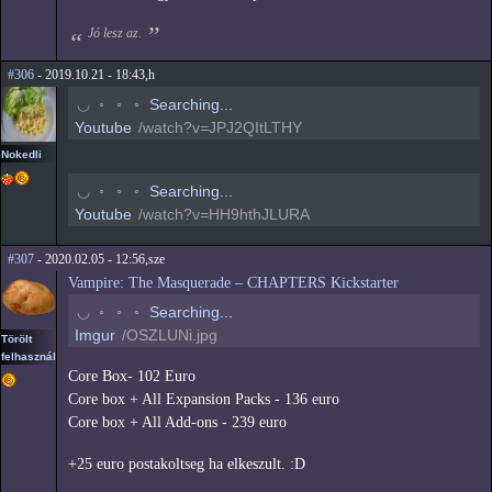
Jó lesz az.
#306
- 2019.10.21 - 18:43,h
◠
◦
◦
◦
Searching...
Youtube
/watch?v=JPJ2QItLTHY
Nokedli
◠
◦
◦
◦
Searching...
Youtube
/watch?v=HH9hthJLURA
#307
- 2020.02.05 - 12:56,sze
Vampire: The Masquerade – CHAPTERS Kickstarter
◠
◦
◦
◦
Searching...
Imgur
/OSZLUNi.jpg
Törölt
felhasználó
Core Box- 102 Euro
Core box + All Expansion Packs - 136 euro
Core box + All Add-ons - 239 euro
+25 euro postakoltseg ha elkeszult. :D