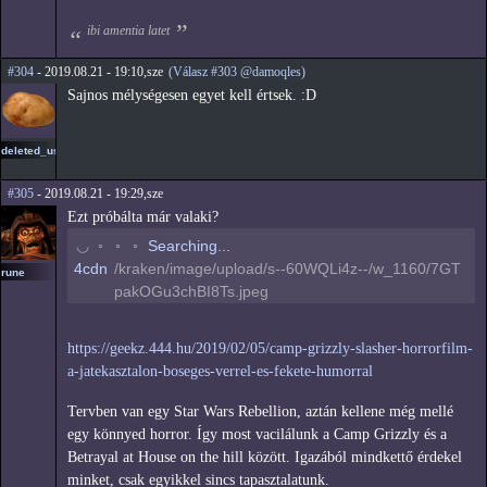
ibi amentia latet
#304
- 2019.08.21 - 19:10,sze
(Válasz #303 @damoqles)
Sajnos mélységesen egyet kell értsek. :D
deleted_user3
#305
- 2019.08.21 - 19:29,sze
Ezt próbálta már valaki?
◠
◦
◦
◦
Searching...
4cdn
/kraken/image/upload/s--60WQLi4z--/w_1160/7GT
rune
pakOGu3chBI8Ts.jpeg
https://geekz.444.hu/2019/02/05/camp-grizzly-slasher-horrorfilm-
a-jatekasztalon-boseges-verrel-es-fekete-humorral
Tervben van egy Star Wars Rebellion, aztán kellene még mellé
egy könnyed horror. Így most vacilálunk a Camp Grizzly és a
Betrayal at House on the hill között. Igazából mindkettő érdekel
minket, csak egyikkel sincs tapasztalatunk.