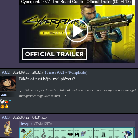
Cyberpunk 2077: The Board Game - Official Trailer
(
00:04:13
)
#322
- 2024.09.03 - 20:32,k
(Válasz #321 @Komplikato)
Bikóz of nyú hájp, nyú pléyers?
"Mi egy cipősdobozban laktunk, salak volt vacsorára, és apánk minden éjjel
Vajk
hidegvérrel legyilkolt minket."
#323
- 2025.03.22 - 04:34,szo
Imgur
/ToMl2Fv