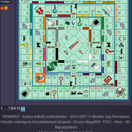
Chiller
1
7
8
9
10
…
11
REWiRED - Kutyus felfedő szétszéledés - 2014-2057 © Minden Jog Fenntartva!
Virtuális valóság és Kecskeklónozó központ - Oculus MegaRift - PS21 - Mozi - 4D -
Bajuszpödrés