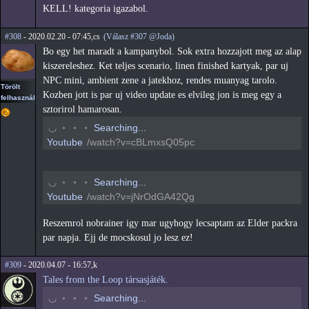
KELL! kategoria igazabol.
#308
- 2020.02.20 - 07:45,cs
(Válasz #307 @Joda)
Bo egy het maradt a kampanybol. Sok extra hozzajott meg az alap
kiszereleshez. Ket teljes scenario, linen finished kartyak, par uj
NPC mini, ambient zene a jatekhoz, rendes muanyag tarolo.
Törölt
Kozben jott is par uj video update es elvileg jon is meg egy a
felhasználó
sztorirol hamarosan.
◠
◦
◦
◦
Searching...
Youtube
/watch?v=cBLmxsQ05pc
◠
◦
◦
◦
Searching...
Youtube
/watch?v=jNrOdGA42Qg
Reszemrol nobrainer igy mar ugyhogy lecsaptam az Elder packra
par napja. Ejj de mocskosul jo lesz ez!
#309
- 2020.04.07 - 16:57,k
Tales from the Loop társasjáték.
◠
◦
◦
◦
Searching...