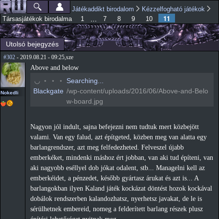
Ugrás a
Játékaddikt birodalom
Kézzelfogható játékok
Főmenü
Jelenlegi hely
tartalomra
11
…
Társasjátékok birodalma
1
7
8
9
10
Utolsó bejegyzés
#302
- 2019.08.21 - 09:25,sze
Above and below
◠
◦
◦
◦
Searching...
Blackgate
/wp-content/uploads/2016/06/Above-and-Belo
Nokedli
w-board.jpg
Nagyon jól indult, sajna befejezni nem tudtuk mert közbejött
valami. Van egy falud, azt építgeted, közben meg van alatta egy
barlangrendszer, azt meg felfedezheted. Felveszel újabb
emberkéket, mindenki máshoz ért jobban, van aki tud építeni, van
aki nagyobb eséllyel dob jókat odalent, stb... Managelni kell az
emberkéidet, a pénzedet, később gyártasz árukat és azt is... A
barlangokban ilyen Kaland játék kockázat döntést hozok kockával
dobálok rendszerben kalandozhatsz, nyerhetsz javakat, de le is
sérülhetnek embereid, nomeg a felderített barlang részek plusz