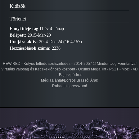
Kitűzők
Történet
Ennyi ideje tag
11 év 4 hónap
Belépett:
2015-Mar-29
Utoljára aktív:
2024-Dec-24 (16:42:57)
Hozzászólások száma:
2236
REWiRED - Kutyus felfedő szétszéledés - 2014-2057 © Minden Jog Fenntartva!
Virtuális valóság és Kecskeklónozó központ - Oculus MegaRift - PS21 - Mozi - 4D
- Bajuszpödrés
Médiaajánlat/Borsós Brassói Árak
Rohadt Impresszum!