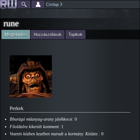
Ugrás a
Címlap
Főmenü
Jelenlegi hely
tartalomra
rune
(aktív fül)
Megtekintés
Hozzászólások
Topikok
Elsődleges fülek
Perkek
Bburágó műanyag-arany játékkocsi
: 0
Főoldalra kikerült komment
: 1
Vezetés közben kezében maradt a kormány. Kitűzte.
: 0