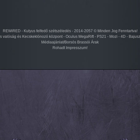
REWiRED - Kutyus felfedő szétszéledés - 2014-2057 © Minden Jog Fenntartva!
lis valóság és Kecskeklónozó központ - Oculus MegaRift - PS21 - Mozi - 4D - Bajus
Médiaajánlat/Borsós Brassói Árak
Rohadt Impresszum!