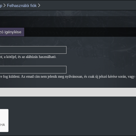
Ugrás a
ap
Felhasználói fiók
tartalomra
szó igénylése
, a kötőjel, és az aláhúzás használható.
 fog küldeni. Az email cím nem jelenik meg nyilvánosan, és csak új jelszó kérése során, vagy ér