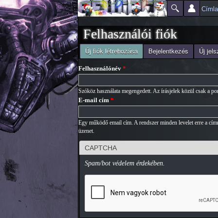
Címl
Főmenü
Jelenlegi hely
Felhasználói fiók
(aktív fül)
Új fiók létrehozása
Bejelentkezés
Új jel
Elsődleges fülek
Felhasználónév
*
Szóköz használata megengedett. Az írásjelek közül csak a pont
E-mail cím
*
Egy működő email cím. A rendszer minden levelet erre a címre
üzenet.
CAPTCHA
Spam/bot védelem érdekében.