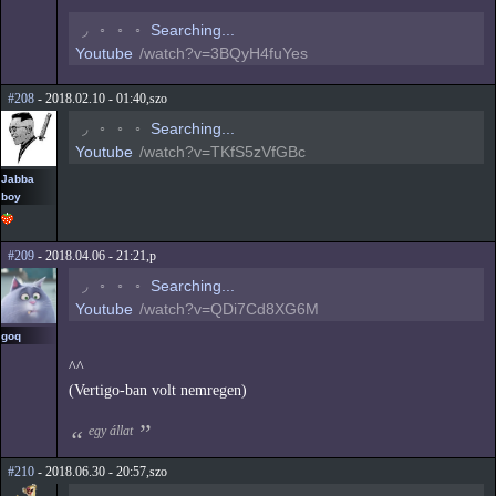
◟
◦
◦
◦
Searching...
Youtube
/watch?v=3BQyH4fuYes
#208
- 2018.02.10 - 01:40,szo
◟
◦
◦
◦
Searching...
Youtube
/watch?v=TKfS5zVfGBc
Jabba
boy
#209
- 2018.04.06 - 21:21,p
◟
◦
◦
◦
Searching...
Youtube
/watch?v=QDi7Cd8XG6M
goq
^^
(Vertigo-ban volt nemregen)
egy állat
#210
- 2018.06.30 - 20:57,szo