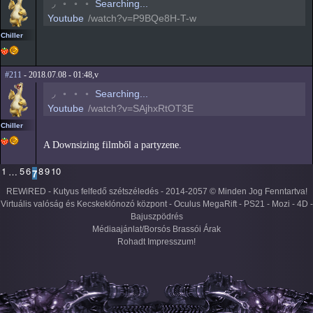
◟
◦
◦
◦
Searching...
Youtube
/watch?v=P9BQe8H-T-w
Chiller
#211
- 2018.07.08 - 01:48,v
◟
◦
◦
◦
Searching...
Youtube
/watch?v=SAjhxRtOT3E
Chiller
A Downsizing filmből a partyzene.
1
5
6
8
9
10
…
7
REWiRED - Kutyus felfedő szétszéledés - 2014-2057 © Minden Jog Fenntartva!
Virtuális valóság és Kecskeklónozó központ - Oculus MegaRift - PS21 - Mozi - 4D -
Bajuszpödrés
Médiaajánlat/Borsós Brassói Árak
Rohadt Impresszum!