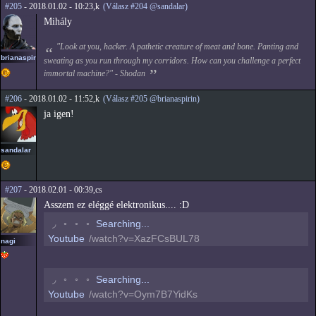
#205
- 2018.01.02 - 10:23,k
(Válasz #204 @sandalar)
Mihály
"Look at you, hacker. A pathetic creature of meat and bone. Panting and
brianaspirin
sweating as you run through my corridors. How can you challenge a perfect
immortal machine?" - Shodan
#206
- 2018.01.02 - 11:52,k
(Válasz #205 @brianaspirin)
ja igen!
sandalar
#207
- 2018.02.01 - 00:39,cs
Asszem ez eléggé elektronikus.... :D
◟
◦
◦
◦
Searching...
Youtube
/watch?v=XazFCsBUL78
nagi
◟
◦
◦
◦
Searching...
Youtube
/watch?v=Oym7B7YidKs