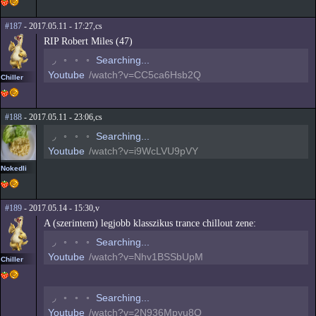
#187
- 2017.05.11 - 17:27,cs
RIP Robert Miles (47)
◟
◦
◦
◦
Searching...
Youtube
/watch?v=CC5ca6Hsb2Q
Chiller
#188
- 2017.05.11 - 23:06,cs
◟
◦
◦
◦
Searching...
Youtube
/watch?v=i9WcLVU9pVY
Nokedli
#189
- 2017.05.14 - 15:30,v
A (szerintem) legjobb klasszikus trance chillout zene:
◟
◦
◦
◦
Searching...
Youtube
/watch?v=Nhv1BSSbUpM
Chiller
◟
◦
◦
◦
Searching...
Youtube
/watch?v=2N936Mpyu8Q