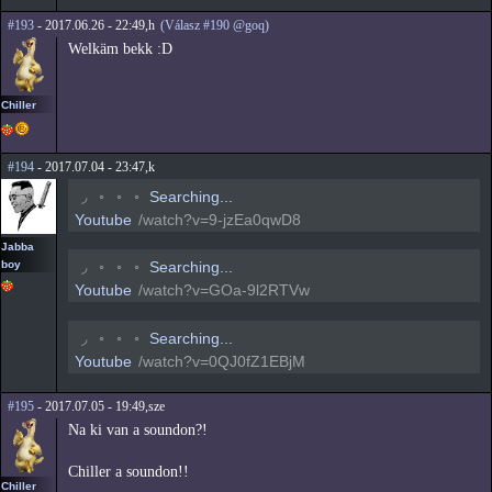
#193
- 2017.06.26 - 22:49,h
(Válasz #190 @goq)
Welkäm bekk :D
Chiller
#194
- 2017.07.04 - 23:47,k
◟
◦
◦
◦
Searching...
Youtube
/watch?v=9-jzEa0qwD8
Jabba
boy
◟
◦
◦
◦
Searching...
Youtube
/watch?v=GOa-9l2RTVw
◟
◦
◦
◦
Searching...
Youtube
/watch?v=0QJ0fZ1EBjM
#195
- 2017.07.05 - 19:49,sze
Na ki van a soundon?!
Chiller a soundon!!
Chiller