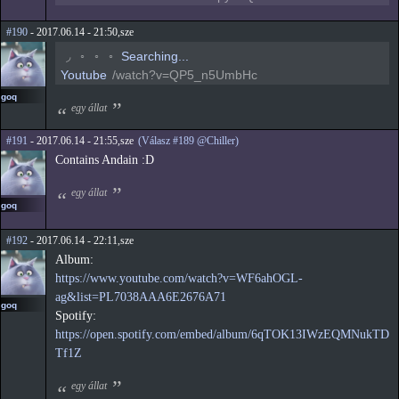
#190
- 2017.06.14 - 21:50,sze
◟
◦
◦
◦
Searching...
Youtube
/watch?v=QP5_n5UmbHc
goq
egy állat
#191
- 2017.06.14 - 21:55,sze
(Válasz #189 @Chiller)
Contains Andain :D
egy állat
goq
#192
- 2017.06.14 - 22:11,sze
Album:
https://www.youtube.com/watch?v=WF6ahOGL-
ag&list=PL7038AAA6E2676A71
goq
Spotify:
https://open.spotify.com/embed/album/6qTOK13IWzEQMNukTD
Tf1Z
egy állat