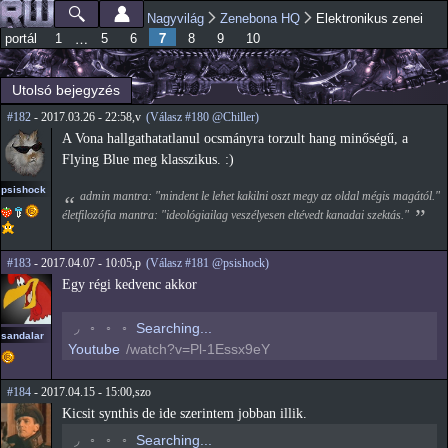
Ugrás a
Nagyvilág
Zenebona HQ
Elektronikus zenei
Főmenü
Jelenlegi hely
tartalomra
7
…
portál
1
5
6
8
9
10
Utolsó bejegyzés
#182
- 2017.03.26 - 22:58,v
(Válasz #180 @Chiller)
A Vona hallgathatatlanul ocsmányra torzult hang minőségű, a
Flying Blue meg klasszikus. :)
psishock
admin mantra: "mindent le lehet kakilni oszt megy az oldal mégis magától."
életfilozófia mantra: "ideológiailag veszélyesen eltévedt kanadai szektás."
#183
- 2017.04.07 - 10:05,p
(Válasz #181 @psishock)
Egy régi kedvenc akkor
◟
◦
◦
◦
Searching...
sandalar
Youtube
/watch?v=Pl-1Essx9eY
#184
- 2017.04.15 - 15:00,szo
Kicsit synthis de ide szerintem jobban illik.
◟
◦
◦
◦
Searching...