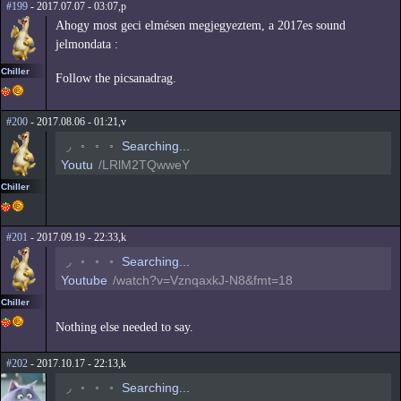
#199
- 2017.07.07 - 03:07,p
Ahogy most geci elmésen megjegyeztem, a 2017es sound
jelmondata :
Chiller
Follow the picsanadrag.
#200
- 2017.08.06 - 01:21,v
◟
◦
◦
◦
Searching...
Youtu
/LRlM2TQwweY
Chiller
#201
- 2017.09.19 - 22:33,k
◟
◦
◦
◦
Searching...
Youtube
/watch?v=VznqaxkJ-N8&fmt=18
Chiller
Nothing else needed to say.
#202
- 2017.10.17 - 22:13,k
◟
◦
◦
◦
Searching...