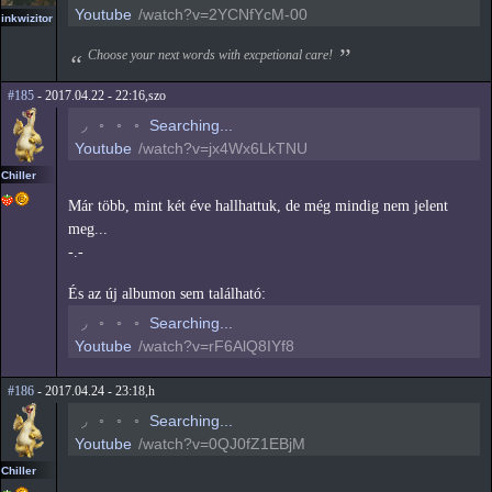
Youtube
/watch?v=2YCNfYcM-00
inkwizitor
Choose your next words with excpetional care!
#185
- 2017.04.22 - 22:16,szo
◟
◦
◦
◦
Searching...
Youtube
/watch?v=jx4Wx6LkTNU
Chiller
Már több, mint két éve hallhattuk, de még mindig nem jelent
meg...
-.-
És az új albumon sem található:
◟
◦
◦
◦
Searching...
Youtube
/watch?v=rF6AlQ8IYf8
#186
- 2017.04.24 - 23:18,h
◟
◦
◦
◦
Searching...
Youtube
/watch?v=0QJ0fZ1EBjM
Chiller