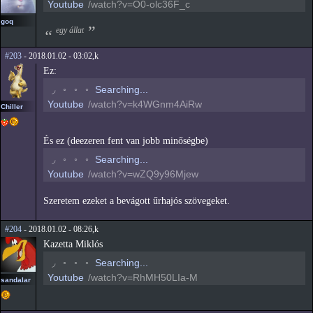
Youtube
/watch?v=O0-olc36F_c
goq
egy állat
#203
- 2018.01.02 - 03:02,k
Ez:
◟
◦
◦
◦
Searching...
Youtube
/watch?v=k4WGnm4AiRw
Chiller
És ez (deezeren fent van jobb minőségbe)
◟
◦
◦
◦
Searching...
Youtube
/watch?v=wZQ9y96Mjew
Szeretem ezeket a bevágott űrhajós szövegeket.
#204
- 2018.01.02 - 08:26,k
Kazetta Miklós
◟
◦
◦
◦
Searching...
Youtube
/watch?v=RhMH50LIa-M
sandalar