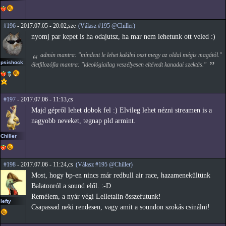
#196
- 2017.07.05 - 20:02,sze
(Válasz #195 @Chiller)
nyomj par kepet is ha odajutsz, ha mar nem lehetunk ott veled :)
admin mantra: "mindent le lehet kakilni oszt megy az oldal mégis magától."
psishock
életfilozófia mantra: "ideológiailag veszélyesen eltévedt kanadai szektás."
#197
- 2017.07.06 - 11:13,cs
Majd gépről lehet dobok fel :) Elvileg lehet nézni streamen is a
nagyobb neveket, tegnap pld armint.
Chiller
#198
- 2017.07.06 - 11:24,cs
(Válasz #195 @Chiller)
Most, hogy bp-en nincs már redbull air race, hazamenekültünk
Balatonról a sound elől. :-D
Remélem, a nyár végi Lelletalin összefutunk!
lefty
Csapassad neki rendesen, vagy amit a soundon szokás csinálni!