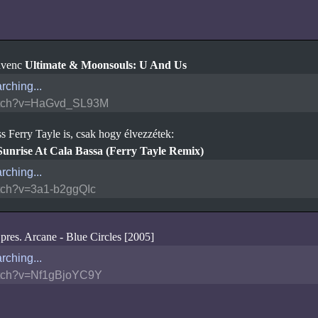
dvenc
Ultimate & Moonsouls: U And Us
rching...
tch?v=HaGvd_SL93M
s Ferry Tayle is, csak hogy élvezzétek:
unrise At Cala Bassa (Ferry Tayle Remix)
rching...
tch?v=3a1-b2ggQIc
pres. Arcane - Blue Circles [2005]
rching...
tch?v=Nf1gBjoYC9Y