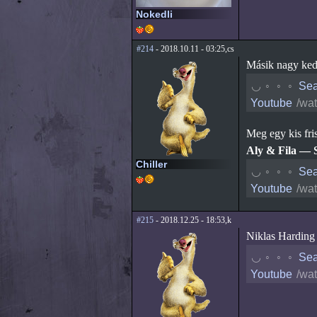
Nokedli
#214
- 2018.10.11 - 03:25,cs
Másik nagy ke
◟
◦
◦
◦
Sea
Youtube
/wa
Meg egy kis fris
Aly & Fila — S
Chiller
◟
◦
◦
◦
Sea
Youtube
/wa
#215
- 2018.12.25 - 18:53,k
Niklas Harding 
◟
◦
◦
◦
Sea
Youtube
/wa