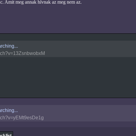
ic. Amit meg annak hívnak az meg nem az.
rching...
tch?v=13ZsnbwobxM
rching...
tch?v=yEMt9esDe1g
cklist