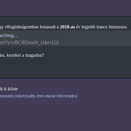
gy elfoglaltságomban lemaradt a
2018-as
év legjobb trance himnusza:
rching...
tch?v=cBCBDuxiH_U&t=112
ra, kezeket a magasba!!
k is közte
sound.com/royalty-free-music/electronica