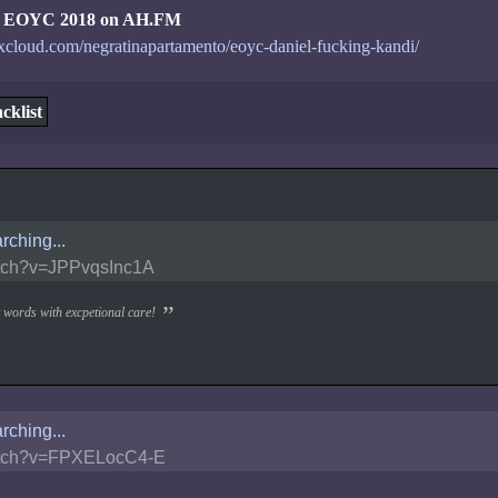
 - EOYC 2018 on AH.FM
xcloud.com/negratinapartamento/eoyc-daniel-fucking-kandi/
cklist
rching...
tch?v=JPPvqsInc1A
 words with excpetional care!
rching...
tch?v=FPXELocC4-E