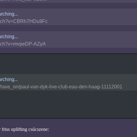
rching...
tch?v=CBRh7HDu9Fc
rching...
tch?v=mvpeDP-AZyA
rching...
/rave_on/paul-van-dyk-live-club-eau-den-haag-11112001
friss uplifting csúcszene: