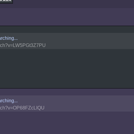
rching...
tch?v=LW5PGt3Z7PU
rching...
tch?v=OP68FZcLIQU