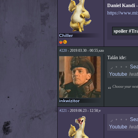
Daniel Kandi
https://www.mi
spoiler #Tra
Chiller
#220
- 2019.03.30 - 00:55,szo
Talán ide:
◟
◦
◦
◦
Sea
Youtube
/wa
Choose your next
inkwizitor
#221
- 2019.06.23 - 12:50,v
◟
◦
◦
◦
Sea
Youtube
/wa