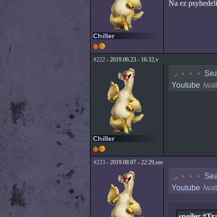
Na ez psyhedel
Chiller
#222
- 2019.06.23 - 16:32,v
◟
◦
◦
◦
Sea
Youtube
/wa
Chiller
#223
- 2019.08.07 - 22:29,sze
◟
◦
◦
◦
Sea
Youtube
/wa
spoiler #Tra