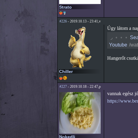
Strato
#226
- 2019.10.13 - 23:41,v
Úgy látom a na
◟
◦
◦
◦
Sea
Youtube
/wa
Hangerőt csutká
Chiller
#227
- 2019.10.18 - 22:47,p
vannak egész jó
https://www.ben
Nokedli