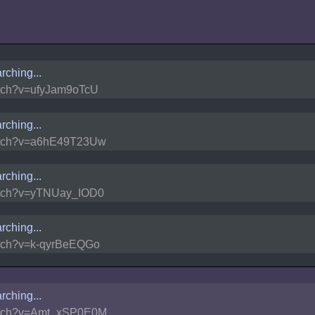
rching...
tch?v=ufyJam9oTcU
rching...
tch?v=a6hE49T23Uw
rching...
tch?v=yTNUay_IOD0
rching...
tch?v=k-qyrBeEQGo
rching...
tch?v=Amt_xSP0E0M