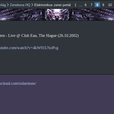
Ugrás a
8
…
ilág
Zenebona HQ
Elektronikus zenei portál
1
6
7
9
10
tartalomra
en - Live @ Club Eau, The Hague (26.10.2002)
outube.com/watch?v=4kW91USoPcg
xcloud.com/solarstone/