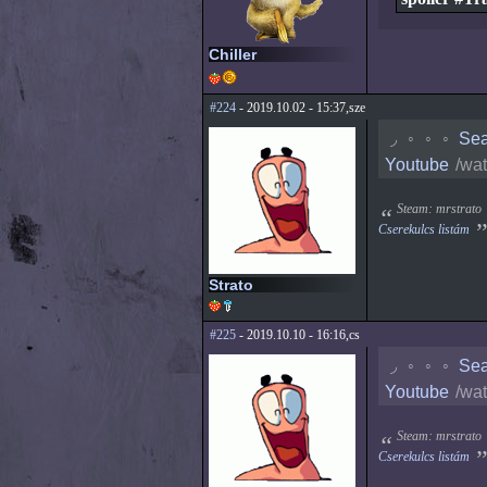
Chiller
#224
- 2019.10.02 - 15:37,sze
◟
◦
◦
◦
Sea
Youtube
/wa
Steam: mrstrato
Cserekulcs listám
Strato
#225
- 2019.10.10 - 16:16,cs
◟
◦
◦
◦
Sea
Youtube
/wa
Steam: mrstrato
Cserekulcs listám