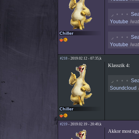
◟
◦
◦
◦
Sea
Youtube
/wa
Chiller
◟
◦
◦
◦
Sea
Youtube
/wa
#218
- 2019.02.12 - 07:35,k
Klasszik 4:
◟
◦
◦
◦
Sea
Soundcloud
Chiller
#219
- 2019.02.19 - 20:49,k
Akkor most egy 