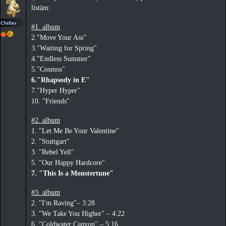
listäm:
Chiller
#1. album
2."Move Your Ass"
3."Waiting for Spring"
4."Endless Summer"
5."Cosmos"
6."Rhapsody in E"
7."Hyper Hyper"
10. "Friends"
#2. album
1. "Let Me Be Your Valentine"
2. "Stuttgart"
3. "Rebel Yell"
5. "Our Happy Hardcore"
7. "This Is a Monstertune"
#3. album
2. "I'm Raving"– 3:28
3. "We Take You Higher" – 4:22
6. "Coldwater Canyon" – 5:16