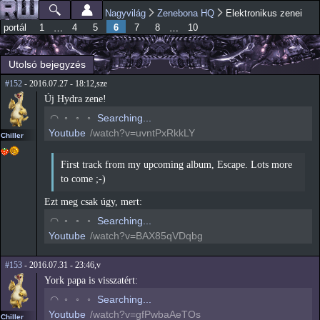
Ugrás a
Nagyvilág
Zenebona HQ
Elektronikus zenei
Főmenü
Jelenlegi hely
tartalomra
6
…
…
portál
1
4
5
7
8
10
Utolsó bejegyzés
#152
- 2016.07.27 - 18:12,sze
Új Hydra zene!
◡
◦
◦
◦
Searching...
Youtube
/watch?v=uvntPxRkkLY
Chiller
First track from my upcoming album, Escape. Lots more
to come ;-)
Ezt meg csak úgy, mert:
◡
◦
◦
◦
Searching...
Youtube
/watch?v=BAX85qVDqbg
#153
- 2016.07.31 - 23:46,v
York papa is visszatért:
◡
◦
◦
◦
Searching...
Youtube
/watch?v=gfPwbaAeTOs
Chiller