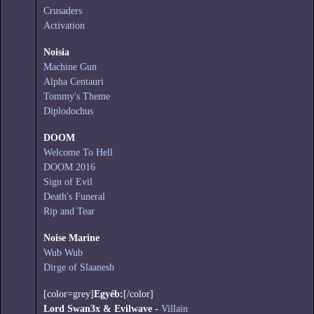
Crusaders
Activation
Noisia
Machine Gun
Alpha Centauri
Tommy's Theme
Diplodochus
DOOM
Welcome To Hell
DOOM 2016
Sign of Evil
Death's Funeral
Rip and Tear
Noise Marine
Wub Wub
Dirge of Slaanesh
[color=grey]
Egyéb:
[/color]
Lord Swan3x & Evilwave -
Villain