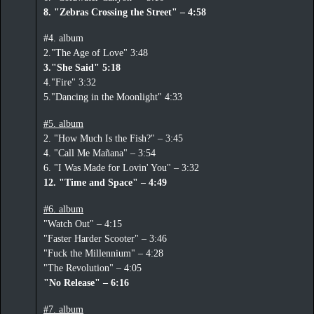
8. "Zebras Crossing the Street" – 4:58
#4. album
2."The Age of Love" 3:48
3."She Said" 5:18
4."Fire" 3:32
5."Dancing in the Moonlight" 4:33
#5. album
2. "How Much Is the Fish?" – 3:45
4. "Call Me Mañana" – 3:54
6. "I Was Made for Lovin' You" – 3:32
12. "Time and Space" – 4:49
#6. album
"Watch Out" – 4:15
"Faster Harder Scooter" – 3:46
"Fuck the Millennium" – 4:28
"The Revolution" – 4:05
"No Release" – 6:16
#7. album