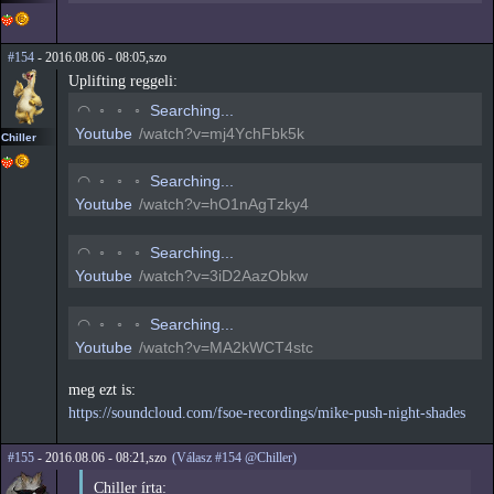
#154
- 2016.08.06 - 08:05,szo
Uplifting reggeli:
◡
◦
◦
◦
Searching...
Youtube
/watch?v=mj4YchFbk5k
Chiller
◡
◦
◦
◦
Searching...
Youtube
/watch?v=hO1nAgTzky4
◡
◦
◦
◦
Searching...
Youtube
/watch?v=3iD2AazObkw
◡
◦
◦
◦
Searching...
Youtube
/watch?v=MA2kWCT4stc
meg ezt is:
https://soundcloud.com/fsoe-recordings/mike-push-night-shades
#155
- 2016.08.06 - 08:21,szo
(Válasz #154 @Chiller)
Chiller írta: