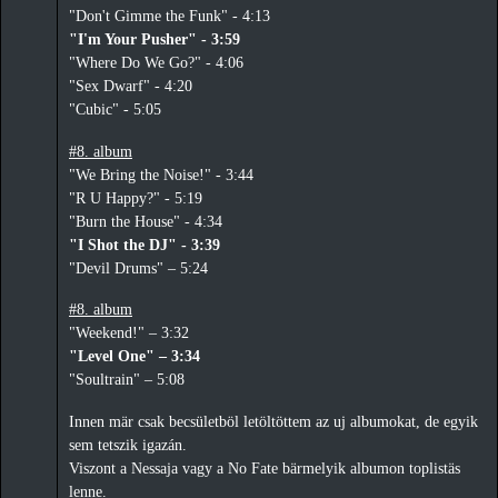
"Don't Gimme the Funk" - 4:13
"I'm Your Pusher" - 3:59
"Where Do We Go?" - 4:06
"Sex Dwarf" - 4:20
"Cubic" - 5:05
#8. album
"We Bring the Noise!" - 3:44
"R U Happy?" - 5:19
"Burn the House" - 4:34
"I Shot the DJ" - 3:39
"Devil Drums" – 5:24
#8. album
"Weekend!" – 3:32
"Level One" – 3:34
"Soultrain" – 5:08
Innen mär csak becsületböl letöltöttem az uj albumokat, de egyik
sem tetszik igazán.
Viszont a Nessaja vagy a No Fate bärmelyik albumon toplistäs
lenne.