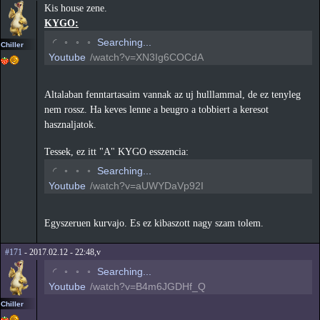
Kis house zene.
KYGO:
◡
◦
◦
◦
Searching...
Chiller
Youtube
/watch?v=XN3Ig6COCdA
Altalaban fenntartasaim vannak az uj hulllammal, de ez tenyleg
nem rossz. Ha keves lenne a beugro a tobbiert a keresot
hasznaljatok.
Tessek, ez itt "A" KYGO esszencia:
◡
◦
◦
◦
Searching...
Youtube
/watch?v=aUWYDaVp92I
Egyszeruen kurvajo. Es ez kibaszott nagy szam tolem.
#171
- 2017.02.12 - 22:48,v
◡
◦
◦
◦
Searching...
Youtube
/watch?v=B4m6JGDHf_Q
Chiller