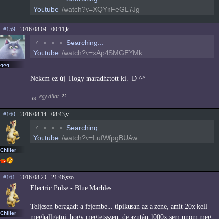
Youtube
/watch?v=XQYnFeGL7Jg
#159
- 2016.08.09 - 00:11,k
◡
◦
◦
◦
Searching...
Youtube
/watch?v=xAp4SMGEYMk
goq
Nekem ez új. Hogy maradhatott ki. :D ^^
egy állat
#160
- 2016.08.14 - 08:43,v
◡
◦
◦
◦
Searching...
Youtube
/watch?v=LufWfpgBUAw
Chiller
#161
- 2016.08.20 - 21:46,szo
Electric Pulse - Blue Marbles
Teljesen beragadt a fejembe... tipikusan az a zene, amit 20x kell
Chiller
meghallgatni, hogy megtetsszen, de azután 1000x sem unom meg.