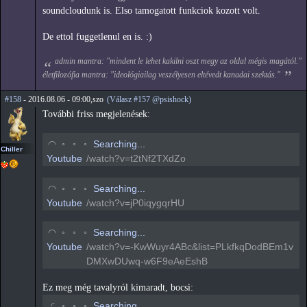
soundcloudunk is. Elso tamogatott funkciok kozott volt.
De ettol fuggetlenul en is. :)
admin mantra: "mindent le lehet kakilni oszt megy az oldal mégis magától."
életfilozófia mantra: "ideológiailag veszélyesen eltévedt kanadai szektás."
#158
- 2016.08.06 - 09:00,szo
(Válasz #157 @psishock)
További friss megjelenések:
◡
◦
◦
◦
Searching...
Chiller
Youtube
/watch?v=t2tNf2TXdZo
◡
◦
◦
◦
Searching...
Youtube
/watch?v=jP0iqygqrHU
◡
◦
◦
◦
Searching...
Youtube
/watch?v=-KwWuyr4ABc&list=PLkfkqDodBEm1v
DMXwDUwq-w6F9eAeEshB
Ez meg még tavalyról kimaradt, bocsi:
◡
◦
◦
◦
Searching...