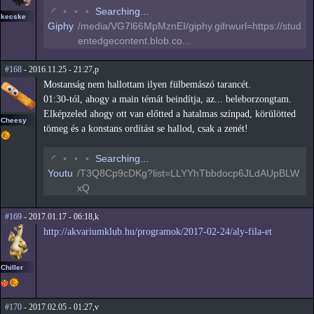
◡
◦
◦
◦
Searching...
kecske
Giphy
/media/VG7l66MpMznEI/giphy.gifrwurl=https://stud
entedgecontent.blob.co...
#168
- 2016.11.25 - 21:27,p
Mostanság nem hallottam ilyen fülbemászó tarancét.
01:30-tól, ahogy a main témát beindítja, az... beleborzongtam.
Elképzeled ahogy ott van előtted a hatalmas színpad, körülötted
Cheesy
tömeg és a konstans ordítást se hallod, csak a zenét!
◡
◦
◦
◦
Searching...
Youtu
/T3Q8Cp9cDKg?list=LLYYhTbbdocp6JLdAUpBLW
xQ
#169
- 2017.01.17 - 06:18,k
http://akvariumklub.hu/programok/2017-02-24/aly-fila-et
Chiller
#170
- 2017.02.05 - 01:27,v