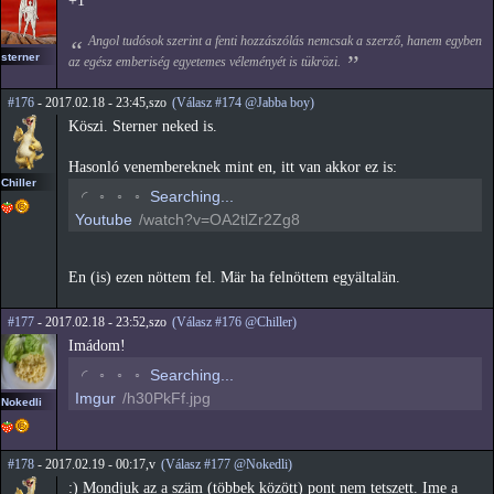
+1
Angol tudósok szerint a fenti hozzászólás nemcsak a szerző, hanem egyben
sterner
az egész emberiség egyetemes véleményét is tükrözi.
#176
- 2017.02.18 - 23:45,szo
(Válasz #174 @Jabba boy)
Köszi. Sterner neked is.
Hasonló venembereknek mint en, itt van akkor ez is:
Chiller
◡
◦
◦
◦
Searching...
Youtube
/watch?v=OA2tlZr2Zg8
En (is) ezen nöttem fel. Mär ha felnöttem egyältalän.
#177
- 2017.02.18 - 23:52,szo
(Válasz #176 @Chiller)
Imádom!
◡
◦
◦
◦
Searching...
Imgur
/h30PkFf.jpg
Nokedli
#178
- 2017.02.19 - 00:17,v
(Válasz #177 @Nokedli)
:) Mondjuk az a szäm (többek között) pont nem tetszett. Ime a