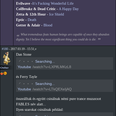
Evilwave -
It's Fucking Wonderful Life
ColBreakz & Dead Critic -
A Happy Day
Zetta & 12th Hour -
Ice Shield
Eptic -
Death
Getter & Adair -
Blood
What tremendous feats human beings are capable of once they abandon
dignity. Yet I believe the most significant thing you could do is die.
#180
- 2017.03.19 - 15:51,v
Dan Stone
◡
◦
◦
◦
Searching...
Youtube
/watch?v=LXPlfLMKzL8
Chiller
és Ferry Tayle
◡
◦
◦
◦
Searching...
Youtube
/watch?v=LTkQEXeIjAQ
összeálltak és együtt csinálnak némi pure trance muzaxxot
FABLES név alatt...
Ilyen szarokat csinálnak például: