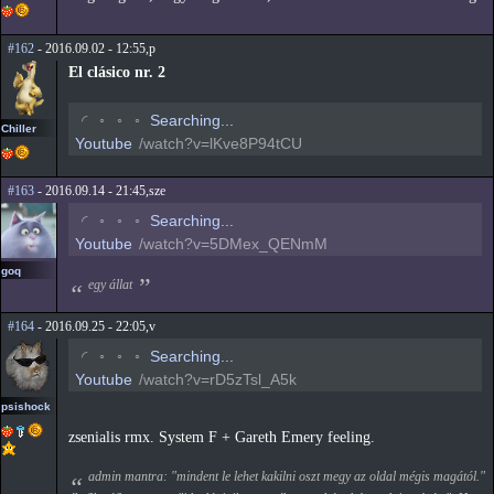
#162
- 2016.09.02 - 12:55,p
El clásico nr. 2
◡
◦
◦
◦
Searching...
Chiller
Youtube
/watch?v=lKve8P94tCU
#163
- 2016.09.14 - 21:45,sze
◡
◦
◦
◦
Searching...
Youtube
/watch?v=5DMex_QENmM
goq
egy állat
#164
- 2016.09.25 - 22:05,v
◡
◦
◦
◦
Searching...
Youtube
/watch?v=rD5zTsl_A5k
psishock
zsenialis rmx. System F + Gareth Emery feeling.
admin mantra: "mindent le lehet kakilni oszt megy az oldal mégis magától."