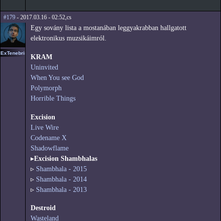
#179
- 2017.03.16 - 02:52,cs
Egy sovány lista a mostanában leggyakrabban hallgatott
elektronikus muzsikáimról.
ExTenebris
KRAM
Uninvited
When You see God
Polymorph
Horrible Things
Excision
Live Wire
Codename X
Shadowflame
▸
Excision Shambhalas
▹
Shambhala - 2015
▹
Shambhala - 2014
▹
Shambhala - 2013
Destroid
Wasteland