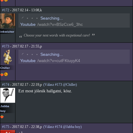
#172
- 2017.02.14 - 13:08,k
◡
◦
◦
◦
Searching...
Youtube
/watch?v=BSzCce6_3hc
inkwizitor
Choose your next words with excpetional care!
#173
- 2017.02.17 - 21:55,p
◡
◦
◦
◦
Searching...
Youtube
/watch?v=cutFKtuyyK4
Chiller
#174
- 2017.02.17 - 22:19,p
(Válasz #173 @Chiller)
Ezt most jólesik hallgatni, kösz.
Jabba
boy
#175
- 2017.02.17 - 22:38,p
(Válasz #174 @Jabba boy)