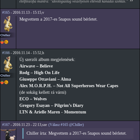
életfilozófia mantra: "ideológiailag veszélyesen eltévedt kanadai szektás."
#165
- 2016.11.13 - 15:15,v
Megvettem a 2017-es 5napos sound bérletet.
Chiller
#166
- 2016.11.14 - 15:52,h
Új szerzői album megjelenések:
Airwave – Believe
Rodg – High On Life
Chiller
Giuseppe Ottaviani – Alma
Alex M.O.R.P.H. – Not All Superheroes Wear Capes
(de sokáig kellett rá várni)
ECO – Wolves
Gregory Esayan – Pilgrim’s Diary
LTN & Arielle Maren - Momentum
#167
- 2016.11.23 - 22:13,sze
(Válasz #165 @Chiller)
Chiller írta: Megvettem a 2017-es 5napos sound bérletet.