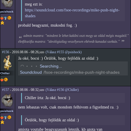
meg ezt is:
https://soundcloud.com/fsoe-recordings/mike-push-night-
psishock
shades
probald beagyazni, mukodni fog. :)
admin mantra: "mindent le lehet kakilni oszt megy az oldal mégis magától."
életfilozófia mantra: "ideológiailag veszélyesen eltévedt kanadai szektás."
#156
- 2016.08.06 - 08:26,szo
(Válasz #155 @psishock)
Ja oké, bocsi :) Örülök, hogy fejlődik az oldal :)
◡
◦
◦
◦
Searching...
Soundcloud
/fsoe-recordings/mike-push-night-shades
Chiller
#157
- 2016.08.06 - 08:32,szo
(Válasz #156 @Chiller)
Chiller írta: Ja oké, bocsi :)
nem lebaszas volt, csak mondom felhivom a figyelmed ra. :)
psishock
Örülök, hogy fejlődik az oldal :)
amiota youtube beagyazasunk letezik, kb azota van