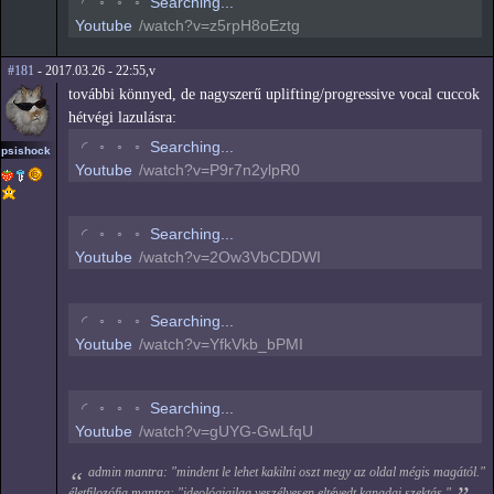
◡
◦
◦
◦
Searching...
Youtube
/watch?v=z5rpH8oEztg
#181
- 2017.03.26 - 22:55,v
további könnyed, de nagyszerű uplifting/progressive vocal cuccok
hétvégi lazulásra:
◡
◦
◦
◦
Searching...
psishock
Youtube
/watch?v=P9r7n2ylpR0
◡
◦
◦
◦
Searching...
Youtube
/watch?v=2Ow3VbCDDWI
◡
◦
◦
◦
Searching...
Youtube
/watch?v=YfkVkb_bPMI
◡
◦
◦
◦
Searching...
Youtube
/watch?v=gUYG-GwLfqU
admin mantra: "mindent le lehet kakilni oszt megy az oldal mégis magától."
életfilozófia mantra: "ideológiailag veszélyesen eltévedt kanadai szektás."