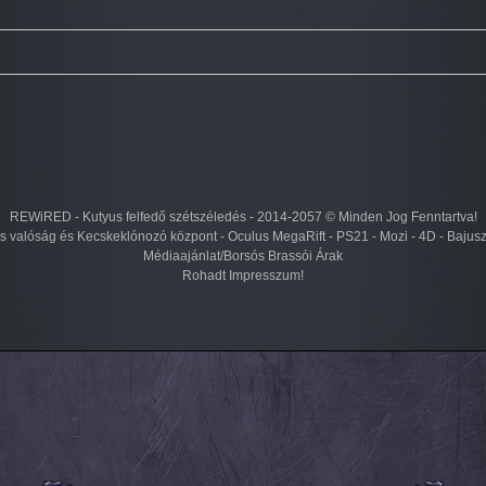
REWiRED - Kutyus felfedő szétszéledés - 2014-2057 © Minden Jog Fenntartva!
lis valóság és Kecskeklónozó központ - Oculus MegaRift - PS21 - Mozi - 4D - Bajus
Médiaajánlat/Borsós Brassói Árak
Rohadt Impresszum!