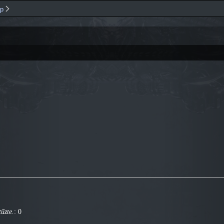
Ugrás a
ap
tartalomra
űzte.
: 0