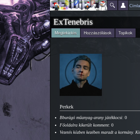
Címl
Főmenü
Jelenlegi hely
ExTenebris
(aktív fül)
Megtekintés
Hozzászólások
Topikok
Elsődleges fülek
Perkek
Bburágó műanyag-arany játékkocsi
: 0
Főoldalra kikerült komment
: 0
Vezetés közben kezében maradt a kormány. Kit