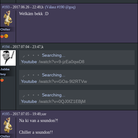
#193
- 2017.06.26 - 22:49,h
(Válasz #190 @goq)
Welkäm bekk :D
Chiller
#194
- 2017.07.04 - 23:47,k
◟
◦
◦
◦
Searching...
Youtube
/watch?v=9-jzEa0qwD8
Jabba
boy
◟
◦
◦
◦
Searching...
Youtube
/watch?v=GOa-9l2RTVw
◟
◦
◦
◦
Searching...
Youtube
/watch?v=0QJ0fZ1EBjM
#195
- 2017.07.05 - 19:49,sze
Na ki van a soundon?!
Chiller a soundon!!
Chiller