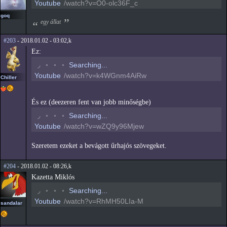
Youtube
/watch?v=O0-olc36F_c
goq
egy állat
#203
- 2018.01.02 - 03:02,k
Ez:
◟
◦
◦
◦
Searching...
Youtube
/watch?v=k4WGnm4AiRw
Chiller
És ez (deezeren fent van jobb minőségbe)
◟
◦
◦
◦
Searching...
Youtube
/watch?v=wZQ9y96Mjew
Szeretem ezeket a bevágott űrhajós szövegeket.
#204
- 2018.01.02 - 08:26,k
Kazetta Miklós
◟
◦
◦
◦
Searching...
Youtube
/watch?v=RhMH50LIa-M
sandalar