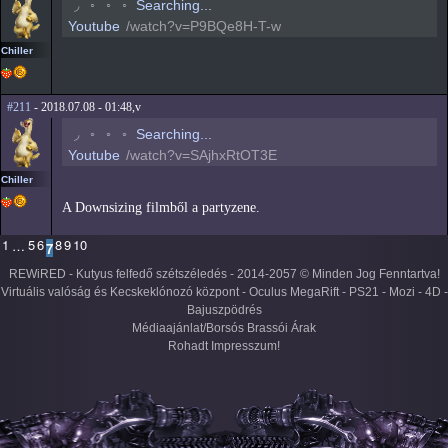
◟
◦
◦
◦
Searching...
Youtube
/watch?v=P9BQe8H-T-w
Chiller
#211
- 2018.07.08 - 01:48,v
◟
◦
◦
◦
Searching...
Youtube
/watch?v=SAjhxRtOT3E
Chiller
A Downsizing filmből a partyzene.
1
5
6
8
9
10
…
7
REWiRED - Kutyus felfedő szétszéledés - 2014-2057 © Minden Jog Fenntartva!
Virtuális valóság és Kecskeklónozó központ - Oculus MegaRift - PS21 - Mozi - 4D -
Bajuszpödrés
Médiaajánlat/Borsós Brassói Árak
Rohadt Impresszum!