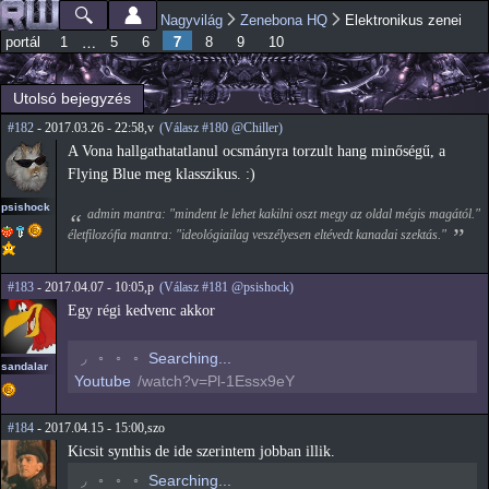
Ugrás a
Nagyvilág
Zenebona HQ
Elektronikus zenei
Főmenü
Jelenlegi hely
tartalomra
7
…
portál
1
5
6
8
9
10
Utolsó bejegyzés
#182
- 2017.03.26 - 22:58,v
(Válasz #180 @Chiller)
A Vona hallgathatatlanul ocsmányra torzult hang minőségű, a
Flying Blue meg klasszikus. :)
psishock
admin mantra: "mindent le lehet kakilni oszt megy az oldal mégis magától."
életfilozófia mantra: "ideológiailag veszélyesen eltévedt kanadai szektás."
#183
- 2017.04.07 - 10:05,p
(Válasz #181 @psishock)
Egy régi kedvenc akkor
◟
◦
◦
◦
Searching...
sandalar
Youtube
/watch?v=Pl-1Essx9eY
#184
- 2017.04.15 - 15:00,szo
Kicsit synthis de ide szerintem jobban illik.
◟
◦
◦
◦
Searching...