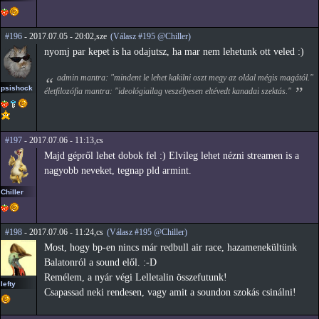
#196
- 2017.07.05 - 20:02,sze
(Válasz #195 @Chiller)
nyomj par kepet is ha odajutsz, ha mar nem lehetunk ott veled :)
admin mantra: "mindent le lehet kakilni oszt megy az oldal mégis magától."
psishock
életfilozófia mantra: "ideológiailag veszélyesen eltévedt kanadai szektás."
#197
- 2017.07.06 - 11:13,cs
Majd gépről lehet dobok fel :) Elvileg lehet nézni streamen is a
nagyobb neveket, tegnap pld armint.
Chiller
#198
- 2017.07.06 - 11:24,cs
(Válasz #195 @Chiller)
Most, hogy bp-en nincs már redbull air race, hazamenekültünk
Balatonról a sound elől. :-D
Remélem, a nyár végi Lelletalin összefutunk!
lefty
Csapassad neki rendesen, vagy amit a soundon szokás csinálni!