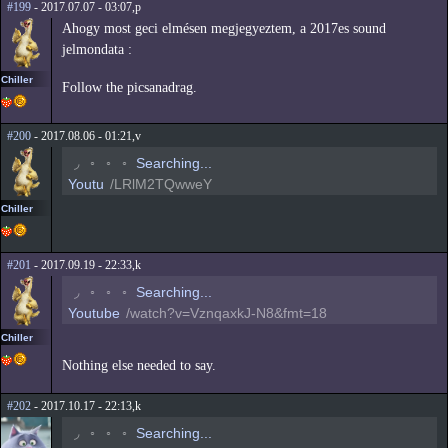
#199
- 2017.07.07 - 03:07,p
Ahogy most geci elmésen megjegyeztem, a 2017es sound
jelmondata :
Chiller
Follow the picsanadrag.
#200
- 2017.08.06 - 01:21,v
◟
◦
◦
◦
Searching...
Youtu
/LRlM2TQwweY
Chiller
#201
- 2017.09.19 - 22:33,k
◟
◦
◦
◦
Searching...
Youtube
/watch?v=VznqaxkJ-N8&fmt=18
Chiller
Nothing else needed to say.
#202
- 2017.10.17 - 22:13,k
◟
◦
◦
◦
Searching...