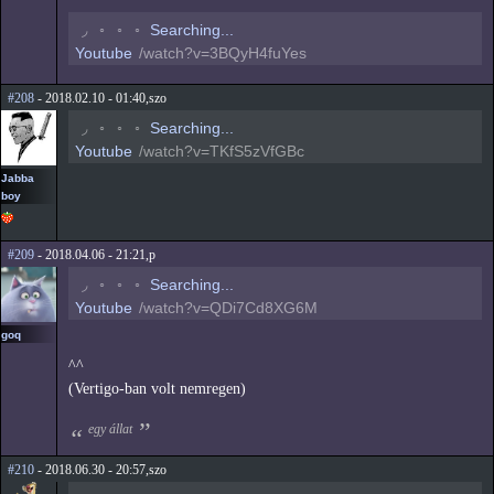
◟
◦
◦
◦
Searching...
Youtube
/watch?v=3BQyH4fuYes
#208
- 2018.02.10 - 01:40,szo
◟
◦
◦
◦
Searching...
Youtube
/watch?v=TKfS5zVfGBc
Jabba
boy
#209
- 2018.04.06 - 21:21,p
◟
◦
◦
◦
Searching...
Youtube
/watch?v=QDi7Cd8XG6M
goq
^^
(Vertigo-ban volt nemregen)
egy állat
#210
- 2018.06.30 - 20:57,szo