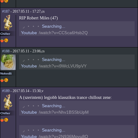
#187
- 2017.05.11 - 17:27,cs
RIP Robert Miles (47)
◟
◦
◦
◦
Searching...
Youtube
/watch?v=CC5ca6Hsb2Q
Chiller
#188
- 2017.05.11 - 23:06,cs
◟
◦
◦
◦
Searching...
Youtube
/watch?v=i9WcLVU9pVY
Nokedli
#189
- 2017.05.14 - 15:30,v
A (szerintem) legjobb klasszikus trance chillout zene:
◟
◦
◦
◦
Searching...
Youtube
/watch?v=Nhv1BSSbUpM
Chiller
◟
◦
◦
◦
Searching...
Youtube
/watch?v=2N936Mpyu8Q