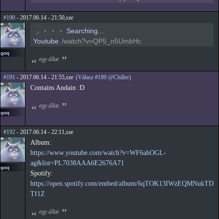
#190
- 2017.06.14 - 21:50,sze
◟
◦
◦
◦
Searching...
Youtube
/watch?v=QP5_n5UmbHc
goq
egy állat
#191
- 2017.06.14 - 21:55,sze
(Válasz #189 @Chiller)
Contains Andain :D
egy állat
goq
#192
- 2017.06.14 - 22:11,sze
Album:
https://www.youtube.com/watch?v=WF6ahOGL-
ag&list=PL7038AAA6E2676A71
goq
Spotify:
https://open.spotify.com/embed/album/6qTOK13IWzEQMNukTD
Tf1Z
egy állat