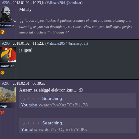
#205
- 2018.01.02 - 10:23,k
(Válasz #204 @sandalar)
Mihály
"Look at you, hacker. A pathetic creature of meat and bone. Panting and
brianaspirin
sweating as you run through my corridors. How can you challenge a perfect
immortal machine?" - Shodan
#206
- 2018.01.02 - 11:52,k
(Válasz #205 @brianaspirin)
ja igen!
sandalar
#207
- 2018.02.01 - 00:39,cs
Asszem ez eléggé elektronikus.... :D
◟
◦
◦
◦
Searching...
Youtube
/watch?v=XazFCsBUL78
nagi
◟
◦
◦
◦
Searching...
Youtube
/watch?v=Oym7B7YidKs