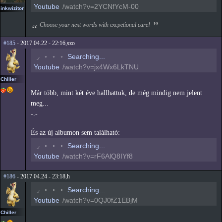
Youtube
/watch?v=2YCNfYcM-00
inkwizitor
Choose your next words with excpetional care!
#185
- 2017.04.22 - 22:16,szo
◟
◦
◦
◦
Searching...
Youtube
/watch?v=jx4Wx6LkTNU
Chiller
Már több, mint két éve hallhattuk, de még mindig nem jelent
meg...
-.-
És az új albumon sem található:
◟
◦
◦
◦
Searching...
Youtube
/watch?v=rF6AlQ8IYf8
#186
- 2017.04.24 - 23:18,h
◟
◦
◦
◦
Searching...
Youtube
/watch?v=0QJ0fZ1EBjM
Chiller