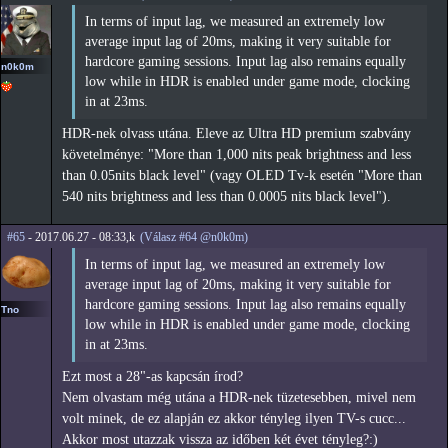
In terms of input lag, we measured an extremely low
average input lag of 20ms, making it very suitable for
hardcore gaming sessions. Input lag also remains equally
n0k0m
low while in HDR is enabled under game mode, clocking
in at 23ms.
HDR-nek olvass utána. Eleve az Ultra HD premium szabvány
követelménye: "More than 1,000 nits peak brightness and less
than 0.05nits black level" (vagy OLED Tv-k esetén "More than
540 nits brightness and less than 0.0005 nits black level").
#65
- 2017.06.27 - 08:33,k
(Válasz #64 @n0k0m)
In terms of input lag, we measured an extremely low
average input lag of 20ms, making it very suitable for
hardcore gaming sessions. Input lag also remains equally
Tno
low while in HDR is enabled under game mode, clocking
in at 23ms.
Ezt most a 28"-as kapcsán írod?
Nem olvastam még utána a HDR-nek tüzetesebben, mivel nem
volt minek, de ez alapján ez akkor tényleg ilyen TV-s cucc...
Akkor most utazzak vissza az időben két évet tényleg?:)