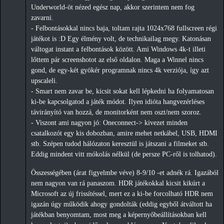
Underworld-öt nézed egész nap, akkor szerintem nem fog
zavarni.
- Felbontásokkal nincs baja, toltam rajta 1024x768 fullscreen régi
játékot is :D Egy élmény volt, de technikailag megy. Katonásan
váltogat instant a felbontások között. Ami Windows 4k-t illeti
lőttem pár screenshotot az első oldalon. Maga a Winnel nincs
gond, de egy-két gyökér programnak nincs 4k verziója, így azt
upscaleli.
- Smart nem zavar be, kicsit sokat kell lépkedni ha folyamatosan
ki-be kapcsolgatod a játék módot. Ilyen idióta hangvezérléses
távirányító van hozzá, de monitorként nem oszt/nem szoroz.
- Viszont ami nagyon jó: Oneconnect-> kivezet minden
csatalkozót egy kis dobozban, amire mehet netkábel, USB, HDMI
stb. Szépen tudod hálózaton keresztül is játszani a filmeket stb.
Eddig mindent vitt mókolás nélkül (de persze PC-ről is tolhatod).
Összességében (árat figyelmbe véve) 8-9/10 -et adnék rá. Igazából
nem nagyon van rá panaszom. HDR játékokkal kicsit kikúrt a
Microsoft az új frissítéssel, mert ez a ki-be forcolható HDR nem
igazán úgy működik ahogy gondolták (eddig egyből átváltott ha
játékban benyomtam, most meg a képernyőbeállításokban kell