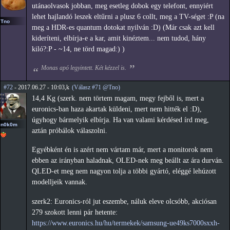
utánaolvasok jobban, meg esetleg dobok egy telefont, ennyiért
lehet hajlandó leszek eltűrni a plusz 6 collt, meg a TV-séget :P (na
Tno
meg a HDR-es quantum dotokat nyilván :D) (Már csak azt kell
kideríteni, elbírja-e a kar, amit kinéztem... nem tudod, hány
kiló?:P - ~14, ne törd magad:) )
Monas apó legyintett. Két kézzel is.
#72
- 2017.06.27 - 10:03,k
(Válasz #71 @Tno)
14,4 Kg (szerk. nem törtem magam, megy fejből is, mert a
euronics-ban haza akartak küldeni, mert nem hitték el :D),
úgyhogy bármelyik elbírja. Ha van valami kérdésed írd meg,
n0k0m
aztán próbálok válaszolni.
Egyébként én is azért nem vártam már, mert a monitorok nem
ebben az irányban haladnak, OLED-nek meg beállt az ára durván.
QLED-et meg nem nagyon tolja a többi gyártó, eléggé lehúzott
modelljeik vannak.
szerk2: Euronics-ról jut eszembe, náluk eleve olcsóbb, akciósan
279 szokott lenni pár hetente:
https://www.euronics.hu/hu/termekek/samsung-ue49ks7000sxxh-