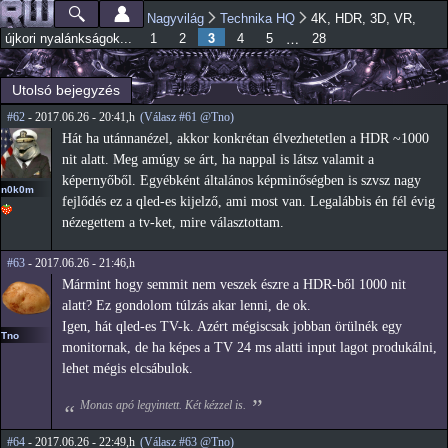
Ugrás a
Nagyvilág
Technika HQ
4K, HDR, 3D, VR,
Főmenü
Jelenlegi hely
tartalomra
3
…
újkori nyalánkságok...
1
2
4
5
28
Utolsó bejegyzés
#62
- 2017.06.26 - 20:41,h
(Válasz #61 @Tno)
Hát ha utánnanézel, akkor konkrétan élvezhetetlen a HDR ~1000
nit alatt. Meg amúgy se árt, ha nappal is látsz valamit a
képernyőből. Egyébként általános képminőségben is szvsz nagy
n0k0m
fejlődés ez a qled-es kijelző, ami most van. Legalábbis én fél évig
nézegettem a tv-ket, mire választottam.
#63
- 2017.06.26 - 21:46,h
Mármint hogy semmit nem veszek észre a HDR-ből 1000 nit
alatt? Ez gondolom túlzás akar lenni, de ok.
Igen, hát qled-es TV-k. Azért mégiscsak jobban örülnék egy
Tno
monitornak, de ha képes a TV 24 ms alatti input lagot produkálni,
lehet mégis elcsábulok.
Monas apó legyintett. Két kézzel is.
#64
- 2017.06.26 - 22:49,h
(Válasz #63 @Tno)