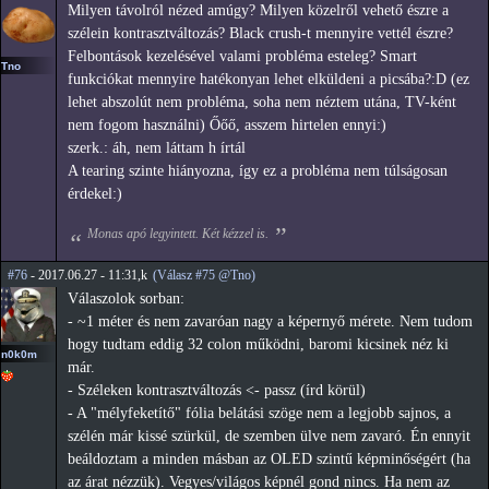
Milyen távolról nézed amúgy? Milyen közelről vehető észre a
szélein kontrasztváltozás? Black crush-t mennyire vettél észre?
Felbontások kezelésével valami probléma esteleg? Smart
Tno
funkciókat mennyire hatékonyan lehet elküldeni a picsába?:D (ez
lehet abszolút nem probléma, soha nem néztem utána, TV-ként
nem fogom használni) Őőő, asszem hirtelen ennyi:)
szerk.: áh, nem láttam h írtál
A tearing szinte hiányozna, így ez a probléma nem túlságosan
érdekel:)
Monas apó legyintett. Két kézzel is.
#76
- 2017.06.27 - 11:31,k
(Válasz #75 @Tno)
Válaszolok sorban:
- ~1 méter és nem zavaróan nagy a képernyő mérete. Nem tudom
hogy tudtam eddig 32 colon működni, baromi kicsinek néz ki
n0k0m
már.
- Széleken kontrasztváltozás <- passz (írd körül)
- A "mélyfeketítő" fólia belátási szöge nem a legjobb sajnos, a
szélén már kissé szürkül, de szemben ülve nem zavaró. Én ennyit
beáldoztam a minden másban az OLED szintű képminőségért (ha
az árat nézzük). Vegyes/világos képnél gond nincs. Ha nem az