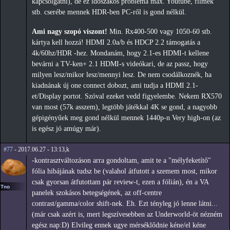
kapcsolgatni), de ez időszakos probléma max. Youtube, filmek
stb. cserébe mennek HDR-ben PC-ről is gond nélkül.
Ami nagy szopó viszont!
Min. Rx400-500 vagy 1050-60 stb.
kártya kell hozzá! HDMI 2.0a/b és HDCP 2.2 támogatás a
4k/60hz/HDR -hez. Mondanám, hogy 2.1-es HDMI-t kellene
bevárni a TV-ken+ 2.1 HDMI-s videókari, de az passz, hogy
milyen lesz/mikor lesz/mennyi lesz. De nem csodálkoznék, ha
kiadnának új one connect dobozt, ami tudja a HDMI 2.1-
et/Display portot. Szóval ezeket vedd figyelembe. Nekem RX570
van most (57k asszem), legtöbb játékkal 4K se gond, a nagyobb
gépigényűek meg gond nélkül mennek 1440p-n Very high-on (az
is egész jó amúgy már).
#77
- 2017.06.27 - 13:13,k
-kontrasztváltozáson arra gondoltam, amit te a "mélyfeketítő"
fólia hibájának tudsz be (valahol átfutott a szemem most, mikor
csak gyorsan átfutottam pár review-t, ezen a fólián), én a VA
Tno
panelek szokásos betegségének, az off-centre
contrast/gamma/color shift-nek. Eh. Ezt tényleg jó lenne látni...
(már csak azért is, mert legszívesebben az Underworld-öt nézném
egész nap:D) Elvileg ennek ugye mérséklődnie kéne/el kéne