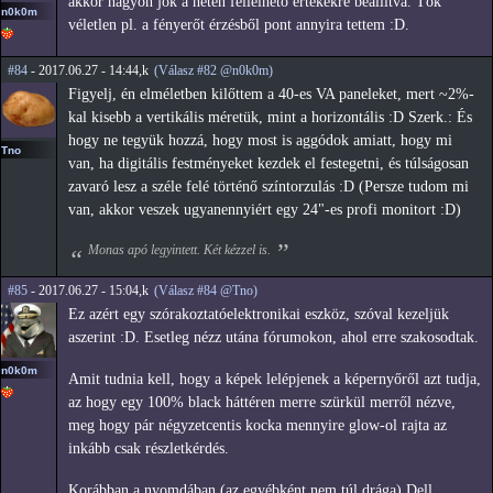
akkor nagyon jók a neten fellelhető értékekre beállítva. Tök
n0k0m
véletlen pl. a fényerőt érzésből pont annyira tettem :D.
#84
- 2017.06.27 - 14:44,k
(Válasz #82 @n0k0m)
Figyelj, én elméletben kilőttem a 40-es VA paneleket, mert ~2%-
kal kisebb a vertikális méretük, mint a horizontális :D Szerk.: És
hogy ne tegyük hozzá, hogy most is aggódok amiatt, hogy mi
Tno
van, ha digitális festményeket kezdek el festegetni, és túlságosan
zavaró lesz a széle felé történő színtorzulás :D (Persze tudom mi
van, akkor veszek ugyanennyiért egy 24"-es profi monitort :D)
Monas apó legyintett. Két kézzel is.
#85
- 2017.06.27 - 15:04,k
(Válasz #84 @Tno)
Ez azért egy szórakoztatóelektronikai eszköz, szóval kezeljük
aszerint :D. Esetleg nézz utána fórumokon, ahol erre szakosodtak.
n0k0m
Amit tudnia kell, hogy a képek lelépjenek a képernyőről azt tudja,
az hogy egy 100% black háttéren merre szürkül merről nézve,
meg hogy pár négyzetcentis kocka mennyire glow-ol rajta az
inkább csak részletkérdés.
Korábban a nyomdában (az egyébként nem túl drága) Dell