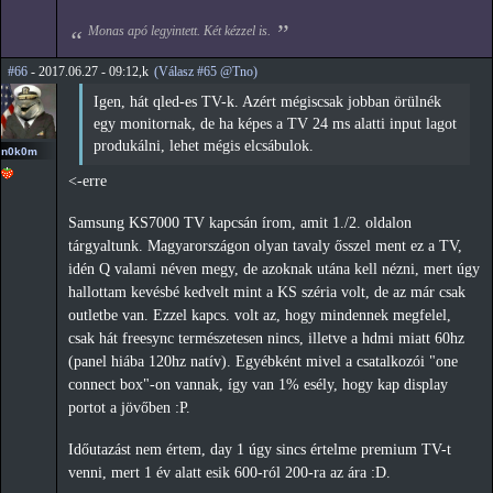
Monas apó legyintett. Két kézzel is.
#66
- 2017.06.27 - 09:12,k
(Válasz #65 @Tno)
Igen, hát qled-es TV-k. Azért mégiscsak jobban örülnék
egy monitornak, de ha képes a TV 24 ms alatti input lagot
produkálni, lehet mégis elcsábulok.
n0k0m
<-erre
Samsung KS7000 TV kapcsán írom, amit 1./2. oldalon
tárgyaltunk. Magyarországon olyan tavaly ősszel ment ez a TV,
idén Q valami néven megy, de azoknak utána kell nézni, mert úgy
hallottam kevésbé kedvelt mint a KS széria volt, de az már csak
outletbe van. Ezzel kapcs. volt az, hogy mindennek megfelel,
csak hát freesync természetesen nincs, illetve a hdmi miatt 60hz
(panel hiába 120hz natív). Egyébként mivel a csatalkozói "one
connect box"-on vannak, így van 1% esély, hogy kap display
portot a jövőben :P.
Időutazást nem értem, day 1 úgy sincs értelme premium TV-t
venni, mert 1 év alatt esik 600-ról 200-ra az ára :D.