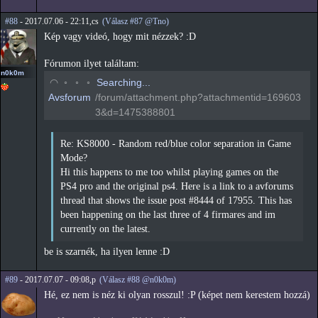
#88
- 2017.07.06 - 22:11,cs
(Válasz #87 @Tno)
Kép vagy videó, hogy mit nézzek? :D
Fórumon ilyet találtam:
n0k0m
◟
◦
◦
◦
Searching...
Avsforum
/forum/attachment.php?attachmentid=169603
3&d=1475388801
Re: KS8000 - Random red/blue color separation in Game
Mode?
Hi this happens to me too whilst playing games on the
PS4 pro and the original ps4. Here is a link to a avforums
thread that shows the issue post #8444 of 17955. This has
been happening on the last three of 4 firmares and im
currently on the latest.
be is szarnék, ha ilyen lenne :D
#89
- 2017.07.07 - 09:08,p
(Válasz #88 @n0k0m)
Hé, ez nem is néz ki olyan rosszul! :P (képet nem kerestem hozzá)