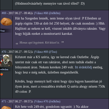
(Hódmezővásárhely mennyire van távol tőled? :D)
#69
- 2017.06.27 - 09:46,k
(Válasz #68 @n0k0m)
Hát ha Szegeden lennék, nem lenne olyan távol :P Ellenben az
árgép rögtön 330-at dob fel 250 helyett, de csak mondom :) Hhh.
Hajlított az nekem se kell, viszont inkább állványra raknám. Vagy
Tno
hogy híjják ezeket a monitortartó karokat.
Monas apó legyintett. Két kézzel is.
#70
- 2017.06.27 - 09:52,k
(Válasz #69 @Tno)
Kifutott már a KS széria, így ne keresd csak Outletbe. Árgép
szerint már csak ott van raktáron, ahol nem tudták eladni a
felnyomott áron. Nekem kereken 249 volt.
Itt érdeklődj
esetleg,
n0k0m
hogy lesz e még nekik, üzletben megnézhetők.
Kérdés, hogy mennyit kell várni hogy újra legyen hasonlóan jó
ilyen áron, mert a rosszabbra értékelt Q széria ahogy nézem 750k
49 colon :P.
#71
- 2017.06.27 - 09:57,k
(Válasz #70 @n0k0m)
Két hete volt 249-ért, gondolom ugyanitt :) Na akkor