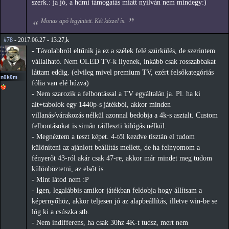
szerk.: ja jó, a hdmi támogatás miatt nyilván nem mindegy:)
Monas apó legyintett. Két kézzel is.
#78
- 2017.06.27 - 13:27,k
- Távolabbról eltűnik ja ez a szélek felé szürkülés, de szerintem
vállalható. Nem OLED TV-k ilyenek, inkább csak rosszabbakat
láttam eddig. (elvileg mivel premium TV, ezért felsőkategóriás
n0k0m
fólia van elé húzva)
- Nem szarozik a felbontással a TV egyáltalán ja. Pl. ha ki
alt+tabolok egy 1440p-s játékból, akkor minden
villanás/várakozás nélkül azonnal bedobja a 4k-s asztalt. Custom
felbontásokat is simán ráilleszti kilógás nélkül.
- Megnéztem a teszt képet. 4-től kezdve tisztán el tudom
különíteni az ajánlott beállítás mellett, de ha felnyomom a
fényerőt 43-ról akár csak 47-re, akkor már mindet meg tudom
különböztetni, az elsőt is.
- Mint látod nem :P
- Igen, legalábbis amikor játékban feldobja hogy állítsam a
képernyőhöz, akkor teljesen jó az alapbeállítás, illetve win-be se
lóg ki a csúszka stb.
- Nem indifferens, ha csak 30hz 4K-t tudsz, mert nem