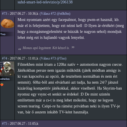
suhd-smart-led-televizio/p/206138
#73
- 2017.06.27 - 10:36,k
(Válasz #72 @n0k0m)
Most nyomtam azért egy facepalmot, hogy pwm-et használ, kb.
már el is felejtettem, hogy ezt nézni kell :D Ilyen ár-értékért (meg
hogy a mozgásmegjelenítést se húzzák le nagyon sehol) mondjuk
Tno
lehet még ezt is hajlandó vagyok lenyelni.
Monas apó legyintett. Két kézzel is.
#74
- 2017.06.27 - 11:01,k
(Válasz #73 @Tno)
Filmekben mint írtam a 120hz natív + automotion nagyon csecse.
Játékokban persze nem igazán működik (játék módban amúgy is
ki van kapcsolva az opció, de teszteltem normálban és nem ért
n0k0m
semmit). 60hz-ből ami elvárható azt tudja, ha nem 24/7 játszol
kizárólag kompetitív játékokkal, akkor viselhető. Ha Skyrim-ban
nyomsz egy vsync-et senkit se érdekel :D De mint szintén
említettem már a cs-t is meg lehet mókolni, hogy ne legyen
screen tearing. Csöpi-re ha rámész privátban neki is ilyen TV-je
van, bár ő asszem inkább TV-ként használja.
#75
- 2017.06.27 - 11:05,k