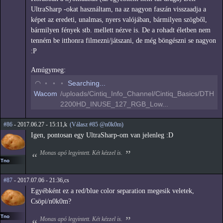
UltraSharp -okat használtam, na az nagyon faszán visszaadja a
képet az eredeti, unalmas, nyers valójában, bármilyen szögből,
bármilyen fények stb. mellett nézve is. De a rohadt életben nem
tenném be itthonra filmezni/játszani, de még böngészni se nagyon
:P
Amúgymeg:
◟
◦
◦
◦
Searching...
Wacom
/uploads/Cintiq_Info_Channel/Cintiq_Basics/DTH
2200HD_INUSE_127_RGB_Low...
#86
- 2017.06.27 - 15:11,k
(Válasz #85 @n0k0m)
Igen, pontosan egy UltraSharp-om van jelenleg :D
Monas apó legyintett. Két kézzel is.
Tno
#87
- 2017.07.06 - 21:36,cs
Egyébként ez a red/blue color separation megesik veletek,
Csöpi/n0k0m?
Tno
Monas apó legyintett. Két kézzel is.