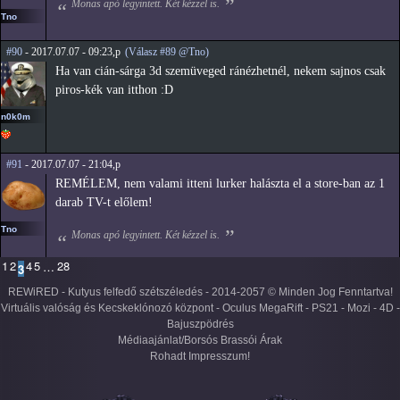
Monas apó legyintett. Két kézzel is.
Tno
#90
- 2017.07.07 - 09:23,p
(Válasz #89 @Tno)
Ha van cián-sárga 3d szemüveged ránézhetnél, nekem sajnos csak
piros-kék van itthon :D
n0k0m
#91
- 2017.07.07 - 21:04,p
REMÉLEM, nem valami itteni lurker halászta el a store-ban az 1
darab TV-t előlem!
Tno
Monas apó legyintett. Két kézzel is.
1
2
4
5
28
…
3
REWiRED - Kutyus felfedő szétszéledés - 2014-2057 © Minden Jog Fenntartva!
Virtuális valóság és Kecskeklónozó központ - Oculus MegaRift - PS21 - Mozi - 4D -
Bajuszpödrés
Médiaajánlat/Borsós Brassói Árak
Rohadt Impresszum!