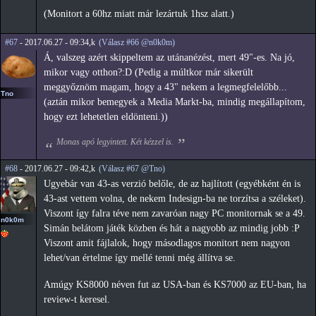
(Monitort a 60hz miatt már lezártuk 1hsz alatt.)
#67
- 2017.06.27 - 09:34,k
(Válasz #66 @n0k0m)
Á, valszeg azért skippeltem az utánanézést, mert 49"-es. Na jó,
mikor vagy otthon?:D (Pedig a múltkor már sikerült
meggyőznöm magam, hogy a 43" nekem a legmegfelelőbb...
Tno
(aztán mikor bemegyek a Media Markt-ba, mindig megállapítom,
hogy ezt lehetetlen eldönteni.))
Monas apó legyintett. Két kézzel is.
#68
- 2017.06.27 - 09:42,k
(Válasz #67 @Tno)
Ugyebár van 43-as verzió belőle, de az hajlított (egyébként én is
43-ast vettem volna, de nekem Indesign-ba ne torzítsa a széleket).
Viszont így falra téve nem zavaróan nagy PC monitornak se a 49.
n0k0m
Simán belátom játék közben és hát a nagyobb az mindig jobb :P
Viszont amit fájlalok, hogy másodlagos monitort nem nagyon
lehet/van értelme így mellé tenni még állítva se.
Amúgy KS8000 néven fut az USA-ban és KS7000 az EU-ban, ha
review-t keresel.