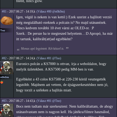
bleed, nincs glow.
#81
- 2017.06.27 - 14:19,k
(Válasz #80 @n0k0m)
Igen, végül is nekem is van kettő:) Ezek szerint a hajlított verzió
még megtalálható ezeknek a polcain is? No majd utánanézek.
Nincs kedvem további 10 évet várni az OLED-re. :P
Tno
Szerk.: De persze ha te megteszed helyettem...:D Apropó, ha már
itt tartunk, kalibrált(att)ad egyébként?
Monas apó legyintett. Két kézzel is.
#82
- 2017.06.27 - 14:24,k
(Válasz #81 @Tno)
Euronics polcán a KS7000 is ottvan, írja a weboldalon, hogy
melyik üzletekben. A KS7500 pedig MM-ben is van.
n0k0m
Egyébként a 43 colos KS7500-at 220-230 körül vesztegették
legutóbb. Majdnem azt vettem, de újságszerkesztéshez nem jó,
hogy torzít a széleken a hajlítás miatt.
#83
- 2017.06.27 - 14:43,k
(Válasz #81 @Tno)
Bocs nem tudtam már szerkeszteni: Nem kalibráltattam, de ahogy
utánaolvastam nem is nagyon kell. Ha játékra/filmre használod,