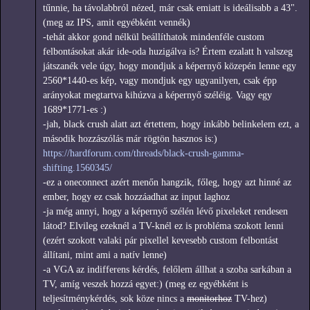
tűnnie, ha távolabbról nézed, már csak emiatt is ideálisabb a 43".
(meg az IPS, amit egyébként vennék)
-tehát akkor gond nélkül beállíthatok mindenféle custom
felbontásokat akár ide-oda huzigálva is? Értem ezalatt h valszeg
játszanék vele úgy, hogy mondjuk a képernyő közepén lenne egy
2560*1440-es kép, vagy mondjuk egy ugyanilyen, csak épp
arányokat megtartva kihúzva a képernyő széléig. Vagy egy
1689*1771-es :)
-jah, black crush alatt azt értettem, hogy inkább belinkelem ezt, a
második hozzászólás már rögtön hasznos is:)
https://hardforum.com/threads/black-crush-gamma-
shifting.1560345/
-ez a oneconnect azért menőn hangzik, főleg, hogy azt hinné az
ember, hogy ez csak hozzáadhat az input laghoz
-ja még annyi, hogy a képernyő szélén lévő pixeleket rendesen
látod? Elvileg ezeknél a TV-knél ez is probléma szokott lenni
(ezért szokott valaki pár pixellel kevesebb custom felbontást
állítani, mint ami a natív lenne)
-a VGA az indifferens kérdés, felőlem állhat a szoba sarkában a
TV, amíg veszek hozzá egyet:) (meg ez egyébként is
teljesítménykérdés, sok köze nincs a
monitorhoz
TV-hez)