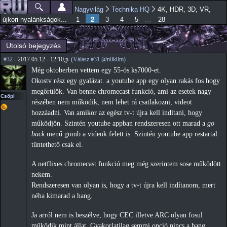
Ugrás a
Nagyvilág
Technika HQ
4K, HDR, 3D, VR,
Főmenü
Jelenlegi hely
tartalomra
2
…
újkori nyalánkságok...
1
3
4
5
28
Utolsó bejegyzés
#32
- 2017.05.12 - 12:10,p
(Válasz #31 @n0k0m)
Még oktoberben vettem egy 55-ös ks7000-et.
Okostv rész egy gyalázat. a youtube app egy olyan rakás fos hogy
megőrülök. Van benne chromecast funkció, ami az esetek nagy
Csöpi
részében nem működik, nem lehet rá csatlakozni, videot
hozzáadni. Van amikor az egész tv-t újra kell indítani, hogy
működjön. Szintén youtube appban rendszeresen ott marad a
go
back
menű gomb a videok felett is. Szintén youtube app restartal
tüntethető csak el.
A netflixes chromecast funkció meg még szerintem sose működött
nekem.
Rendszeresen van olyan is, hogy a tv-t újra kell indítanom, mert
néha kimarad a hang.
Ja arról nem is beszélve, hogy CEC illetve ARC olyan fosul
működik mint állat. Gyakorlatilag semmi opció nincs a hang