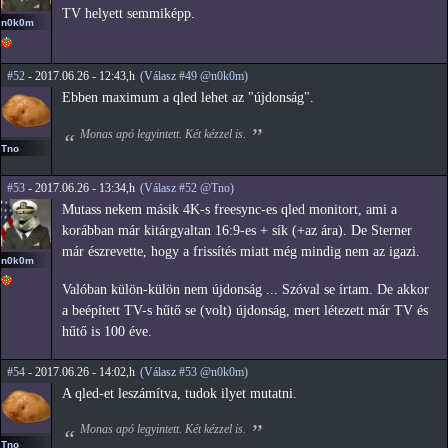
TV helyett semmiképp.
n0k0m
#52
- 2017.06.26 - 12:43,h
(Válasz #49 @n0k0m)
Ebben maximum a qled lehet az "újdonság".
Monas apó legyintett. Két kézzel is.
Tno
#53
- 2017.06.26 - 13:34,h
(Válasz #52 @Tno)
Mutass nekem másik 4K-s freesync-es qled monitort, ami a
korábban már kitárgyaltan 16:9-es + sík (+az ára). De Sterner
már észrevette, hogy a frissítés miatt még mindig nem az igazi.
n0k0m
Valóban külön-külön nem újdonság ... Szóval se írtam. De akkor
a beépített TV-s hűtő se (volt) újdonság, mert létezett már TV és
hűtő is 100 éve.
#54
- 2017.06.26 - 14:02,h
(Válasz #53 @n0k0m)
A qled-et leszámítva, tudok ilyet mutatni.
Monas apó legyintett. Két kézzel is.
Tno