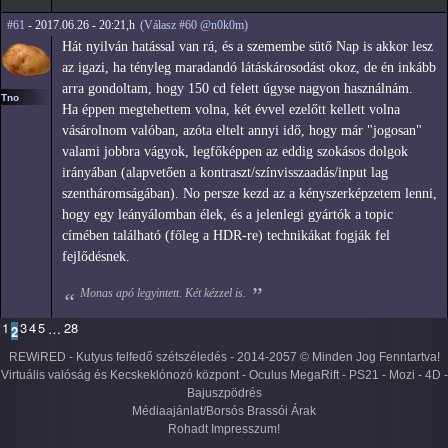
#61
- 2017.06.26 - 20:21,h
(Válasz #60 @n0k0m)
Hát nyilván hatással van rá, és a szemembe sütő Nap is akkor lesz
az igazi, ha tényleg maradandó látáskárosodást okoz, de én inkább
arra gondoltam, hogy 150 cd felett úgyse nagyon használnám.
Tno
Ha éppen megtehettem volna, két évvel ezelőtt kellett volna
vásárolnom valóban, azóta eltelt annyi idő, hogy már "jogosan"
valami jobbra vágyok, legfőképpen az eddig szokásos dolgok
irányában (alapvetően a kontraszt/színvisszaadás/input lag
szentháromságában). No persze kezd az a kényszerképzetem lenni,
hogy egy leányálomban élek, és a jelenlegi gyártók a topic
címében található (főleg a HDR-re) technikákat fogják fel
fejlődésnek.
Monas apó legyintett. Két kézzel is.
1
3
4
5
28
…
2
REWiRED - Kutyus felfedő szétszéledés - 2014-2057 © Minden Jog Fenntartva!
Virtuális valóság és Kecskeklónozó központ - Oculus MegaRift - PS21 - Mozi - 4D -
Bajuszpödrés
Médiaajánlat/Borsós Brassói Árak
Rohadt Impresszum!