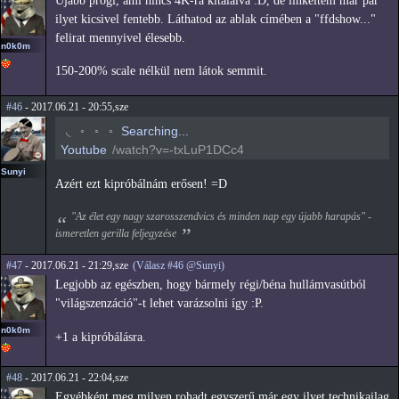
Újabb progi, ami nincs 4K-ra kitalálva :D, de linkeltem már pár
ilyet kicsivel fentebb. Láthatod az ablak címében a "ffdshow..."
felirat mennyivel élesebb.
n0k0m
150-200% scale nélkül nem látok semmit.
#46
- 2017.06.21 - 20:55,sze
◝
◦
◦
◦
Searching...
Youtube
/watch?v=-txLuP1DCc4
Sunyi
Azért ezt kipróbálnám erősen! =D
"Az élet egy nagy szarosszendvics és minden nap egy újabb harapás" -
ismeretlen gerilla feljegyzése
#47
- 2017.06.21 - 21:29,sze
(Válasz #46 @Sunyi)
Legjobb az egészben, hogy bármely régi/béna hullámvasútból
"világszenzáció"-t lehet varázsolni így :P.
n0k0m
+1 a kipróbálásra.
#48
- 2017.06.21 - 22:04,sze
Egyébként meg milyen rohadt egyszerű már egy ilyet technikailag