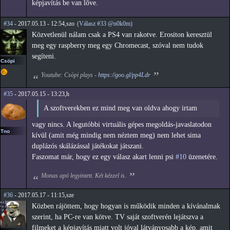
képjavítás be van lőve.
#34
- 2017.05.13 - 12:54,szo
(Válasz #33 @n0k0m)
Közvetlenül nálam csak a PS4 van rakotve. Erositon keresztül
meg egy raspberry meg egy Chromecast, szóval nem tudok
segíteni.
Csöpi
Youtube: Csöpi plays -
https://goo.gl/pp4Ldr
#35
- 2017.05.15 - 13:23,h
A szoftverekben ez mind meg van oldva ahogy irtam
vagy nincs. A legutóbbi virtuális gépes megoldás-javaslatodon
Tno
kívül (amit még mindig nem néztem meg) nem lehet sima
duplázós skálázással játékokat játszani.
Faszomat már, hogy ez egy válasz akart lenni psi
#10
üzenetére.
Monas apó legyintett. Két kézzel is.
#36
- 2017.05.17 - 11:15,sze
Közben rájöttem, hogy hogyan is működik minden a kívánalmak
szerint, ha PC-re van kötve. TV saját szoftverén lejátszva a
filmeket a képjavítás miatt volt jóval látványosabb a kép, amit