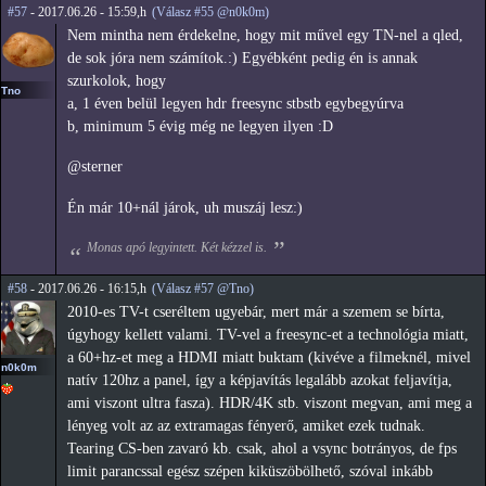
#57
- 2017.06.26 - 15:59,h
(Válasz #55 @n0k0m)
Nem mintha nem érdekelne, hogy mit művel egy TN-nel a qled,
de sok jóra nem számítok.:) Egyébként pedig én is annak
szurkolok, hogy
Tno
a, 1 éven belül legyen hdr freesync stbstb egybegyúrva
b, minimum 5 évig még ne legyen ilyen :D
@sterner
Én már 10+nál járok, uh muszáj lesz:)
Monas apó legyintett. Két kézzel is.
#58
- 2017.06.26 - 16:15,h
(Válasz #57 @Tno)
2010-es TV-t cseréltem ugyebár, mert már a szemem se bírta,
úgyhogy kellett valami. TV-vel a freesync-et a technológia miatt,
a 60+hz-et meg a HDMI miatt buktam (kivéve a filmeknél, mivel
n0k0m
natív 120hz a panel, így a képjavítás legalább azokat feljavítja,
ami viszont ultra fasza). HDR/4K stb. viszont megvan, ami meg a
lényeg volt az az extramagas fényerő, amiket ezek tudnak.
Tearing CS-ben zavaró kb. csak, ahol a vsync botrányos, de fps
limit parancssal egész szépen kiküszöbölhető, szóval inkább