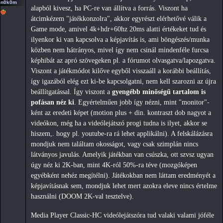
n0k0m
alapból kivesz, ha PC-re van állítva a forrás. Viszont ha
átcimkézem "játékkonzolra", akkor egyrészt elérhetővé válik a
Game mode, amivel 4k+hdr+60hz 20ms alatti értékeket tud és
ilyenkor ki van kapcsolva a képjavítás is, ami böngészés/munka
közben nem hátrányos, mivel így nem csinál mindenféle furcsa
képhibát az apró szövegeken pl. a fórumot olvasgatva/lapozgatva.
Viszont a játékmódot kilőve egyből visszaáll a korábbi beállítás,
így igazából elég ezt ki-be kapcsolgatni, nem kell szarozni az újra
beállítgatással. Így viszont a
gyengébb minőségű tartalom is
pofásan néz ki
. Egyértelműen jobb így nézni, mint "monitor"-
ként az eredeti képet (motion plus + din. kontraszt dob nagyot a
videókon, még ha a videólejátszó progi tudna is ilyet, akkor se
hiszem,. hogy pl. youtube-ra rá lehet applikálni). A felskálázásra
mondjuk nem találtam okosságot, vagy csak szimplán nincs
látványos javulás. Amelyik játékban van csúszka, ott szvsz ugyan
úgy néz ki 2K-ban, mint 4K-ról 50%-ra téve (mozgóképen
egyébként nehéz megítélni). Játékokban nem láttam eredményét a
képjavításnak sem, mondjuk lehet mert azokra eleve nincs értelme
használni (DOOM 2K-val tesztelve).
Media Player Classic-HC videólejátszóra tud valaki valami jóféle