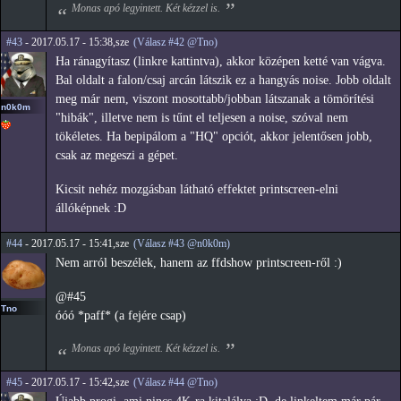
Monas apó legyintett. Két kézzel is.
#43
- 2017.05.17 - 15:38,sze
(Válasz #42 @Tno)
Ha ránagyítasz (linkre kattintva), akkor középen ketté van vágva.
Bal oldalt a falon/csaj arcán látszik ez a hangyás noise. Jobb oldalt
meg már nem, viszont mosottabb/jobban látszanak a tömörítési
n0k0m
"hibák", illetve nem is tűnt el teljesen a noise, szóval nem
tökéletes. Ha bepipálom a "HQ" opciót, akkor jelentősen jobb,
csak az megeszi a gépet.
Kicsit nehéz mozgásban látható effektet printscreen-elni
állóképnek :D
#44
- 2017.05.17 - 15:41,sze
(Válasz #43 @n0k0m)
Nem arról beszélek, hanem az ffdshow printscreen-ről :)
@#45
Tno
óóó *paff* (a fejére csap)
Monas apó legyintett. Két kézzel is.
#45
- 2017.05.17 - 15:42,sze
(Válasz #44 @Tno)