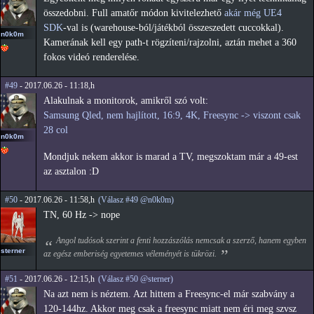
összedobni. Full amatőr módon kivitelezhető
akár még UE4
SDK
-val is (warehouse-ból/játékból összeszedett cuccokkal).
n0k0m
Kamerának kell egy path-t rögzíteni/rajzolni, aztán mehet a 360
fokos videó renderelése.
#49
- 2017.06.26 - 11:18,h
Alakulnak a monitorok, amikről szó volt:
Samsung Qled, nem hajlított, 16:9, 4K, Freesync -> viszont csak
28 col
n0k0m
Mondjuk nekem akkor is marad a TV, megszoktam már a 49-est
az asztalon :D
#50
- 2017.06.26 - 11:58,h
(Válasz #49 @n0k0m)
TN, 60 Hz -> nope
Angol tudósok szerint a fenti hozzászólás nemcsak a szerző, hanem egyben
sterner
az egész emberiség egyetemes véleményét is tükrözi.
#51
- 2017.06.26 - 12:15,h
(Válasz #50 @sterner)
Na azt nem is néztem. Azt hittem a Freesync-el már szabvány a
120-144hz. Akkor meg csak a freesync miatt nem éri meg szvsz