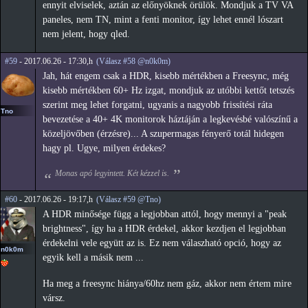
ennyit elviselek, aztán az előnyöknek örülök. Mondjuk a TV VA
paneles, nem TN, mint a fenti monitor, így lehet ennél lószart
nem jelent, hogy qled.
#59
- 2017.06.26 - 17:30,h
(Válasz #58 @n0k0m)
Jah, hát engem csak a HDR, kisebb mértékben a Freesync, még
kisebb mértékben 60+ Hz izgat, mondjuk az utóbbi kettőt tetszés
szerint meg lehet forgatni, ugyanis a nagyobb frissítési ráta
Tno
bevezetése a 40+ 4K monitorok háztáján a legkevésbé valószínű a
közeljövőben (érzésre)... A szupermagas fényerő totál hidegen
hagy pl. Ugye, milyen érdekes?
Monas apó legyintett. Két kézzel is.
#60
- 2017.06.26 - 19:17,h
(Válasz #59 @Tno)
A HDR minősége függ a legjobban attól, hogy mennyi a "peak
brightness", így ha a HDR érdekel, akkor kezdjen el legjobban
érdekelni vele együtt az is. Ez nem válaszható opció, hogy az
n0k0m
egyik kell a másik nem ...
Ha meg a freesync hiánya/60hz nem gáz, akkor nem értem mire
vársz.