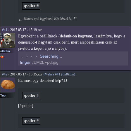
spoiler #
Monas apó legyintett. Két kézzel is.
#41
- 2017.05.17 - 15:19,sze
Egyébként a beállítások (default-on hagytam, leszámítva, hogy a
denoise3d-t hagytam csak bent, mert alapbeállításon csak az
javított a képen a jó irányba):
n0k0m
◝
◦
◦
◦
Searching...
Imgur
/EM2bFpd.jpg
#42
- 2017.05.17 - 15:35,sze
(Válasz #41 @n0k0m)
Ez most egy denoised kép?:D
spoiler #
Tno
[/spoiler]
spoiler #