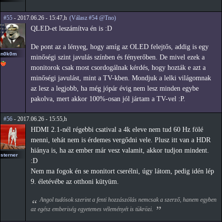
#55
- 2017.06.26 - 15:47,h
(Válasz #54 @Tno)
QLED-et leszámítva én is :D
De pont az a lényeg, hogy amíg az OLED felejtős, addig is egy
n0k0m
minőségi szint javulás színben és fényerőben. De mivel ezek a
monitorok csak most csordogálnak kérdés, hogy hozták e azt a
minőségi javulást, mint a TV-kben. Mondjuk a lelki világomnak
az lesz a legjobb, ha még jópár évig nem lesz minden egybe
pakolva, mert akkor 100%-osan jól jártam a TV-vel :P.
#56
- 2017.06.26 - 15:55,h
HDMI 2.1-nél régebbi csatival a 4k eleve nem tud 60 Hz fölé
menni, tehát nem is érdemes vergődni vele. Plusz itt van a HDR
hiánya is, ha az ember már vesz valamit, akkor tudjon mindent.
sterner
:D
Nem ma fogok én se monitort cserélni, úgy látom, pedig idén lép
9. életévébe az otthoni kütyüm.
Angol tudósok szerint a fenti hozzászólás nemcsak a szerző, hanem egyben
az egész emberiség egyetemes véleményét is tükrözi.