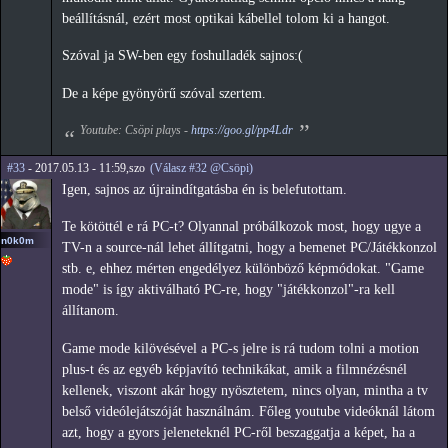
beállításnál, ezért most optikai kábellel tolom ki a hangot.
Szóval ja SW-ben egy foshulladék sajnos:(
De a képe gyönyörű szóval szertem.
Youtube: Csöpi plays -
https://goo.gl/pp4Ldr
#33
- 2017.05.13 - 11:59,szo
(Válasz #32 @Csöpi)
Igen, sajnos az újraindítgatásba én is belefutottam.
Te kötöttél e rá PC-t? Olyannal próbálkozok most, hogy ugye a
n0k0m
TV-n a source-nál lehet állítgatni, hogy a bemenet PC/Játékkonzol
stb. e, ehhez mérten engedélyez különböző képmódokat. "Game
mode" is így aktiválható PC-re, hogy "játékkonzol"-ra kell
állítanom.
Game mode kilövésével a PC-s jelre is rá tudom tolni a motion
plus-t és az egyéb képjavító technikákat, amik a filmnézésnél
kellenek, viszont akár hogy nyösztetem, nincs olyan, mintha a tv
belső videólejátszóját használnám. Főleg youtube videóknál látom
azt, hogy a gyors jeleneteknél PC-ről beszaggatja a képet, ha a