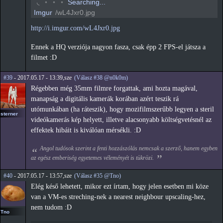
◝
◦
◦
◦
Searching...
Imgur
/wL4Jxr0.jpg
http://i.imgur.com/wL4Jxr0.jpg
Ennek a HQ verziója nagyon fasza, csak épp 2 FPS-el játsza a
filmet :D
#39
- 2017.05.17 - 13:39,sze
(Válasz #38 @n0k0m)
Régebben még 35mm filmre forgattak, ami hozta magával,
manapság a digitális kamerák korában azért teszik rá
utómunkában (ha ráteszik), hogy mozifilmszerűbb legyen a steril
sterner
videókamerás kép helyett, illetve alacsonyabb költségvetésnél az
effektek hibáit is kiválóan mérsékli. :D
Angol tudósok szerint a fenti hozzászólás nemcsak a szerző, hanem egyben
az egész emberiség egyetemes véleményét is tükrözi.
#40
- 2017.05.17 - 13:57,sze
(Válasz #35 @Tno)
Elég késő lehetett, mikor ezt írtam, hogy jelen esetben mi köze
van a VM-es streching-nek a nearest neighbour upscaling-hez,
nem tudom :D
Tno