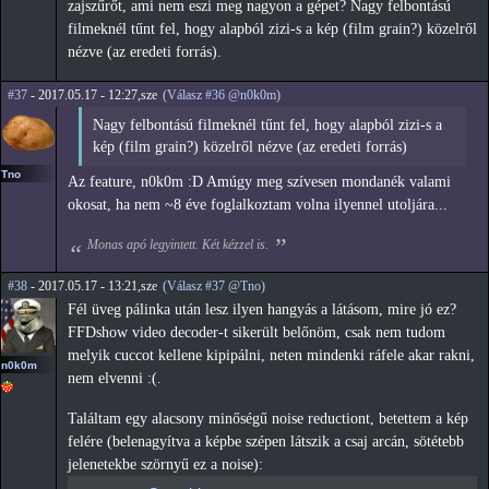
zajszűrőt, ami nem eszi meg nagyon a gépet? Nagy felbontású
filmeknél tűnt fel, hogy alapból zizi-s a kép (film grain?) közelről
nézve (az eredeti forrás).
#37
- 2017.05.17 - 12:27,sze
(Válasz #36 @n0k0m)
Nagy felbontású filmeknél tűnt fel, hogy alapból zizi-s a
kép (film grain?) közelről nézve (az eredeti forrás)
Tno
Az feature, n0k0m :D Amúgy meg szívesen mondanék valami
okosat, ha nem ~8 éve foglalkoztam volna ilyennel utoljára...
Monas apó legyintett. Két kézzel is.
#38
- 2017.05.17 - 13:21,sze
(Válasz #37 @Tno)
Fél üveg pálinka után lesz ilyen hangyás a látásom, mire jó ez?
FFDshow video decoder-t sikerült belőnöm, csak nem tudom
melyik cuccot kellene kipipálni, neten mindenki ráfele akar rakni,
n0k0m
nem elvenni :(.
Találtam egy alacsony minőségű noise reductiont, betettem a kép
felére (belenagyítva a képbe szépen látszik a csaj arcán, sötétebb
jelenetekbe szörnyű ez a noise):