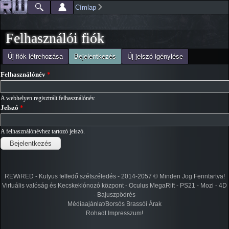
Ugrás a
Címlap
Főmenü
Jelenlegi hely
tartalomra
Felhasználói fiók
(aktív fül)
Új fiók létrehozása
Bejelentkezés
Új jelszó igénylése
Elsődleges fülek
Felhasználónév
*
A webhelyen regisztrált felhasználónév.
Jelszó
*
A felhasználónévhez tartozó jelszó.
REWiRED - Kutyus felfedő szétszéledés - 2014-2057 © Minden Jog Fenntartva!
Virtuális valóság és Kecskeklónozó központ - Oculus MegaRift - PS21 - Mozi - 4D
- Bajuszpödrés
Médiaajánlat/Borsós Brassói Árak
Rohadt Impresszum!