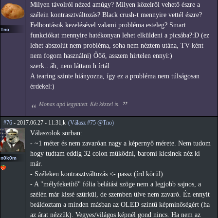
Milyen távolról nézed amúgy? Milyen közelről vehető észre a
szélein kontrasztváltozás? Black crush-t mennyire vettél észre?
Felbontások kezelésével valami probléma esteleg? Smart
Tno
funkciókat mennyire hatékonyan lehet elküldeni a picsába?:D (ez
lehet abszolút nem probléma, soha nem néztem utána, TV-ként
nem fogom használni) Őőő, asszem hirtelen ennyi:)
szerk.: áh, nem láttam h írtál
A tearing szinte hiányozna, így ez a probléma nem túlságosan
érdekel:)
Monas apó legyintett. Két kézzel is.
#76
- 2017.06.27 - 11:31,k
(Válasz #75 @Tno)
Válaszolok sorban:
- ~1 méter és nem zavaróan nagy a képernyő mérete. Nem tudom
hogy tudtam eddig 32 colon működni, baromi kicsinek néz ki
n0k0m
már.
- Széleken kontrasztváltozás <- passz (írd körül)
- A "mélyfeketítő" fólia belátási szöge nem a legjobb sajnos, a
szélén már kissé szürkül, de szemben ülve nem zavaró. Én ennyit
beáldoztam a minden másban az OLED szintű képminőségért (ha
az árat nézzük). Vegyes/világos képnél gond nincs. Ha nem az