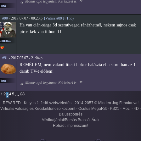
Monas apó legyintett. Két kézzel is.
Tno
#90
- 2017.07.07 - 09:23,p
(Válasz #89 @Tno)
Ha van cián-sárga 3d szemüveged ránézhetnél, nekem sajnos csak
piros-kék van itthon :D
n0k0m
#91
- 2017.07.07 - 21:04,p
REMÉLEM, nem valami itteni lurker halászta el a store-ban az 1
darab TV-t előlem!
Tno
Monas apó legyintett. Két kézzel is.
1
2
4
5
28
…
3
REWiRED - Kutyus felfedő szétszéledés - 2014-2057 © Minden Jog Fenntartva!
Virtuális valóság és Kecskeklónozó központ - Oculus MegaRift - PS21 - Mozi - 4D -
Bajuszpödrés
Médiaajánlat/Borsós Brassói Árak
Rohadt Impresszum!