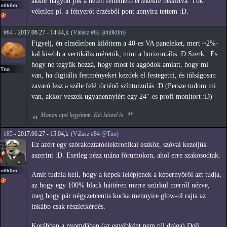
akkor nagyon jók a neten fellelhető értékekre beállítva. Tök
n0k0m
véletlen pl. a fényerőt érzésből pont annyira tettem :D.
#84
- 2017.06.27 - 14:44,k
(Válasz #82 @n0k0m)
Figyelj, én elméletben kilőttem a 40-es VA paneleket, mert ~2%-
kal kisebb a vertikális méretük, mint a horizontális :D Szerk.: És
hogy ne tegyük hozzá, hogy most is aggódok amiatt, hogy mi
Tno
van, ha digitális festményeket kezdek el festegetni, és túlságosan
zavaró lesz a széle felé történő színtorzulás :D (Persze tudom mi
van, akkor veszek ugyanennyiért egy 24"-es profi monitort :D)
Monas apó legyintett. Két kézzel is.
#85
- 2017.06.27 - 15:04,k
(Válasz #84 @Tno)
Ez azért egy szórakoztatóelektronikai eszköz, szóval kezeljük
aszerint :D. Esetleg nézz utána fórumokon, ahol erre szakosodtak.
n0k0m
Amit tudnia kell, hogy a képek lelépjenek a képernyőről azt tudja,
az hogy egy 100% black háttéren merre szürkül merről nézve,
meg hogy pár négyzetcentis kocka mennyire glow-ol rajta az
inkább csak részletkérdés.
Korábban a nyomdában (az egyébként nem túl drága) Dell