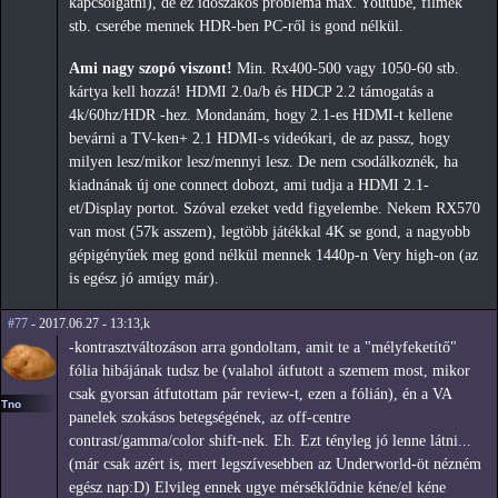
kapcsolgatni), de ez időszakos probléma max. Youtube, filmek
stb. cserébe mennek HDR-ben PC-ről is gond nélkül.
Ami nagy szopó viszont!
Min. Rx400-500 vagy 1050-60 stb.
kártya kell hozzá! HDMI 2.0a/b és HDCP 2.2 támogatás a
4k/60hz/HDR -hez. Mondanám, hogy 2.1-es HDMI-t kellene
bevárni a TV-ken+ 2.1 HDMI-s videókari, de az passz, hogy
milyen lesz/mikor lesz/mennyi lesz. De nem csodálkoznék, ha
kiadnának új one connect dobozt, ami tudja a HDMI 2.1-
et/Display portot. Szóval ezeket vedd figyelembe. Nekem RX570
van most (57k asszem), legtöbb játékkal 4K se gond, a nagyobb
gépigényűek meg gond nélkül mennek 1440p-n Very high-on (az
is egész jó amúgy már).
#77
- 2017.06.27 - 13:13,k
-kontrasztváltozáson arra gondoltam, amit te a "mélyfeketítő"
fólia hibájának tudsz be (valahol átfutott a szemem most, mikor
csak gyorsan átfutottam pár review-t, ezen a fólián), én a VA
Tno
panelek szokásos betegségének, az off-centre
contrast/gamma/color shift-nek. Eh. Ezt tényleg jó lenne látni...
(már csak azért is, mert legszívesebben az Underworld-öt nézném
egész nap:D) Elvileg ennek ugye mérséklődnie kéne/el kéne