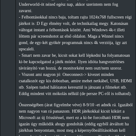
Underworld-öt nézed egész nap, akkor szerintem nem fog
zavarni.
- Felbontásokkal nincs baja, toltam rajta 1024x768 fullscreen régi
játékot is :D Egy élmény volt, de technikailag megy. Katonásan
váltogat instant a felbontások között. Ami Windows 4k-t illeti
lőttem pár screenshotot az első oldalon. Maga a Winnel nincs
gond, de egy-két gyökér programnak nincs 4k verziója, így azt
upscaleli.
- Smart nem zavar be, kicsit sokat kell lépkedni ha folyamatosan
ki-be kapcsolgatod a játék módot. Ilyen idióta hangvezérléses
távirányító van hozzá, de monitorként nem oszt/nem szoroz.
- Viszont ami nagyon jó: Oneconnect-> kivezet minden
csatalkozót egy kis dobozban, amire mehet netkábel, USB, HDMI
stb. Szépen tudod hálózaton keresztül is játszani a filmeket stb.
Eddig mindent vitt mókolás nélkül (de persze PC-ről is tolhatod).
Összességében (árat figyelmbe véve) 8-9/10 -et adnék rá. Igazából
nem nagyon van rá panaszom. HDR játékokkal kicsit kikúrt a
Microsoft az új frissítéssel, mert ez a ki-be forcolható HDR nem
igazán úgy működik ahogy gondolták (eddig egyből átváltott ha
játékban benyomtam, most meg a képernyőbeállításokban kell