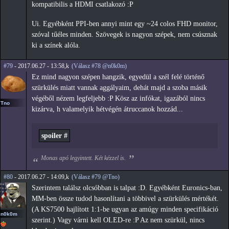
kompatibilis a HDMI csatlakozó :P
Ui. Egyébként PPI-ben annyi mint egy ~24 colos FHD monitor,
szóval tűéles minden. Szövegek is nagyon szépek, nem csúsznak
ki a színek alóla.
#79
- 2017.06.27 - 13:58,k
(Válasz #78 @n0k0m)
Ez mind nagyon szépen hangzik, egyedül a szél felé történő
szürkülés miatt vannak aggályaim, dehát majd a szoba másik
végéből nézem legfeljebb :P Kösz az infókat, igazából nincs
Tno
kizárva, h valamelyik hétvégén átruccanok hozzád...
spoiler #
Monas apó legyintett. Két kézzel is.
#80
- 2017.06.27 - 14:09,k
(Válasz #79 @Tno)
Szerintem találsz olcsóbban is talpat :D. Egyébként Euronics-ban,
MM-ben össze tudod hasonlítani a többivel a szürkülés mértékét.
(A KS7500 hajlított 1:1-be ugyan az amúgy minden specifikáció
n0k0m
szerint.) Vagy várni kell OLED-re :P Az nem szürkül, nincs