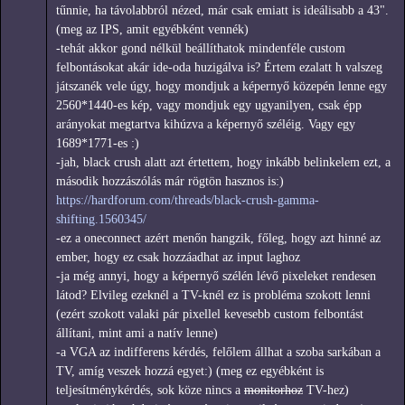
tűnnie, ha távolabbról nézed, már csak emiatt is ideálisabb a 43".
(meg az IPS, amit egyébként vennék)
-tehát akkor gond nélkül beállíthatok mindenféle custom
felbontásokat akár ide-oda huzigálva is? Értem ezalatt h valszeg
játszanék vele úgy, hogy mondjuk a képernyő közepén lenne egy
2560*1440-es kép, vagy mondjuk egy ugyanilyen, csak épp
arányokat megtartva kihúzva a képernyő széléig. Vagy egy
1689*1771-es :)
-jah, black crush alatt azt értettem, hogy inkább belinkelem ezt, a
második hozzászólás már rögtön hasznos is:)
https://hardforum.com/threads/black-crush-gamma-
shifting.1560345/
-ez a oneconnect azért menőn hangzik, főleg, hogy azt hinné az
ember, hogy ez csak hozzáadhat az input laghoz
-ja még annyi, hogy a képernyő szélén lévő pixeleket rendesen
látod? Elvileg ezeknél a TV-knél ez is probléma szokott lenni
(ezért szokott valaki pár pixellel kevesebb custom felbontást
állítani, mint ami a natív lenne)
-a VGA az indifferens kérdés, felőlem állhat a szoba sarkában a
TV, amíg veszek hozzá egyet:) (meg ez egyébként is
teljesítménykérdés, sok köze nincs a
monitorhoz
TV-hez)