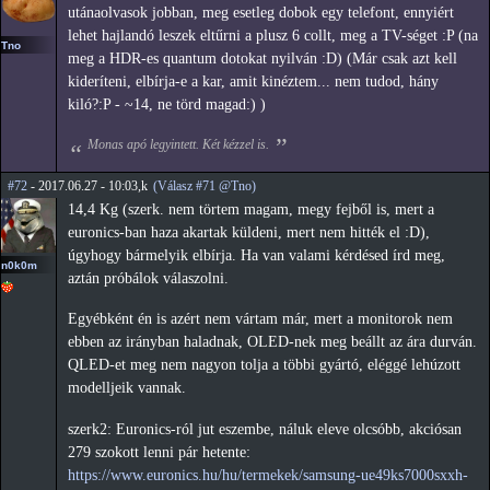
utánaolvasok jobban, meg esetleg dobok egy telefont, ennyiért
lehet hajlandó leszek eltűrni a plusz 6 collt, meg a TV-séget :P (na
Tno
meg a HDR-es quantum dotokat nyilván :D) (Már csak azt kell
kideríteni, elbírja-e a kar, amit kinéztem... nem tudod, hány
kiló?:P - ~14, ne törd magad:) )
Monas apó legyintett. Két kézzel is.
#72
- 2017.06.27 - 10:03,k
(Válasz #71 @Tno)
14,4 Kg (szerk. nem törtem magam, megy fejből is, mert a
euronics-ban haza akartak küldeni, mert nem hitték el :D),
úgyhogy bármelyik elbírja. Ha van valami kérdésed írd meg,
n0k0m
aztán próbálok válaszolni.
Egyébként én is azért nem vártam már, mert a monitorok nem
ebben az irányban haladnak, OLED-nek meg beállt az ára durván.
QLED-et meg nem nagyon tolja a többi gyártó, eléggé lehúzott
modelljeik vannak.
szerk2: Euronics-ról jut eszembe, náluk eleve olcsóbb, akciósan
279 szokott lenni pár hetente:
https://www.euronics.hu/hu/termekek/samsung-ue49ks7000sxxh-