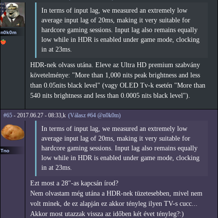
In terms of input lag, we measured an extremely low
average input lag of 20ms, making it very suitable for
hardcore gaming sessions. Input lag also remains equally
n0k0m
low while in HDR is enabled under game mode, clocking
in at 23ms.
HDR-nek olvass utána. Eleve az Ultra HD premium szabvány
követelménye: "More than 1,000 nits peak brightness and less
than 0.05nits black level" (vagy OLED Tv-k esetén "More than
540 nits brightness and less than 0.0005 nits black level").
#65
- 2017.06.27 - 08:33,k
(Válasz #64 @n0k0m)
In terms of input lag, we measured an extremely low
average input lag of 20ms, making it very suitable for
hardcore gaming sessions. Input lag also remains equally
Tno
low while in HDR is enabled under game mode, clocking
in at 23ms.
Ezt most a 28"-as kapcsán írod?
Nem olvastam még utána a HDR-nek tüzetesebben, mivel nem
volt minek, de ez alapján ez akkor tényleg ilyen TV-s cucc...
Akkor most utazzak vissza az időben két évet tényleg?:)