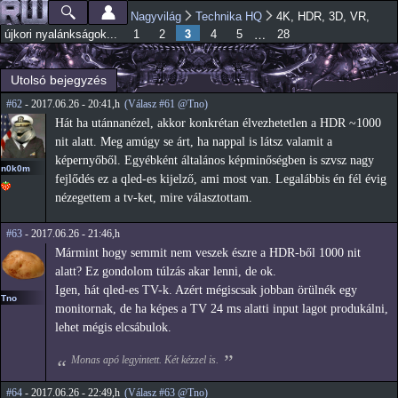
Ugrás a
Nagyvilág
Technika HQ
4K, HDR, 3D, VR,
Főmenü
Jelenlegi hely
tartalomra
3
…
újkori nyalánkságok...
1
2
4
5
28
Utolsó bejegyzés
#62
- 2017.06.26 - 20:41,h
(Válasz #61 @Tno)
Hát ha utánnanézel, akkor konkrétan élvezhetetlen a HDR ~1000
nit alatt. Meg amúgy se árt, ha nappal is látsz valamit a
képernyőből. Egyébként általános képminőségben is szvsz nagy
n0k0m
fejlődés ez a qled-es kijelző, ami most van. Legalábbis én fél évig
nézegettem a tv-ket, mire választottam.
#63
- 2017.06.26 - 21:46,h
Mármint hogy semmit nem veszek észre a HDR-ből 1000 nit
alatt? Ez gondolom túlzás akar lenni, de ok.
Igen, hát qled-es TV-k. Azért mégiscsak jobban örülnék egy
Tno
monitornak, de ha képes a TV 24 ms alatti input lagot produkálni,
lehet mégis elcsábulok.
Monas apó legyintett. Két kézzel is.
#64
- 2017.06.26 - 22:49,h
(Válasz #63 @Tno)