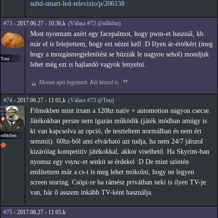
suhd-smart-led-televizio/p/206138
#73
- 2017.06.27 - 10:36,k
(Válasz #72 @n0k0m)
Most nyomtam azért egy facepalmot, hogy pwm-et használ, kb.
már el is felejtettem, hogy ezt nézni kell :D Ilyen ár-értékért (meg
hogy a mozgásmegjelenítést se húzzák le nagyon sehol) mondjuk
Tno
lehet még ezt is hajlandó vagyok lenyelni.
Monas apó legyintett. Két kézzel is.
#74
- 2017.06.27 - 11:01,k
(Válasz #73 @Tno)
Filmekben mint írtam a 120hz natív + automotion nagyon csecse.
Játékokban persze nem igazán működik (játék módban amúgy is
ki van kapcsolva az opció, de teszteltem normálban és nem ért
n0k0m
semmit). 60hz-ből ami elvárható azt tudja, ha nem 24/7 játszol
kizárólag kompetitív játékokkal, akkor viselhető. Ha Skyrim-ban
nyomsz egy vsync-et senkit se érdekel :D De mint szintén
említettem már a cs-t is meg lehet mókolni, hogy ne legyen
screen tearing. Csöpi-re ha rámész privátban neki is ilyen TV-je
van, bár ő asszem inkább TV-ként használja.
#75
- 2017.06.27 - 11:05,k