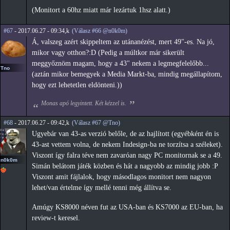
(Monitort a 60hz miatt már lezártuk 1hsz alatt.)
#67
- 2017.06.27 - 09:34,k
(Válasz #66 @n0k0m)
Á, valszeg azért skippeltem az utánanézést, mert 49"-es. Na jó,
mikor vagy otthon?:D (Pedig a múltkor már sikerült
meggyőznöm magam, hogy a 43" nekem a legmegfelelőbb...
Tno
(aztán mikor bemegyek a Media Markt-ba, mindig megállapítom,
hogy ezt lehetetlen eldönteni.))
Monas apó legyintett. Két kézzel is.
#68
- 2017.06.27 - 09:42,k
(Válasz #67 @Tno)
Ugyebár van 43-as verzió belőle, de az hajlított (egyébként én is
43-ast vettem volna, de nekem Indesign-ba ne torzítsa a széleket).
Viszont így falra téve nem zavaróan nagy PC monitornak se a 49.
n0k0m
Simán belátom játék közben és hát a nagyobb az mindig jobb :P
Viszont amit fájlalok, hogy másodlagos monitort nem nagyon
lehet/van értelme így mellé tenni még állítva se.
Amúgy KS8000 néven fut az USA-ban és KS7000 az EU-ban, ha
review-t keresel.