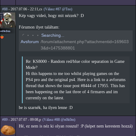
#88
- 2017.07.06 - 22:11,cs
(Válasz #87 @Tno)
Kép vagy videó, hogy mit nézzek? :D
Fórumon ilyet találtam:
n0k0m
◡
◦
◦
◦
Searching...
Avsforum
/forum/attachment.php?attachmentid=169603
3&d=1475388801
Re: KS8000 - Random red/blue color separation in Game
Mode?
Hi this happens to me too whilst playing games on the
PS4 pro and the original ps4. Here is a link to a avforums
thread that shows the issue post #8444 of 17955. This has
been happening on the last three of 4 firmares and im
currently on the latest.
be is szarnék, ha ilyen lenne :D
#89
- 2017.07.07 - 09:08,p
(Válasz #88 @n0k0m)
Hé, ez nem is néz ki olyan rosszul! :P (képet nem kerestem hozzá)