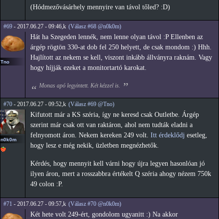
(Hódmezővásárhely mennyire van távol tőled? :D)
#69
- 2017.06.27 - 09:46,k
(Válasz #68 @n0k0m)
Hát ha Szegeden lennék, nem lenne olyan távol :P Ellenben az
árgép rögtön 330-at dob fel 250 helyett, de csak mondom :) Hhh.
Hajlított az nekem se kell, viszont inkább állványra raknám. Vagy
Tno
hogy híjják ezeket a monitortartó karokat.
Monas apó legyintett. Két kézzel is.
#70
- 2017.06.27 - 09:52,k
(Válasz #69 @Tno)
Kifutott már a KS széria, így ne keresd csak Outletbe. Árgép
szerint már csak ott van raktáron, ahol nem tudták eladni a
felnyomott áron. Nekem kereken 249 volt.
Itt érdeklődj
esetleg,
n0k0m
hogy lesz e még nekik, üzletben megnézhetők.
Kérdés, hogy mennyit kell várni hogy újra legyen hasonlóan jó
ilyen áron, mert a rosszabbra értékelt Q széria ahogy nézem 750k
49 colon :P.
#71
- 2017.06.27 - 09:57,k
(Válasz #70 @n0k0m)
Két hete volt 249-ért, gondolom ugyanitt :) Na akkor