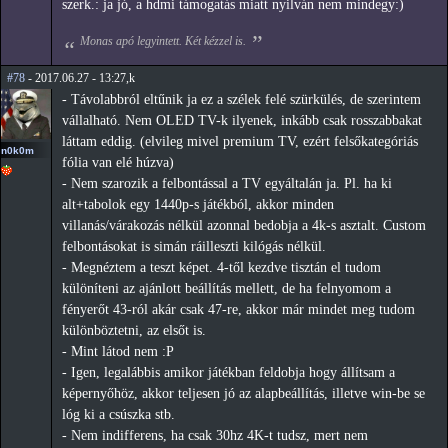
szerk.: ja jó, a hdmi támogatás miatt nyilván nem mindegy:)
Monas apó legyintett. Két kézzel is.
#78
- 2017.06.27 - 13:27,k
- Távolabbról eltűnik ja ez a szélek felé szürkülés, de szerintem
vállalható. Nem OLED TV-k ilyenek, inkább csak rosszabbakat
láttam eddig. (elvileg mivel premium TV, ezért felsőkategóriás
n0k0m
fólia van elé húzva)
- Nem szarozik a felbontással a TV egyáltalán ja. Pl. ha ki
alt+tabolok egy 1440p-s játékból, akkor minden
villanás/várakozás nélkül azonnal bedobja a 4k-s asztalt. Custom
felbontásokat is simán ráilleszti kilógás nélkül.
- Megnéztem a teszt képet. 4-től kezdve tisztán el tudom
különíteni az ajánlott beállítás mellett, de ha felnyomom a
fényerőt 43-ról akár csak 47-re, akkor már mindet meg tudom
különböztetni, az elsőt is.
- Mint látod nem :P
- Igen, legalábbis amikor játékban feldobja hogy állítsam a
képernyőhöz, akkor teljesen jó az alapbeállítás, illetve win-be se
lóg ki a csúszka stb.
- Nem indifferens, ha csak 30hz 4K-t tudsz, mert nem