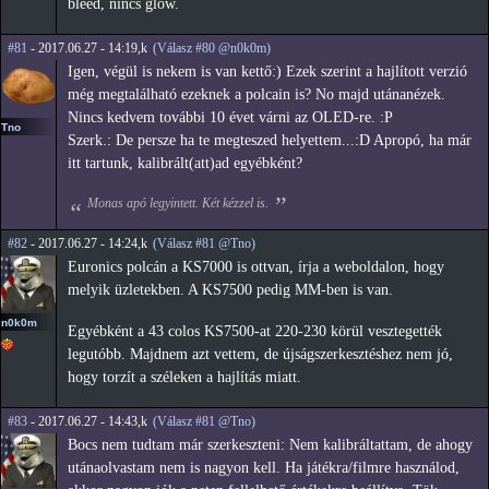
bleed, nincs glow.
#81
- 2017.06.27 - 14:19,k
(Válasz #80 @n0k0m)
Igen, végül is nekem is van kettő:) Ezek szerint a hajlított verzió
még megtalálható ezeknek a polcain is? No majd utánanézek.
Nincs kedvem további 10 évet várni az OLED-re. :P
Tno
Szerk.: De persze ha te megteszed helyettem...:D Apropó, ha már
itt tartunk, kalibrált(att)ad egyébként?
Monas apó legyintett. Két kézzel is.
#82
- 2017.06.27 - 14:24,k
(Válasz #81 @Tno)
Euronics polcán a KS7000 is ottvan, írja a weboldalon, hogy
melyik üzletekben. A KS7500 pedig MM-ben is van.
n0k0m
Egyébként a 43 colos KS7500-at 220-230 körül vesztegették
legutóbb. Majdnem azt vettem, de újságszerkesztéshez nem jó,
hogy torzít a széleken a hajlítás miatt.
#83
- 2017.06.27 - 14:43,k
(Válasz #81 @Tno)
Bocs nem tudtam már szerkeszteni: Nem kalibráltattam, de ahogy
utánaolvastam nem is nagyon kell. Ha játékra/filmre használod,