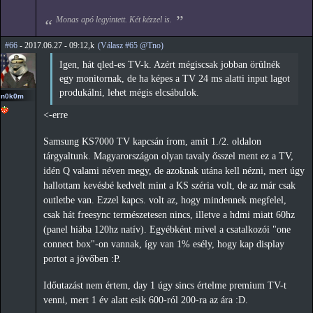
Monas apó legyintett. Két kézzel is.
#66
- 2017.06.27 - 09:12,k
(Válasz #65 @Tno)
Igen, hát qled-es TV-k. Azért mégiscsak jobban örülnék
egy monitornak, de ha képes a TV 24 ms alatti input lagot
produkálni, lehet mégis elcsábulok.
n0k0m
<-erre
Samsung KS7000 TV kapcsán írom, amit 1./2. oldalon
tárgyaltunk. Magyarországon olyan tavaly ősszel ment ez a TV,
idén Q valami néven megy, de azoknak utána kell nézni, mert úgy
hallottam kevésbé kedvelt mint a KS széria volt, de az már csak
outletbe van. Ezzel kapcs. volt az, hogy mindennek megfelel,
csak hát freesync természetesen nincs, illetve a hdmi miatt 60hz
(panel hiába 120hz natív). Egyébként mivel a csatalkozói "one
connect box"-on vannak, így van 1% esély, hogy kap display
portot a jövőben :P.
Időutazást nem értem, day 1 úgy sincs értelme premium TV-t
venni, mert 1 év alatt esik 600-ról 200-ra az ára :D.