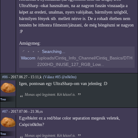
UltraSharp -okat használtam, na az nagyon faszán visszaadja a
képet az eredeti, unalmas, nyers valójában, bármilyen szögből,
bármilyen fények stb. mellett nézve is. De a rohadt életben nem
tenném be itthonra filmezni/játszani, de még böngészni se nagyon
:P
Amúgymeg:
◡
◦
◦
◦
Searching...
Wacom
/uploads/Cintiq_Info_Channel/Cintiq_Basics/DTH
2200HD_INUSE_127_RGB_Low...
#86
- 2017.06.27 - 15:11,k
(Válasz #85 @n0k0m)
Igen, pontosan egy UltraSharp-om van jelenleg :D
Monas apó legyintett. Két kézzel is.
Tno
#87
- 2017.07.06 - 21:36,cs
Egyébként ez a red/blue color separation megesik veletek,
Csöpi/n0k0m?
Tno
Monas apó legyintett. Két kézzel is.