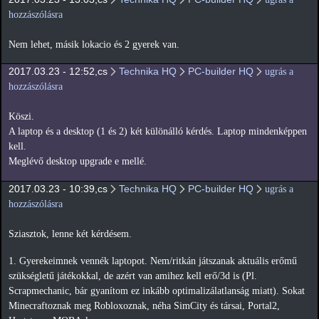
hozzászólásra
Nem lehet, másik lokacio és 2 gyerek van.
2017.03.23 - 12:52,cs
Technika HQ
PC-builder HQ
ugrás a
hozzászólásra
Köszi.
A laptop és a desktop (1 és 2) két különálló kérdés. Laptop mindenképpen
kell.
Meglévő desktop upgrade e mellé.
2017.03.23 - 10:39,cs
Technika HQ
PC-builder HQ
ugrás a
hozzászólásra
Sziasztok, lenne két kérdésem.
1. Gyerekeimnek vennék laptopot. Nem/ritkán játszanak aktuális erőmű
szükségletű játékokkal, de azért van amihez kell erő/3d is (Pl.
Scrapmechanic, bár gyanítom ez inkább optimalizálatlanság miatt). Sokat
Minecraftoznak meg Robloxoznak, néha SimCity és társai, Portal2,