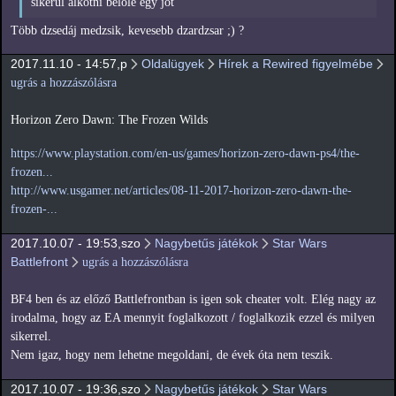
sikerül alkotni belőle egy jót
Több dzsedáj medzsik, kevesebb dzardzsar ;) ?
2017.11.10 - 14:57,p
Oldalügyek
Hírek a Rewired figyelmébe
ugrás a hozzászólásra
Horizon Zero Dawn: The Frozen Wilds
https://www.playstation.com/en-us/games/horizon-zero-dawn-ps4/the-
frozen...
http://www.usgamer.net/articles/08-11-2017-horizon-zero-dawn-the-
frozen-...
2017.10.07 - 19:53,szo
Nagybetűs játékok
Star Wars
Battlefront
ugrás a hozzászólásra
BF4 ben és az előző Battlefrontban is igen sok cheater volt. Elég nagy az
irodalma, hogy az EA mennyit foglalkozott / foglalkozik ezzel és milyen
sikerrel.
Nem igaz, hogy nem lehetne megoldani, de évek óta nem teszik.
2017.10.07 - 19:36,szo
Nagybetűs játékok
Star Wars