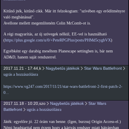
Kitűnő jték, kitűnő cikk. Már itt felzokogtam: "szívében egy erődítményre
való megbánással".
Avellone mellett megemlíteném Colin McComb-ot is.
A régi magyarítás, az új szövegek nélkül, EE-vel is használható
(
https://plus.google.com/u/0/+PeteRPGPlus/posts/PHMd5cygbVX
)
Egyébként egy darabig meséltem Planescape settingben is, bár nem
AD&D, hanem saját rendszerrel.
2017.11.21 - 17:44,k
Nagybetűs játékok
Star Wars Battlefront
ugrás a hozzászólásra
https://www.vg247.com/2017/11/21/star-wars-battlefront-2-first-patch-2-
0...
2017.11.18 - 10:20,szo
Nagybetűs játékok
Star Wars
Battlefront
ugrás a hozzászólásra
Játék: egyelőre jó. 22 órám van benne. (Igen, burzsuj Origin Access-el.)
Némi headstarttal nem érzem hogy a kártyás rendszer miatt hátrányban