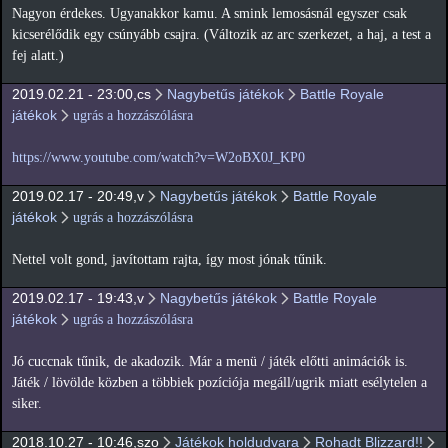
Nagyon érdekes. Ugyanakkor kamu. A smink lemosásnál egyszer csak
kicserélődik egy csúnyább csajra. (Változik az arc szerkezet, a haj, a test a
fej alatt.)
2019.02.21 - 23:00,cs
Nagybetűs játékok
Battle Royale
játékok
ugrás a hozzászólásra
https://www.youtube.com/watch?v=W2oBX0J_KP0
2019.02.17 - 20:49,v
Nagybetűs játékok
Battle Royale
játékok
ugrás a hozzászólásra
Nettel volt gond, javítottam rajta, így most jónak tűnik.
2019.02.17 - 19:43,v
Nagybetűs játékok
Battle Royale
játékok
ugrás a hozzászólásra
Jó cuccnak tűnik, de akadozik. Már a menü / játék előtti animációk is.
Játék / lövölde közben a többiek pozíciója megáll/ugrik miatt esélytelen a
siker.
2018.10.27 - 10:46,szo
Játékok holdudvara
Rohadt Blizzard!!