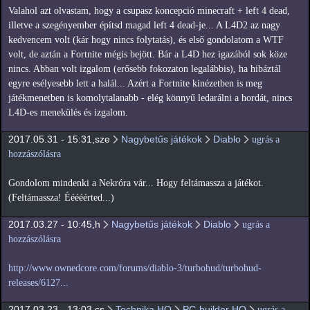
Valahol azt olvastam, hogy a csupasz koncepció minecraft + left 4 dead,
illetve a szegényember építsd magad left 4 dead-je... A L4D2 az nagy
kedvencem volt (kár hogy nincs folytatás), és első gondolatom a WTF
volt, de aztán a Fortnite mégis bejött. Bár a L4D hez igazából sok köze
nincs. Abban volt izgalom (erősebb fokozaton legalábbis), ha hibáztál
egyre esélyesebb lett a halál... Azért a Fortnite kinézetben is meg
játékmenetben is komolytalanabb - elég könnyű ledarálni a hordát, nincs
L4D-es menekülés és izgalom.
2017.05.31 - 15:31,sze
Nagybetűs játékok
Diablo
ugrás a
hozzászólásra
Gondolom mindenki a Nekróra vár... Hogy feltámassza a játékot.
(Feltámassza! Ééééérted...)
2017.03.27 - 10:45,h
Nagybetűs játékok
Diablo
ugrás a
hozzászólásra
http://www.ownedcore.com/forums/diablo-3/turbohud/turbohud-
releases/6127...
2017.03.23 - 13:03,cs
Technika HQ
PC-builder HQ
ugrás a