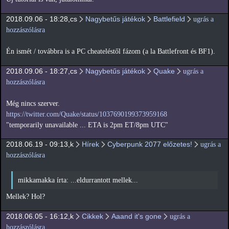
2018.09.06 - 18:28,cs
Nagybetűs játékok
Battlefield
ugrás a
hozzászólásra
Én ismét / továbbra is a PC cheateléstől fázom (a la Battlefront és BF1).
2018.09.06 - 18:27,cs
Nagybetűs játékok
Quake
ugrás a
hozzászólásra
Még nincs szerver.
https://twitter.com/Quake/status/1037690199373959168
"temporarily unavailable ... ETA is 2pm ET/8pm UTC"
2018.06.19 - 09:13,k
Hírek
Cyberpunk 2077 előzetes!
ugrás a
hozzászólásra
mikkamakka írta: ...eldurrantott mellek...
Mellek? Hol?
2018.06.05 - 16:12,k
Cikkek
Aaand it's gone
ugrás a
hozzászólásra