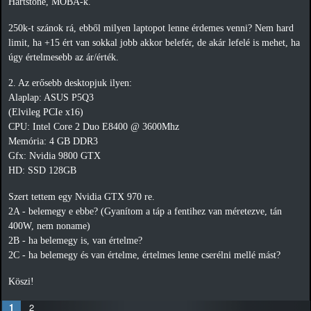
Hartstone, MOBA-k.
250k-t szánok rá, ebből milyen laptopot lenne érdemes venni? Nem hard
limit, ha +15 ért van sokkal jobb akkor belefér, de akár lefelé is mehet, ha
úgy értelmesebb az ár/érték.
2. Az erősebb desktopjuk ilyen:
Alaplap: ASUS P5Q3
(Elvileg PCIe x16)
CPU: Intel Core 2 Duo E8400 @ 3600Mhz
Memória: 4 GB DDR3
Gfx: Nvidia 9800 GTX
HD: SSD 128GB
Szert tettem egy Nvidia GTX 970 re.
2A - belemegy e ebbe? (Gyanítom a táp a fentihez van méretezve, tán
400W, nem noname)
2B - ha belemegy is, van értelme?
2C - ha belemegy és van értelme, értelmes lenne cserélni mellé mást?
Köszi!
1
2