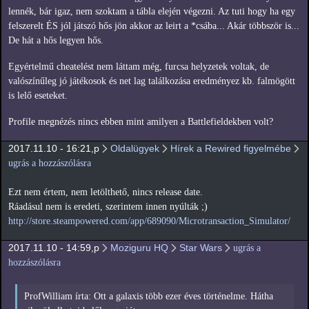
lennék, bár igaz, nem szoktam a tábla elején végezni. Az tuti hogy ha egy
felszerelt ÉS jól játszó hős jön akkor az leirt a *csába... Akár többször is...
De hát a hős legyen hős.
Egyértelmű cheatelést nem láttam még, furcsa helyzetek voltak, de
valószínűleg jó játékosok és net lag találkozása eredményez kb. falmögött
is lelő eseteket.
Profile megnézés nincs ebben mint amilyen a Battlefieldekben volt?
2017.11.10 - 16:21,p
Oldalügyek
Hírek a Rewired figyelmébe
ugrás a hozzászólásra
Ezt nem értem, nem letölthető, nincs release date.
Ráadásul nem is eredeti, szerintem innen nyúlták ;)
http://store.steampowered.com/app/689090/Microtransaction_Simulator/
2017.11.10 - 14:59,p
Moziguru HQ
Star Wars
ugrás a
hozzászólásra
ProfWilliam írta: Ott a galaxis több ezer éves történelme. Hátha