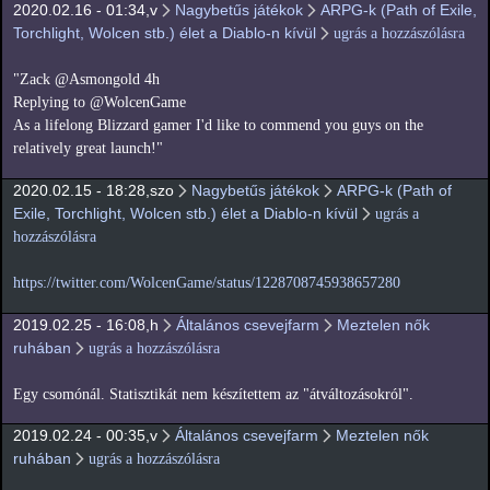
2020.02.16 - 01:34,v
Nagybetűs játékok
ARPG-k (Path of Exile,
Torchlight, Wolcen stb.) élet a Diablo-n kívül
ugrás a hozzászólásra
"Zack @Asmongold 4h
Replying to @WolcenGame
As a lifelong Blizzard gamer I'd like to commend you guys on the
relatively great launch!"
2020.02.15 - 18:28,szo
Nagybetűs játékok
ARPG-k (Path of
Exile, Torchlight, Wolcen stb.) élet a Diablo-n kívül
ugrás a
hozzászólásra
https://twitter.com/WolcenGame/status/1228708745938657280
2019.02.25 - 16:08,h
Általános csevejfarm
Meztelen nők
ruhában
ugrás a hozzászólásra
Egy csomónál. Statisztikát nem készítettem az "átváltozásokról".
2019.02.24 - 00:35,v
Általános csevejfarm
Meztelen nők
ruhában
ugrás a hozzászólásra