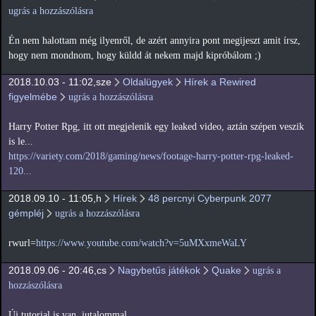
ugrás a hozzászólásra
Én nem halottam még ilyenről, de azért annyira pont megijeszt amit írsz,
hogy nem mondnom, hogy küldd át nekem majd kipróbálom ;)
2018.10.03 - 11:02,sze
Oldalügyek
Hírek a Rewired
figyelmébe
ugrás a hozzászólásra
Harry Potter Rpg, itt ott megjelenik egy leaked video, aztán szépen veszik
is le...
https://variety.com/2018/gaming/news/footage-harry-potter-rpg-leaked-
120...
2018.09.10 - 11:05,h
Hírek
48 percnyi Cyberpunk 2077
gémpléj
ugrás a hozzászólásra
rwurl=
https://www.youtube.com/watch?v=5uMXxmeWaLY
2018.09.06 - 20:46,cs
Nagybetűs játékok
Quake
ugrás a
hozzászólásra
Új tutorial is van, jutalommal.