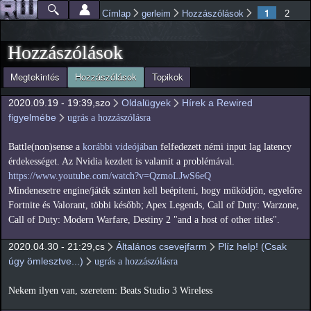
Ugrás a
1
Címlap
gerleim
Hozzászólások
2
Főmenü
Jelenlegi hely
tartalomra
Hozzászólások
(aktív fül)
Megtekintés
Hozzászólások
Topikok
Elsődleges fülek
2020.09.19 - 19:39,szo
Oldalügyek
Hírek a Rewired
figyelmébe
ugrás a hozzászólásra
Battle(non)sense a
korábbi videójában
felfedezett némi input lag latency
érdekességet. Az Nvidia kezdett is valamit a problémával.
https://www.youtube.com/watch?v=QzmoLJwS6eQ
Mindenesetre engine/játék szinten kell beépíteni, hogy működjön, egyelőre
Fortnite és Valorant, többi később; Apex Legends, Call of Duty: Warzone,
Call of Duty: Modern Warfare, Destiny 2 "and a host of other titles".
2020.04.30 - 21:29,cs
Általános csevejfarm
Plíz help! (Csak
úgy ömlesztve...)
ugrás a hozzászólásra
Nekem ilyen van, szeretem: Beats Studio 3 Wireless