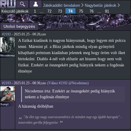
Ugrás a
Játékaddikt birodalom
Nagybetűs játékok
Főmenü
Jelenlegi hely
tartalomra
74
…
…
Készülő játékok
1
72
73
75
76
91
Utolsó bejegyzés
#2192
- 2025.01.25 - 00:26,szo
A fizikai kiadások is nagyon hiányoznak, hogy legyen mit polcra
tenni. Mármint pl. a Blizz játékok mindig olyan gyönyörű
kihajtható prémium kiadásban jelentek meg hogy öröm volt őket
Nicodemus
birtokolni. Diablo 4-nél volt először azt hiszem hogy nem volt
fizikai. Ezekért az összegekért pedig hiányzik nekem a fogdosás
élménye
#2193
- 2025.01.25 - 08:30,szo
(Válasz #2192 @Nicodemus)
Nicodemus írta: Ezekért az összegekért pedig hiányzik
nekem a fogdosás élménye
Sunyi
A házasság dióhéjban
"Az élet egy nagy szarosszendvics és minden nap egy újabb harapás" -
ismeretlen gerilla feljegyzése