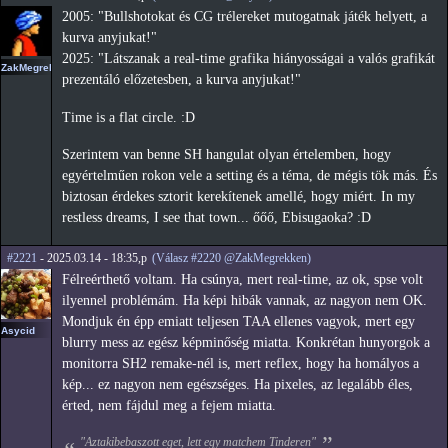
2005: "Bullshotokat és CG trélereket mutogatnak játék helyett, a
kurva anyjukat!"
2025: "Látszanak a real-time grafika hiányosságai a valós grafikát
ZakMegrekken
prezentáló előzetesben, a kurva anyjukat!"
Time is a flat circle. :D
Szerintem van benne SH hangulat olyan értelemben, hogy
egyértelműen rokon vele a setting és a téma, de mégis tök más. És
biztosan érdekes sztorit kerekítenek amellé, hogy miért. In my
restless dreams, I see that town... őőő, Ebisugaoka? :D
#2221
- 2025.03.14 - 18:35,p
(Válasz #2220 @ZakMegrekken)
Félreérthető voltam. Ha csúnya, mert real-time, az ok, spse volt
ilyennel problémám. Ha képi hibák vannak, az nagyon nem OK.
Mondjuk én épp emiatt teljesen TAA ellenes vagyok, mert egy
Asycid
blurry mess az egész képminőség miatta. Konkrétan hunyorgok a
monitorra SH2 remake-nél is, mert reflex, hogy ha homályos a
kép... ez nagyon nem egészséges. Ha pixeles, az legalább éles,
érted, nem fájdul meg a fejem miatta.
"Aztakibebaszott eget, lett egy matchem Tinderen"