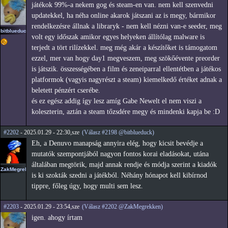
játékok 99%-a nekem gog és steam-en van. nem kell szenvedni
updatekkel, ha néha online akarok játszani az is megy, bármikor
rendelkezésre állnak a libraryk - nem kell nézni van-e seeder, meg
bitblueduck
volt egy időszak amikor egyes helyeken állítólag malware is
terjedt a tört rilízekkel. meg még akár a készítőket is támogatom
ezzel, mer van hogy day1 megveszem, meg szökőévente preorder
is játszik. összességében a film és zeneiparral ellentétben a játékos
platformok (vagyis nagyrészt a steam) kiemelkedő értéket adnak a
beletett pénzért cserébe.
és ez egész addig így lesz amíg Gabe Newelt el nem viszi a
koleszterin, aztán a steam tőzsdére megy és mindenki kapja be :D
#2202
- 2025.01.29 - 22:30,sze
(Válasz #2198 @bitblueduck)
Eh, a Denuvo manapság annyira elég, hogy kicsit bevédje a
mutatók szempontjából nagyon fontos korai eladásokat, utána
általában megtörik, majd annak rendje és módja szerint a kiadók
ZakMegrekken
is ki szokták szedni a játékból. Néhány hónapot kell kibírnod
tippre, főleg úgy, hogy multi sem lesz.
#2203
- 2025.01.29 - 23:54,sze
(Válasz #2202 @ZakMegrekken)
igen. ahogy írtam