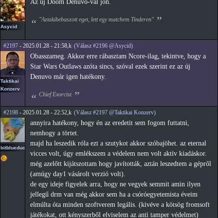
Az új Doom Denuvo-val jön.
"Aztakibebaszott eget, lett egy matchem Tinderen"
Asycid
#2197
- 2025.01.28 - 21:58,k
(Válasz #2196 @Asycid)
Obasszameg. Akkor erre rábasztam Ncore-ilag, tekintve, hogy a
Star Wars Outlaws azóta sincs, szóval ezek szerint ez az új
Denuvo már igen hatékony.
Taktikai
Konzerv
Chief Exorcist
#2198
- 2025.01.28 - 22:52,k
(Válasz #2197 @Taktikai Konzerv)
annyira hatékony, hogy én az eredetit sem fogom futtatni,
nemhogy a törtet.
majd ha leszedik róla ezt a szutykot akkor szóbajöhet. az eternal
bitblueduck
vicces volt, úgy emlékszem a védelem nem volt aktív kiadáskor.
még azelőtt kijátszottam hogy javították, aztán leszedtem a gépről
(amúgy day1 vásárolt verzió volt).
de egy ideje figyelek arra, hogy ne vegyek semmit amin ilyen
jellegű drm van még akkor sem ha a csóróegyetemista éveim
elmúlta óta minden szoftverem legális. (kivéve a kötsög fromsoft
játékokat, ott kényszerből elviselem az anti tamper védelmet)