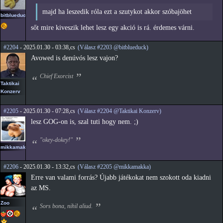
majd ha leszedik róla ezt a szutykot akkor szóbajöhet
bitblueduck
sőt mire kiveszik lehet lesz egy akció is rá. érdemes várni.
#2204
- 2025.01.30 - 03:38,cs
(Válasz #2203 @bitblueduck)
Avowed is denúvós lesz vajon?
Chief Exorcist
Taktikai
Konzerv
#2205
- 2025.01.30 - 07:28,cs
(Válasz #2204 @Taktikai Konzerv)
lesz GOG-on is, szal tuti hogy nem. ;)
"okey-dokey!"
mikkamakka
#2206
- 2025.01.30 - 13:32,cs
(Válasz #2205 @mikkamakka)
Erre van valami forrás? Újabb játékokat nem szokott oda kiadni
az MS.
Zoo
Sors bona, nihil aliud.