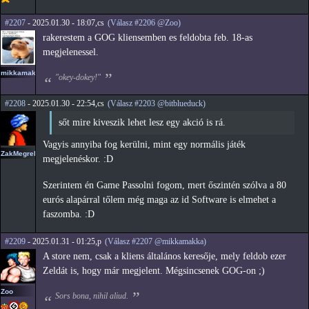
#2207
- 2025.01.30 - 18:07,cs
(Válasz #2206 @Zoo)
rakerestem a GOG kliensemben es feldobta feb. 18-as
megjelenessel.
mikkamakka
"okey-dokey!"
#2208
- 2025.01.30 - 22:54,cs
(Válasz #2203 @bitblueduck)
sőt mire kiveszik lehet lesz egy akció is rá.
Vagyis annyiba fog kerülni, mint egy normális játék
ZakMegrekken
megjelenéskor. :D
Szerintem én Game Passolni fogom, mert őszintén szólva a 80
eurós alapárral tőlem még maga az id Software is elmehet a
faszomba. :D
#2209
- 2025.01.31 - 01:25,p
(Válasz #2207 @mikkamakka)
A store nem, csak a kliens általános keresője, mely feldob ezer
Zeldát is, hogy már megjelent. Mégsincsenek GOG-on ;)
Zoo
Sors bona, nihil aliud.