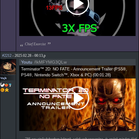
Chief Exorcist
#2212
- 2025.02.28 - 00:13,p
Youtu
/IkMFYMG3QLw
Terminator™ 2D: NO FATE - Announcement Trailer (PS5®,
PS4®, Nintendo Switch™, Xbox & PC)
(
00:01:28
)
Vajk