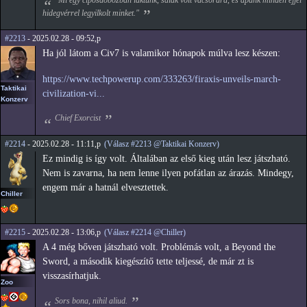
"Mi egy cipősdobozban laktunk, salak volt vacsorára, és apánk minden éjjel
hidegvérrel legyilkolt minket."
#2213
- 2025.02.28 - 09:52,p
Ha jól látom a Civ7 is valamikor hónapok múlva lesz készen:
https://www.techpowerup.com/333263/firaxis-unveils-march-
Taktikai
civilization-vi...
Konzerv
Chief Exorcist
#2214
- 2025.02.28 - 11:11,p
(Válasz #2213 @Taktikai Konzerv)
Ez mindig is így volt. Általában az első kieg után lesz játszható.
Nem is zavarna, ha nem lenne ilyen pofátlan az árazás. Mindegy,
engem már a hatnál elvesztettek.
Chiller
#2215
- 2025.02.28 - 13:06,p
(Válasz #2214 @Chiller)
A 4 még bőven játszható volt. Problémás volt, a Beyond the
Sword, a második kiegészítő tette teljessé, de már zt is
visszasírhatjuk.
Zoo
Sors bona, nihil aliud.