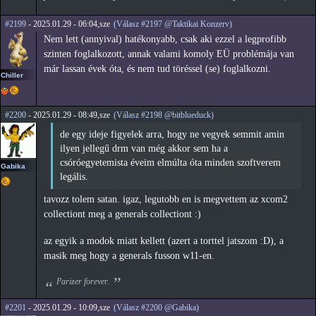
#2199
- 2025.01.29 - 06:04,sze
(Válasz #2197 @Taktikai Konzerv)
Nem lett (annyival) hatékonyabb, csak aki ezzel a legprofibb
szinten foglalkozott, annak valami komoly EÜ problémája van
már lassan évek óta, és nem tud töréssel (se) foglalkozni.
Chiller
#2200
- 2025.01.29 - 08:49,sze
(Válasz #2198 @bitblueduck)
de egy ideje figyelek arra, hogy ne vegyek semmit amin
ilyen jellegű drm van még akkor sem ha a
csóróegyetemista éveim elmúlta óta minden szoftverem
Gabika
legális.
tavozz tolem satan. igaz, legutobb en is megvettem az xcom2
collectiont meg a generals collectiont :)
az egyik a modok miatt kellett (azert a torttel jatszom :D), a
masik meg hogy a generals fusson w11-en.
Parizer forever.
#2201
- 2025.01.29 - 10:09,sze
(Válasz #2200 @Gabika)