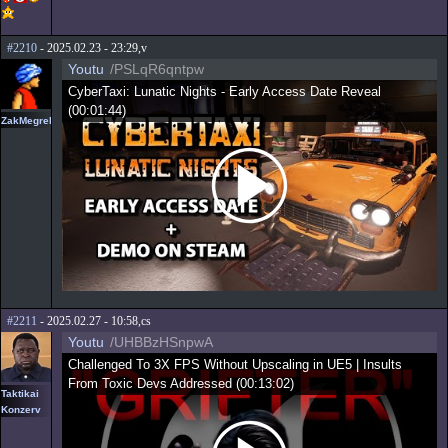
#2210
- 2025.02.23 - 23:29,v
Youtu
/PSLqR6qntpw
CyberTaxi: Lunatic Nights - Early Access Date Reveal
(
00:01:44
)
ZakMegrekken
#2211
- 2025.02.27 - 10:58,cs
Youtu
/UHBBzHSnpwA
Challenged To 3X FPS Without Upscaling in UE5 | Insults
From Toxic Devs Addressed
(
00:13:02
)
Taktikai
Konzerv