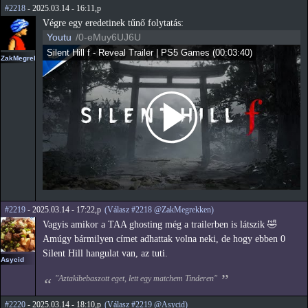
#2218
- 2025.03.14 - 16:11,p
Végre egy eredetinek tűnő folytatás:
Youtu
/0-eMuy6UJ6U
Silent Hill f - Reveal Trailer | PS5 Games
(
00:03:40
)
ZakMegrekken
#2219
- 2025.03.14 - 17:22,p
(Válasz #2218 @ZakMegrekken)
Vagyis amikor a TAA ghosting még a trailerben is látszik 🤣
Amúgy bármilyen címet adhattak volna neki, de hogy ebben 0
Silent Hill hangulat van, az tuti.
Asycid
"Aztakibebaszott eget, lett egy matchem Tinderen"
#2220
- 2025.03.14 - 18:10,p
(Válasz #2219 @Asycid)