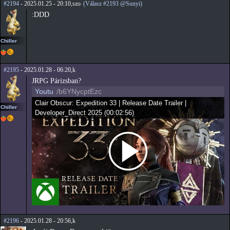
#2194
- 2025.01.25 - 20:10,szo
(Válasz #2193 @Sunyi)
:DDD
Chiller
#2195
- 2025.01.28 - 06:20,k
JRPG Párizsban?
Youtu
/b6YNycptEzc
Clair Obscur: Expedition 33 | Release Date Trailer |
Chiller
Developer_Direct 2025
(
00:02:56
)
#2196
- 2025.01.28 - 20:56,k