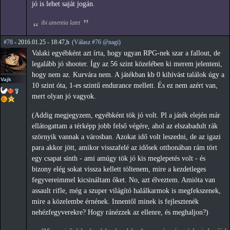
jó is lehet saját jogán.
ibi amentia latet
#78
- 2016.01.25 - 18:47,h
(Válasz #76 @nagi)
Valaki egyébként azt írta, hogy ugyan RPG-nek szar a fallout, de
legalább jó shooter. Így az 56 szint közelében ki merem jelenteni,
hogy nem az. Kurvára nem. A játékban kb 0 kihívást találok úgy a
Vajk
10 szint óta, 1-es szintű endurance mellett. És ez nem azért van,
mert olyan jó vagyok.
(Addig megjegyzem, egyébként tök jó volt. Pl a játék elején már
ellátogattam a térképp jobb felső végére, ahol az elszabadult rák
szörnyik vannak a városban. Azokat idő volt leszedni, de az igazi
para akkor jött, amikor visszafelé az idősek otthonában rám tört
egy csapat sinth - ami amúgy tök jó kis meglepetés volt - és
bizony elég sokat vissza kellett töltenem, mire a kezdetleges
fegyvereimmel kicsináltam őket. No, azt élveztem. Amióta van
assault rifle, még a szuper világító halálkarmok is megfekszenek,
mire a közelembe érnének. Innentől minek is fejlesztenék
nehézfegyverekre? Hogy ránézzek az ellenre, és meghaljon?)