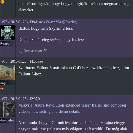
nem várom igazán, hogy hogyan hígítják tovább a megmaradt rpg
elemeket...
#75
- 2016.01.20 - 13:41,sze
(Válasz #74 @EverIce)
Biztos, hogy nem Skyrim 2 lesz.
De ja, az már elég
sicher
, hogy fos lesz.
Reaper
Non serviam
#76
- 2016.01.20 - 14:56,sze
Szerintem Fallout 5 már inkább CoD-hoz lesz közelebb lesz, mint
Fallout 3-hoz...
nagi
#77
- 2016.01.25 - 12:37,h
Valkyria: Azure Revolution extended teaser trailer and composer
videos; new setting and demo details
damoqles
Nem csoda, hogy a Chronicles nincs a címében, ez sajna eléggé
nagyon más lesz (teljesen más világon is játszódik). De még akár