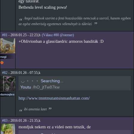
egy taxiórát.
Bethesda level scaling powa!
Angol tudósok szerint a fenti hozzászólás nemcsak a szerző, hanem egyben
az egész emberiség egyetemes véleményét is tükrözi.
#81
- 2016.01.25 - 22:23,h
(Válasz #80 @sterner)
+Oblivionban a glass/daedric armoros banditák :D
nagi
#82
- 2016.01.26 - 07:55,k
◠
◦
◦
◦
Searching...
Youtu
/hO_jtTw87kw
damoqles
http://www.tmntmutantsinmanhattan.com/
ibi amentia latet
#83
- 2016.01.26 - 21:35,k
mondjuk nekem ez a videó nem tetszik, de