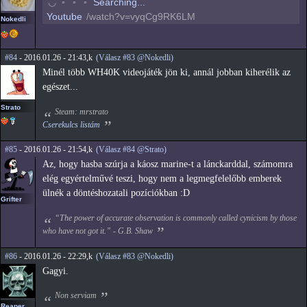
◠
◦
◦
◦
Searching...
Youtube
/watch?v=vyqCg9RK6LM
Nokedli
#84
- 2016.01.26 - 21:43,k
(Válasz #83 @Nokedli)
Minél több WH40K videojáték jön ki, annál jobban kiherélik az
egészet...
Strato
Steam: mrstrato
Cserekulcs listám
#85
- 2016.01.26 - 21:54,k
(Válasz #84 @Strato)
Az, hogy hasba szúrja a káosz marine-t a lánckarddal, számomra
elég egyértelművé teszi, hogy nem a legmegfelelőbb emberek
ülnék a döntéshozatali pozíciókban :D
Grifter
“The power of accurate observation is commonly called cynicism by those
who have not got it.” - G.B. Shaw
#86
- 2016.01.26 - 22:29,k
(Válasz #83 @Nokedli)
Gagyi.
Non serviam
Reaper