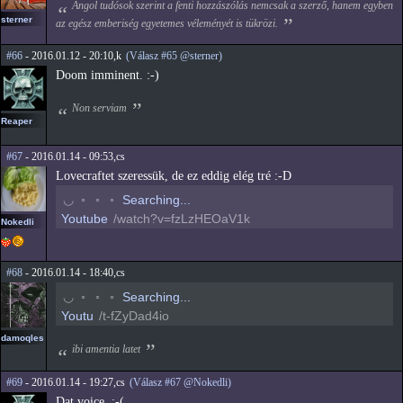
Angol tudósok szerint a fenti hozzászólás nemcsak a szerző, hanem egyben
sterner
az egész emberiség egyetemes véleményét is tükrözi.
#66
- 2016.01.12 - 20:10,k
(Válasz #65 @sterner)
Doom imminent. :-)
Non serviam
Reaper
#67
- 2016.01.14 - 09:53,cs
Lovecraftet szeressük, de ez eddig elég tré :-D
◠
◦
◦
◦
Searching...
Youtube
/watch?v=fzLzHEOaV1k
Nokedli
#68
- 2016.01.14 - 18:40,cs
◠
◦
◦
◦
Searching...
Youtu
/t-fZyDad4io
damoqles
ibi amentia latet
#69
- 2016.01.14 - 19:27,cs
(Válasz #67 @Nokedli)
Dat voice. :-(