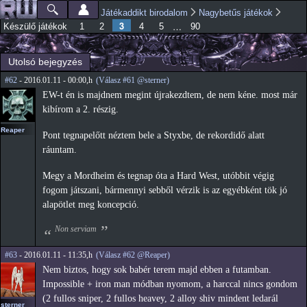
Ugrás a
Játékaddikt birodalom
Nagybetűs játékok
Főmenü
Jelenlegi hely
tartalomra
3
…
Készülő játékok
1
2
4
5
90
Utolsó bejegyzés
#62
- 2016.01.11 - 00:00,h
(Válasz #61 @sterner)
EW-t én is majdnem megint újrakezdtem, de nem kéne. most már
kibírom a 2. részig.
Reaper
Pont tegnapelőtt néztem bele a Styxbe, de rekordidő alatt
ráuntam.
Megy a Mordheim és tegnap óta a Hard West, utóbbit végig
fogom játszani, bármennyi sebből vérzik is az egyébként tök jó
alapötlet meg koncepció.
Non serviam
#63
- 2016.01.11 - 11:35,h
(Válasz #62 @Reaper)
Nem biztos, hogy sok babér terem majd ebben a futamban.
Impossible + iron man módban nyomom, a harccal nincs gondom
(2 fullos sniper, 2 fullos heavey, 2 alloy shiv mindent ledarál
sterner