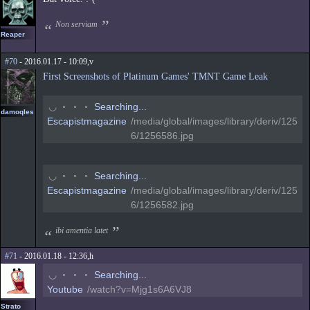
Non serviam
Reaper
#70
- 2016.01.17 - 10:09,v
First Screenshots of Platinum Games' TMNT Game Leak
◠
◦
◦
◦
Searching...
damoqles
Escapistmagazine
/media/global/images/library/deriv/125
6/1256586.jpg
◠
◦
◦
◦
Searching...
Escapistmagazine
/media/global/images/library/deriv/125
6/1256582.jpg
ibi amentia latet
#71
- 2016.01.18 - 12:36,h
◠
◦
◦
◦
Searching...
Youtube
/watch?v=Mjg1s6A6VJ8
Strato