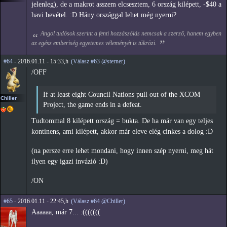
jelenleg), de a makrot asszem elcsesztem, 6 ország kilépett, -$40 a
havi bevétel. :D Hány országgal lehet még nyerni?
Angol tudósok szerint a fenti hozzászólás nemcsak a szerző, hanem egyben
az egész emberiség egyetemes véleményét is tükrözi.
#64
- 2016.01.11 - 15:33,h
(Válasz #63 @sterner)
/OFF
If at least eight Council Nations pull out of the XCOM
Chiller
Project, the game ends in a defeat.
Tudtommal 8 kilépett ország = bukta. De ha már van egy teljes
kontinens, ami kilépett, akkor már eleve elég cinkes a dolog :D
(na persze erre lehet mondani, hogy innen szép nyerni, meg hát
ilyen egy igazi invázió :D)
/ON
#65
- 2016.01.11 - 22:45,h
(Válasz #64 @Chiller)
Aaaaaa, már 7... :(((((((