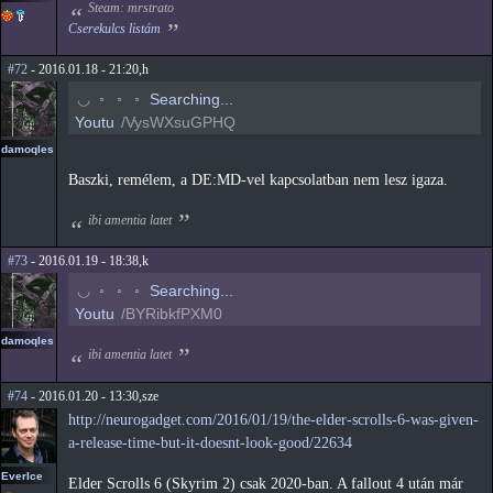
Steam: mrstrato
Cserekulcs listám
#72
- 2016.01.18 - 21:20,h
◠
◦
◦
◦
Searching...
Youtu
/VysWXsuGPHQ
damoqles
Baszki, remélem, a DE:MD-vel kapcsolatban nem lesz igaza.
ibi amentia latet
#73
- 2016.01.19 - 18:38,k
◠
◦
◦
◦
Searching...
Youtu
/BYRibkfPXM0
damoqles
ibi amentia latet
#74
- 2016.01.20 - 13:30,sze
http://neurogadget.com/2016/01/19/the-elder-scrolls-6-was-given-
a-release-time-but-it-doesnt-look-good/22634
EverIce
Elder Scrolls 6 (Skyrim 2) csak 2020-ban. A fallout 4 után már