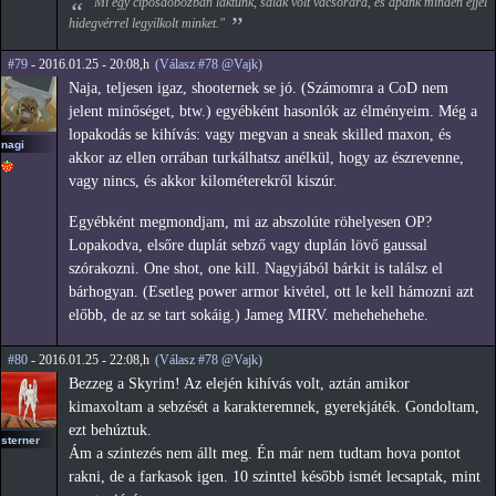
"Mi egy cipősdobozban laktunk, salak volt vacsorára, és apánk minden éjjel
hidegvérrel legyilkolt minket."
#79
- 2016.01.25 - 20:08,h
(Válasz #78 @Vajk)
Naja, teljesen igaz, shooternek se jó. (Számomra a CoD nem
jelent minőséget, btw.) egyébként hasonlók az élményeim. Még a
lopakodás se kihívás: vagy megvan a sneak skilled maxon, és
nagi
akkor az ellen orrában turkálhatsz anélkül, hogy az észrevenne,
vagy nincs, és akkor kilométerekről kiszúr.
Egyébként megmondjam, mi az abszolúte röhelyesen OP?
Lopakodva, elsőre duplát sebző vagy duplán lövő gaussal
szórakozni. One shot, one kill. Nagyjából bárkit is találsz el
bárhogyan. (Esetleg power armor kivétel, ott le kell hámozni azt
előbb, de az se tart sokáig.) Jameg MIRV. mehehehehehe.
#80
- 2016.01.25 - 22:08,h
(Válasz #78 @Vajk)
Bezzeg a Skyrim! Az elején kihívás volt, aztán amikor
kimaxoltam a sebzését a karakteremnek, gyerekjáték. Gondoltam,
ezt behúztuk.
sterner
Ám a szintezés nem állt meg. Én már nem tudtam hova pontot
rakni, de a farkasok igen. 10 szinttel később ismét lecsaptak, mint