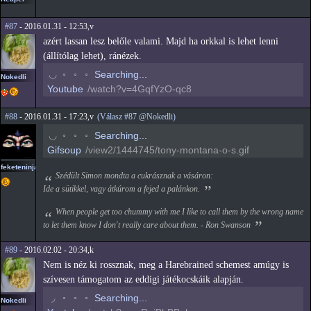
#87
- 2016.01.31 - 12:53,v
azért lassan lesz belőle valami. Majd ha orkkal is lehet lenni
(állítólag lehet), ránézek.
◜
◦
◦
◦
Searching...
Nokedli
Youtube
/watch?v=4GqfYzO-qc8
#88
- 2016.01.31 - 17:23,v
(Válasz #87 @Nokedli)
◜
◦
◦
◦
Searching...
Gifsoup
/view2/1444745/tony-montana-o-s.gif
feketeninja
Szédült Simon mondta a cukrásznak a vásáron:
Ide a sütikkel, vagy átkúrom a fejed a palánkon.
When people get too chummy with me I like to call them by the wrong name
to let them know I don't really care about them. - Ron Swanson
#89
- 2016.02.02 - 20:34,k
Nem is néz ki rossznak, meg a Harebrained schemest amúgy is
szívesen támogatom az eddigi játékocskáik alapján.
◜
◦
◦
◦
Searching...
Nokedli