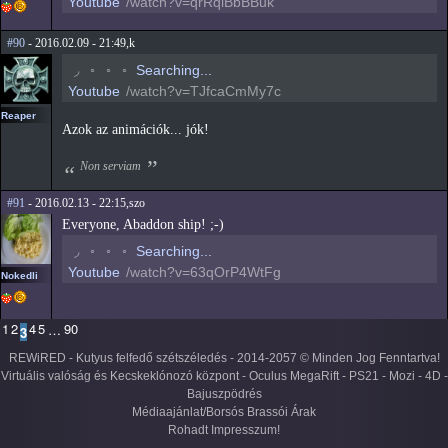
Youtube
/watch?v=qrRqiBbBBuk
#90
- 2016.02.09 - 21:49,k
◜
◦
◦
◦
Searching...
Youtube
/watch?v=TJfcaCmMy7c
Reaper
Azok az animációk... jók!
Non serviam
#91
- 2016.02.13 - 22:15,szo
Everyone, Abaddon ship! ;-)
◜
◦
◦
◦
Searching...
Youtube
/watch?v=63qOrP4WtFg
Nokedli
1
2
4
5
90
…
3
REWiRED - Kutyus felfedő szétszéledés - 2014-2057 © Minden Jog Fenntartva!
Virtuális valóság és Kecskeklónozó központ - Oculus MegaRift - PS21 - Mozi - 4D -
Bajuszpödrés
Médiaajánlat/Borsós Brassói Árak
Rohadt Impresszum!