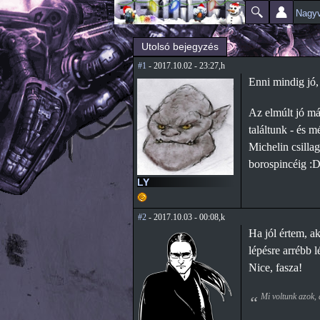
Nagyv
Főmenü
Jelenlegi hely
Utolsó bejegyzés
#1
- 2017.10.02 - 23:27,h
Enni mindig jó,
Az elmúlt jó má
találtunk - és m
Michelin csilla
borospincéig :
LY
#2
- 2017.10.03 - 00:08,k
Ha jól értem, a
lépésre arrébb l
Nice, fasza!
Mi voltunk azok,