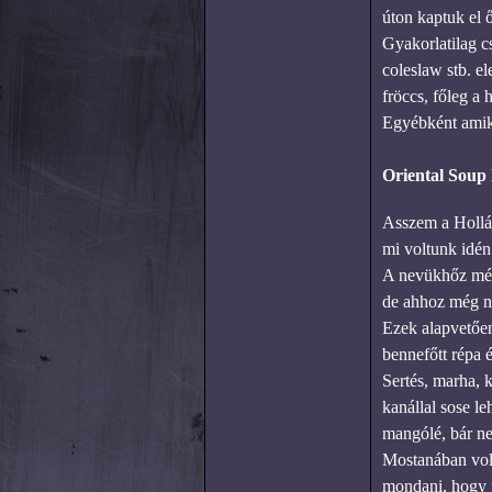
úton kaptuk el 
Gyakorlatilag c
coleslaw stb. el
fröccs, főleg a
Egyébként amiko
Oriental Soup
Asszem a Hollán
mi voltunk idén
A nevükhőz mélt
de ahhoz még ne
Ezek alapvetően
bennefőtt répa 
Sertés, marha, k
kanállal sose l
mangólé, bár ne
Mostanában volt
mondani, hogy u