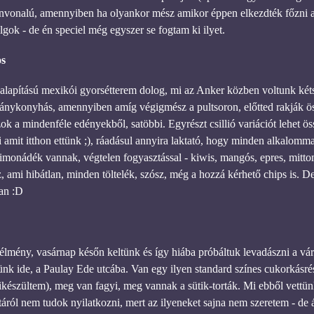
zínvonalú, amennyiben ha olyankor mész amikor éppen elkezdték főzni
lgok - de én speciel még egyszer se fogtam ki ilyet.
s
lapítású mexikói gyorsétterem dolog, mi az Anker közben voltunk kéts
tványkonyhás, amennyiben amíg végigmész a pultsoron, előtted rakják össz
zok a mindenféle edényekből, satöbbi. Egyrészt csillió variációt lehet ö
amit itthon ettünk ;), ráadásul annyira laktató, hogy minden alkalommal 
tt limonádék vannak, végtelen fogyasztással - kiwis, mangós, epres, mit
z, ami hibátlan, minden töltelék, szósz, még a hozzá kérhető chips is. D
van :D
élmény, vasárnap későn keltünk és így hiába próbáltuk levadászni a vár
nk ide, a Paulay Ede utcába. Van egy ilyen standard színes cukorkásré
kikészültem), meg van fagyi, meg vannak a sütik-torták. Mi ebből vettün
táról nem tudok nyilatkozni, mert az ilyeneket sajna nem szeretem - de ál