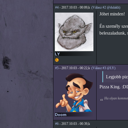
#4
- 2017.10.03 - 00:09,k
(Válasz #2 @dulakh)
Jöhet minden!
Én személy szer
beleszaladunk, s
LY
#5
- 2017.10.03 - 00:22,k
(Válasz #3 @LY)
Legjobb piz
Pizza King. :D
Ha olyan komment
Doom
#6
- 2017.10.03 - 00:39,k