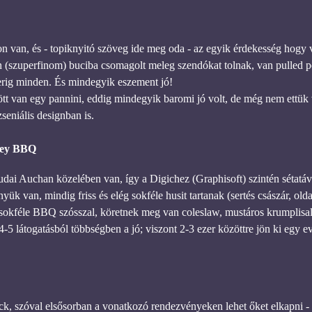
 van, és - topiknyitó szöveg ide meg oda - az egyik érdekesség hogy 
 (szuperfinom) buciba csomagolt meleg szendókat tolnak, van pulled p
rig minden. És mindegyik eszement jó!
t van egy pannini, eddig mindegyik baromi jó volt, de még nem ettük v
seniális designban is.
ey BBQ
udai Auchan közelében van, így a Digichez (Graphisoft) szintén sétatá
ük van, mindig friss és elég sokféle husit tartanak (sertés császár, olda
sokféle BBQ szósszal, köretnek meg van coleslaw, mustáros krumplisalá
 4-5 látogatásból többségben a jó; viszont 2-3 ezer közöttre jön ki egy
ck, szóval elsősorban a vonatkozó rendezvényeken lehet őket elkapni -