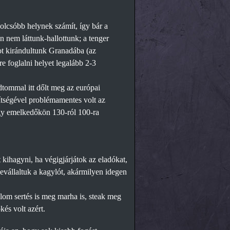
olcsóbb helynek számít, így bár a
án nem láttunk-hallottunk; a tenger
ot kirándultunk Granadába (az
e foglalni helyet legalább 2-3
dtommal itt dőlt meg az európai
gítségével problémamentes volt az
hogy emelkedőkön 130-ról 100-ra
 kihagyni, ha végigjárjátok az eladókat,
evállaltuk a kagylót, akármilyen idegen
olom sertés is meg marha is, steak meg
kés volt azért.