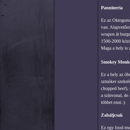
Pannineria
Ez az Oktogonon
van. Alapvetően
wrapen át burge
1500-2000 közöt
Maga a hely is z
Smokey Monk
Ez a hely az ób
szmóker szekrény
chopped beef), 
a színvonal, de
többet enni :)
Zabáljcsak
Ez egy food tru