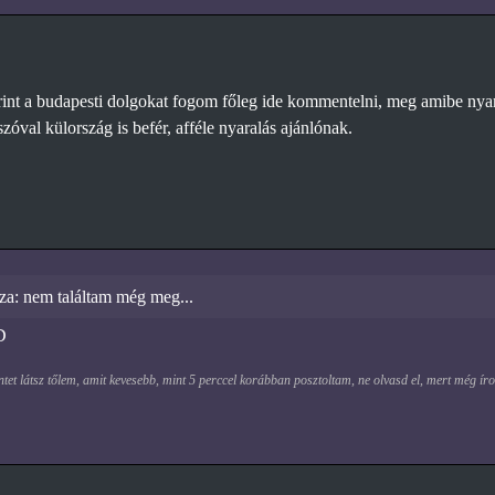
int a budapesti dolgokat fogom főleg ide kommentelni, meg amibe nya
zóval külország is befér, afféle nyaralás ajánlónak.
za: nem találtam még meg...
D
et látsz tőlem, amit kevesebb, mint 5 perccel korábban posztoltam, ne olvasd el, mert még ír