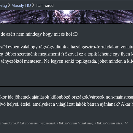
Ugrás a
ilág
Mosoly HQ
Hamiwired
tartalomra
 de azért nem mindegy hogy mit és hol :D
sfél évben valahogy rágyógyultunk a hazai gasztro-forrdadalom vonatra
ég többet szeretnénk megismerni :) Szóval ez a topik lehetne egy ilyen ki
g tényezőktől mentesen. Ne legyen senki topikgazda, jöhet minden a kif
D
kkor ide jöhetnek ajánlások különböző országok/városok non-mainstream 
évő helyei, ételei, amelyeket a világlátott lakók bátran ajánlanak? Akár 
 a Vándorok.// Kik sohasem nyugszanak. / Kik sohasem haltak meg. / Kik sohasem éltek.