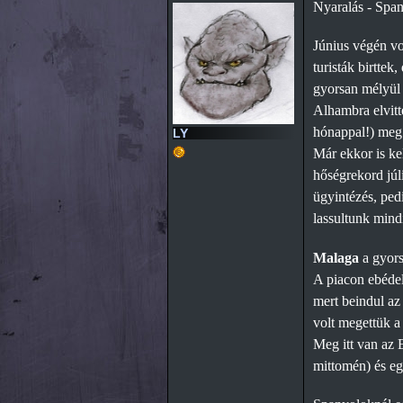
Nyaralás - Spa
Június végén vo
turisták birttek
gyorsan mélyül 
Alhambra elvitt
hónappal!) meg
LY
Már ekkor is ke
hőségrekord júl
ügyintézés, ped
lassultunk mindi
Malaga
a gyor
A piacon ebédelt
mert beindul az
volt megettük a 
Meg itt van az 
mittomén) és egy