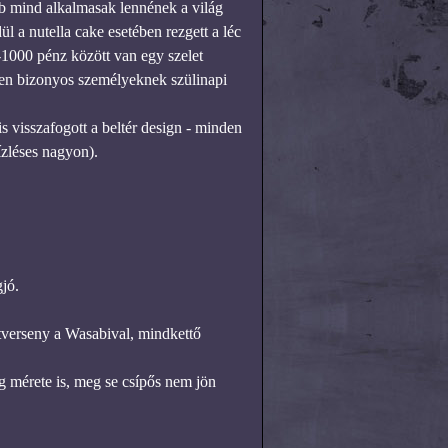
 kb mind alkalmasak lennének a világ
 a nutella cake esetében rezgett a léc
-1000 pénz között van egy szelet
nnen bizonyos személyeknek szülinapi
s visszafogott a beltér design - minden
ízléses nagyon).
jó.
oltverseny a Wasabival, mindkettő
g mérete is, meg se csípős nem jön