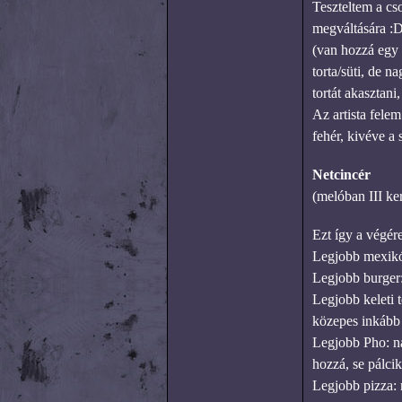
Teszteltem a cso
megváltására :D
(van hozzá egy 
torta/süti, de 
tortát akasztan
Az artista felem
fehér, kivéve a 
Netcincér
(melóban III ker
Ezt így a végér
Legjobb mexikói
Legjobb burger
Legjobb keleti t
közepes inkább
Legjobb Pho: ná
hozzá, se pálci
Legjobb pizza: 