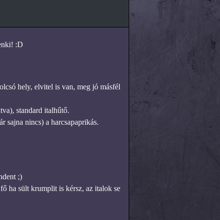
enki! :D
lcsó hely, elvitel is van, meg jó másfél
va), standard italhűtő.
r sajna nincs) a harcsapaprikás.
dent ;)
ha sült krumplit is kérsz, az italok se