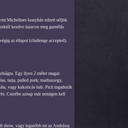
vmi Michelines konyhán edzett séfjük
orktól kezdve lazacon meg garnélás
égig az étlapot (challenge accepted).
volságra. Egy ilyen 2 méter magas
las, tarja, pulled pork; marhaszegy,
ta, vagy kukoricás bab. Picit ingadozik
 evés. Cserébe aznap már nemigen kell
 ft show, vagy legutóbb mi az Andrássy