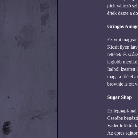
picit változó s
értek össze a do
Gringos Amigo
Ez vmi magyar a
Kicsit ilyen lá
feltétek és szós
legjobb mexikói 
Italból ízesíte
maga a főétel a
brownie is ott 
Sugar Shop
Ez tegnapi-mai 
Cserébe benéztü
Vader lufiktól 
Az epres sajttor