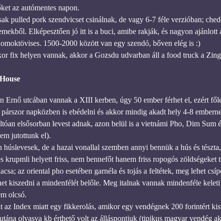
őket az autómentes napon.
sak pulled pork szendvicset csinálnak, de vagy 6-7 féle verzióban; ched
emekből. Elképesztően jó itt is a buci, amibe rakják, és nagyon ajánlot
 homoktövises. 1500-2000 között van egy szendó, bőven elég is :)
r fix helyen vannak, akkor a Gozsdu udvarban áll a food truck a Zin
 House
 Ernő utcában vannak a XIII kerben, úgy 50 ember férhet el, ezért főleg
 párszor napközben is ebédelni és akkor mindig akadt hely 4-8 emberne
óan elsősorban levest adnak, azon belül is a vietnámi Pho, Dim Sum és
m jutottunk el).
 húslevesek, de a hazai vonallal szemben annyi bennük a hús és tészta,
és krupmli helyett friss, nem bennefőt hanem friss ropogós zöldségeket 
acsa; az oriental pho esetében garnéla és tojás a feltétek, meg lehet csíp
ehet kiszedni a mindenfélét belőle. Meg italnak vannak mindenféle kelet
m olcsó.
 az Index miatt egy fikkerolás, amikor egy vendégnek 200 forintért kis
tána olvasva kb érthető volt az álláspontjuk (tipikus magyar vendég akar