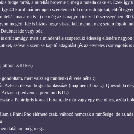
kis fudge tortát, a nutellás brownie-t, meg a nutella cake-et. Ezek így
 Így 40 körül már nemigen szeretem a túl cukros dolgokat; ebből egyedül
nutellás macaron is...) de még az is nagyon tetszett összességében. 800
nagyon megéri. Ide is biztos hogy vissza kell menni, meg sztem fogok i
i, Daubner ide vagy oda.
 is örült amúgy, mert a mindenféle szupercuki édesség ellenére nagyon i
sütiket, szóval a szem se kap túladagolást (és az elviteles csomagolás is 
, otthon XIII ker)
e gondoltam, mert valszleg mindenki él vele néha ;)
: Azteca, de van hogy atomlassúak (majdnem 3 óra...). Quesadilla elég
: Arizona (kedvenc a premium BTL)
észta: a Papírtigris koreait bírtam, de már vagy egy éve nincs, azóta h
lam a Phini Pho elérhető csak, változó nemcsak a minősége, de az ada
ka
nem találtam még meg...