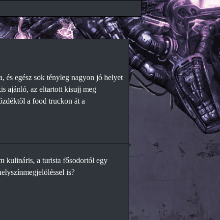
, és egész sok tényleg nagyon jó helyet
s ajánló, az eltartott kisujj meg
őzdéktől a food truckon át a
kulináris, a turista fősodortól egy
helyszínmegjelöléssel is?