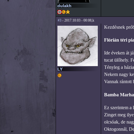
dulakh
#3
- 2017.10.03 - 00:08,k
Kezdésnek próbál
Flórián téri pi
Ide éveken át já
tucat ülőhely. F
Tényleg a házias
LY
Nekem nagy kedv
Vannak rántott 
Bamba Marha
Ez szerintem a 
Zinget meg ilye
olcsóak, de na
Oktogonnál, Deá