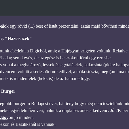
ok egy rövid (...) best of listát prezentálni, aztán majd bővítheti mind
ac, "Házias ízek"
rtunk ebédelni a Digicből, amíg a Hajógyári szigeten voltunk. Relatíve o
él adag sem kevés, de az egész is be szokott férni egy ezresbe.
 vonal a meghatározó, levsek és egytálételek, palacsinta (picire hajtogat
encem volt itt a sertéspöri nokedlivel, a mákostészta, meg (ami ma má
husik is mindenfélék (hekk is) de az hamar elfogy.
 Burger
legjobb burger in Budapest ever, bár tény hogy még nem teszteltünk min
neket egyértelműen veri, nálunk a dupla baconos a kedvenc. Jó 2K per fő 
ggggyon jó minden.
kon és Bazilikánál is vannak.