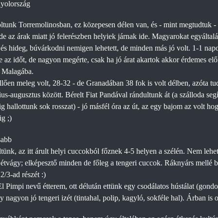
nyolország
ltunk Torremolinosban, ez közepesen délen van, és - mint megtudtuk - 
, de az árak miatt jó felerészben helyiek járnak ide. Magyarokat egyáltal
és hideg, búvárkodni nemigen lehetett, de minden más jó volt. 1-1 nap
e az időt, de nagyon megérte, csak ha jó árat akartok akkor érdemes előr
 Malagába.
llően meleg volt, 28-32 - de Granadában 38 fok is volt délben, azóta tu
ius-augusztus között. Bérelt Fiat Pandával rándultunk át (a szálloda se
ig hallottunk sok rosszat) - jó másfél óra az út, az egy bajom az volt 
g ;)
sabb
ünk, az itt árult helyi cuccokból főznek 4-5 helyen a szélén. Nem lehet
 étvágy; elképesztő minden de főleg a tengeri cuccok. Ráknyárs mellé b
2/3-ad részét :)
El Pimpi nevű étterem, ott délután ettünk egy csodálatos hústálat (gond
 nagyon jó tengeri izét (tintahal, polip, kagyló, sokféle hal). Árban is o