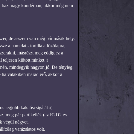
 a bazi nagy kondérban, akkor még nem
zer, de asszem van még pár másik hely.
e a hamidat - tortilla a főzőlapra,
sszerakni, másrészt meg eddig ez a
teljesen kiütött minket :)
tomén, mindegyik nagyon jó. De tényleg
e ha valakiben marad erő, akkor a
os legjobb kakaóscsigáját :(
sz, meg pár partikellék (az R2D2 és
k végül négyet.
lítólag varázslatos volt.