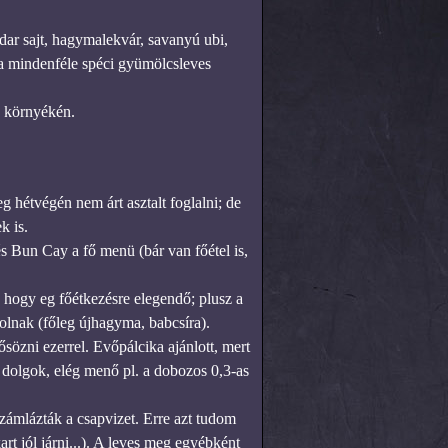
dar sajt, hagymalekvár, savanyú ubi,
t a mindenféle spéci gyümölcsleves
g környékén.
 hétvégén nem árt asztalt foglalni; de
k is.
 Bun Cay a fő menü (bár van főétel is,
 hogy eg főétkezésre elegendő; plusz a
tolnak (főleg újhagyma, babcsíra).
ősözni ezerrel. Evőpálcika ajánlott, mert
i dolgok, elég menő pl. a dobozos 0,3-as
zámlázták a csapvizet. Erre azt tudom
t jól járni...). A leves meg egyébként