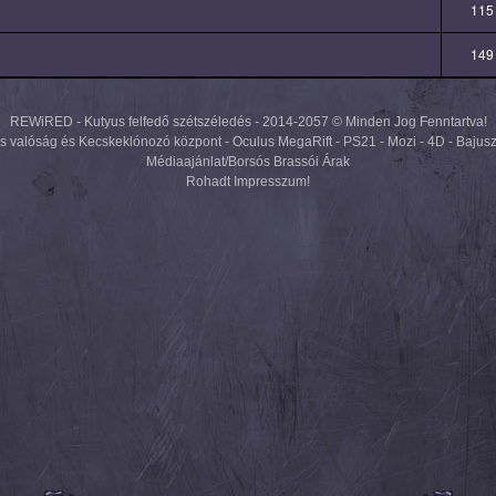
115
149
REWiRED - Kutyus felfedő szétszéledés - 2014-2057 © Minden Jog Fenntartva!
lis valóság és Kecskeklónozó központ - Oculus MegaRift - PS21 - Mozi - 4D - Bajus
Médiaajánlat/Borsós Brassói Árak
Rohadt Impresszum!