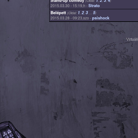
Stand-up comedy
1
2
3
4
(Oldal:
,
,
,
)
Strato
2015.03.30 - 15:19,h -
Belépett
1
2
3
5
(Oldal:
,
,
…
)
psishock
2015.03.28 - 09:23,szo -
Virtuá