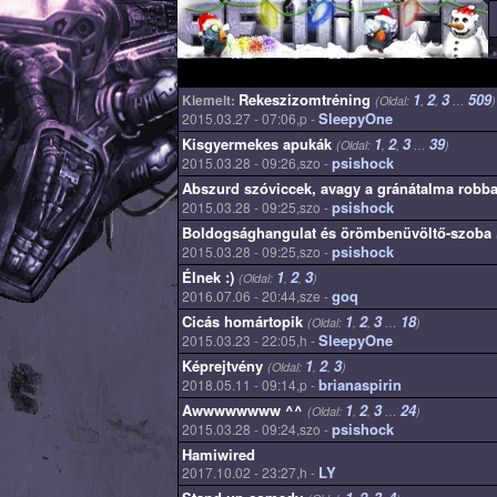
Főmenü
Jelenlegi hely
Rekeszizomtréning
1
2
3
509
Kiemelt:
(Oldal:
,
,
…
)
SleepyOne
2015.03.27 - 07:06,p -
Kisgyermekes apukák
1
2
3
39
(Oldal:
,
,
…
)
psishock
2015.03.28 - 09:26,szo -
Abszurd szóviccek, avagy a gránátalma robb
psishock
2015.03.28 - 09:25,szo -
Boldogsághangulat és örömbenüvöltő-szoba
psishock
2015.03.28 - 09:25,szo -
Élnek :)
1
2
3
(Oldal:
,
,
)
goq
2016.07.06 - 20:44,sze -
Cicás homártopik
1
2
3
18
(Oldal:
,
,
…
)
SleepyOne
2015.03.23 - 22:05,h -
Képrejtvény
1
2
3
(Oldal:
,
,
)
brianaspirin
2018.05.11 - 09:14,p -
Awwwwwwww ^^
1
2
3
24
(Oldal:
,
,
…
)
psishock
2015.03.28 - 09:24,szo -
Hamiwired
LY
2017.10.02 - 23:27,h -