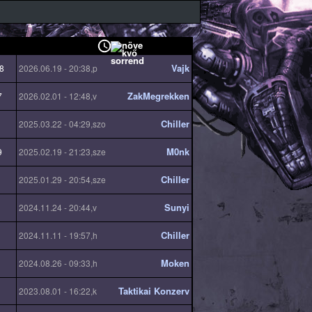
Vajk
8
2026.06.19 - 20:38,p
ZakMegrekken
7
2026.02.01 - 12:48,v
Chiller
2025.03.22 - 04:29,szo
M0nk
9
2025.02.19 - 21:23,sze
Chiller
2025.01.29 - 20:54,sze
Sunyi
2024.11.24 - 20:44,v
Chiller
2024.11.11 - 19:57,h
Moken
2024.08.26 - 09:33,h
Taktikai Konzerv
2023.08.01 - 16:22,k