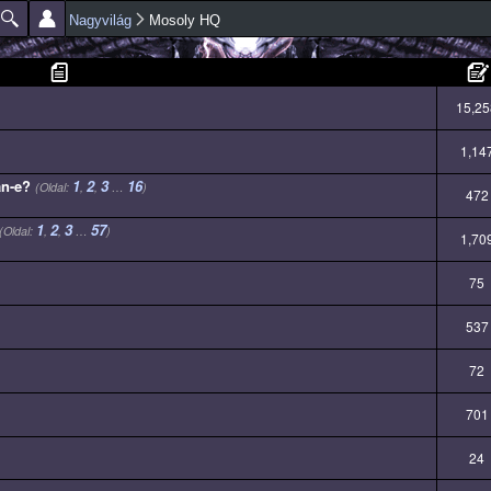
Ugrás a
Nagyvilág
Mosoly HQ
tartalomra
15,25
1,14
an-e?
1
2
3
16
(Oldal:
,
,
…
)
472
1
2
3
57
(Oldal:
,
,
…
)
1,70
75
537
72
701
24