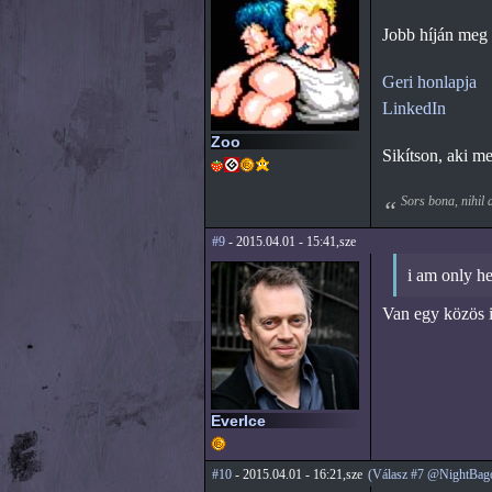
Jobb híján meg 
Geri honlapja
LinkedIn
Zoo
Sikítson, aki me
Sors bona, nihil 
#9
- 2015.04.01 - 15:41,sze
i am only he
Van egy közös i
EverIce
#10
- 2015.04.01 - 16:21,sze
(Válasz #7 @NightBag