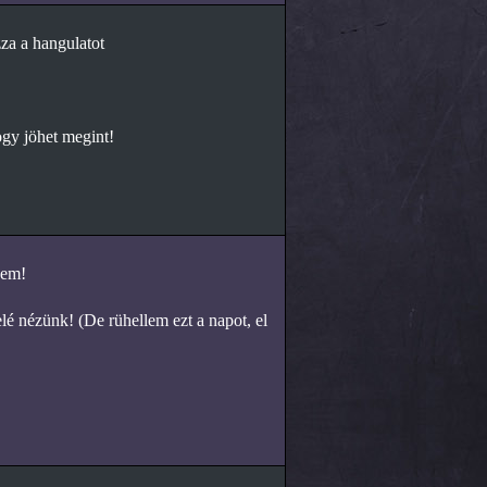
za a hangulatot
gy jöhet megint!
em!
elé nézünk! (De rühellem ezt a napot, el