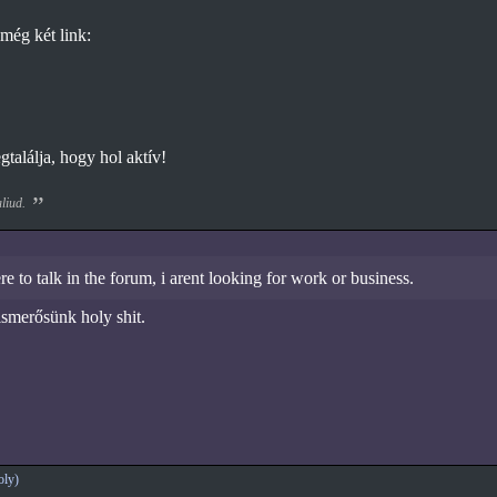
még két link:
gtalálja, hogy hol aktív!
aliud.
re to talk in the forum, i arent looking for work or business.
smerősünk holy shit.
oly)