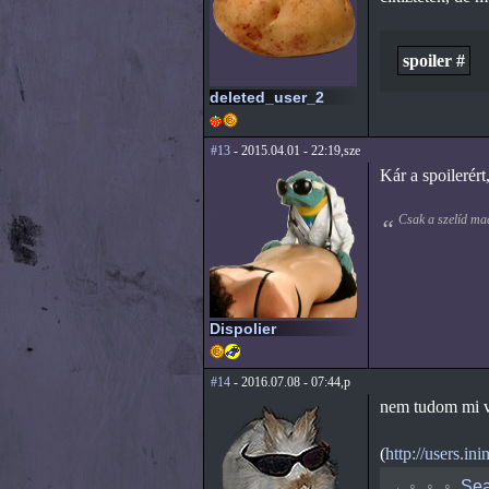
spoiler #
deleted_user_2
#13
- 2015.04.01 - 22:19,sze
Kár a spoilerért
Csak a szelíd ma
Dispolier
#14
- 2016.07.08 - 07:44,p
nem tudom mi va
(
http://users.in
◡
◦
◦
◦
Sea