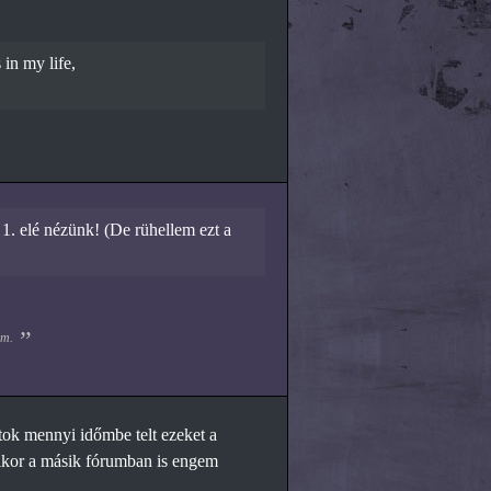
 in my life,
 1. elé nézünk! (De rühellem ezt a
om.
tok mennyi időmbe telt ezeket a
 mikor a másik fórumban is engem