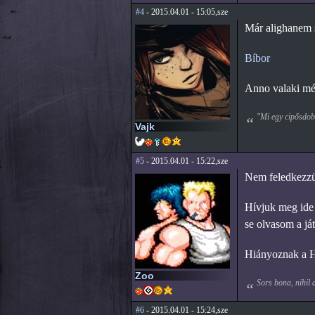
#4
- 2015.04.01 - 15:05,sze
Már alighanem s
Bíbor
Anno valaki még
"Mi egy cipősdobo
Vajk
#5
- 2015.04.01 - 15:22,sze
Nem feledkezzün
Hívjuk meg ide a
se olvasom a ját
Hiányoznak a H
Zoo
Sors bona, nihil 
#6
- 2015.04.01 - 15:24,sze