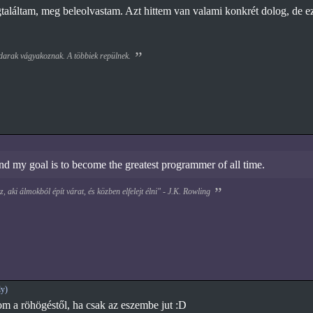
gtaláltam, meg beleolvastam. Azt hittem van valami konkrét dolog, de e
darak vágyakoznak. A többiek repülnek.
nd my goal is to become the greatest programmer of all time.
, aki álmokból épít várat, és közben elfelejt élni" - J.K. Rowling
y)
m a röhögéstől, ha csak az eszembe jut :D