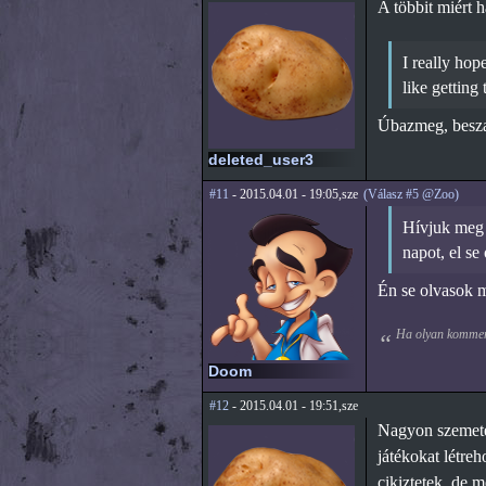
A többit miért h
I really hope
like getting
Úbazmeg, besza
deleted_user3
#11
- 2015.04.01 - 19:05,sze
(Válasz #5 @Zoo)
Hívjuk meg i
napot, el se
Én se olvasok m
Ha olyan komment
Doom
#12
- 2015.04.01 - 19:51,sze
Nagyon szemetek
játékokat létre
cikiztetek, de m