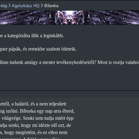
Ugrás a
ilág
Agyturkász HQ
Bíborka
tartalomra
 a kategóriába illik a leginkább.
gner pápák, és remekbe szabott ötleteik.
ban tudunk amúgy a mester tevékenykedéseiről? Most is osztja valahol
etről, a haláról, és a nem teljesített
fog szólni. Bíborka egy nap arra ébred,
a világvége. Senki sem tudja miért épp
dja senki, hogy mi idézte elő ezt, de
s, hogy megörtént, és ez ellen nem