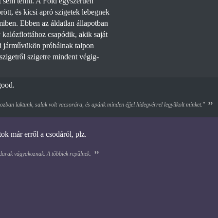
t sem tenni. A Föld egyszerűen
rött, és kicsi apró szigetek lebegnek
iben. Ebben az áldatlan állapotban
kalózflottához csapódik, akik saját
gi járművükön próbálnak talpon
szigetről szigetre mindent végig-
good.
zban laktunk, salak volt vacsorára, és apánk minden éjjel hidegvérrel legyilkolt minket."
tok már erről a csodáról, plz.
darak vágyakoznak. A többiek repülnek.