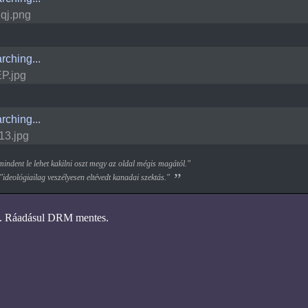
qj.png
rching...
EP.jpg
rching...
13.jpg
ndent le lehet kakilni oszt megy az oldal mégis magától."
 "ideológiailag veszélyesen eltévedt kanadai szektás."
 Ráadásul DRM mentes.