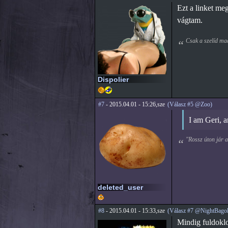
Ezt a linket me
vágtam.
Csak a szelíd ma
Dispolier
#7
- 2015.04.01 - 15:26,sze
(Válasz #5 @Zoo)
I am Geri, a
"Rossz úton jár az
deleted_user
#8
- 2015.04.01 - 15:33,sze
(Válasz #7 @NightBagol
Mindig fuldoklo