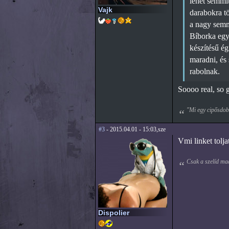
lehet semmi
Vajk
darabokra tö
a nagy semm
Bíborka egy 
készítésű é
maradni, és 
rabolnak.
Soooo real, so 
"Mi egy cipősdobo
#3
- 2015.04.01 - 15:03,sze
Vmi linket tolja
Csak a szelíd ma
Dispolier