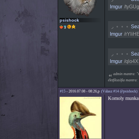
Imgur
/tyGUg
psishock
◡
◦
◦
◦
Sea
Imgur
/rYliH
◡
◦
◦
◦
Sea
Imgur
/qlo4X
admin mantra: "mi
életfilozófia mantra:
#15
- 2016.07.08 - 08:26,p
(Válasz #14 @psishock)
Komoly munka.