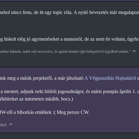
ehol nincs fenn, de itt egy topic róla. A nyitó bevezetés már megalapoz
 linkelt elég jó agymenéseket a manusról, de az nem én voltam, úgyho
zban laktunk, salak volt vacsorára, és apánk minden éjjel hidegvérrel legyilkolt minket."
k meg a másik projektről, a már játszható
A Végpusztítás Hajnaláról
s
 mestert, adjunk neki hírírói jogosultságot, és máris pompás április 1. 
ékhíreket az interneten inkább, bocs.)
W-ről a bíborkás emlékek :( Meg persze CW.
aliud.