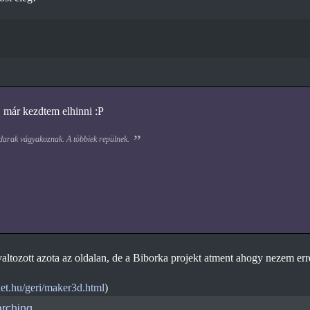
, már kezdtem elhinni :P
darak vágyakoznak. A többiek repülnek.
ltozott azota az oldalan, de a Biborka projekt atment ahogy nezem er
inet.hu/geri/maker3d.html
)
rching...