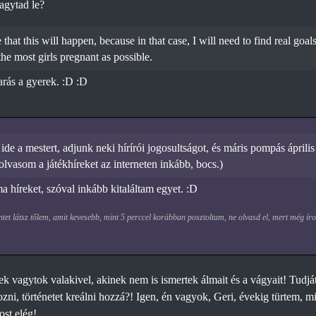
agytad le?
 that this will happen, because in that case, I will need to find real goals
 the most girls pregnant as possible.
rás a gyerek. :D :D
de a mestert, adjunk neki hírírói jogosultságot, és máris pompás április
 olvasom a játékhíreket az interneten inkább, bocs.)
a híreket, szóval inkább kitaláltam egyet. :D
et látsz tőlem, amit kevesebb, mint 5 perccel korábban posztoltam, ne olvasd el, mert még ír
 vagytok valakivel, akinek nem is ismertek álmait és a vágyait! Tudjá
hozni, történetet kreálni hozzá?! Igen, én vagyok, Geri, évekig türtem,
ost elég!