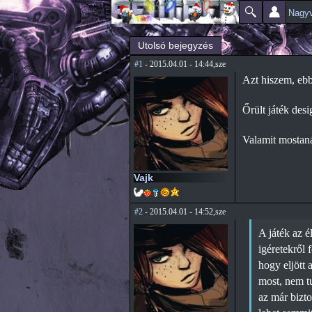
Nagyv
Főmenü
Jelenlegi hely
Utolsó bejegyzés
#1
- 2015.04.01 - 14:44,sze
Azt hiszem, ebbe
Őrült játék desi
Valamit mostaná
Vajk
#2
- 2015.04.01 - 14:52,sze
A játék az él
igéretekről 
hogy eljött 
most, nem tu
az már bizto