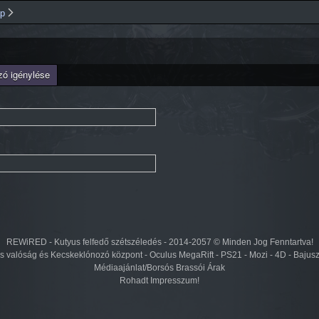
Ugrás a
ap
tartalomra
szó igénylése
REWiRED - Kutyus felfedő szétszéledés - 2014-2057 © Minden Jog Fenntartva!
lis valóság és Kecskeklónozó központ - Oculus MegaRift - PS21 - Mozi - 4D - Bajus
Médiaajánlat/Borsós Brassói Árak
Rohadt Impresszum!