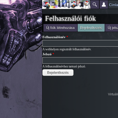
Címl
Főmenü
Jelenlegi hely
Felhasználói fiók
(aktív fül)
Új fiók létrehozása
Bejelentkezés
Új jel
Elsődleges fülek
Felhasználónév
*
A webhelyen regisztrált felhasználónév.
Jelszó
*
A felhasználónévhez tartozó jelszó.
Virtuá