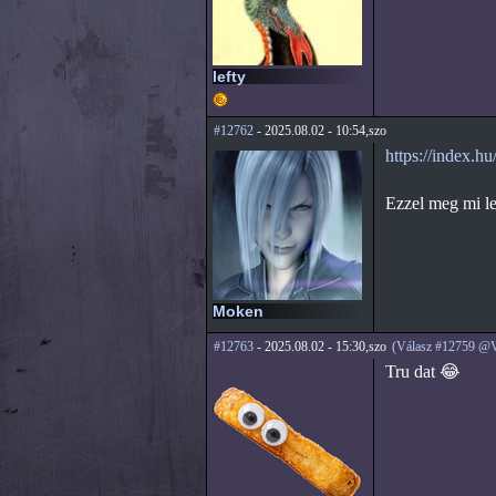
lefty
#12762
- 2025.08.02 - 10:54,szo
https://index.h
Ezzel meg mi le
Moken
#12763
- 2025.08.02 - 15:30,szo
(Válasz #12759 @V
Tru dat 😂