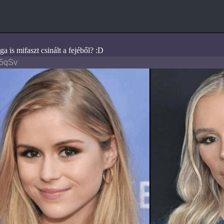
a is mifaszt csinált a fejéből? :D
m5qSv