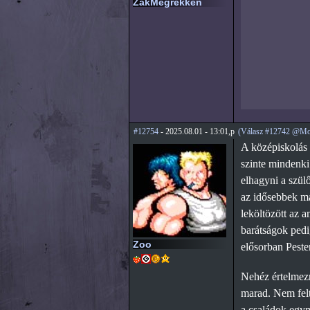
ZakMegrekken
#12754
- 2025.08.01 - 13:01,p
(Válasz #12742 @Mo
A középiskolás 
szinte mindenki 
elhagyni a szül
az idősebbek má
leköltözött az a
barátságok pedig
Zoo
elősorban Peste
Nehéz értelmezn
marad. Nem felt
a családok egym