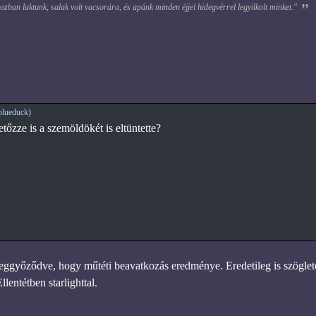
zban laktunk, salak volt vacsorára, és apánk minden éjjel hidegvérrel legyilkolt minket."
blueduck)
tőzze is a szemöldökét is eltüntette?
győződve, hogy műtéti beavatkozás eredménye. Eredetileg is szöglete
Ellentétben starlighttal.