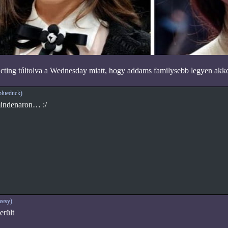
cting túltolva a Wednesday miatt, hogy addams familysebb legyen akko
blueduck)
indenaron… :/
eesy)
erült