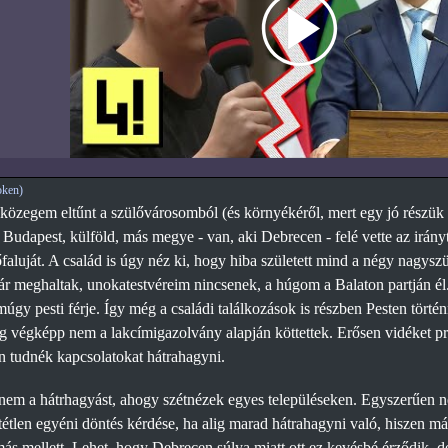
ken)
közegem eltűnt a szülővárosomból (és környékéről, mert egy jó részük f
Budapest, külföld, más megye - van, aki Debrecen - felé vette az irányt
őfaluját. A család is úgy néz ki, hogy hiba született mind a négy nagy
r meghaltak, unokatestvéreim nincsenek, a húgom a Balaton partján é
múgy pesti férje. Így még a családi találkozások is részben Pesten tört
 végképp nem a lakcímigazolvány alapján köttettek. Erősen vidéket prefer
n tudnék kapcsolatokat hátrahagyni.
em a hátrhagyást, ahogy szétnézek egyes településeken. Egyszerűen ne
étlen egyéni döntés kérdése, ha alig marad hátrahagyni való, hiszen m
ás mellett. Lehet, hogy Debrecen súlya miatt ott ez kevésbé érződik, 