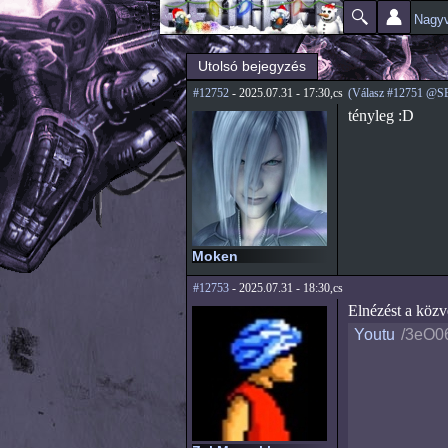
Nagyv
Főmenü
Jelenlegi hely
Utolsó bejegyzés
#12752
- 2025.07.31 - 17:30,cs
(Válasz #12751 @
tényleg :D
Moken
#12753
- 2025.07.31 - 18:30,cs
Elnézést a közv
Youtu
/3eO0