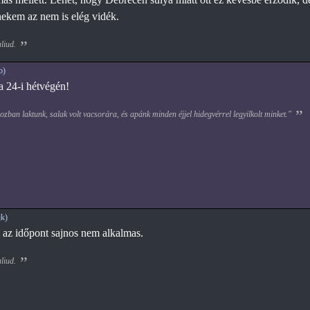
ekem az nem is elég vidék.
aliud.
o)
a 24-i hétvégén!
zban laktunk, salak volt vacsorára, és apánk minden éjjel hidegvérrel legyilkolt minket."
k)
 az időpont sajnos nem alkalmas.
aliud.