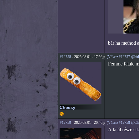
bár ha method a
#12758
- 2025.08.01 - 17:56,p
(Válasz #12757 @bit
Femme fatale m
Cheesy
#12759
- 2025.08.01 - 20:40,p
(Válasz #12758 @Ch
A fatál része sik