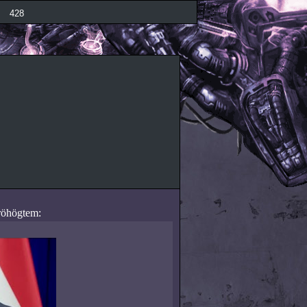
428
 röhögtem: