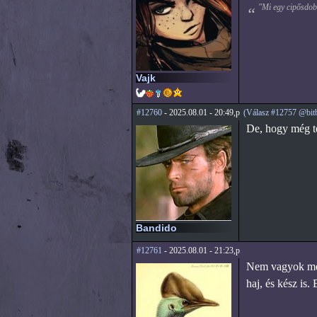
"Mi egy cipősdobo
Vajk
#12760
- 2025.08.01 - 20:49,p
(Válasz #12757 @bit
De, hogy még te
Bandido
#12761
- 2025.08.01 - 21:23,p
Nem vagyok meg
haj, és kész is. 