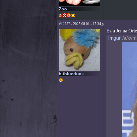
Zoo
#12757
- 2025.08.01 - 17:34,p
Ez a Jenna Orteg
Imgur
/a/kv
bitblueduck