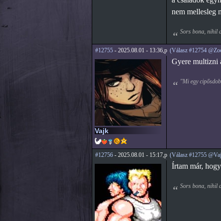
nem mellesleg n
Sors bona, nihil 
#12755
- 2025.08.01 - 13:36,p
(Válasz #12754 @Zo
Gyere multizni 
"Mi egy cipősdobo
Vajk
#12756
- 2025.08.01 - 15:17,p
(Válasz #12755 @Vaj
Írtam már, hogy
Sors bona, nihil 