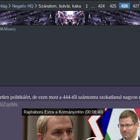
Ugrás a
426
…
ilág
Negatív HQ
Szánalom, bulvár, kaka
1
424
425
427
tartalomra
SBKMozes)
etlen politikáért, de ezen most a 444-től számomra szokatlanul nagyon
6lZqsMs
Rapháború Extra a Kormányinfón
(
00:08:40
)