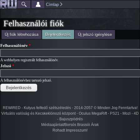
Ugrás a
Címlap
Főmenü
Jelenlegi hely
tartalomra
Felhasználói fiók
(aktív fül)
Új fiók létrehozása
Bejelentkezés
Új jelszó igénylése
Elsődleges fülek
Felhasználónév
*
A webhelyen regisztrált felhasználónév.
Jelszó
*
A felhasználónévhez tartozó jelszó.
REWiRED - Kutyus felfedő szétszéledés - 2014-2057 © Minden Jog Fenntartva!
Virtuális valóság és Kecskeklónozó központ - Oculus MegaRift - PS21 - Mozi - 4D
- Bajuszpödrés
Médiaajánlat/Borsós Brassói Árak
Rohadt Impresszum!