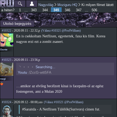
Ugrás a
Nagyvilág
Moziguru HQ
Ki milyen filmet látott
Főmenü
Jelenlegi hely
tartalomra
345
…
…
a héten?
1
343
344
346
347
506
Utolsó bejegyzés
#10322
- 2020.09.11 - 22:32,p
(Válasz #10321 @ProfWilliam)
En is csekkoltam Netflixen, egyetertek, faxa kis film. Korea
nagyon erzi ezt a zombi zsanert.
Dante
#10323
- 2020.09.11 - 23:56,p
◟
◦
◦
◦
Searching...
Youtu
/ZccG-wtt5FA
nagi
....amikor az elvileg becélzott kínai is facepalm-ol az egész
fostengeren, ami a Mulan 2020
#10324
- 2020.09.12 - 00:00,szo
(Válasz #10321 @ProfWilliam)
#Saraitda - A Netflixen Túlélők(Surivors) címen fut.