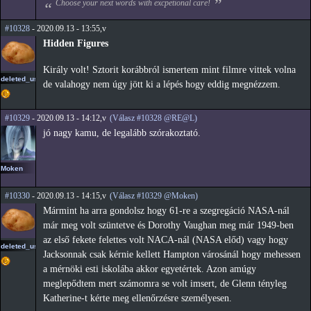
Choose your next words with excpetional care!
#10328
- 2020.09.13 - 13:55,v
Hidden Figures
Király volt! Sztorit korábbról ismertem mint filmre vittek volna
deleted_user2
de valahogy nem úgy jött ki a lépés hogy eddig megnézzem.
#10329
- 2020.09.13 - 14:12,v
(Válasz #10328 @RE@L)
jó nagy kamu, de legalább szórakoztató.
Moken
#10330
- 2020.09.13 - 14:15,v
(Válasz #10329 @Moken)
Mármint ha arra gondolsz hogy 61-re a szegregáció NASA-nál
már meg volt szüntetve és Dorothy Vaughan meg már 1949-ben
az első fekete felettes volt NACA-nál (NASA előd) vagy hogy
deleted_user2
Jacksonnak csak kérnie kellett Hampton városánál hogy mehessen
a mérnöki esti iskolába akkor egyetértek. Azon amúgy
meglepődtem mert számomra se volt imsert, de Glenn tényleg
Katherine-t kérte meg ellenőrzésre személyesen.