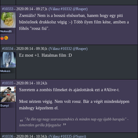
#10333
- 2020.09.14 - 09:27,h
(Válasz #10332 @Reaper)
Zseniális! Nem is a bosszú elsősorban, hanem hogy egy piti
bűnözőnek drukkolsz végig :-) Több ilyen film kéne, amiben a
főhős "rossz fiú".
Nokedli
#10334
- 2020.09.14 - 09:30,h
(Válasz #10332 @Reaper)
Ez most +1. Hatalmas film :D
Moken
#10335
- 2020.09.14 - 10:24,h
Szeretem a zombis filmeket és ajánlottátok ezt a #Alive-t.
Most néztem végig. Nem volt rossz. Bár a végét mindenképpen
Sunyi
máshogy képzeltem el.
"Az élet egy nagy szarosszendvics és minden nap egy újabb harapás" -
ismeretlen gerilla feljegyzése
#10336
- 2020.09.14 - 10:34,h
(Válasz #10335 @Sunyi)