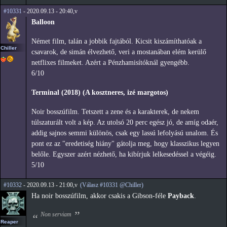
#10331
- 2020.09.13 - 20:40,v
Balloon
Német film, talán a jobbik fajtából. Kicsit kiszámíthatóak a
Chiller
csavarok, de simán élvezhető, veri a mostanában elém kerülő
netflixes filmeket. Azért a Pénzhamisítóknál gyengébb.
6/10
Terminal (2018) (A kosztneres, izé margotos)
Noir bosszúfilm. Tetszett a zene és a karakterek, de nekem
túlszaturált volt a kép. Az utolsó 20 perc egész jó, de amíg odaér,
addig sajnos semmi különös, csak egy lassú lefolyású unalom. És
pont ez az "eredetiség hiány" gátolja meg, hogy klasszikus legyen
belőle. Egyszer azért nézhető, ha kibírjuk lelkesedéssel a végéig.
5/10
#10332
- 2020.09.13 - 21:00,v
(Válasz #10331 @Chiller)
Ha noir bosszúfilm, akkor csakis a Gibson-féle
Payback
.
Non serviam
Reaper