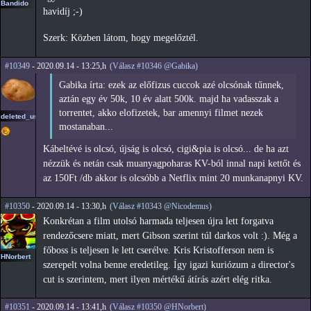
Bandido
havidíj ;-)
Szerk: Közben látom, hogy megelőztél.
#10349
- 2020.09.14 - 13:25,h
(Válasz #10346 @Gabika)
Gabika írta: ezek az előfizus cuccok azé olcsónak tűnnek,
aztán egy év 50k, 10 év alatt 500k. majd ha vadasszak a
torrentet, akko elofizetek, bar amennyi filmet nezek
deleted_user2
mostanaban...
Kábeltévé is olcsó, újság is olcsó, cigi&pia is olcsó... de ha azt
nézzük és netán csak muanyagpoharas KV-ból innal napi kettőt és
az 150Ft /db akkor is olcsóbb a Netflix mint 20 munkanapnyi KV.
#10350
- 2020.09.14 - 13:30,h
(Válasz #10343 @Nicodemus)
Konkrétan a film utolsó harmada teljesen újra lett forgatva
rendezőcsere miatt, mert Gibson szerint túl darkos volt :). Még a
főboss is teljesen le lett cserélve. Kris Kristofferson nem is
HNorbert
szerepelt volna benne eredetileg. Így igazi kuriózum a director's
cut is szerintem, mert ilyen mértékű átírás azért elég ritka.
#10351
- 2020.09.14 - 13:41,h
(Válasz #10350 @HNorbert)