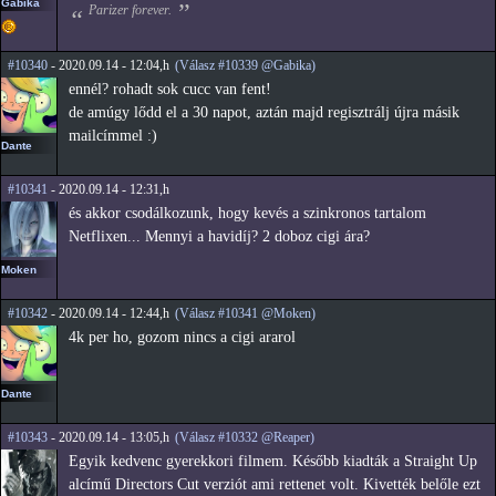
Gabika
Parizer forever.
#10340
- 2020.09.14 - 12:04,h
(Válasz #10339 @Gabika)
ennél? rohadt sok cucc van fent!
de amúgy lődd el a 30 napot, aztán majd regisztrálj újra másik
mailcímmel :)
Dante
#10341
- 2020.09.14 - 12:31,h
és akkor csodálkozunk, hogy kevés a szinkronos tartalom
Netflixen... Mennyi a havidíj? 2 doboz cigi ára?
Moken
#10342
- 2020.09.14 - 12:44,h
(Válasz #10341 @Moken)
4k per ho, gozom nincs a cigi ararol
Dante
#10343
- 2020.09.14 - 13:05,h
(Válasz #10332 @Reaper)
Egyik kedvenc gyerekkori filmem. Később kiadták a Straight Up
alcímű Directors Cut verziót ami rettenet volt. Kivették belőle ezt