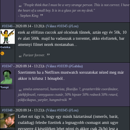
"People think that I must be a very strange person. This is not correct. I have
the heart of a small boy. It is in a glass jar on my desk."
- Stephen King
#10346
- 2020.09.14 - 13:20,h
(Válasz #10345 @Lou)
ezek az előfizus cuccok azé olcsónak tűnnek, aztán egy év 50k, 10
év alatt 500k. majd ha vadasszak a torrentet, akko elofizetek, bar
amennyi filmet nezek mostanaban...
Gabika
Parizer forever.
#10347
- 2020.09.14 - 13:23,h
(Válasz #10339 @Gabika)
Szertintem ha a Netflixes mustwatch sorozatokat nézed meg már
akkor is kifutsz 1 hónapból..
Tompi
zenész-zeneszerző, humorista, filozófus ?, great/terrible coordinátor,
játékfejlesztő, rannygazoo csatár, 50% hipster 50% redneck 50% retard,
pókfocikapus, yarpler, hangmérnök
#10348
- 2020.09.14 - 13:23,h
(Válasz #10345 @Lou)
Lehet ezt úgy is, hogy egy másik háztartással (ismerős, barát,
családtag) felesbe fizetitek a legnagyobb csomagot amit ugye
egyszerre 4 készüléken lehet nézni és akkor csak 2k/hó lesz a