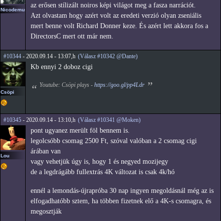
az erősen stílizált noiros képi világot meg a fasza narrációt.
Nicodemus
Azt olvastam hogy azért volt az eredeti verzió olyan zseniális
mert benne volt Richard Donner keze. És azért lett akkora fos a
DirectorsC mert ott már nem.
#10344
- 2020.09.14 - 13:07,h
(Válasz #10342 @Dante)
Kb ennyi 2 doboz cigi
Youtube: Csöpi plays -
https://goo.gl/pp4Ldr
Csöpi
#10345
- 2020.09.14 - 13:10,h
(Válasz #10341 @Moken)
pont ugyanez merült föl bennem is.
legolcsóbb csomag 2500 Ft, szóval valóban a 2 csomag cigi
árában van
Lou
vagy vehetjük úgy is, hogy 1 és negyed mozijegy
de a legdrágább fullextrás 4K változat is csak 4k/hó
ennél a lemondás-újrapróba 30 nap ingyen megoldásnál még az is
elfogadhatóbb sztem, ha többen fizetnek elő a 4K-s csomagra, és
megosztják