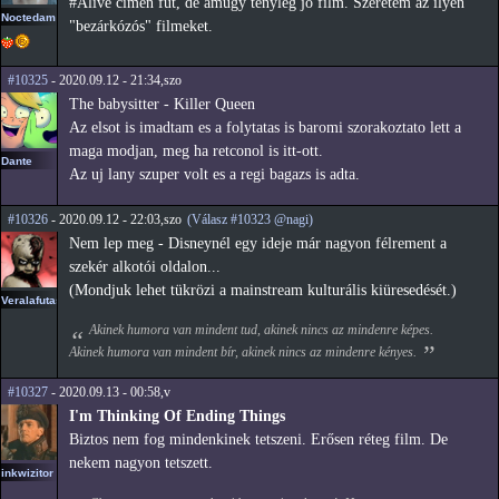
#Alive címen fut, de amúgy tényleg jó film. Szeretem az ilyen
Noctedam
"bezárkózós" filmeket.
#10325
- 2020.09.12 - 21:34,szo
The babysitter - Killer Queen
Az elsot is imadtam es a folytatas is baromi szorakoztato lett a
maga modjan, meg ha retconol is itt-ott.
Dante
Az uj lany szuper volt es a regi bagazs is adta.
#10326
- 2020.09.12 - 22:03,szo
(Válasz #10323 @nagi)
Nem lep meg - Disneynél egy ideje már nagyon félrement a
szekér alkotói oldalon...
(Mondjuk lehet tükrözi a mainstream kulturális kiüresedését.)
Veralafutas
Akinek humora van mindent tud, akinek nincs az mindenre képes.
Akinek humora van mindent bír, akinek nincs az mindenre kényes.
#10327
- 2020.09.13 - 00:58,v
I'm Thinking Of Ending Things
Biztos nem fog mindenkinek tetszeni. Erősen réteg film. De
nekem nagyon tetszett.
inkwizitor