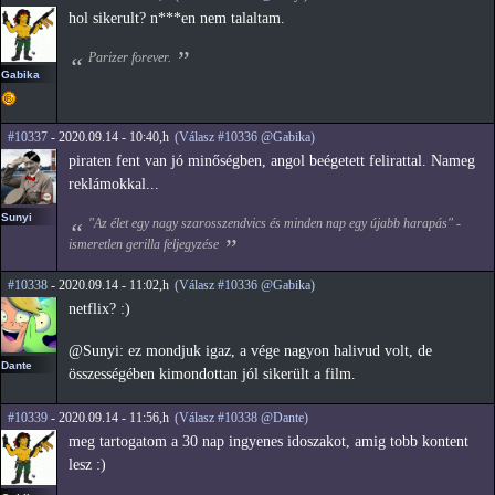
hol sikerult? n***en nem talaltam.
Parizer forever.
Gabika
#10337
- 2020.09.14 - 10:40,h
(Válasz #10336 @Gabika)
piraten fent van jó minőségben, angol beégetett felirattal. Nameg
reklámokkal...
Sunyi
"Az élet egy nagy szarosszendvics és minden nap egy újabb harapás" -
ismeretlen gerilla feljegyzése
#10338
- 2020.09.14 - 11:02,h
(Válasz #10336 @Gabika)
netflix? :)
@Sunyi: ez mondjuk igaz, a vége nagyon halivud volt, de
Dante
összességében kimondottan jól sikerült a film.
#10339
- 2020.09.14 - 11:56,h
(Válasz #10338 @Dante)
meg tartogatom a 30 nap ingyenes idoszakot, amig tobb kontent
lesz :)