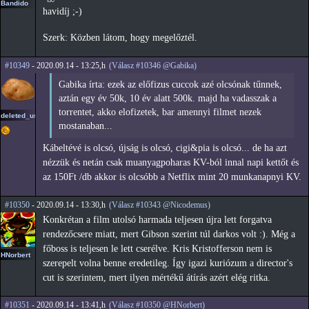
Bandido
havidíj ;-)
Szerk: Közben látom, hogy megelőztél.
#10349
- 2020.09.14 - 13:25,h
(Válasz #10346 @Gabika)
Gabika írta: ezek az előfizus cuccok azé olcsónak tűnnek,
aztán egy év 50k, 10 év alatt 500k. majd ha vadasszak a
torrentet, akko elofizetek, bar amennyi filmet nezek
deleted_user2
mostanaban...
Kábeltévé is olcsó, újság is olcsó, cigi&pia is olcsó... de ha azt
nézzük és netán csak muanyagpoharas KV-ból innal napi kettőt és
az 150Ft /db akkor is olcsóbb a Netflix mint 20 munkanapnyi KV.
#10350
- 2020.09.14 - 13:30,h
(Válasz #10343 @Nicodemus)
Konkrétan a film utolsó harmada teljesen újra lett forgatva
rendezőcsere miatt, mert Gibson szerint túl darkos volt :). Még a
főboss is teljesen le lett cserélve. Kris Kristofferson nem is
HNorbert
szerepelt volna benne eredetileg. Így igazi kuriózum a director's
cut is szerintem, mert ilyen mértékű átírás azért elég ritka.
#10351
- 2020.09.14 - 13:41,h
(Válasz #10350 @HNorbert)