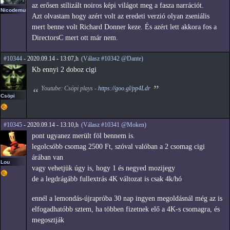
az erősen stílizált noiros képi világot meg a fasza narrációt.
Nicodemus
Azt olvastam hogy azért volt az eredeti verzió olyan zseniális
mert benne volt Richard Donner keze. És azért lett akkora fos a
DirectorsC mert ott már nem.
#10344
- 2020.09.14 - 13:07,h
(Válasz #10342 @Dante)
Kb ennyi 2 doboz cigi
Youtube: Csöpi plays -
https://goo.gl/pp4Ldr
Csöpi
#10345
- 2020.09.14 - 13:10,h
(Válasz #10341 @Moken)
pont ugyanez merült föl bennem is.
legolcsóbb csomag 2500 Ft, szóval valóban a 2 csomag cigi
árában van
Lou
vagy vehetjük úgy is, hogy 1 és negyed mozijegy
de a legdrágább fullextrás 4K változat is csak 4k/hó
ennél a lemondás-újrapróba 30 nap ingyen megoldásnál még az is
elfogadhatóbb sztem, ha többen fizetnek elő a 4K-s csomagra, és
megosztják