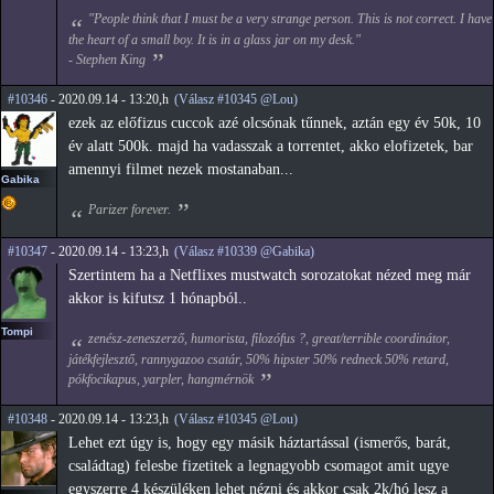
"People think that I must be a very strange person. This is not correct. I have
the heart of a small boy. It is in a glass jar on my desk."
- Stephen King
#10346
- 2020.09.14 - 13:20,h
(Válasz #10345 @Lou)
ezek az előfizus cuccok azé olcsónak tűnnek, aztán egy év 50k, 10
év alatt 500k. majd ha vadasszak a torrentet, akko elofizetek, bar
amennyi filmet nezek mostanaban...
Gabika
Parizer forever.
#10347
- 2020.09.14 - 13:23,h
(Válasz #10339 @Gabika)
Szertintem ha a Netflixes mustwatch sorozatokat nézed meg már
akkor is kifutsz 1 hónapból..
Tompi
zenész-zeneszerző, humorista, filozófus ?, great/terrible coordinátor,
játékfejlesztő, rannygazoo csatár, 50% hipster 50% redneck 50% retard,
pókfocikapus, yarpler, hangmérnök
#10348
- 2020.09.14 - 13:23,h
(Válasz #10345 @Lou)
Lehet ezt úgy is, hogy egy másik háztartással (ismerős, barát,
családtag) felesbe fizetitek a legnagyobb csomagot amit ugye
egyszerre 4 készüléken lehet nézni és akkor csak 2k/hó lesz a