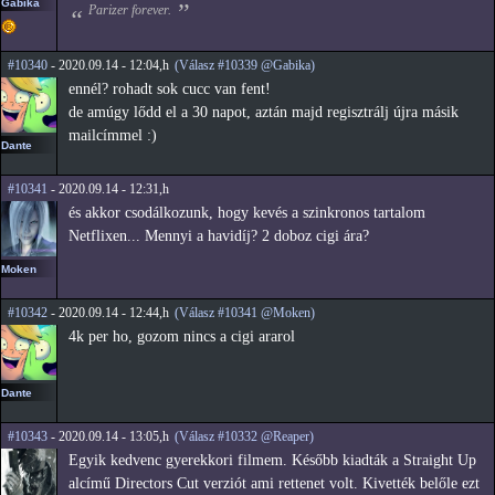
Gabika
Parizer forever.
#10340
- 2020.09.14 - 12:04,h
(Válasz #10339 @Gabika)
ennél? rohadt sok cucc van fent!
de amúgy lődd el a 30 napot, aztán majd regisztrálj újra másik
mailcímmel :)
Dante
#10341
- 2020.09.14 - 12:31,h
és akkor csodálkozunk, hogy kevés a szinkronos tartalom
Netflixen... Mennyi a havidíj? 2 doboz cigi ára?
Moken
#10342
- 2020.09.14 - 12:44,h
(Válasz #10341 @Moken)
4k per ho, gozom nincs a cigi ararol
Dante
#10343
- 2020.09.14 - 13:05,h
(Válasz #10332 @Reaper)
Egyik kedvenc gyerekkori filmem. Később kiadták a Straight Up
alcímű Directors Cut verziót ami rettenet volt. Kivették belőle ezt