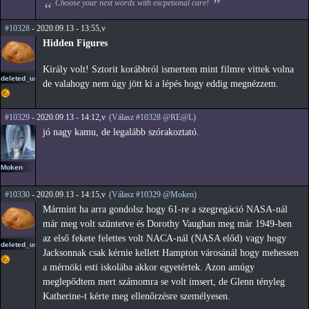
Choose your next words with excpetional care!
#10328
- 2020.09.13 - 13:55,v
Hidden Figures
Király volt! Sztorit korábbról ismertem mint filmre vittek volna
deleted_user2
de valahogy nem úgy jött ki a lépés hogy eddig megnézzem.
#10329
- 2020.09.13 - 14:12,v
(Válasz #10328 @RE@L)
jó nagy kamu, de legalább szórakoztató.
Moken
#10330
- 2020.09.13 - 14:15,v
(Válasz #10329 @Moken)
Mármint ha arra gondolsz hogy 61-re a szegregáció NASA-nál
már meg volt szüntetve és Dorothy Vaughan meg már 1949-ben
az első fekete felettes volt NACA-nál (NASA előd) vagy hogy
deleted_user2
Jacksonnak csak kérnie kellett Hampton városánál hogy mehessen
a mérnöki esti iskolába akkor egyetértek. Azon amúgy
meglepődtem mert számomra se volt imsert, de Glenn tényleg
Katherine-t kérte meg ellenőrzésre személyesen.