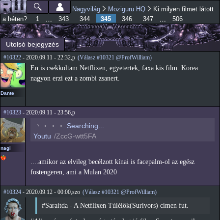
Ugrás a
Nagyvilág
Moziguru HQ
Ki milyen filmet látott
Főmenü
Jelenlegi hely
tartalomra
345
…
…
a héten?
1
343
344
346
347
506
Utolsó bejegyzés
#10322
- 2020.09.11 - 22:32,p
(Válasz #10321 @ProfWilliam)
En is csekkoltam Netflixen, egyetertek, faxa kis film. Korea
nagyon erzi ezt a zombi zsanert.
Dante
#10323
- 2020.09.11 - 23:56,p
◟
◦
◦
◦
Searching...
Youtu
/ZccG-wtt5FA
nagi
....amikor az elvileg becélzott kínai is facepalm-ol az egész
fostengeren, ami a Mulan 2020
#10324
- 2020.09.12 - 00:00,szo
(Válasz #10321 @ProfWilliam)
#Saraitda - A Netflixen Túlélők(Surivors) címen fut.