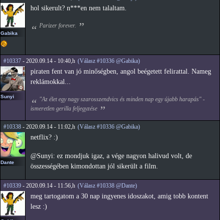
hol sikerult? n***en nem talaltam.
Parizer forever.
Gabika
#10337
- 2020.09.14 - 10:40,h
(Válasz #10336 @Gabika)
piraten fent van jó minőségben, angol beégetett felirattal. Nameg
reklámokkal...
Sunyi
"Az élet egy nagy szarosszendvics és minden nap egy újabb harapás" -
ismeretlen gerilla feljegyzése
#10338
- 2020.09.14 - 11:02,h
(Válasz #10336 @Gabika)
netflix? :)
@Sunyi: ez mondjuk igaz, a vége nagyon halivud volt, de
Dante
összességében kimondottan jól sikerült a film.
#10339
- 2020.09.14 - 11:56,h
(Válasz #10338 @Dante)
meg tartogatom a 30 nap ingyenes idoszakot, amig tobb kontent
lesz :)