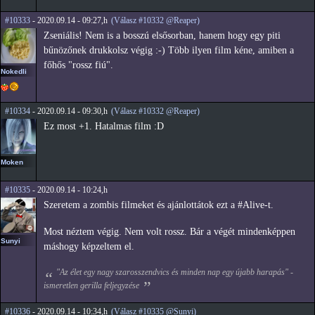
#10333
- 2020.09.14 - 09:27,h
(Válasz #10332 @Reaper)
Zseniális! Nem is a bosszú elsősorban, hanem hogy egy piti
bűnözőnek drukkolsz végig :-) Több ilyen film kéne, amiben a
főhős "rossz fiú".
Nokedli
#10334
- 2020.09.14 - 09:30,h
(Válasz #10332 @Reaper)
Ez most +1. Hatalmas film :D
Moken
#10335
- 2020.09.14 - 10:24,h
Szeretem a zombis filmeket és ajánlottátok ezt a #Alive-t.
Most néztem végig. Nem volt rossz. Bár a végét mindenképpen
Sunyi
máshogy képzeltem el.
"Az élet egy nagy szarosszendvics és minden nap egy újabb harapás" -
ismeretlen gerilla feljegyzése
#10336
- 2020.09.14 - 10:34,h
(Válasz #10335 @Sunyi)