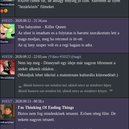
#Alive címen fut, de amúgy tényleg jó film. Szeretem az ilyen
Noctedam
"bezárkózós" filmeket.
#10325
- 2020.09.12 - 21:34,szo
The babysitter - Killer Queen
Az elsot is imadtam es a folytatas is baromi szorakoztato lett a
maga modjan, meg ha retconol is itt-ott.
Dante
Az uj lany szuper volt es a regi bagazs is adta.
#10326
- 2020.09.12 - 22:03,szo
(Válasz #10323 @nagi)
Nem lep meg - Disneynél egy ideje már nagyon félrement a
szekér alkotói oldalon...
(Mondjuk lehet tükrözi a mainstream kulturális kiüresedését.)
Veralafutas
Akinek humora van mindent tud, akinek nincs az mindenre képes.
Akinek humora van mindent bír, akinek nincs az mindenre kényes.
#10327
- 2020.09.13 - 00:58,v
I'm Thinking Of Ending Things
Biztos nem fog mindenkinek tetszeni. Erősen réteg film. De
nekem nagyon tetszett.
inkwizitor