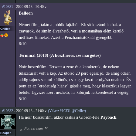
#10331
- 2020.09.13 - 20:40,v
Balloon
Német film, talán a jobbik fajtából. Kicsit kiszámíthatóak a
Chiller
csavarok, de simán élvezhető, veri a mostanában elém kerülő
netflixes filmeket. Azért a Pénzhamisítóknál gyengébb.
6/10
Terminal (2018) (A kosztneres, izé margotos)
Noir bosszúfilm. Tetszett a zene és a karakterek, de nekem
túlszaturált volt a kép. Az utolsó 20 perc egész jó, de amíg odaér,
addig sajnos semmi különös, csak egy lassú lefolyású unalom. És
pont ez az "eredetiség hiány" gátolja meg, hogy klasszikus legyen
belőle. Egyszer azért nézhető, ha kibírjuk lelkesedéssel a végéig.
5/10
#10332
- 2020.09.13 - 21:00,v
(Válasz #10331 @Chiller)
Ha noir bosszúfilm, akkor csakis a Gibson-féle
Payback
.
Non serviam
Reaper