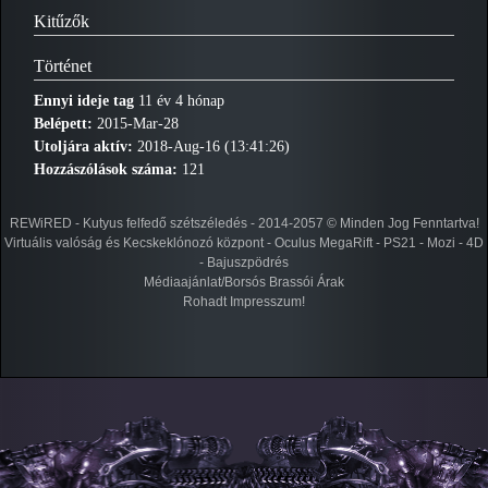
Kitűzők
Történet
Ennyi ideje tag
11 év 4 hónap
Belépett:
2015-Mar-28
Utoljára aktív:
2018-Aug-16 (13:41:26)
Hozzászólások száma:
121
REWiRED - Kutyus felfedő szétszéledés - 2014-2057 © Minden Jog Fenntartva!
Virtuális valóság és Kecskeklónozó központ - Oculus MegaRift - PS21 - Mozi - 4D
- Bajuszpödrés
Médiaajánlat/Borsós Brassói Árak
Rohadt Impresszum!