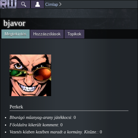
Ugrás a
Címlap
Főmenü
Jelenlegi hely
tartalomra
bjavor
(aktív fül)
Megtekintés
Hozzászólások
Topikok
Elsődleges fülek
Perkek
Bburágó műanyag-arany játékkocsi
: 0
Főoldalra kikerült komment
: 0
Vezetés közben kezében maradt a kormány. Kitűzte.
: 0