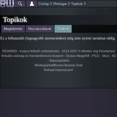
Ugrás a
Címlap
Rhetagar
Topikok
Főmenü
Jelenlegi hely
tartalomra
Topikok
(aktív fül)
Megtekintés
Hozzászólások
Topikok
Elsődleges fülek
Ez a felhasználó (legnagyobb szerencsénkre) még nem nyitott tartalmat eddig.
REWiRED - Kutyus felfedő szétszéledés - 2014-2057 © Minden Jog Fenntartva!
Virtuális valóság és Kecskeklónozó központ - Oculus MegaRift - PS21 - Mozi - 4D
- Bajuszpödrés
Médiaajánlat/Borsós Brassói Árak
Rohadt Impresszum!